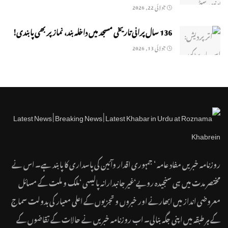
جولائی 22, 2026
136 سال پرانی تاریخی مسجد میں داخلہ بند، نماز پر بھی پابندی!
جولائی 13, 2026
روزنامہ خبریں مفاد عامہ ‘ جمہوری اقدار وآئین کی پاسداری کا پابند ہے۔ اس نے
مختصر مدت میں ہی سنجیدہ رویے‘غیر جانبدارانہ پالیسی ‘ملک و ملت کے مسائل
معروضی انداز میں ابھارنے اور خبروں و تجزیوں کے اعلی معیار کی بدولت سماج
کے ہر طبقہ میں اپنی جگہ بنالی۔ اب روزنامہ خبریں نے حالات کے تقاضوں کے