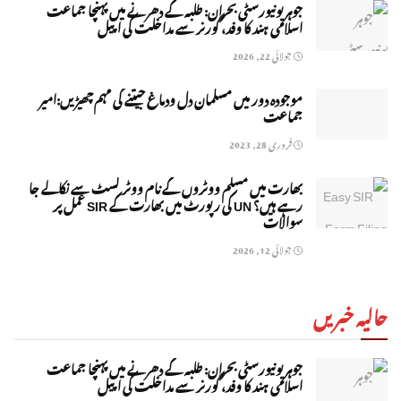
جوہر یونیورسٹی بحران: طلبہ کے دھرنے میں پہنچا جماعت
اسلامی ہند کا وفد، گورنر سے مداخلت کی اپیل
جولائی 22, 2026
موجودہ دور میں مسلمان دل ودماغ جیتنے کی مہم چھیڑیں:امیر
جماعت
فروری 28, 2023
بھارت میں مسلم ووٹروں کے نام ووٹر لسٹ سے نکالے جا
رہے ہیں؟ UN کی رپورٹ میں بھارت کے SIR عمل پر
سوالات
جولائی 12, 2026
حالیہ خبریں
جوہر یونیورسٹی بحران: طلبہ کے دھرنے میں پہنچا جماعت
اسلامی ہند کا وفد، گورنر سے مداخلت کی اپیل