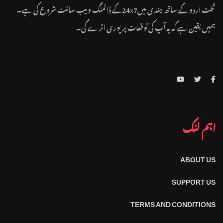
تحت اردو کے ساتھ ہندی میں24x7کے ڈائمنگ ویب سائٹ شروع کی ہے۔
ہمیں یقین ہے کہ یہ آپ کی توقعات پر پوری اترے گی۔
اہم لنک
ABOUT US
SUPPORT US
TERMS AND CONDITIONS