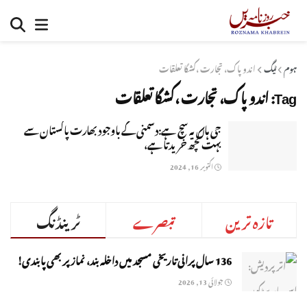
ہوم
ٹیگ
اندو پاک، تجارت ،کشگا تعلقات
Tag:
اندو پاک، تجارت ،کشگا تعلقات
جی ہاں یہ سچ ہے:دشمنی کے باوجود بھارت پاکستان سے
بہت کچھ خریدتا ہے،
اکتوبر 16, 2024
تازہ ترین
تبصرے
ٹرینڈنگ
136 سال پرانی تاریخی مسجد میں داخلہ بند، نماز پر بھی پابندی!
جولائی 13, 2026