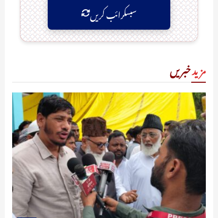
سبسکرائب کریں
مزید
خبریں