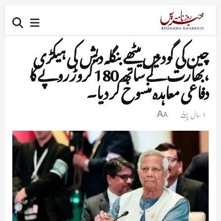
چین کی گود میں بیٹھے بنگلہ دیش کی ہیکڑی
،بھارت کے ساتھ 180 کروڑ روپے کا
دفاعی معاہدہ منسوخ کر دیا۔
1 سال پہلے
A
A