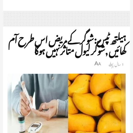
ہیلتھ ٹپس:شوگر کے مریض اس طرح آم
کھائیں ,شوگر لیول متاثر نہیں ہوگا
1 سال پہلے
A
A