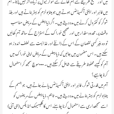
میں اور صحیح طریقے سے آم کھانے سے شوگر لیول پر زیادہ اثر نہیں پڑتا۔ آم
میں فائبر اور اینٹی آکسیڈنٹس ہوتے ہیں جو میٹابولزم کو بہتر بناتے ہیں اور بلڈ
شوگر کو کنٹرول کرنے میں مدد دیتے ہیں۔ اگر ذیابیطس کے مریض مناسب
وقت پر، محدود مقدار میں اور صحیح خوراک کے امتزاج کے ساتھ آم کھائیں
تو وہ بغیر کسی نقصان کے اس کے ذائقے اور غذائیت سے لطف اندوز ہو
سکتے ہیں۔ اس مضمون میں جانیں کہ ذیابیطس کے مریض اپنی خوراک میں
آم کو کیسے محفوظ طریقے سے شامل کر سکتے ہیں۔ •••سوچ سمجھ کر استعمال
کرنا چاہیے؟
آم میں قدرتی شوگر، فائبر اور اینٹی آکسیڈنٹس پائے جاتے ہیں، جو جسم کے
میٹابولزم کو بہتر بنانے میں مدد دیتے ہیں۔ تاہم، ذیابیطس کے مریضوں کو
اسے سمجھداری سے استعمال کرنا چاہئے. اس کا گلیسیمک انڈیکس (جی آئی)