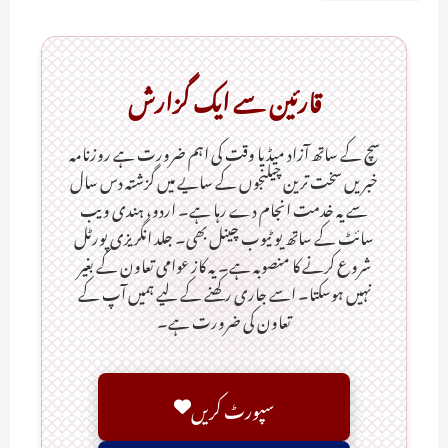
قارئین سے ایک گزارش
سچ کے ساتھ آزاد میڈیا وقت کی اہم ضرورت ہےـ روزنامہ
خبریں سخت ترین چیلنجوں کے سایے میں گزشتہ دس سال
سے یہ خدمت انجام دے رہا ہے۔ اردو، ہندی ویب
سائٹ کے ساتھ یو ٹیوب چینل بھی۔ جلد انگریزی پورٹل
شروع کرنے کا منصوبہ ہے۔ یہ کاز عوامی تعاون کے بغیر
نہیں ہوسکتا۔ اسے جاری رکھنے کے لیے ہمیں آپ کے
تعاون کی ضرورت ہے۔
سپورٹ کریں