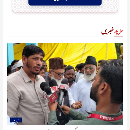
مزید
خبریں
خبریں