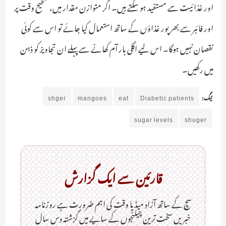
اور غذائیت سے مستفید ہو سکتے ہیں۔ اگر متوازن مقدار میں، صحیح وقت پر
اور فائبر سے بھرپور غذاؤں کے ساتھ استعمال کیا جائے تو اس سے کوئی
نقصان نہیں ہوگا۔ اس لیے اگلی بار آم کھانے سے پہلے ان تجاویز کو ذہن
میں رکھیں۔
ٹیگ:
Diabetic patients
eat
mangoes
shger
sugar levels
shuger
قارئین سے ایک گزارش
سچ کے ساتھ آزاد میڈیا وقت کی اہم ضرورت ہےـ روزنامہ
خبریں سخت ترین چیلنجوں کے سایے میں گزشتہ دس سال