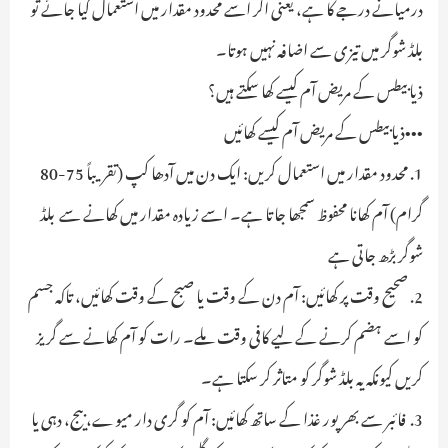
درمیانے درجے کا ہے، یعنی اگر اسے محدود مقدار میں استعمال کیا جائے تو
بلڈ شوگر میں تیزی سے اضافہ نہیں ہوتا۔
ذیابیطس کے مریض آم کیسے کھا سکتے ہیں؟
•••ذیابیطس کے مریض آم کیسے کھائیں
1. محدود مقدار میں استعمال کریں: ایک دن میں آدھا کپ (تقریباً 75-80
گرام) آم کھانا محفوظ سمجھا جاتا ہے۔ اسے زیادہ مقدار میں کھانے سے بلڈ
شوگر بڑھ جاتی ہے
2. صحیح وقت پر کھائیں: آم دن کے وقت یا صبح کے وقت کھائیں، تاکہ جسم
کو اسے ہضم کرنے کے لیے کافی وقت ملے۔ رات کو آم کھانے سے گریز
کریں کیونکہ یہ بلڈ شوگر کو متاثر کر سکتا ہے۔
3. فائبر سے بھرپور غذا کے ساتھ کھائیں: آم کو گری دار میوے، بیج، دہی یا