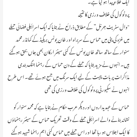
ایک خلاء پیدا ہو گیا ہے۔
پروٹوکول کی خلاف ورزی کا نتیجہ
"وال سٹریٹ جرنل” کے مطابق ذرائع نے بتایا کہ ایک اسرائیلی فضائی حملے
میں غزہ کی پٹی میں حماس کے سربراہ اور خان یونس بریگیڈ کے کمانڈر محمد
سنوار کے ساتھ ساتھ خان یونس کے کئی سینئر ارکان بھی جاں بحق ہوگئے
ہیں۔ انہوں نے مزید بتایا کہ حملے کے دن حماس کے رہنما جنگ بندی
مذاکرات پر بات چیت کے لیے ایک سرنگ میں جمع ہوئے تھے۔ اس طرح
انہوں نے سکیورٹی پروٹوکول کی خلاف ورزی کی تھی
حماس کے عہدیداروں اور دیگر عرب حکام نے بتایا ہے کہ محمد سنوار کو
نشانہ بنانے والے اسرائیلی حملے کے وقت تحریک حماس کے سینئر رہنماؤں
کا ایک اجلاس ہو رہا تھا اور اس حملے میں حماس کئی اہم رہنما شہید ہوگئے