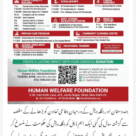
ہندوستان اور بنگلہ دیش کے درمیان دفاعی تعاون کو بڑھانے کے مقصد
سے گزشتہ سال کی گئی ایک اہم ڈیل کو بنگلہ دیش کی حکومت نے منسوخ کر
دیا ہے۔ بنگلہ دیش کے لیے 800 ٹن کی جدید سمندری ٹگ بوٹ بنانے کے