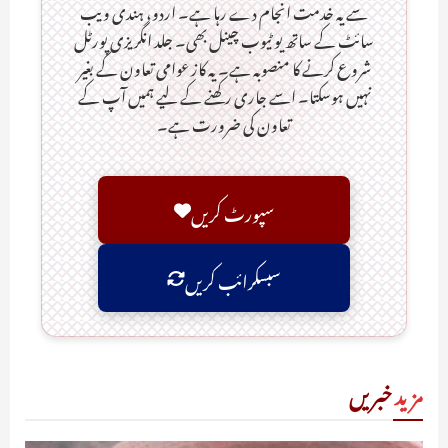
سے یہ خدمت انجام دے رہا ہے۔ اردو، ہندی ویب
سائٹ کے ساتھ یو ٹیوب چینل بھی۔ جلد انگریزی پورٹل
شروع کرنے کا منصوبہ ہے۔ یہ کاز عوامی تعاون کے بغیر
نہیں ہوسکتا۔ اسے جاری رکھنے کے لیے ہمیں آپ کے
تعاون کی ضرورت ہے۔
سپورٹ کریں
سبسکرائب کریں
مزید
خبریں