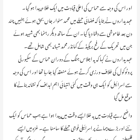
اور اس کی وجہ سے حماس کی اعلیٰ قیادت میں ایک خلاء پیدا ہو گیا۔
عہدیداروں نے بتایا کہ فضائی حملے میں محمد سنوار جاں بحق ہوئے جنہیں چند
دن بعد خاموشی سے دفنا دیا گیا۔ ان کے ساتھ دیگر رہنما بھی شہید ہوئے
جن میں تحریک کے رفح بریگیڈ کے کمانڈر محمد شبانہ بھی شامل تھے۔
عہدیداروں نے کہا کہ یہ اجلاس جنگ کے دوران حماس کے سکیورٹی
پروٹوکول کی خلاف ورزی کرتے ہوئے منعقد کیا جارہا تھا اور اس کی وجہ
سے اسرائیل کو ایک ہی وقت میں کئی انتہائی اہم اہداف کو نشانہ بنانے کا
موقع مل گیا
واضح رہے قیادت میں یہ خلا ایسے وقت میں پیدا ہوا ہے جب حماس کو ایک
نئے اور بڑے پیمانے پر اسرائیلی فوجی حملے کا سامنا ہے۔ غزہ میں ایسے
فلسطینیوں کی جانب سے بھی احتجاج ہو رہے ہیں جو جنگ سے تنگ آ چکے