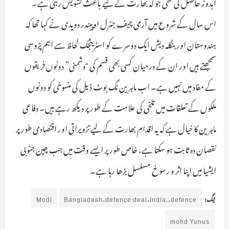
آبدوز حاصل کی تھی جو کہ بھارت کے لیے باعث تشویش رہی ہے۔
اس سال کے شروع میں آرمی چیف جنرل اوپیندر دویدی نے کہا تھا کہ
ہندوستان اور بنگلہ دیش ایک دوسرے کو اسٹریٹجک لحاظ سے اہم پڑوسی
سمجھتے ہیں اور ان کے درمیان کسی بھی قسم کی "دشمنی” دونوں فریقوں
کے مفاد میں نہیں ہے۔ اب ماہرین ٹگ بوٹ ڈیل کی منسوخی کو دونوں
ملکوں کے تعلقات میں تلخی کی علامت کے طور پر دیکھ رہے ہیں۔ دفاعی
ماہرین کا خیال ہے کہ یہ اقدام بھارت کے لیے تزویراتی اور اقتصادی طور پر
نقصان دہ ثابت ہو سکتا ہے، خاص طور پر ایسے وقت میں جب چین جنوبی
ایشیا میں اپنا اثر و رسوخ مسلسل بڑھا رہا ہے۔
ٹیگ:
Bangladesh،defence deal،India.،defence
Modi
mohd Yunus