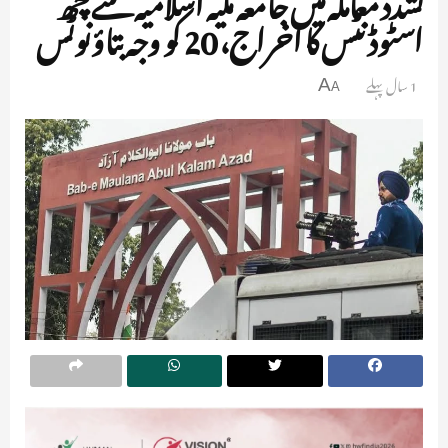
اسٹوڈنٹس کا اخراج، 20 کو وجہ بتاؤ نوٹس
1 سال پہلے
A
A