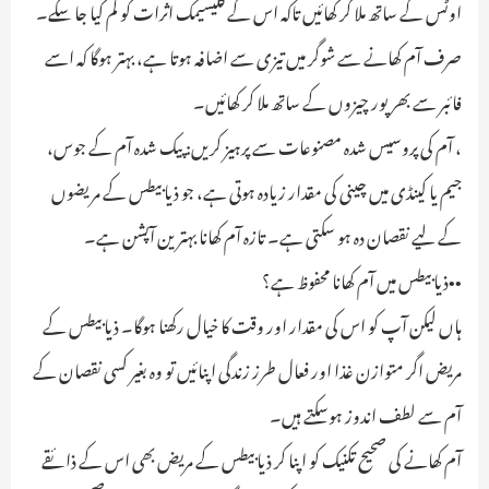
اوٹس کے ساتھ ملا کر کھائیں تاکہ اس کے گلیسیمک اثرات کو کم کیا جا سکے۔
صرف آم کھانے سے شوگر میں تیزی سے اضافہ ہوتا ہے، بہتر ہوگا کہ اسے
فائبر سے بھرپور چیزوں کے ساتھ ملا کر کھائیں۔
، آم کی پروسیس شدہ مصنوعات سے پرہیز کریں: پیک شدہ آم کے جوس،
جیم یا کینڈی میں چینی کی مقدار زیادہ ہوتی ہے، جو ذیابیطس کے مریضوں
کے لیے نقصان دہ ہو سکتی ہے۔ تازہ آم کھانا بہترین آپشن ہے۔
••ذیابیطس میں آم کھانا محفوظ ہے؟
ہاں لیکن آپ کو اس کی مقدار اور وقت کا خیال رکھنا ہوگا۔ ذیابیطس کے
مریض اگر متوازن غذا اور فعال طرز زندگی اپنائیں تو وہ بغیر کسی نقصان کے
آم سے لطف اندوز ہوسکتے ہیں۔
آم کھانے کی صحیح تکنیک کو اپنا کر ذیابیطس کے مریض بھی اس کے ذائقے