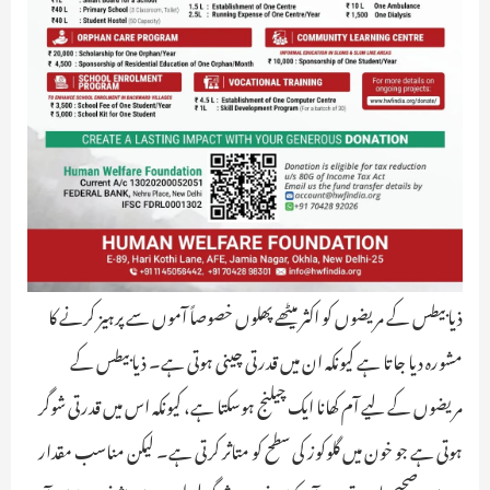
ذیابیطس کے مریضوں کو اکثر میٹھے پھلوں خصوصاً آموں سے پرہیز کرنے کا
مشورہ دیا جاتا ہے کیونکہ ان میں قدرتی چینی ہوتی ہے۔ ذیابیطس کے
مریضوں کے لیے آم کھانا ایک چیلنج ہوسکتا ہے، کیونکہ اس میں قدرتی شوگر
ہوتی ہے جو خون میں گلوکوز کی سطح کو متاثر کرتی ہے۔ لیکن مناسب مقدار