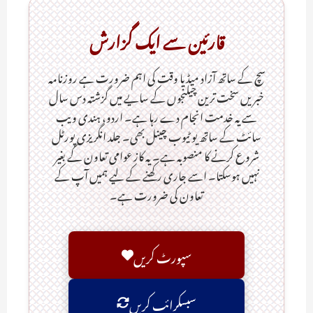
قارئین سے ایک گزارش
سچ کے ساتھ آزاد میڈیا وقت کی اہم ضرورت ہےـ روزنامہ
خبریں سخت ترین چیلنجوں کے سایے میں گزشتہ دس سال
سے یہ خدمت انجام دے رہا ہے۔ اردو، ہندی ویب
سائٹ کے ساتھ یو ٹیوب چینل بھی۔ جلد انگریزی پورٹل
شروع کرنے کا منصوبہ ہے۔ یہ کاز عوامی تعاون کے بغیر
نہیں ہوسکتا۔ اسے جاری رکھنے کے لیے ہمیں آپ کے
تعاون کی ضرورت ہے۔
سپورٹ کریں
سبسکرائب کریں