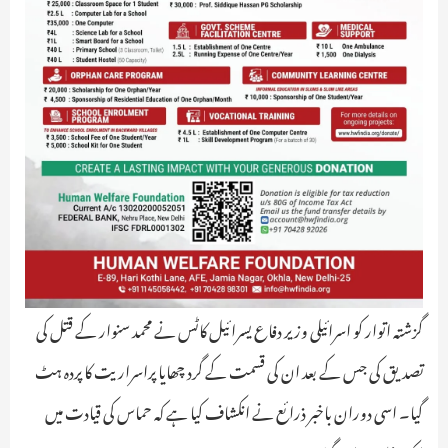
گزشتہ اتوار کو اسرائیلی وزیر دفاع یسرائیل کاٹس نے محمد سنوار کے قتل کی
تصدیق کی جس کے بعد ان کی قسمت کے گرد چھایا پراسراریت کا پردہ ہٹ
گیا۔ اسی دوران باخبر ذرائع نے انکشاف کیا ہے کہ حماس کی قیادت میں