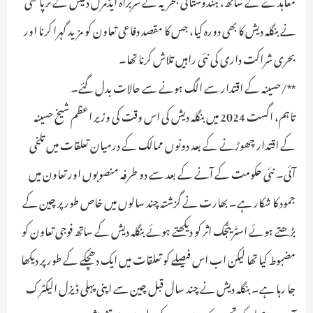
نے بنگلہ دیش کا بھی دورہ کیا، جس کا مقصد دفاعی تعاون کو مزید گہرا کرنا اور
بحری شراکت داری کی نئی راہیں تلاش کرنا تھا۔
**/حسینہ کے اقتدار سے الگ ہونے سے حالات بدل گئے۔
تاہم، اگست 2024 میں بنگلہ دیش کی اس وقت کی وزیر اعظم شیخ حسینہ
کے اقتدار چھوڑنے کے بعد دونوں ممالک کے درمیان تعلقات میں تلخی
آئی۔ نئی حکومت کے آنے کے بعد سے دو طرفہ منصوبوں اور تعاون میں
جمود کا شکار ہے۔ بھارت نے گزشتہ چند سالوں میں خاص طور پر چین کے
بڑھتے ہوئے اسٹریٹجک اثر کو دیکھتے ہوئے بنگلہ دیش کے ساتھ فوجی تعاون کو
مضبوط کیا تھا لیکن اب اس فیصلے کو تعلقات میں ایک دھچکے کے طور پر دیکھا
جا رہا ہے۔ بنگلہ دیش نے چند سال قبل چین سے اپنی پہلی ڈیزل الیکٹرک