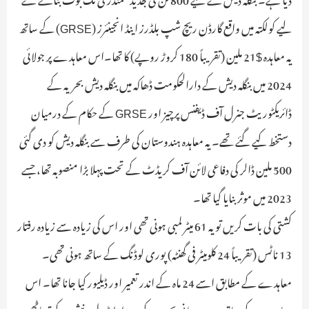
لیے کولکتہ میں واقع گارڈن ریچ شپ بلڈرز اینڈ انجینئرز (GRSE) کے ساتھ
یہ معاہدہ $21 ملین (تقریباً 180 کروڑ روپے) کا تھا۔اس معاہدے پر جولائی
2024 میں بنگلہ دیش کے دارالحکومت ڈھاکہ میں بنگلہ دیش بحریہ کے
ڈائریکٹوریٹ جنرل آف ڈیفنس پرچیز اور GRSE کے حکام کے درمیان
دستخط کیے گئے تھے۔ یہ معاہدہ ہندوستان کی طرف سے بنگلہ دیش کو دی گئی
500 ملین ڈالر کی دفاعی لائن آف کریڈٹ کے تحت پہلا بڑا منصوبہ تھا، جسے
2023 میں موثر بنایا گیا تھا۔
کشتی کی بات کریں تو یہ 61 میٹر لمبی ہونی تھی اور اس کی زیادہ سے زیادہ رفتار
13 ناٹس (تقریباً 24 کلومیٹر فی گھنٹہ) پوری لوڈنگ کے ساتھ ہونی تھی۔
معاہدے کے مطابق اسے 24 ماہ کے اندر تعمیر اور ڈیلیور کیا جانا تھا۔ اس
معاہدے کے ساتھ، ہندوستانی بحریہ کے سربراہ ایڈمرل دنیش کے ترپاٹھی