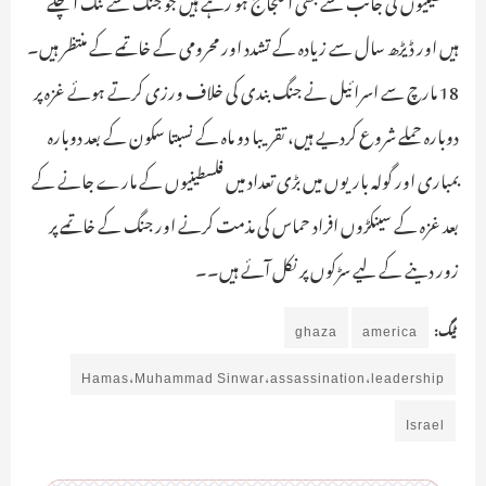
ہیں اور ڈیڑھ سال سے زیادہ کے تشدد اور محرومی کے خاتمے کے منتظر ہیں۔
18 مارچ سے اسرائیل نے جنگ بندی کی خلاف ورزی کرتے ہوئے غزہ پر
دوبارہ حملے شروع کردیے ہیں، تقریبا دو ماہ کے نسبتا سکون کے بعد دوبارہ
بمباری اور گولہ باریوں میں بڑی تعداد میں فلسطینیوں کے مارے جانے کے
بعد غزہ کے سینکڑوں افراد حماس کی مذمت کرنے اور جنگ کے خاتمے پر
زور دینے کے لیے سڑکوں پر نکل آئے ہیں۔۔
ٹیگ:
america
ghaza
Hamas،Muhammad Sinwar،assassination،leadership
Israel