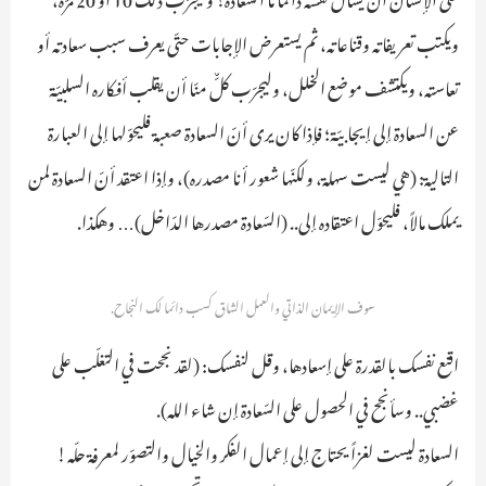
ويكتب تعريفاته وقناعاته، ثم يستعرض الإجابات حتّى يعرف سبب سعادته أو
تعاسته، ويكتشف موضع الخلل، وليجرّب كلٌّ منّا أن يقلب أفكاره السلبيّة
عن السعادة إلى إيجابيّة؛ فإذا كان يرى أنّ السعادة صعبة فليحوّلها إلى العبارة
التالية: (هي ليست سهلة، ولكنّها شعور أنا مصدره)، وإذا اعتقد أنّ السعادة لمن
يملك مالاً، فليحوّل اعتقاده إلى.. (السّعادة مصدرها الدّاخل)… وهكذا.
سوف الإيمان الذاتي والعمل الشاق كسب دائما لك النجاح.
اقنع نفسك بالقدرة على إسعادها، وقل لنفسك: (لقد نجحت في التغلّب على
غضبي.. وسأنجح في الحصول على السّعادة إن شاء الله).
السعادة ليست لغزاً يحتاج إلى إعمال الفكر والخيال والتصوّر لمعرفة حلّه!