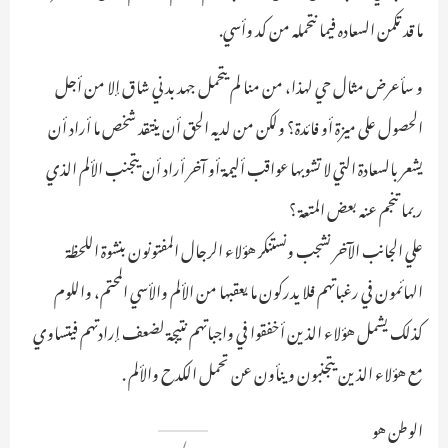
ما قد تكمن السعاده فيما نتحمله من كد وأسي.
و سأعرض مثال حي لهذا، من منا لم يتحمل جهد بدني شاق إلا من أجل
الحصول على ميزة أو فائدة؟ ولكن من لديه الحق أن ينتقد شخص ما أراد أن
يشعر بالسعادة التي لا تشوبها عواقب أليمة أو آخر أراد أن يتجنب الألم الذي
ربما تنجم عنه بعض المتعة ؟
علي الجانب الآخر نشجب ونستنكر هؤلاء الرجال المفتونون بنشوة اللحظة
الهائمون في رغباتهم فلا يدركون ما يعقبها من الألم والأسي المحتم، واللوم
كذلك يشمل هؤلاء الذين أخفقوا في واجباتهم نتيجة لضعف إرادتهم فيتساوي
مع هؤلاء الذين يتجنبون وينأون عن تحمل الكدح والألم .
الوطن هو