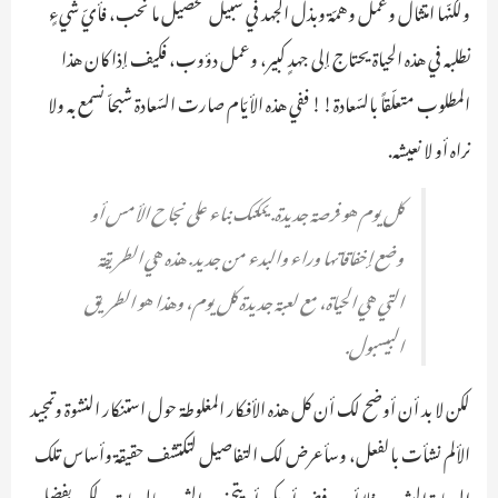
ولكنّها امتثال وعمل وهمّة وبذل الجهد في سبيل تحصيل ما نحب، فأيّ شيءٍ
نطلبه في هذه الحياة يحتاج إلى جهدٍ كبير، وعمل دؤوب، فكيف إذا كان هذا
المطلوب متعلّقاً بالسّعادة!! ففي هذه الأيّام صارت السّعادة شبحاّ نسمع به ولا
نراه أو لا نعيشه.
كل يوم هو فرصة جديدة. يمكنك بناء على نجاح الأمس أو
وضع إخفاقاتها وراء والبدء من جديد. هذه هي الطريقة
التي هي الحياة، مع لعبة جديدة كل يوم، وهذا هو الطريق
البيسبول.
لكن لا بد أن أوضح لك أن كل هذه الأفكار المغلوطة حول استنكار النشوة وتمجيد
الألم نشأت بالفعل، وسأعرض لك التفاصيل لتكتشف حقيقة وأساس تلك
السعادة البشرية، فلا أحد يرفض أو يكره أو يتجنب الشعور بالسعادة، ولكن بفضل