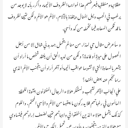
عقلانية ومنطقية فيعرضهم هذا لمواجهة الظروف الأليمة، وأكرر بأنه لا يوجد من
يرغب في الحب ونيل المنال ويتلذذ بالآلام، الألم هو الألم ولكن نتيجة لظروف
ما قد تكمن السعاده فيما نتحمله من كد وأسي.
و سأعرض مثال حي لهذا، من منا لم يتحمل جهد بدني شاق إلا من أجل
الحصول على ميزة أو فائدة؟ ولكن من لديه الحق أن ينتقد شخص ما أراد أن
يشعر بالسعادة التي لا تشوبها عواقب أليمة أو آخر أراد أن يتجنب الألم الذي
ربما تنجم عنه بعض المتعة ؟
علي الجانب الآخر نشجب ونستنكر هؤلاء الرجال المفتونون بنشوة اللحظة
الهائمون في رغباتهم فلا يدركون ما يعقبها من الألم والأسي المحتم، واللوم
كذلك يشمل هؤلاء الذين أخفقوا في واجباتهم نتيجة لضعف إرادتهم فيتساوي
مع هؤلاء الذين يتجنبون وينأون عن تحمل الكدح والألم .