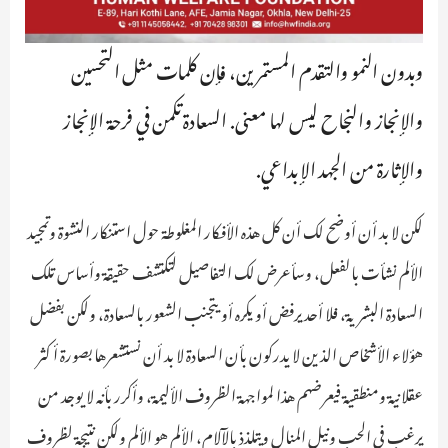
وبدون النمو والتقدم المستمرين، فإن كلمات مثل التحسين
والإنجاز والنجاح ليس لها معنى. السعادة تكمن في فرحة الإنجاز
والإثارة من الجهد الإبداعي.
لكن لا بد أن أوضح لك أن كل هذه الأفكار المغلوطة حول استنكار النشوة وتمجيد
الألم نشأت بالفعل، وسأعرض لك التفاصيل لتكتشف حقيقة وأساس تلك
السعادة البشرية، فلا أحد يرفض أو يكره أو يتجنب الشعور بالسعادة، ولكن بفضل
هؤلاء الأشخاص الذين لا يدركون بأن السعادة لا بد أن نستشعرها بصورة أكثر
عقلانية ومنطقية فيعرضهم هذا لمواجهة الظروف الأليمة، وأكرر بأنه لا يوجد من
يرغب في الحب ونيل المنال ويتلذذ بالآلام، الألم هو الألم ولكن نتيجة لظروف