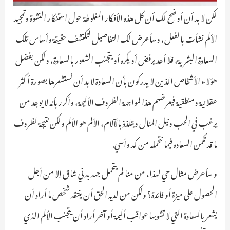
لكن لا بد أن أوضح لك أن كل هذه الأفكار المغلوطة حول استنكار النشوة وتمجيد
الألم نشأت بالفعل، وسأعرض لك التفاصيل لتكتشف حقيقة وأساس تلك
السعادة البشرية، فلا أحد يرفض أو يكره أو يتجنب الشعور بالسعادة، ولكن بفضل
هؤلاء الأشخاص الذين لا يدركون بأن السعادة لا بد أن نستشعرها بصورة أكثر
عقلانية ومنطقية فيعرضهم هذا لمواجهة الظروف الأليمة، وأكرر بأنه لا يوجد من
يرغب في الحب ونيل المنال ويتلذذ بالآلام، الألم هو الألم ولكن نتيجة لظروف
ما قد تكمن السعاده فيما نتحمله من كد وأسي.
و سأعرض مثال حي لهذا، من منا لم يتحمل جهد بدني شاق إلا من أجل
الحصول على ميزة أو فائدة؟ ولكن من لديه الحق أن ينتقد شخص ما أراد أن
يشعر بالسعادة التي لا تشوبها عواقب أليمة أو آخر أراد أن يتجنب الألم الذي