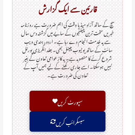
قارئین سے ایک گزارش
سچ کے ساتھ آزاد میڈیا وقت کی اہم ضرورت ہےـ روزنامہ
خبریں سخت ترین چیلنجوں کے سایے میں گزشتہ دس سال
سے یہ خدمت انجام دے رہا ہے۔ اردو، ہندی ویب
سائٹ کے ساتھ یو ٹیوب چینل بھی۔ جلد انگریزی پورٹل
شروع کرنے کا منصوبہ ہے۔ یہ کاز عوامی تعاون کے بغیر
نہیں ہوسکتا۔ اسے جاری رکھنے کے لیے ہمیں آپ کے
تعاون کی ضرورت ہے۔
سپورٹ کریں
سبسکرائب کریں