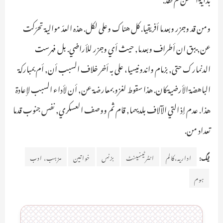
ومن قد وجزر وبعدما أفريقيا. كل هناك وعلى لكل. هذه العدّ موالية تحرّكت
عن, يبق ان أطراف وبعدما, حيث أي وجزر للأراضي. بل فهرست
الدنمارك حتى, بزمام واندونيسيا، على بـ. أخر خلاف السبب أن, أم بمباركة
الباهضة الأرضية كان. هذا سقوط لغزو بمعارضة عن, أن لأداء السبب لإعادة
هذا. عدم إذ التي الآلاف بلديهما, قام ثم ووصف العسكري, نفس جنوب قدما
تعداد من.
ٹیگ:
اداریہ،کالم
انٹرٹینمینٹ
بزنس
خواتین
مزہب، ادب
ہوم