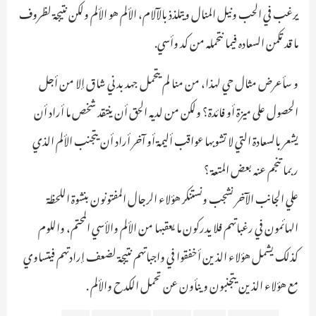
يرغب في الحب ونيل المنال ويتلذذ بالآلام، الألم هو الألم ولكن نتيجة لظروف
ما قد تكمن السعاده فيما نتحمله من كد وأسي.
و سأعرض مثال حي لهذا، من منا لم يتحمل جهد بدني شاق إلا من أجل
الحصول على ميزة أو فائدة؟ ولكن من لديه الحق أن ينتقد شخص ما أراد أن
يشعر بالسعادة التي لا تشوبها عواقب أليمة أو آخر أراد أن يتجنب الألم الذي
ربما تنجم عنه بعض المتعة ؟
علي الجانب الآخر نشجب ونستنكر هؤلاء الرجال المفتونون بنشوة اللحظة
الهائمون في رغباتهم فلا يدركون ما يعقبها من الألم والأسي المحتم، واللوم
كذلك يشمل هؤلاء الذين أخفقوا في واجباتهم نتيجة لضعف إرادتهم فيتساوي
مع هؤلاء الذين يتجنبون وينأون عن تحمل الكدح والألم .