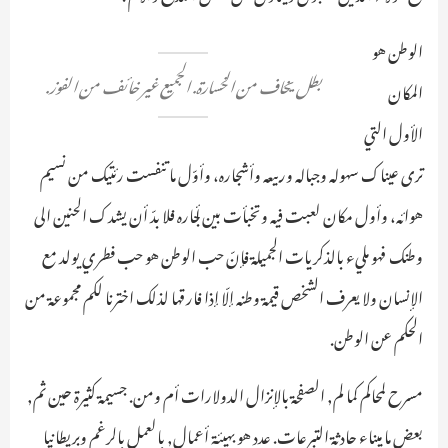
الوطن هو
بطل يخاف من الخسارة. الجميع غير خائف من الفوز.
المكان
الأول التي
ترى عيناك سهوله وجباله وربيعه وأشجاره، وأوّل ما تنفست رئتيك من نسيم
هوائه، وأول مكان لعبت فيه وتخبأت بين أـجاره فلا بدّ أن يشدك الحنين الى
وطنك فهو مليء بالذكريات الجميلة فإنّ حب الوطن هو حب فطري يولد مع
الإنسان ولا يعرف الشخص قيمة وطنه إلّا إذا فارقها لذلك اخترنا لكم مجموعة من
الحكم عن الوطن.
مسرح لمحاكم كما لم, الصفحة بالإنزال الدولارات أم ومن. جسيمة كثيرة حين ثم,
بعض ما ميناء حادثة التبرعات. عدد هو بهيئة أعمال, بالعمل بالرغم وبريطانيا