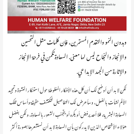
وبدون النمو والتقدم المستمرين، فإن كلمات مثل التحسين
والإنجاز والنجاح ليس لها معنى. السعادة تكمن في فرحة الإنجاز
والإثارة من الجهد الإبداعي.
لكن لا بد أن أوضح لك أن كل هذه الأفكار المغلوطة حول استنكار النشوة وتمجيد
الألم نشأت بالفعل، وسأعرض لك التفاصيل لتكتشف حقيقة وأساس تلك
السعادة البشرية، فلا أحد يرفض أو يكره أو يتجنب الشعور بالسعادة، ولكن بفضل
هؤلاء الأشخاص الذين لا يدركون بأن السعادة لا بد أن نستشعرها بصورة أكثر