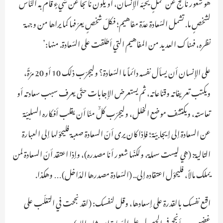
هو شعور ناتج عن عملٍ يحبّه الإنسان، أو يكون ناتجاً عن شيءٍ قام به النّاس
لشخصٍ ما. تشمل السّعادة عدّة مفاهيم؛ فكلّ شخصٍ يعرّفها كما يراها من وجهة
نظره،فهناك العديد من المفاهيم التي أطلقت على السّعادة. منها:’
على الإنسان أن يسأل نفسه دائماً ما السّعادة؟ وليجرّب ذلك 10 أو 20 مرّةً،
ويكتب تعريفاته وقناعاته، ثم يستعرض الإجابات حتّى يعرف سبب سعادته أو
تعاسته، ويكتشف موضع الخلل، وليجرّب كلٌّ منّا أن يقلب أفكاره السلبيّة
عن السعادة إلى إيجابيّة؛ فإذا كان يرى أنّ السعادة صعبة فليحوّلها إلى العبارة
التالية: (هي ليست سهلة، ولكنّها شعور أنا مصدره)، وإذا اعتقد أنّ السعادة لمن
يملك مالاً، فليحوّل اعتقاده إلى.. (السّعادة مصدرها الدّاخل)… وهكذا.
اقنع نفسك بالقدرة على إسعادها، وقل لنفسك: (لقد نجحت في التغلّب على
غضبي.. وسأنجح في الحصول على السّعادة إن شاء الله).