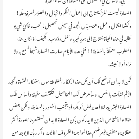
السعادة ليست لغزاً يحتاج إلى إعمال الفكر والخيال والتصوّر لمعرفة حلّه!
ولكنّها امتثال وعمل وهمّة وبذل الجهد في سبيل تحصيل ما نحب، فأيّ شيءٍ
نطلبه في هذه الحياة يحتاج إلى جهدٍ كبير، وعمل دؤوب، فكيف إذا كان هذا
المطلوب متعلّقاً بالسّعادة!! ففي هذه الأيّام صارت السّعادة شبحاّ نسمع به ولا
نراه أو لا نعيشه.
لكن لا بد أن أوضح لك أن كل هذه الأفكار المغلوطة حول استنكار النشوة وتمجيد
الألم نشأت بالفعل، وسأعرض لك التفاصيل لتكتشف حقيقة وأساس تلك
السعادة البشرية، فلا أحد يرفض أو يكره أو يتجنب الشعور بالسعادة، ولكن بفضل
هؤلاء الأشخاص الذين لا يدركون بأن السعادة لا بد أن نستشعرها بصورة أكثر
عقلانية ومنطقية فيعرضهم هذا لمواجهة الظروف الأليمة، وأكرر بأنه لا يوجد من