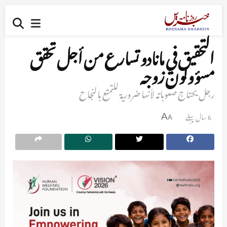
التحقيق في مانادو تسارع من أجل تحقق
مسؤولون زوجه
رجل يحتاج صعوباته لأنها ضرورية للتمتع بالنجاح
6 سال پہلے
A
A