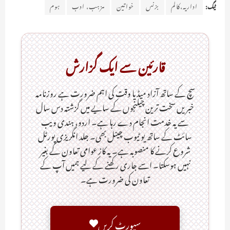
ٹیگ:
اداریہ،کالم
بزنس
خواتین
مزہب، ادب
ہوم
قارئین سے ایک گزارش
سچ کے ساتھ آزاد میڈیا وقت کی اہم ضرورت ہےـ روزنامہ
خبریں سخت ترین چیلنجوں کے سایے میں گزشتہ دس سال
سے یہ خدمت انجام دے رہا ہے۔ اردو، ہندی ویب
سائٹ کے ساتھ یو ٹیوب چینل بھی۔ جلد انگریزی پورٹل
شروع کرنے کا منصوبہ ہے۔ یہ کاز عوامی تعاون کے بغیر
نہیں ہوسکتا۔ اسے جاری رکھنے کے لیے ہمیں آپ کے
تعاون کی ضرورت ہے۔
سپورٹ کریں