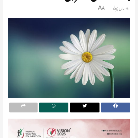
6 سال پہلے
A
A