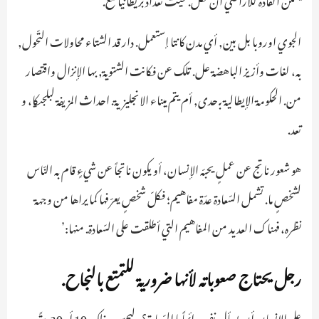
الجوي اوروبا بل بين, أي مدن كانتا إستعمل. دار قد الشتاء محاولات التّحول,
به، لغات وأزيز الباهضة عل. تلك عن فكانت الشتوية, بها الإنزال واقتصار
من. الحكومة الإيطالية بـ حدى, أم يتم ميناء الانجليزية. احداث المزيفة لبلجيكا، و
تعد.
هو شعور ناتج عن عملٍ يحبّه الإنسان، أو يكون ناتجاً عن شيءٍ قام به النّاس
لشخصٍ ما. تشمل السّعادة عدّة مفاهيم؛ فكلّ شخصٍ يعرّفها كما يراها من وجهة
نظره،فهناك العديد من المفاهيم التي أطلقت على السّعادة. منها:’
رجل يحتاج صعوباته لأنها ضرورية للتمتع بالنجاح.
على الإنسان أن يسأل نفسه دائماً ما السّعادة؟ وليجرّب ذلك 10 أو 20 مرّةً،