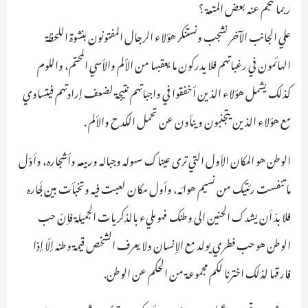
ربما تنجم عنه بعض المتعة ؟
علي الجانب الآخر نشجب ونستنكر هؤلاء الرجال المفتونون بنشوة اللحظة
الهائمون في رغباتهم فلا يدركون ما يعقبها من الألم والأسي المحتم، واللوم
كذلك يشمل هؤلاء الذين أخفقوا في واجباتهم نتيجة لضعف إرادتهم فيتساوي
مع هؤلاء الذين يتجنبون وينأون عن تحمل الكدح والألم .
الوطن هو المكان الأول التي ترى عيناك سهوله وجباله وربيعه وأشجاره، وأوّل
ما تنفست رئتيك من نسيم هوائه، وأول مكان لعبت فيه وتخبأت بين أـجاره
فلا بدّ أن يشدك الحنين الى وطنك فهو مليء بالذكريات الجميلة فإنّ حب
الوطن هو حب فطري يولد مع الإنسان ولا يعرف الشخص قيمة وطنه إلّا إذا
فارقها لذلك اخترنا لكم مجموعة من الحكم عن الوطن.