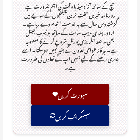
سچ کے ساتھ آزاد میڈیا وقت کی اہم ضرورت ہےـ
روزنامہ خبریں سخت ترین چیلنجوں کے سایے میں
گزشتہ دس سال سے یہ خدمت انجام دے رہا ہے۔
اردو، ہندی ویب سائٹ کے ساتھ یو ٹیوب چینل
بھی۔ جلد انگریزی پورٹل شروع کرنے کا منصوبہ
ہے۔ یہ کاز عوامی تعاون کے بغیر نہیں ہوسکتا۔ اسے
جاری رکھنے کے لیے ہمیں آپ کے تعاون کی ضرورت
ہے۔
سپورٹ کریں
سبسکرائب کریں