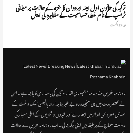
ترکیہ کی خاتون اول امینہ ایردوان کا غزہ کے حالات پر میلانی
ٹرمپ کے نام خط،حساسیت کے مظاہرہ کی اپیل
23 اگست
روزنامہ خبریں مفاد عامہ ‘ جمہوری اقدار وآئین کی پاسداری کا پابند ہے۔ اس
نے مختصر مدت میں ہی سنجیدہ رویے‘غیر جانبدارانہ پالیسی ‘ملک و ملت کے
مسائل معروضی انداز میں ابھارنے اور خبروں و تجزیوں کے اعلی معیار کی
بدولت سماج کے ہر طبقہ میں اپنی جگہ بنالی۔ اب روزنامہ خبریں نے حالات