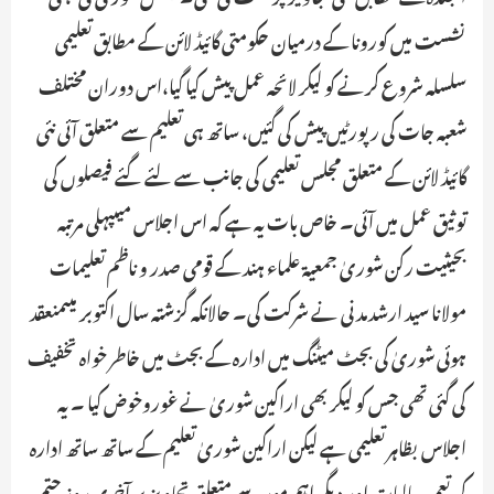
نشست میں کورونا کے درمیان حکومتی گائیڈ لائن کے مطابق تعلیمی
سلسلہ شروع کرنے کو لیکر لائحہ عمل پیش کیا گیا،اس دوران مختلف
شعبہ جات کی رپورٹیں پیش کی گئیں، ساتھ ہی تعلیم سے متعلق آئی نئی
گائیڈ لائن کے متعلق مجلس تعلیمی کی جانب سے لئے گئے فیصلوں کی
توثیق عمل میں آئی۔ خاص بات یہ ہے کہ اس اجلاس میںپہلی مرتبہ
بحیثیت رکن شوریٰ جمعیۃ علماء ہند کے قومی صدر و ناظم تعلیمات
مولانا سید ارشدمدنی نے شرکت کی۔ حالانکہ گزشتہ سال اکتوبر میںمنعقد
ہوئی شوریٰ کی بجٹ میٹنگ میں ادارہ کے بجٹ میں خاطر خواہ تخفیف
کی گئی تھی جس کو لیکر بھی اراکین شوریٰ نے غوروخوض کیا ۔ یہ
اجلاس بظاہر تعلیمی ہے لیکن اراکین شوریٰ تعلیم کے ساتھ ساتھ ادارہ
کی تعمیر،مالیات اور دیگر اہم مور سے متعلق تجاویز پر آخری روز حتمی