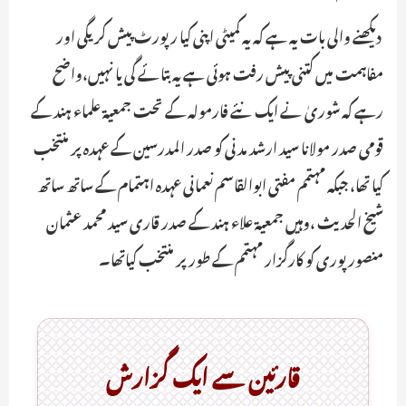
دیکھنے والی بات یہ ہے کہ یہ کمیٹی اپنی کیا رپورٹ پیش کریگی اور
مفاہمت میں کتنی پیش رفت ہوئی ہے یہ بتائے گی یا نہیں،واضح
رہے کہ شوریٰ نے ایک نئے فارمولہ کے تحت جمعیۃ علماء ہند کے
قومی صدر مولانا سید ارشد مدنی کو صدر المدرسین کے عہدہ پر منتخب
کیا تھا، جبکہ مہتمم مفتی ابوالقاسم نعمانی عہدہ اہتمام کے ساتھ ساتھ
شیخ الحدیث ،وہیں جمعیۃ علاء ہند کے صدر قاری سید محمد عثمان
منصورپوری کو کارگزار مہتمم کے طورپر منتخب کیاتھا۔
قارئین سے ایک گزارش