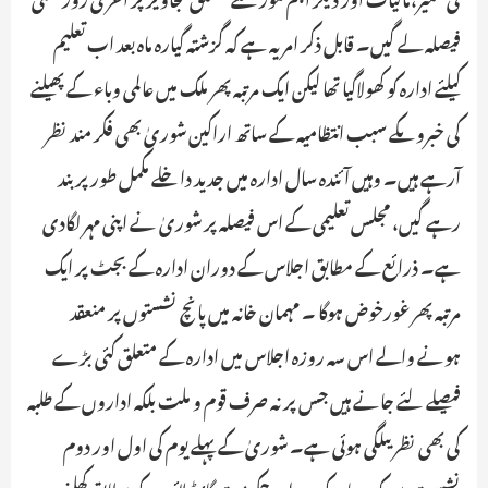
فیصلہ لے گیں۔ قابل ذکر امر یہ ہے کہ گزشتہ گیارہ ماہ بعد اب تعلیم
کیلئے ادارہ کو کھولاگیا تھا لیکن ایک مرتبہ پھر ملک میں عالمی وباء کے پھیلنے
کی خبروںکے سبب انتظامیہ کے ساتھ اراکین شوریٰ بھی فکر مند نظر
آرہے ہیں۔ وہیں آئندہ سال ادارہ میں جدید داخلے مکمل طورپر بند
رہے گیں، مجلس تعلیمی کے اس فیصلہ پر شوریٰ نے اپنی مہر لگادی
ہے۔ ذرائع کے مطابق اجلاس کے دوران ادارہ کے بجٹ پر ایک
مرتبہ پھر غورخوض ہوگا ۔ مہمان خانہ میں پانچ نشستوں پر منعقد
ہونے والے اس سہ روزہ اجلاس میں ادارہ کے متعلق کئی بڑے
فیصلے لئے جانے ہیں جس پر نہ صرف قوم و ملت بلکہ اداروں کے طلبہ
کی بھی نظر یںلگی ہوئی ہے۔ شوریٰ کے پہلے یوم کی اول اور دوم
نشست میں کورونا کے دوران حکومت گائیڈ لائن کے مطابق کھلنے