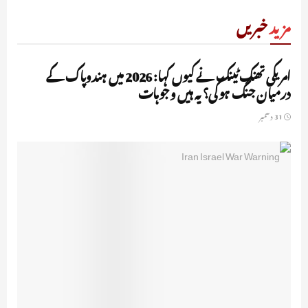
مزید
خبریں
UNCATEGORIZED
امریکی تھنک ٹینک نے کیوں کہا: 2026 میں ہندوپاک کے
درمیان جنگ ہوگی؟ یہ ہیں وجوہات
31 دسمبر