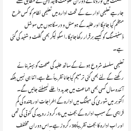
جارہے تعلیمی ادارے کے تحت ادارہ میں تعلیمی نظام کو کس طرح
منظم کیا جائیگا اور طلبہ کے ہوسٹل و درسگاہوں میں سوشل
ڈسٹینسنگ کو کیسے برقرار رکھاجائیگا ،ا سکو لیکر بھی گفت و شنید کی گئی
ہے۔
تعلیمی سلسلہ شروع ہونے کے ساتھ طلبہ کی صحت کو بہتر بنائے
رکھنے کے لئے بھی کئی ترمیم کیاجانا تقریباً طے ہے،اتنا ہی نہیں بلکہ
آئندہ سال کسی بھی جماعت میں جدید داخلے نہیںلئے جائیں گے۔
اکتوبر میں شوریٰ کی میٹنگ میں ادارہ کے اخراجات اور چندہ کی کم
فراہمی کے سبب ادارہ کے بجٹ میں 6؍کروڑ روپیہ کی کٹوتی کی تھی
اور اب ادارہ کا بجٹ تقریباً30؍کروڑ ہے۔اس دوران مختلف