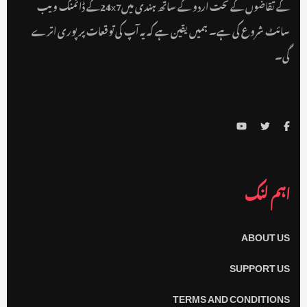
کے تقاضوں کے تحت اردو کے ساتھ ہندی میں24x7کے ڈائمنگ ویب
سائٹ شروع کی ہے۔ ہمیں یقین ہے کہ یہ آپ کی توقعات پر پوری اترے
گی۔
اہم لنک
ABOUT US
SUPPORT US
TERMS AND CONDITIONS