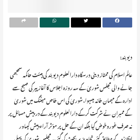
دیوبند:
عالم اسلام کی ممتاز دینی درسگاہ دارالعلوم دیوبند کی ہیئت حاکمہ سمجھی
جانے والی مجلس شوریٰ کے سہ روزہ اجلاس کا آغاز پیر کی صبح سے
ادارہ کے مہمان خانہ میںہوا، شوریٰ کی اس خاص میٹنگ میں شوریٰ
کے ممبران نے شرکت کرکے دارالعلوم دیوبند کے درپیش مسائل پر
نہ صرف غوروخوض کیا بلکہ ان کے حل پر مؤثر آراء پیش کیںاور
ایجنڈہ کے مطابق کئی تجاویزپر بحث کی گئی۔مجلس شوریٰ کی پہلی