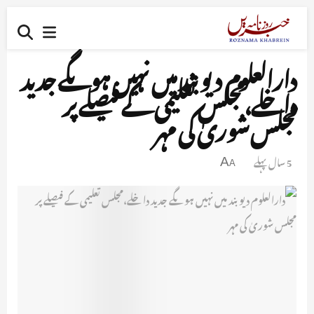
دارالعلوم دیوبند میں نہیں ہوںگے جدید
داخلے،مجلس تعلیمی کے فیصلے پر
مجلس شوریٰ کی مہر
5 سال پہلے
A
A