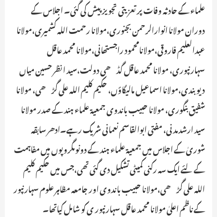
علماء کے حادثہ وفات پر تعزیتی تجویز پیش کی گئی۔ اجلاس کے
دوران مولانا انوارالرحمن بجنوری،مولانا رحمت اللہ کشمیری،مولانا
عبدالعلیم فاروقی،مولانامحمود راجستھانی،مولانا محمد عاقل
سہارنپوری، مولانا محمد عاقل گڈھی دولت،سید انظر حسین میاں
دیوبندی،مولانا اسماعیل مالیگاؤں، حکیم کلیم اللہ علی گڑھی، مولانا
شفیق بنگوری، مولانا حبیب باندوی جمعیۃ علماء ہند کے صدر مولانا
سید ارشدمدنی، مفتی ابوالقاسم نعمانی شریک رہے۔ادھر سابقہ
شوریٰ کے اجلاس میں جمعیۃ علماء ہند کے دونوںگروپوں میں مفاہمت
کے لئے ایک سہ رکنی کمیٹی تشکیل دی گئی تھی،جس میں حکیم کلیم
اللہ علی گڑھی،مولانا حبیب باندوی اور جامعہ مظاہر علوم سہارنپور
کے ناظم اعلیٰ مولانا محمد عاقل سہارنپور ی کو شامل کیاتھا۔