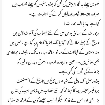
خود ہی پہلے یہ تجویز پیش کی تھی کہ یونیورسٹیوں کو پہلے نصاب میں
صرف 20-30 فیصد تبدیلیاں کرنے کی اجازت ہے۔
کیا ہے آئیڈیا آف بھارت؟
رپورٹ کے مطابق یو جی سی کے نئے نصاب کی آئوٹ لائن میں
تاریخ کے پہلے مقالے کو’آئیڈیا آف انڈیا‘ کا نام دیا گیا ہے ، جس میں
ہندوستان کے خیالات کے ساتھ ساتھ وید ، ویدنگ ، اپنیشد ، مہاکاوی
بھی شامل ہیں۔ ، جین اور بودھ ادب ، اسمرتی ، پران وغیرہ کو
پڑھانے کی تجویز کی گئی ہے۔
یونیورسٹی آف دہلی کے شیام لال کالج میں تاریخ کے اسسٹنٹ
پروفیسر جتیندر مینا کا کہنا تھا کہ نئے نصاب میں مذہبی ادب کی شان
بڑھی اور اس نے قدیم سیکولر ادب جیسے کوٹلیا کے ارتھ شاسترا ،