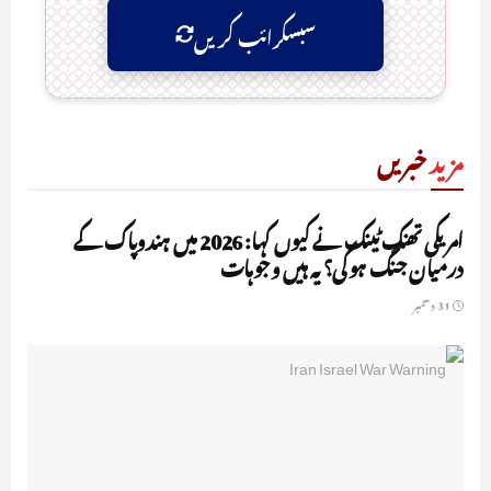
سبسکرائب کریں
مزید
خبریں
UNCATEGORIZED
امریکی تھنک ٹینک نے کیوں کہا: 2026 میں ہندوپاک کے
درمیان جنگ ہوگی؟ یہ ہیں وجوہات
31 دسمبر