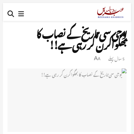
یوجی سی تاریخ کے نصاب کا
بھگواکرن کر رہی ہے!!
5 سال پہلے
A
A