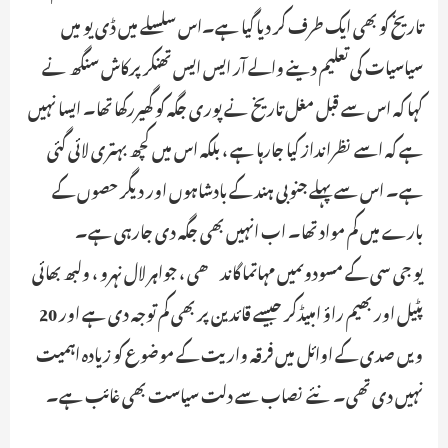
تاریخ کو بھی ایک طرف کر دیا گیا ہے۔اس سلسلے میں ڈی یو میں
سیاسیات کی تعلیم دینے والے آر ایس ایس تھنکر پرکاش سنگھ نے
کہا کہ اس سے قبل مغل تاریخ نے پوری جگہ کو گھیررکھا تھا۔ ایسا نہیں
ہے کہ اسے نظرانداز کیا جارہا ہے ، بلکہ اس میں کچھ بہتری لائی گئی
ہے۔ اس سے پہلے جنوبی ہند کے بادشاہوں اور دیگر حصوں کے
بارے میں کم مواد تھا۔ اب انہیں بھی جگہ دی جارہی ہے۔
یو جی سی کے مسودوںمیں مہاتما گاندھی ، جواہر لال نہرو ، ولبھ بھائی
پٹیل اور بھیم راؤ امبیڈکر جیسے قائدین پر بھی کم توجہ دی ہے اور 20
ویں صدی کے اوائل میں فرقہ واریت کے موضوع کو زیادہ اہمیت
نہیں دی تھی۔ نئے نصاب سے دلت سیاست بھی غائب ہے۔