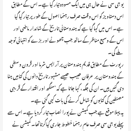
یو جی سی نے حال ہی میں ایک مسودہ تیار کیا ہے۔ اس کے مطابق
اس دستاویز کو اس وقت صرف رہنما اصول کے طور پر تیار کیا گیا
ہے۔ اس میں کہا گیا ہے کہ ہندوستانی تاریخ کے شاندار ماضی اور
اس کے وسیع مناظر کے ساتھ جب چھوٹے اور بڑے کو انتہائی توجہ
ملے گی۔
رپورٹ کے مطابق قدیم ہندوستان پر آر ایس شرما اور قرون وسطی
کے ہندوستان پر عرفان حبیب جیسے مشہور تاریخ دانوں کی کتابیں ہٹا
دی گئیں ہیں۔ ان کی جگہ ، کہا جاتا ہے کہ ’سنگھ اور اقتدار کے قریبی
مصنفین کی کتابوں کو شامل کرنے کی بات کہی گئی ہے۔
یہ پہلا موقع ہے جب کمیشن نے پورا نصاب تیار کردیا ہے۔ اس سے
پہلے یو جی سی صرف عام رہنما خطوط جاری کیاکرتاتھا۔ کمیشن نے