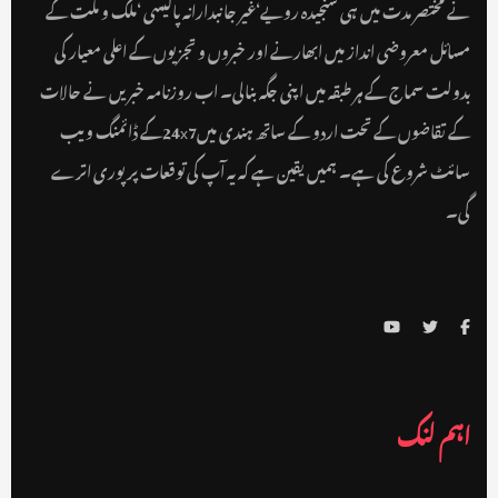
نے مختصر مدت میں ہی سنجیدہ رویے‘غیر جانبدارانہ پالیسی ‘ملک و ملت کے
مسائل معروضی انداز میں ابھارنے اور خبروں و تجزیوں کے اعلی معیار کی
بدولت سماج کے ہر طبقہ میں اپنی جگہ بنالی۔ اب روزنامہ خبریں نے حالات
کے تقاضوں کے تحت اردو کے ساتھ ہندی میں24x7کے ڈائمنگ ویب
سائٹ شروع کی ہے۔ ہمیں یقین ہے کہ یہ آپ کی توقعات پر پوری اترے
گی۔
اہم لنک