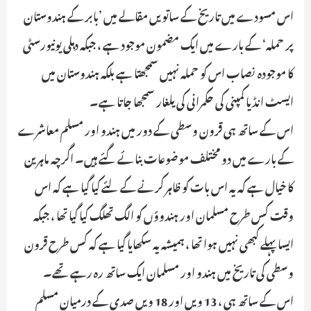
اس مسودے میں تاریخ کے ساتویں مقالے میں ’بابر کے ہندوستان
پر حملہ‘ کے بارے میں ایک مضمون موجود ہے ، جبکہ دہلی یونیورسٹی
کا موجودہ نصاب اس کو حملہ نہیں سمجھتا ہے بلکہ ہندوستان میں
ایسٹ انڈیا کمپنی کی حکمرانی کی یلغار سمجھا جاتا ہے۔
اس کے ساتھ ہی قرون وسطی کے دور میں ہندو اور مسلم معاشرے
کے بارے میں دو مختلف موضوعات بنائے گئے ہیں۔ اگرچہ ماہرین
کا خیال ہے کہ یہ اس بات کو ظاہر کرنے کے لئے کیا گیا ہے کہ اس
وقت کس طرح مسلمان اور ہندوؤں کو الگ تھلگ کیا گیا تھا ، جبکہ
ایسا پہلے کبھی نہیں ہوا تھا ، ہمیشہ یہ سکھایا گیا ہے کہ کس طرح قرون
وسطی کی تاریخ میں ہندو اور مسلمان ایک ساتھ رہ رہے تھے۔
اس کے ساتھ ہی ، 13 ویں اور 18 ویں صدی کے درمیان مسلم