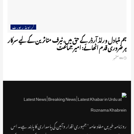
گراونڈ رپورٹ
ہم متبادل ورلڈ آرڈر کے حق میں، ٹیرف متاثرین کے لیے سرکار
ہر ضروری قدم اٹھائے: امیر جماعت
06 ستمبر
روزنامہ خبریں مفاد عامہ ‘ جمہوری اقدار وآئین کی پاسداری کا پابند ہے۔ اس