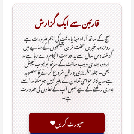
قارئین سے ایک گزارش
سچ کے ساتھ آزاد میڈیا وقت کی اہم ضرورت ہےـ
روزنامہ خبریں سخت ترین چیلنجوں کے سایے میں
گزشتہ دس سال سے یہ خدمت انجام دے رہا ہے۔
اردو، ہندی ویب سائٹ کے ساتھ یو ٹیوب چینل
بھی۔ جلد انگریزی پورٹل شروع کرنے کا منصوبہ
ہے۔ یہ کاز عوامی تعاون کے بغیر نہیں ہوسکتا۔ اسے
جاری رکھنے کے لیے ہمیں آپ کے تعاون کی ضرورت
ہے۔
سپورٹ کریں