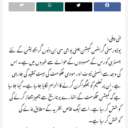
نئی دہلی :
یونیورسٹی گرانٹس کمیشن یعنی یو جی سی ان دنوں گریجویشن کے نئے
ہسٹری کورس کے مسودوں کے حوالے سے خبروں میں ہے۔ اس
کی وجہ سے انسٹی ٹیوٹ اور مودی حکومت کی بہت تنقید کی جارہی
ہے ، ان پرتعلیم کو بھگواکرن کرنے کا الزام لگایا جارہا ہے۔ کہا جا رہا
ہے کہ کمیشن حکومت کے اشارے پرتاریخ سے چھیڑ چھاڑ کرنے کی
کوشش کر رہا ہے ، اسے ایک خاص نظریہ کے مطابق بنانے کی
کوشش کر رہا ہے۔