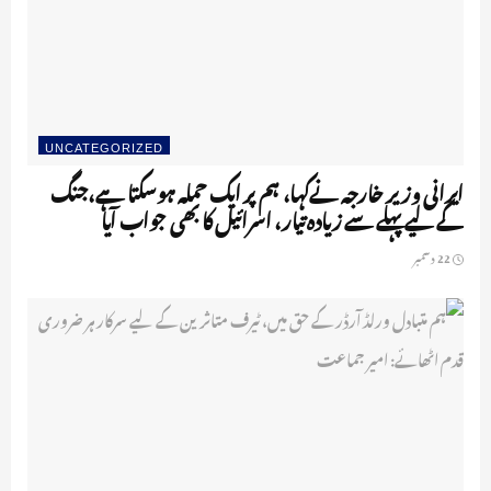
UNCATEGORIZED
ایرانی وزیر خارجہ نےکہا، ہم پر ایک حملہ ہوسکتا ہے،جنگ
کے لیے پہلے سے زیادہ تیار، اسرائیل کا بھی جواب آیا
22 دسمبر