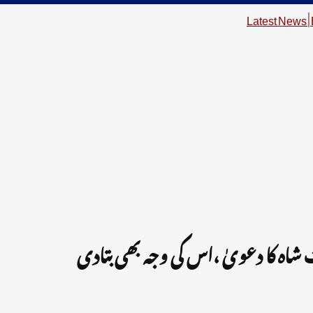
شاہ کا دعویٰ ،اس کی وجہ بھی بتادی