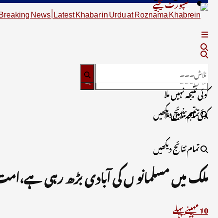
سپورٹ کیجیے
کوئی نتیجہ نہیں ملا
تمام نتائج دیکھیں
کوئی نتیجہ نہیں ملا
تمام نتائج دیکھیں
ملک میں مسلمانو ں کی آبادی بڑھ رہی ہے،امت 
10 مہینے پہلے