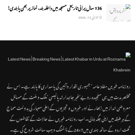
136 سال پرانی تاریخی مسجد میں داخلہ بند، نماز پر بھی پابندی!
جولائی 13, 2026
روزنامہ خبریں مفاد عامہ ‘ جمہوری اقدار وآئین کی پاسداری کا پابند ہے۔ اس نے
مختصر مدت میں ہی سنجیدہ رویے‘غیر جانبدارانہ پالیسی ‘ملک و ملت کے مسائل
معروضی انداز میں ابھارنے اور خبروں و تجزیوں کے اعلی معیار کی بدولت سماج
کے ہر طبقہ میں اپنی جگہ بنالی۔ اب روزنامہ خبریں نے حالات کے تقاضوں کے
تحت اردو کے ساتھ ہندی میں24x7کے ڈائمنگ ویب سائٹ شروع کی ہے۔