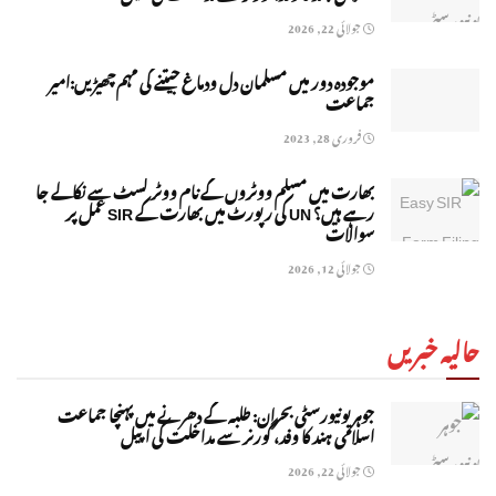
جولائی 22, 2026
موجودہ دور میں مسلمان دل ودماغ جیتنے کی مہم چھیڑیں:امیر
جماعت
فروری 28, 2023
بھارت میں مسلم ووٹروں کے نام ووٹر لسٹ سے نکالے جا
رہے ہیں؟ UN کی رپورٹ میں بھارت کے SIR عمل پر
سوالات
جولائی 12, 2026
حالیہ خبریں
جوہر یونیورسٹی بحران: طلبہ کے دھرنے میں پہنچا جماعت
اسلامی ہند کا وفد، گورنر سے مداخلت کی اپیل
جولائی 22, 2026