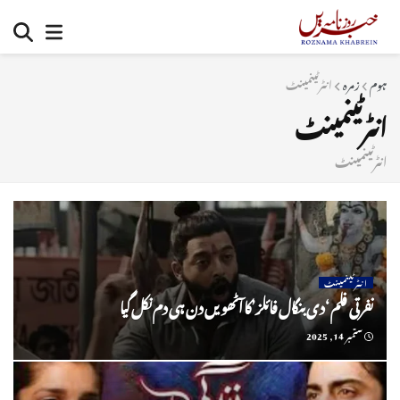
ہوم
زمرہ
انٹرٹینمینٹ
انٹرٹینمینٹ
انٹرٹینمینٹ
انٹرٹینمینٹ
نفرتی فلم ‘دی بنگال فائلز’کا آٹھویں دن ہی دم نکل گیا
ستمبر 14, 2025