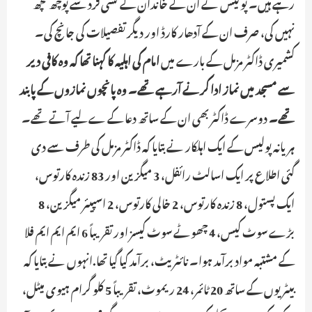
رہے ہیں۔ پولیس نے ان کے خاندان کے کسی فرد سے پوچھ گچھ
نہیں کی، صرف ان کے آدھار کارڈ اور دیگر تفصیلات کی جانچ کی۔
کشمیری ڈاکٹر مزمل کے بارے میں
امام کی اہلیہ کا کہنا تھا کہ وہ کافی دیر
سے مسجد میں نماز ادا کرنے آرہے تھے۔ وہ پانچوں نمازوں کے پابند
تھے۔
دوسرے ڈاکٹر بھی ان کے ساتھ دعا کے ےلیے آتے تھے۔
ہریانہ پولیس کے ایک اہلکار نے بتایا کہ ڈاکٹر مزمل کی طرف سے دی
گئی اطلاع پر ایک اسالٹ رائفل، 3 میگزین اور 83 زندہ کارتوس،
ایک پستول، 8 زندہ کارتوس، 2 خالی کارتوس، 2 اسپیئر میگزین، 8
بڑے سوٹ کیس، 4 چھوٹے سوٹ کیسز اور تقریباً 6 ایم ایم ایم فلا
کے مشتبہ مواد برآمد ہوا۔ نائٹریٹ، برآمد کیا گیا تھا.انہوں نے بتایا کہ
بیٹریوں کے ساتھ 20 ٹائمر، 24 ریموٹ، تقریباً 5 کلو گرام ہیوی میٹل،