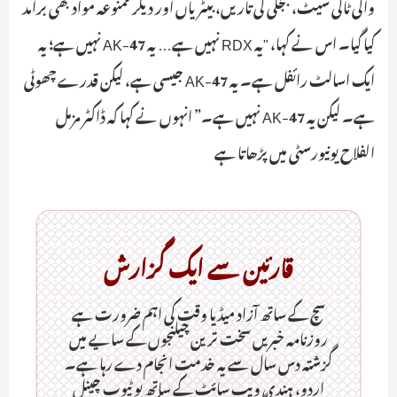
واکی ٹاکی سیٹ، بجلی کی تاریں، بیٹریاں اور دیگر ممنوعہ مواد بھی برآمد
کیا گیا۔ اس نے کہا، "یہ RDX نہیں ہے… یہ AK-47 نہیں ہے؛ یہ
ایک اسالٹ رائفل ہے۔ یہ AK-47 جیسی ہے، لیکن قدرے چھوٹی
ہے۔ لیکن یہ AK-47 نہیں ہے۔” انہوں نے کہا کہ ڈاکٹر مزمل
الفلاح یونیورسٹی میں پڑھاتا ہے
قارئین سے ایک گزارش
سچ کے ساتھ آزاد میڈیا وقت کی اہم ضرورت ہےـ
روزنامہ خبریں سخت ترین چیلنجوں کے سایے میں
گزشتہ دس سال سے یہ خدمت انجام دے رہا ہے۔
اردو، ہندی ویب سائٹ کے ساتھ یو ٹیوب چینل