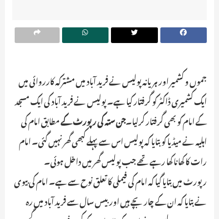
جموں و کشمیر اور ہریانہ پولیس نے فرید آباد میں مشترکہ کارروائی میں
ایک کشمیری ڈاکٹر کو گرفتار کیا ہے۔ پولیس نے فرید آباد کی ایک مسجد
کے امام کو بھی گرفتار کرلیا۔
جن ستہ کی رپورٹ کے
مطابق امام کی
اہلیہ نے میڈیا کو بتایا کہ پولیس اس سے پہلے کبھی گھر نہیں گئی۔ امام
رات کا کھانا کھا رہے تھے جب پولیس گھر میں داخل ہوئی۔
رپورٹ میں بتایا گیا کہ امام کی فیملی کا تعلق نوح سے ہے۔ امام کی بیوی
نے بتایا کہ ان کے چار بچے ہیں اور بیس سال سے فرید آباد میں رہ