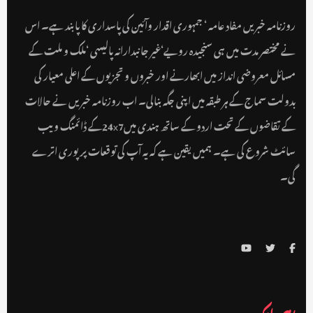
روزنامہ خبریں مفاد عامہ ‘ جمہوری اقدار وآئین کی پاسداری کا پابند ہے۔ اس
نے مختصر مدت میں ہی سنجیدہ رویے‘غیر جانبدارانہ پالیسی ‘ملک و ملت کے
مسائل معروضی انداز میں ابھارنے اور خبروں و تجزیوں کے اعلی معیار کی
بدولت سماج کے ہر طبقہ میں اپنی جگہ بنالی۔ اب روزنامہ خبریں نے حالات
کے تقاضوں کے تحت اردو کے ساتھ ہندی میں24x7کے ڈائمنگ ویب
سائٹ شروع کی ہے۔ ہمیں یقین ہے کہ یہ آپ کی توقعات پر پوری اترے
گی۔