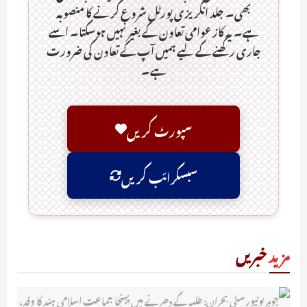
بھی۔ جلد انگریزی پورٹل شروع کرنے کا منصوبہ
ہے۔ یہ کاز عوامی تعاون کے بغیر نہیں ہوسکتا۔ اسے
جاری رکھنے کے لیے ہمیں آپ کے تعاون کی ضرورت
ہے۔
سپورٹ کریں
سبسکرائب کریں
مزید
خبریں