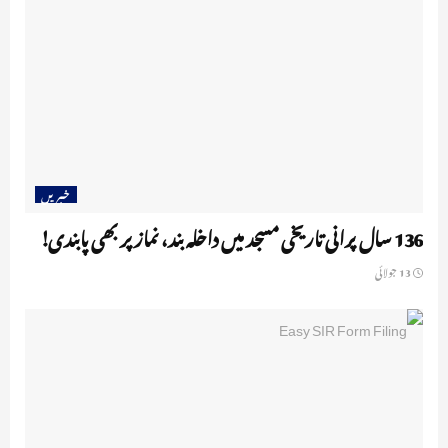
خبریں
136 سال پرانی تاریخی مسجد میں داخلہ بند، نماز پر بھی پابندی!
13 جولائی