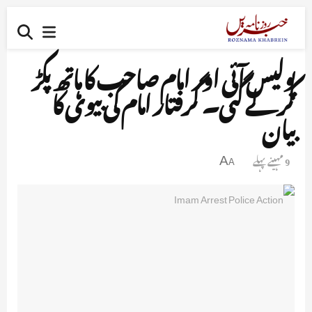
پولیس آئی اور امام صاحب کا ہاتھ پکڑ
کر لے گئی۔ گرفتار امام کی بیوی کا
بیان
9 مہینے پہلے
A
A