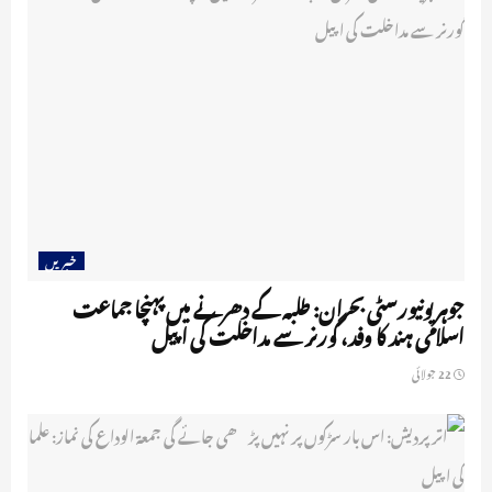
خبریں
جوہر یونیورسٹی بحران: طلبہ کے دھرنے میں پہنچا جماعت
اسلامی ہند کا وفد، گورنر سے مداخلت کی اپیل
22 جولائی