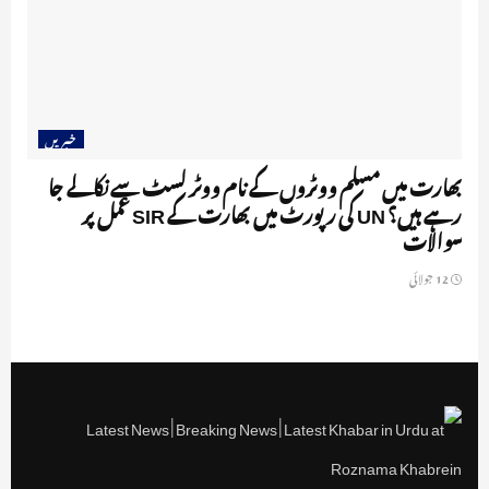
خبریں
بھارت میں مسلم ووٹروں کے نام ووٹر لسٹ سے نکالے جا
رہے ہیں؟ UN کی رپورٹ میں بھارت کے SIR عمل پر
سوالات
12 جولائی