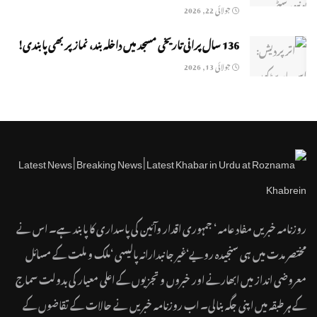
جولائی 22, 2026
136 سال پرانی تاریخی مسجد میں داخلہ بند، نماز پر بھی پابندی!
جولائی 13, 2026
روزنامہ خبریں مفاد عامہ ‘ جمہوری اقدار وآئین کی پاسداری کا پابند ہے۔ اس نے
مختصر مدت میں ہی سنجیدہ رویے‘غیر جانبدارانہ پالیسی ‘ملک و ملت کے مسائل
معروضی انداز میں ابھارنے اور خبروں و تجزیوں کے اعلی معیار کی بدولت سماج
کے ہر طبقہ میں اپنی جگہ بنالی۔ اب روزنامہ خبریں نے حالات کے تقاضوں کے