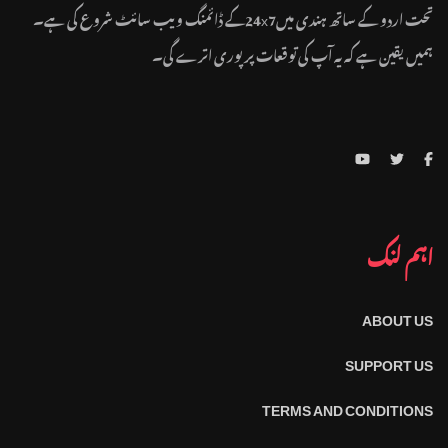
تحت اردو کے ساتھ ہندی میں24x7کے ڈائمنگ ویب سائٹ شروع کی ہے۔
ہمیں یقین ہے کہ یہ آپ کی توقعات پر پوری اترے گی۔
اہم لنک
ABOUT US
SUPPORT US
TERMS AND CONDITIONS