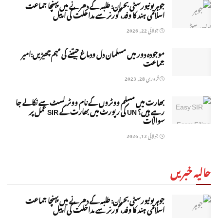
جوہر یونیورسٹی بحران: طلبہ کے دھرنے میں پہنچا جماعت
اسلامی ہند کا وفد، گورنر سے مداخلت کی اپیل
جولائی 22, 2026
موجودہ دور میں مسلمان دل ودماغ جیتنے کی مہم چھیڑیں:امیر
جماعت
فروری 28, 2023
بھارت میں مسلم ووٹروں کے نام ووٹر لسٹ سے نکالے جا
رہے ہیں؟ UN کی رپورٹ میں بھارت کے SIR عمل پر
سوالات
جولائی 12, 2026
حالیہ خبریں
جوہر یونیورسٹی بحران: طلبہ کے دھرنے میں پہنچا جماعت
اسلامی ہند کا وفد، گورنر سے مداخلت کی اپیل