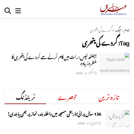
ہوم
ٹیگ
گردے کی پتھری
Tag:
گردے کی پتھری
ہیلتھ ٹپس: رات میں کام کرنے سے گردے کی پتھری کا
خطرہ زیادہ
اکتوبر 3, 2025
تازہ ترین
تبصرے
ٹرینڈنگ
136 سال پرانی تاریخی مسجد میں داخلہ بند، نماز پر بھی پابندی!
جولائی 13, 2026