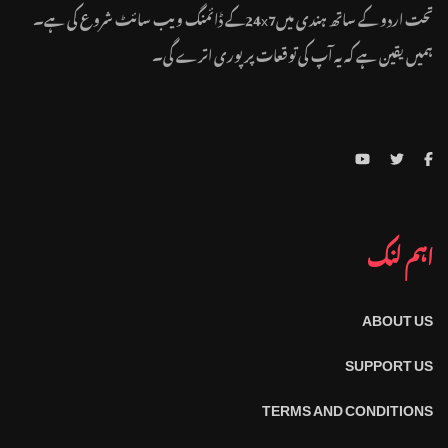
تحت اردو کے ساتھ ہندی میں24x7کے ڈائمنگ ویب سائٹ شروع کی ہے۔
ہمیں یقین ہے کہ یہ آپ کی توقعات پر پوری اترے گی۔
اہم لنک
ABOUT US
SUPPORT US
TERMS AND CONDITIONS