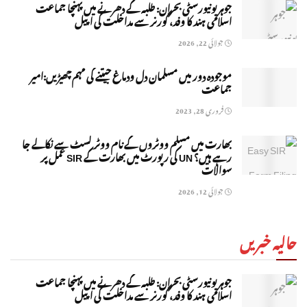
جوہر یونیورسٹی بحران: طلبہ کے دھرنے میں پہنچا جماعت
اسلامی ہند کا وفد، گورنر سے مداخلت کی اپیل
جولائی 22, 2026
موجودہ دور میں مسلمان دل ودماغ جیتنے کی مہم چھیڑیں:امیر
جماعت
فروری 28, 2023
بھارت میں مسلم ووٹروں کے نام ووٹر لسٹ سے نکالے جا
رہے ہیں؟ UN کی رپورٹ میں بھارت کے SIR عمل پر
سوالات
جولائی 12, 2026
حالیہ خبریں
جوہر یونیورسٹی بحران: طلبہ کے دھرنے میں پہنچا جماعت
اسلامی ہند کا وفد، گورنر سے مداخلت کی اپیل