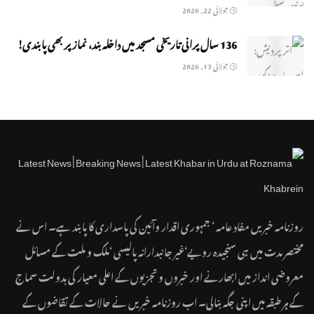
جولائی 22, 2026
136 سال پرانی تاریخی مسجد میں داخلہ بند، نماز پر بھی پابندی!
جولائی 13, 2026
روزنامہ خبریں مفاد عامہ ‘ جمہوری اقدار وآئین کی پاسداری کا پابند ہے۔ اس نے
مختصر مدت میں ہی سنجیدہ رویے‘غیر جانبدارانہ پالیسی ‘ملک و ملت کے مسائل
معروضی انداز میں ابھارنے اور خبروں و تجزیوں کے اعلی معیار کی بدولت سماج
کے ہر طبقہ میں اپنی جگہ بنالی۔ اب روزنامہ خبریں نے حالات کے تقاضوں کے