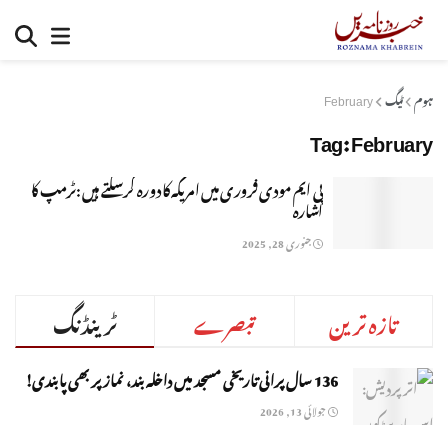
ہوم
ٹیگ
February
Tag:
February
پی ایم مودی فروری میں امریکہ کا دورہ کرسکتے ہیں :ٹرمپ کا
اشارہ
جنوری 28, 2025
تازہ ترین
تبصرے
ٹرینڈنگ
136 سال پرانی تاریخی مسجد میں داخلہ بند، نماز پر بھی پابندی!
جولائی 13, 2026