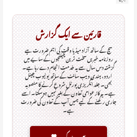
قارئین سے ایک گزارش
سچ کے ساتھ آزاد میڈیا وقت کی اہم ضرورت ہےـ
روزنامہ خبریں سخت ترین چیلنجوں کے سایے میں
گزشتہ دس سال سے یہ خدمت انجام دے رہا ہے۔
اردو، ہندی ویب سائٹ کے ساتھ یو ٹیوب چینل
بھی۔ جلد انگریزی پورٹل شروع کرنے کا منصوبہ
ہے۔ یہ کاز عوامی تعاون کے بغیر نہیں ہوسکتا۔ اسے
جاری رکھنے کے لیے ہمیں آپ کے تعاون کی ضرورت
ہے۔
سپورٹ کریں