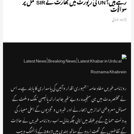
رہے ہیں؟ UN کی رپورٹ میں بھارت کے SIR عمل پر
سوالات
12 جولائی
روزنامہ خبریں مفاد عامہ ‘ جمہوری اقدار وآئین کی پاسداری کا پابند ہے۔ اس
نے مختصر مدت میں ہی سنجیدہ رویے‘غیر جانبدارانہ پالیسی ‘ملک و ملت کے
مسائل معروضی انداز میں ابھارنے اور خبروں و تجزیوں کے اعلی معیار کی
بدولت سماج کے ہر طبقہ میں اپنی جگہ بنالی۔ اب روزنامہ خبریں نے حالات
کے تقاضوں کے تحت اردو کے ساتھ ہندی میں24x7کے ڈائمنگ ویب