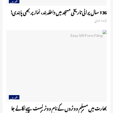
خبریں
136 سال پرانی تاریخی مسجد میں داخلہ بند، نماز پر بھی پابندی!
13 جولائی
خبریں
بھارت میں مسلم ووٹروں کے نام ووٹر لسٹ سے نکالے جا