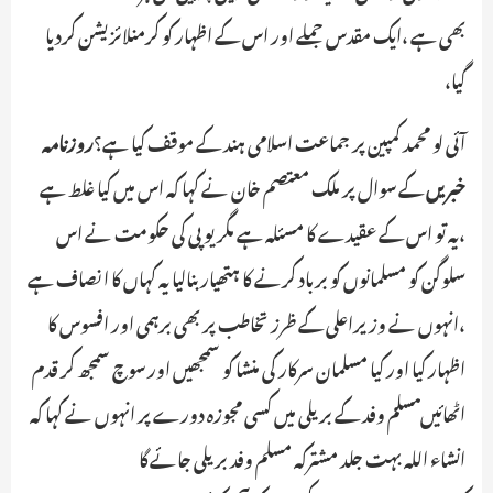
بھی ہےـ ،ایک مقدس جملے اور اس کے اظہار کو کرمنلائزیشن کردیا
گیا،
آئی لو محمد کمپین پر جماعت اسلامی ہند کے موقف کیا ہے؟
روزنامہ
خبریں
کے سوال پر ملک معتصم خان نے کہا کہ اس میں کیا غلط ہے
،یہ تو اس کے عقیدے کا مسئلہ ہے مگر یوپی کی حکومت نے اس
سلوگن کو مسلمانوں کو برباد کرنے کا ہتھیار بنالیا یہ کہاں کا انصاف ہے
،انہوں نے وزیراعلی کے ظرز تخاطب پر بھی برہمی اور افسوس کا
اظہار کیا اور کیا مسلمان سرکار کی منشا کو سمجھیں اور سوچ سمجھ کر قدم
اٹھائیں ـمسلم وفد کے بریلی میں کسی مجوزہ دورے پر انہوں نے کہا کہ
انشاء اللہ بہت جلد مشترکہ مسلم وفد بریلی جائے گا ـ