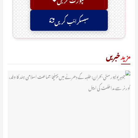
سبسکرائب کریں
مزید
خبریں