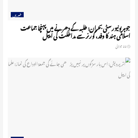
خبریں
جوہر یونیورسٹی بحران: طلبہ کے دھرنے میں پہنچا جماعت
اسلامی ہند کا وفد، گورنر سے مداخلت کی اپیل
22 جولائی