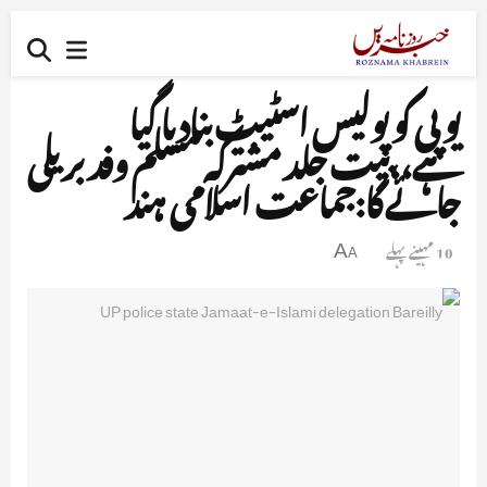
یوپی کو پولیس اسٹیٹ بنادیا گیا
ہے،،بیت جلد مشترکہ مسلم وفد بریلی
جائے گا:جماعت اسلامی ہند
10 مہینے پہلے
A
A