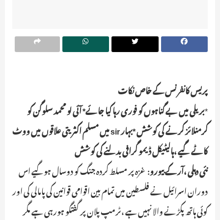
پریس کانفر نس کے خاص نکات
*
بریلی میں بے گناہوں کو فوری رہا کیا جائے* آئی لو محمد سلوگن کو
کرمنلائز کرنے کی کوشش *بہار sir میں مسلم اکثریتی علاقوں میں ووٹ
کاٹے گیے ،ہالیٹیکل ڈیمو گرافی بدلنے کی کوشش
نئی دہلی ،آر کے بیورو
: غزہ پر مسلط کردہ جنگ کو دوسال ہوگیے اس
دوران اسرائیل نے فلسطین میں تمام بین اقوامی قوانین کی پامالی کی اور
کوئی ہاتھ پکڑنے والا نہیں ہے ،ٹرمپ پلان پر گفتگو ہورہی ہے مگر