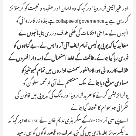
اور غیر آئینی قرار دیا اور کہا کہ وہ ایمان اور عقیدہ و محبت کو کرمنلائز
کررہی ہے یہ collapse of governenceہے بلڈوزر کارروائی کو
انہوں نے عدالتی احکامات کی کھلی خلاف ورزی بتایا
ـانہوں نے
مطالبہ کیا کہ یوپی پولیس تمام ایف آئی آر واپس لے،بے گناہوں کو
فوری رہا کیا جائے ،طاقت کے غلط استعمال کے ذمہ دار افسروں کے
خلاف کارروائی ہو،لاءانفورسمنٹ اداروں میں تمام کمیونٹیز کو
مساوی موقع دیا جائے
ـ ملک معتصم نے آئی لو محمد سلوگن کو
پولرائزیشن کرنے کا حربہ قرار دیا اور مانگ کی کہ یوپی میں قانون کی
حکمرانی ہو عوام کا تحفظ کیا جائے
اے پی سی آر APCRکے سکریٹری ندیم خان نے bihar sir پر کہا کہ
یہ ایکسرسائز جلدبازی میں کی گئی،صرف دو فیصد لوگوں کو ہی رسید