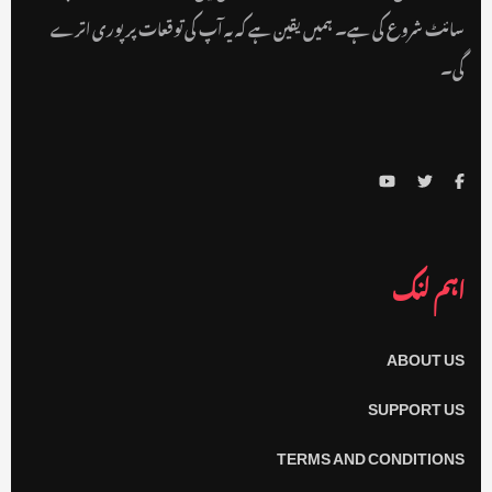
سائٹ شروع کی ہے۔ ہمیں یقین ہے کہ یہ آپ کی توقعات پر پوری اترے
گی۔
اہم لنک
ABOUT US
SUPPORT US
TERMS AND CONDITIONS