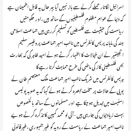
اسرائیل لگاتار حملے کرنے سے باز نہیں آیا بہر حال یہ قابل اطمینان ہے
کہ دنیا کے عوام مظلوم فلسطینیوں کے ساتھ ہیں ،اور حکومتیں
ریاست کی حیثیت سے فلسطین کو تسلیم کررہی ہیں جماعت اسلامی
ہند کی ماہانہ پریس کانفرنس میں نائب امیر جماعت پروفیسر سلیم
انجینئیر نے ان خیالات کا اظہار کرتے ہوئے امید ظاہر کی کہ بھارت
بھی فلسطینی کاز کی ماضی کی طرح حمایت کرتا رہے گا
ہریس کانفرنس میں شریک نائب امیر جماعت ملک معتصم خان نے
یوپی کے حالات پر سخت تبصرہ کرتے ہوئے کہا کہ یہ صوبہ پولیس
اسٹیٹ میں تبدیل ہوچکا ہے ـ اور مسلمانوں کے ساتھ بالخصوص
بہت زیادتیاں کی جارہی ہیں -آئی لو محمد کمپین کا تذکرہ کرتے ہویے
نائب امیر جماعت نے ریاست کے رویہ کو غیر جمہوری ،غیرقانونی