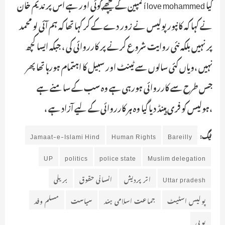
کیا í love mohammed کمپین کے پیچھے کوئی اور ہے اس پر ندیم خان
نے کہا کہ کانپور پولیس نے زور دے کے کر کہا تھا کہ ہم آئی لو محمد
پر نہیں بلکہ نئی روایت شروع کرنے پر کارروائی کی ، جبکہ ایسا کچھ
نہیں ،ویاں کئی سالوں سے ٹینٹ اور سبیل کا اہتمام ہورہا تھا پھر
جس طرح سے کارروائی ہورہی ہے وہ سب کے سامنے ہے
،ہولیس کو فری ہینڈ دیا گیا وہ ہر کارروائی کے لیے آزاد ہے ،
ٹیگ:
Bareilly
Human Rights
Jamaat-e-Islami Hind
UP
politics
police state
Muslim delegation
Uttar pradesh
اتر پردیش
انسانی حقوق
بریلی
پولیس اسٹیٹ
جماعت اسلامی ہند
سیاست
مسلم وفد
یوپی