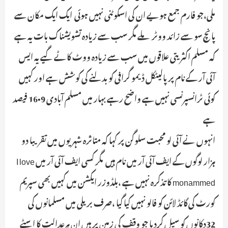
ملی،جو فارم جمع ہویے ان کی اسکوٹنی نہیں ہوئی ـ ایک ایک مکان سے
پانچ سو سے زائد ووٹر ملے مگر سب سے زیادہ تشویشناک بات یہ ہے
کہ مسلم اکثریتی علاقوں میں سب سے زیادہ ووٹ کاٹے گیے یہ ایس
آئی آر کے نام پر پالیٹکل ڈیمو گرافی کو بدلنے کی کوشش ہے اور کہیں
کوئی ٹرانسپرنسی نہیں ہے واضح رہے بہار میں مسلم آبادی 9•16 فیصد
ہے
انہوں نے آئی لو محبت سلوگن پر کہا کہ متاثرہ شہریوں میں تقریبا دو
ہزار لوگوں کے ایف آئی آر میں نام ہیں ـ مگر کسی ایف آئی آر میں I love
monammed کا تذکرہ نہیں ہے ،بلڈوزر ایکشن میں کہیں بھی سپریم
کورٹ کی گائڈ لائن کو فالو نہیں کیا گیا ،صرف بریلی میں مسلمانوں کی
32دکانوں کو سیل کردیا جو وقف کی زمین پر ہیں ان ہرعدالت کا اسٹے