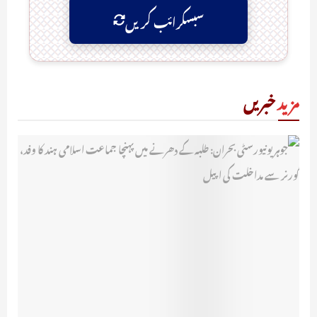
سبسکرائب کریں
مزید
خبریں