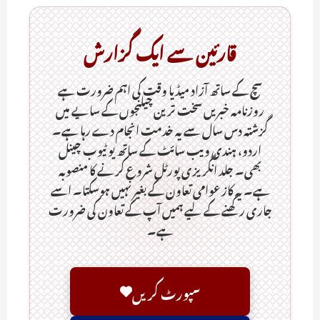
قارئین سے ایک گزارش
سچ کے ساتھ آزاد میڈیا وقت کی اہم ضرورت ہےـ
روزنامہ خبریں سخت ترین چیلنجوں کے سایے میں
گزشتہ دس سال سے یہ خدمت انجام دے رہا ہے۔
اردو، ہندی ویب سائٹ کے ساتھ یو ٹیوب چینل
بھی۔ جلد انگریزی پورٹل شروع کرنے کا منصوبہ
ہے۔ یہ کاز عوامی تعاون کے بغیر نہیں ہوسکتا۔ اسے
جاری رکھنے کے لیے ہمیں آپ کے تعاون کی ضرورت
ہے۔
سپورٹ کریں