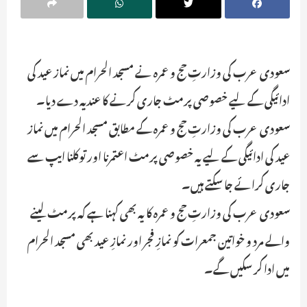
سعودی عرب کی وزارتِ حج و عمرہ نے مسجد الحرام میں نماز عید کی
ادائیگی کے لیے خصوصی پرمٹ جاری کرنے کا عندیہ دے دیا۔
سعودی عرب کی وزارتِ حج و عمرہ کے مطابق مسجد الحرام میں نماز
عید کی ادائیگی کے لیے یہ خصوصی پرمٹ اعتمرنا اور توکلنا ایپ سے
جاری کرائے جا سکتے ہیں۔
سعودی عرب کی وزارتِ حج و عمرہ کا یہ بھی کہنا ہے کہ پرمٹ لینے
والے مرد و خواتین جمعرات کو نمازِ فجر اور نمازِ عید بھی مسجد الحرام
میں ادا کر سکیں گے۔