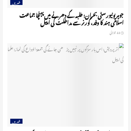
خبریں
جوہر یونیورسٹی بحران: طلبہ کے دھرنے میں پہنچا جماعت
اسلامی ہند کا وفد، گورنر سے مداخلت کی اپیل
22 جولائی
خبریں