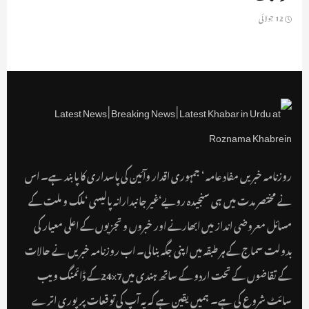
12 جولائی
روزنامہ خبریں مفاد عامہ ‘ جمہوری اقدار وآئین کی پاسداری کا پابند ہے۔ اس
نے مختصر مدت میں ہی سنجیدہ رویے‘غیر جانبدارانہ پالیسی ‘ملک و ملت کے
مسائل معروضی انداز میں ابھارنے اور خبروں و تجزیوں کے اعلی معیار کی
بدولت سماج کے ہر طبقہ میں اپنی جگہ بنالی۔ اب روزنامہ خبریں نے حالات
کے تقاضوں کے تحت اردو کے ساتھ ہندی میں24x7کے ڈائمنگ ویب
سائٹ شروع کی ہے۔ ہمیں یقین ہے کہ یہ آپ کی توقعات پر پوری اترے