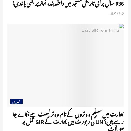
136 سال پرانی تاریخی مسجد میں داخلہ بند، نماز پر بھی پابندی!
13 جولائی
خبریں
بھارت میں مسلم ووٹروں کے نام ووٹر لسٹ سے نکالے جا
رہے ہیں؟ UN کی رپورٹ میں بھارت کے SIR عمل پر
سوالات