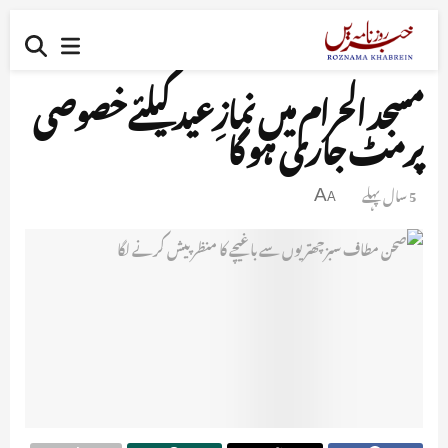
مسجد الحرام میں نمازِعید کیلئے خصوصی
پرمٹ جاری ہو گا
5 سال پہلے
A
A