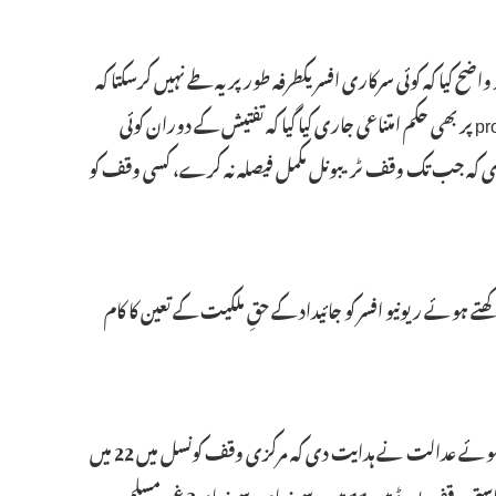
پر روک لگائی اور واضح کیا کہ کوئی سرکاری افسر یکطرفہ طور پر یہ طے نہیں کرسکتا کہ
کون وقف قائم کرنے کا اہل ہے۔ اسی طرح اس proviso پر بھی حکم امتناعی جاری کیا گیا کہ تفتیش کے دوران کوئی
ی کہ جب تک وقف ٹریبونل مکمل فیصلہ نہ کرے، کسی وقف کو
تے ہوئے ریونیو افسر کو جائیداد کے حقِ ملکیت کے تعین کا کام
مذہبی امور میں بیرونی مداخلت پر تشویش کو مدنظر رکھتے ہوئے عدالت نے ہدایت دی کہ مرکزی وقف کونسل میں 22 میں
سے زیادہ سے زیادہ 4 غیر مسلم اراکین ہوں گے، اور ریاستی وقف بورڈ میں 11 میں سے زیادہ سے زیادہ 3 غیر مسلم