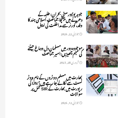
جوہر یونیورسٹی بحران: طلبہ کے
دھرنے میں پہنچا جماعت اسلامی ہند کا
وفد، گورنر سے مداخلت کی اپیل
جولائی 22, 2026
موجودہ دور میں مسلمان دل ودماغ جیتنے
کی مہم چھیڑیں:امیر جماعت
فروری 28, 2023
بھارت میں مسلم ووٹروں کے نام ووٹر
لسٹ سے نکالے جا رہے ہیں؟ UN کی
رپورٹ میں بھارت کے SIR عمل پر
سوالات
جولائی 12, 2026