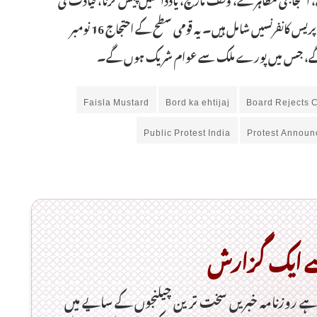
گرفتاریاں، گول میز اجلاس، بین المذاہب کانفرنسیں اور پریس کانفرنسیں شامل ہیں۔ یہ قومی سطح کے احتجاج 16 نومبر
Faisla Mustard
Bord ka ehtijaj
Board Rejects C
Public Protest India
Protest Annou
ے ایک گزارش
ہےـ روزنامہ خبریں سخت ترین چیلنجوں کے سایے میں