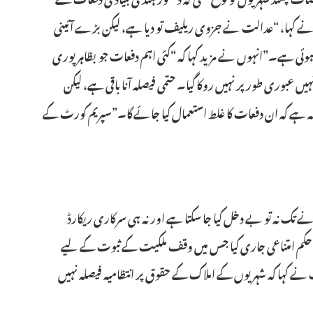
اس نے کہا، “عدالت نے جزوی ریلیف تو دیا ہے، لیکن بڑے آئینی
ئی ہے۔”انہوں نے مزید کہا کہ “کئی اہم دفعات جو بظاہر پوری
ں عبوری طور پر نہیں روکا گیا۔ حتمی فیصلہ آنا باقی ہے، لیکن
 ہے کہ ان دفعات کا غلط استعمال کیا جائے گا۔”سپریم کورٹ کے
ے تک نہ تو بے دخل کیا جا سکتا ہے اور نہ ہی سرکاری ریکارڈ
ر حکم امتناعی جاری کیا جس میں وقف ملکیت کے ثبوت کے لیے
نے کہا کہ شہریوں کے املاک کے حقوق پر انتظامیہ فیصلہ نہیں