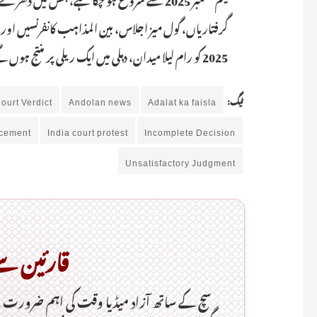
2025 کو رام لیلا میدان، دہلی میں ایک ریلی پر منتج ہوں گے، جس میں پورے ملک سے عوام شریک ہوں گے۔
ٹیگ:
Adalat ka faisla
Andolan news
ourt Verdict
ncement
India court protest
Incomplete Decision
Unsatisfactory Judgment
قارئین س
سچ کے ساتھ آزاد میڈیا وقت کی اہم ضرورت 