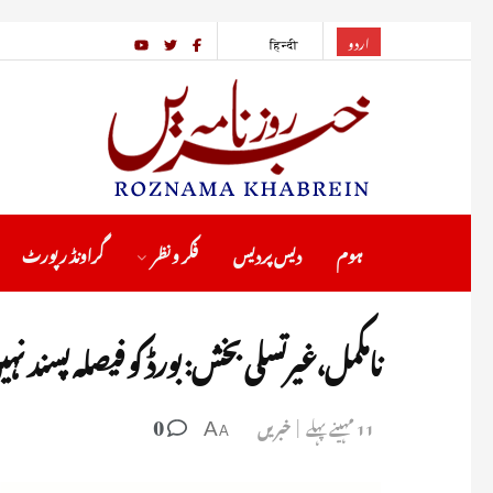
اردو
हिन्दी
ہوم
دیس پردیس
فکر ونظر
گراونڈ رپورٹ
نامکمل،غیرتسلی بخش: بورڈ کو فیصلہ پسند نہ
0
11 مہینے پہلے
خبریں
A
A