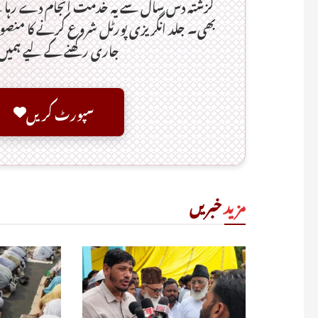
گزشتہ دس سال سے یہ خدمت انجام دے رہا 
بھی۔ جلد انگریزی پورٹل شروع کرنے کا منصوبہ
جاری رکھنے کے لیے ہمی
سپورٹ کریں
مزید
خبریں