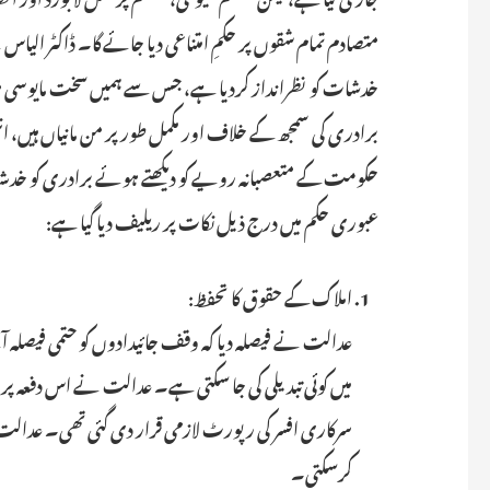
متصادم تمام شقوں پر حکمِ امتناعی دیا جائے گا۔ ڈاکٹر الی
خدشات کو نظرانداز کردیا ہے، جس سے ہمیں سخت مایوسی ہو
برادری کی سمجھ کے خلاف اور مکمل طور پر من مانیاں ہیں، انہی
حکومت کے متعصبانہ رویے کو دیکھتے ہوئے برادری کو خدشہ
عبوری حکم میں درج ذیل نکات پر ریلیف دیا گیا ہے:
املاک کے حقوق کا تحفظ:
عدالت نے فیصلہ دیا کہ وقف جائیدادوں کو حتمی فیصلہ آن
میں کوئی تبدیلی کی جا سکتی ہے۔ عدالت نے اس دفعہ پ
سرکاری افسر کی رپورٹ لازمی قرار دی گئی تھی۔ عدالت 
کرسکتی۔