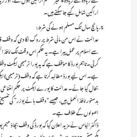
اراکین شامل کیے جا سکتے ہیں۔
پانچ سال تک مسلم ہونے کی شرط:
عدالت نے اس من مانی شرط پر روک لگا دی کہ وقف قائم 
سے اسلام پر عمل پیرا ہے۔ یہ حکم اس وقت تک نافذ 
کرتی۔تاہم بورڈ کا مؤقف ہے کہ یہ پورا ترمیمی ایکٹ وق
بحال کیا جائے۔ عدالت کا پورے ایکٹ پر حکم امتناعی 
بدستور نافذ العمل ہیں، جیسے “وقف بائے یوزر” کی تنسیخ ا
اصولوں کے خلاف ہے۔
ڈاکٹر الیاس نے مزید اعلان کیا کہ بورڈ کی وقف بچاؤ م
یکم ستمبر 2025 سے شروع ہو چکا ہے، جس میں