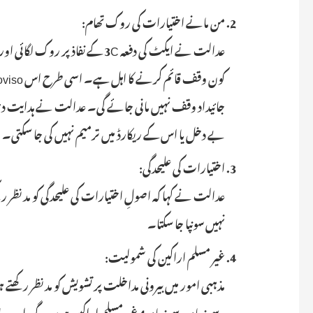
من مانے اختیارات کی روک تھام:
عدالت نے ایکٹ کی دفعہ 3C کے نفاذ 
جائیداد وقف نہیں مانی جائے گی۔ عدالت نے ہدایت د
بے دخل یا اس کے ریکارڈ میں ترمیم نہیں کی جا سکتی۔
اختیارات کی علیحدگی:
عدالت نے کہا کہ اصولِ اختیارات کی علیحدگی کو مدنظر رکھ
نہیں سونپا جا سکتا۔
غیر مسلم اراکین کی شمولیت: