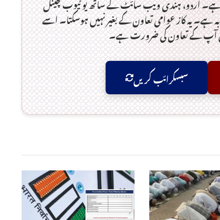
ہے۔ اردو، ہندی ویب سائٹ کے ساتھ یو ٹیوب چینل
 ہے۔ یہ کاز عوامی تعاون کے بغیر نہیں ہوسکتا۔ اسے
ں آپ کے تعاون کی ضرورت ہے۔
سبسکرائب کریں