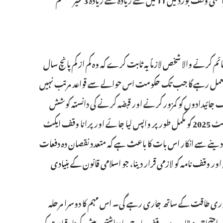
کرنے والا شخص لازماً یہ ثابت کرے کہ وہ کم از کم پانچ سال
العمل رہے گا جب تک حکومت اس حوالے سے قواعد مرتب نہیں
ف جائیدادوں کو کمزور کرنے اور قبضہ کرنے کی دانستہ کوشش
ہے۔ اس لیے بورڈ مطالبہ کرتا ہے کہ وقف (ترمیمی) ایکٹ 2025 کو مکمل طور پر واپس لیا جائے اور پرانا وقف ایکٹ
دینے سے انکار اس بات کا باعث ہے کہ متعدد نقصان دہ دفعات
ور وقف نامہ کو لازمی قرار دینا، جو اسلامی قانون کے بنیادی
ہم پوری طاقت کے ساتھ جاری رہے گی۔ اس مہم کا دوسرا مرحلہ
 دھرنے، احتجاجی مظاہرے، وقف مارچ، یادداشتیں پیش کرنا، قیادت کی