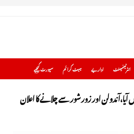
انٹرٹینمینٹ
اداریے
ہیٹ کرا ئم
سپورٹ کیجیے
یں آیا،آ ندولن اور زور شور سے چلانے کا اعلان