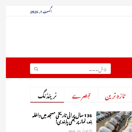
اگست 7, 2026
تازہ ترین
تبصرے
ٹرینڈنگ
136 سال پرانی تاریخی مسجد میں داخلہ
بند، نماز پر بھی پابندی!
جولائی 13, 2026