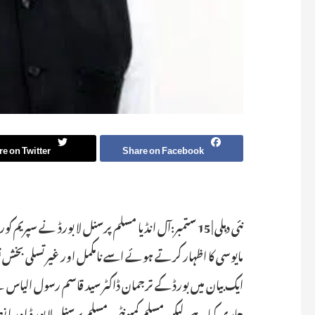
e on Twitter
Share on Facebook
مایوسی کا اظہار کرتے ہوئے اسے نامکمل اور غیر تسلی بخش 
ایک بیان میں بورڈ کے ترجمان ڈاکٹر سید قاسم رسول الیاس نے
جاری کیا ہے، لیکن مسلم کمیونٹی، مسلم پرسنل لا بورڈ اور ان