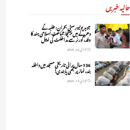
حالیہ خبریں
جوہر یونیورسٹی بحران: طلبہ کے
دھرنے میں پہنچا جماعت اسلامی ہند کا
وفد، گورنر سے مداخلت کی اپیل
جولائی 22, 2026
136 سال پرانی تاریخی مسجد میں داخلہ
بند، نماز پر بھی پابندی!
جولائی 13, 2026