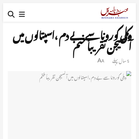
دہلی کورونا سے بے دم ،اسپتالوں میں
آکسیجن تقریباً ختم
5 سال پہلے
A
A