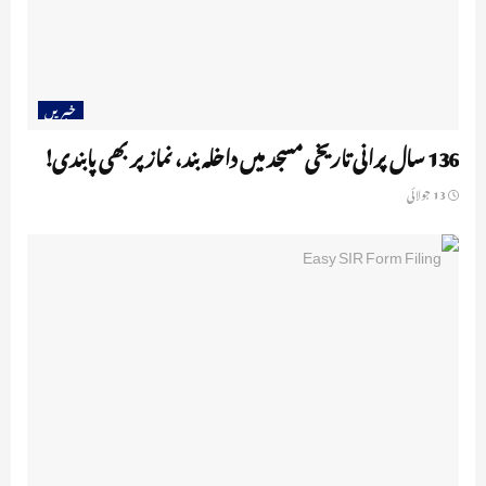
خبریں
136 سال پرانی تاریخی مسجد میں داخلہ بند، نماز پر بھی پابندی!
13 جولائی