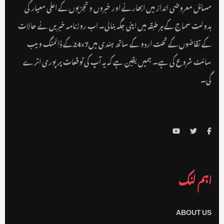
مسائل معروضی انداز میں ابھارنے اور خبروں و تجزیوں کے اعلی معیار کی
بدولت سماج کے ہر طبقہ میں اپنی جگہ بنالی۔ اب روزنامہ خبریں نے حالات
کے تقاضوں کے تحت اردو کے ساتھ ہندی میں24x7کے ڈائمنگ ویب
سائٹ شروع کی ہے۔ ہمیں یقین ہے کہ یہ آپ کی توقعات پر پوری اترے
گی۔
اہم لنک
ABOUT US