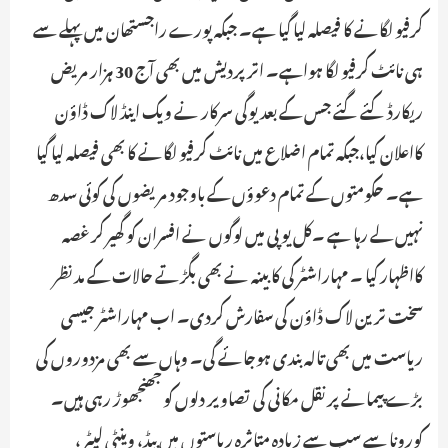
کرفیو لگانے کا فیصلہ لیا گیا ہے۔ جبکہ پورے راجستھان میں پہلے سے
ہی نائٹ کرفیو لگا ہواہے۔ اترپردیش میں بھی آج 30 ہزار مریض
ریکارڈ کئے گئے جس کے بعد یوگی سرکار نے ویک اینڈ لاک ڈاؤن
کااعلان کیا،جبکہ تمام اضلاع میں نائٹ کرفیو لگانے کا بھی فیصلہ لیا گیا
ہے۔ حکومتوں کے تمام دعوؤں کے باوجود مریضوں کی کوئی سدھ
نہیں لے رہا ہے ۔کل یوپی میں لوگوں نے افسران کو گھیر کر غصہ
کااظہار کیا ۔ مہاراشٹر کی کابینہ نے بھی بگڑتے حالات کے مدنظر
سخت ترین لاک ڈاؤن کی سفارش کردی۔ اب مہاراشٹر جیسی
ریاست میں بھی تالہ بندی ہوجائے گی۔ وہاں سے بھی مزدوروں کی
بڑے پیمانے پر نقل مکانی کی تصاویر دلوں کو جھنجھوڑ رہی ہیں۔
کورونا سے سب سے زیادہ متاثرہ ریاستوں میں بیڈ، وینٹی لیٹر ،