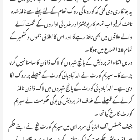
یہ جانکاری دی گئی کہ کورونا کی روک تھام کےلئے پہلے سے نافذ شدہ
نائٹ کرفیو اب تمام کارپویشنز اور بلدیاتی اداروں کے تحت آنے
والے علاقوں میں بھی نافذ رہے گا اور اس کا اطلاق جموں و کشمیر کے
تمام 20 اضلاع میں ہوگا ۔
دریں اثناء اترپردیش کے پانچ شہروں کو لاک ڈاؤن کا سامنا نہیں کرنا
پڑے گا۔ سپریم کورٹ نے الہ آباد ہائی کورٹ کے فیصلے پر روک لگا
دی ہے۔ الہ آباد ہائی کورٹ کے پانچ شہروں میں لاک ڈاؤن نافذ
کرنے کے فیصلے کے خلاف اتر پردیش کی یوگی حکومت نے سپریم
کورٹ کا رخ کیا تھا ۔
چیف جسٹس آف انڈیا کی سربراہی میں سپریم کورٹ بنچ نے اپنے حکم
میں اترپردیش حکومت کو ایک ہفتہ کے اندر مہاماری پر قابو پانے