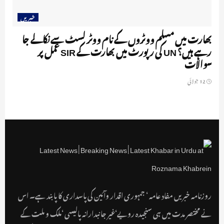
خبریں
بھارت میں مسلم ووٹروں کے نام ووٹر لسٹ سے نکالے جا
رہے ہیں؟ UN کی رپورٹ میں بھارت کے SIR عمل پر
سوالات
12 جولائی
روزنامہ خبریں مفاد عامہ ‘ جمہوری اقدار وآئین کی پاسداری کا پابند ہے۔ اس
نے مختصر مدت میں ہی سنجیدہ رویے‘غیر جانبدارانہ پالیسی ‘ملک و ملت کے