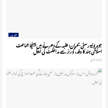
خبریں
جوہر یونیورسٹی بحران: طلبہ کے دھرنے میں پہنچا جماعت
اسلامی ہند کا وفد، گورنر سے مداخلت کی اپیل
22 جولائی