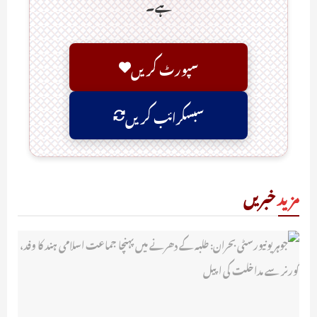
ہے۔
سپورٹ کریں
سبسکرائب کریں
مزید
خبریں