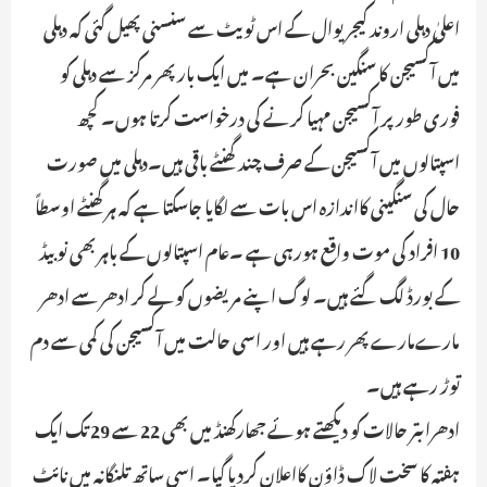
اعلیٰ دہلی اروند کیجریوال کے اس ٹویٹ سے سنسنی پھیل گئی کہ دہلی
میں آکسیجن کا سنگین بحران ہے۔ میں ایک بار پھر مرکز سے دہلی کو
فوری طور پر آکسیجن مہیا کرنے کی درخواست کرتا ہوں۔ کچھ
اسپتالوں میں آکسیجن کے صرف چند گھنٹے باقی ہیں۔دہلی میں صورت
حال کی سنگینی کااندازہ اس بات سے لگایا جاسکتا ہے کہ ہر گھنٹے اوسطاً
10 افراد کی موت واقع ہورہی ہے ۔عام اسپتالوں کے باہر بھی نو بیڈ
کے بورڈ لگ گئے ہیں۔ لوگ اپنے مریضوں کو لے کر ادھر سے ادھر
مارےمارے پھر رہے ہیں اور اسی حالت میں آکسیجن کی کمی سے دم
توڑ رہے ہیں۔
ادھرابتر حالات کو دیکھتے ہوئے جھارکھنڈ میں بھی 22 سے 29 تک ایک
ہفتہ کا سخت لاک ڈاؤن کااعلان کردیا گیا۔ اسی ساتھ تلنگانہ میں نائٹ