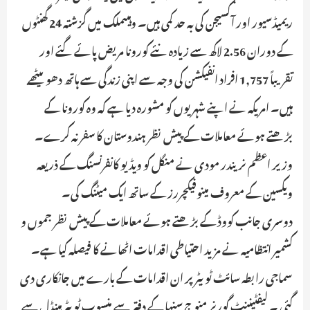
ریمیڈسیور اور آکسیجن کی بہ حد کمی ہیں۔ وہیںملک میں گزشتہ 24 گھنٹوں
کے دوران 2.56 لاکھ سے زیادہ نئے کورونا مریض پائے گئے اور
تقریباً 1,757 افراد انفیکشن کی وجہ سے اپنی زندگی سے ہاتھ دھو بیٹھے
ہیں۔ امریکہ نے اپنے شہریوں کو مشورہ دیا ہے کہ وہ کورونا کے
بڑھتے ہوئے معاملات کے پیش نظر ہندوستان کا سفر نہ کرے۔
وزیر اعظم نریندر مودی نے منگل کو ویڈیو کانفرنسنگ کے ذریعہ
ویکسین کے معروف مینوفیکچررز کے ساتھ ایک میٹنگ کی۔
دوسری جانب کووڈ کے بڑھتے ہوئے معاملات کے پیش نظر جموں و
کشمیر انتظامیہ نے مزید احتیاطی اقدامات اٹھانے کا فیصلہ کیا ہے۔
سماجی رابطہ سائٹ ٹویٹر پر ان اقدامات کے بارے میں جانکاری دی
گئی ۔ لیفٹیننٹ گورنر منوج سنہا کے دفتر سے منسوب ٹویٹر ہینڈل سے