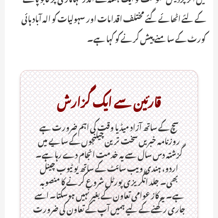
کے لئے اٹھائے گئے مختلف اقدامات اور سہولیات کو الہ آباد ہائی
کورٹ کے سامنے پیش کرنے کو کہا ہے۔
قارئین سے ایک گزارش
سچ کے ساتھ آزاد میڈیا وقت کی اہم ضرورت ہےـ
روزنامہ خبریں سخت ترین چیلنجوں کے سایے میں
گزشتہ دس سال سے یہ خدمت انجام دے رہا ہے۔
اردو، ہندی ویب سائٹ کے ساتھ یو ٹیوب چینل
بھی۔ جلد انگریزی پورٹل شروع کرنے کا منصوبہ
ہے۔ یہ کاز عوامی تعاون کے بغیر نہیں ہوسکتا۔ اسے
جاری رکھنے کے لیے ہمیں آپ کے تعاون کی ضرورت