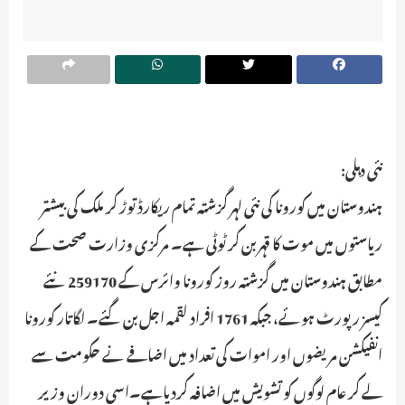
نئی دہلی:
ہندوستان میں کورونا کی نئی لہر گزشتہ تمام ریکارڈ توڑ کر ملک کی بیشتر
ریاستوں میں موت کا قہر بن کر ٹوٹی ہے۔ مرکزی وزارت صحت کے
مطابق ہندوستان میں گزشتہ روز کورونا وائرس کے 259170 نئے
کیسز رپورٹ ہوئے، جبکہ 1761 افراد لقمہ اجل بن گئے۔ لگاتار کورونا
انفیکشن مریضوں اور اموات کی تعداد میں اضافے نے حکومت سے
لے کر عام لوگوں کو تشویش میں اضافہ کردیاہے۔اسی دوران وزیر