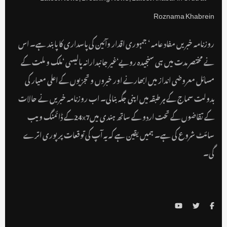
روزنامہ خبریں مفاد عامہ ‘ جمہوری اقدار وآئین کی پاسداری کا پابند ہے۔ اس
نے مختصر مدت میں ہی سنجیدہ رویے‘غیر جانبدارانہ پالیسی ‘ملک و ملت کے
مسائل معروضی انداز میں ابھارنے اور خبروں و تجزیوں کے اعلی معیار کی
بدولت سماج کے ہر طبقہ میں اپنی جگہ بنالی۔ اب روزنامہ خبریں نے حالات
کے تقاضوں کے تحت اردو کے ساتھ ہندی میں24x7کے ڈائمنگ ویب
سائٹ شروع کی ہے۔ ہمیں یقین ہے کہ یہ آپ کی توقعات پر پوری اترے
گی۔