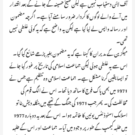
آف لائن دستیاب نہیں ہے لیکن شیخ حسینہ کے جانے کے بعد اقتدار
میں آنے والے لوگوں کا کردار ضرور سامنے آیا ہے۔ اگرچہ مضمون
اور رسالہ واپس لے لیا گیا ہے لیکن یہ واضح ہے کہ یہ کوئی غلطی نہیں
تھی۔
میگزین کے مدیران کا کہنا ہے کہ یہ مضمون بغیر پڑھے شائع کیا گیا۔
اس سے یہ غلطی ہوئی لیکن جماعت اسلامی کی تاریخ پر غور کیا جائے
تو ایسا یقین کرنا مشکل ہے۔ جماعت اسلامی وہ تنظیم ہے جس نے
1971 میں بھی پاک فوج کا ساتھ دیا تھا۔ اس نے الگ قوم کی
مخالفت کی۔ پھر جب 1971 کی جنگ کے نتیجے میں بنگلہ دیش بنا تو
اسلامک اسٹوڈنٹس یونین کا خاتمہ ہوا۔ اس کے بعد یہ دوبارہ 1977
میں طلبہ کیمپ کے طور پر وجود میں آیا۔ جماعت اور اس کے طلبہ