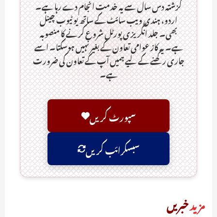
گزشتہ دس سال سے یہ خدمت انجام دے رہا ہے۔
اردو، ہندی ویب سائٹ کے ساتھ یو ٹیوب چینل
بھی۔ جلد انگریزی پورٹل شروع کرنے کا منصوبہ
ہے۔ یہ کاز عوامی تعاون کے بغیر نہیں ہوسکتا۔ اسے
جاری رکھنے کے لیے ہمیں آپ کے تعاون کی ضرورت
ہے۔
سپورٹ کریں
سبسکرائب کریں
مزید
خبریں