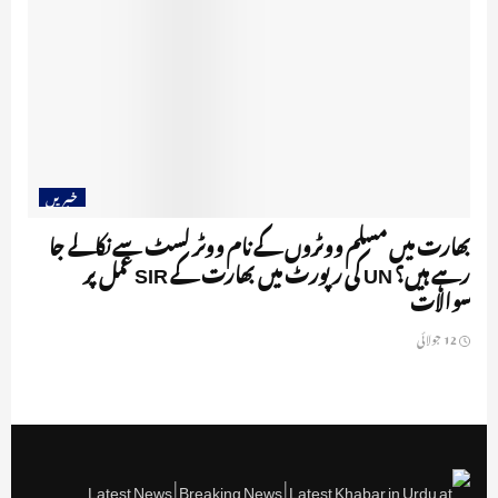
خبریں
بھارت میں مسلم ووٹروں کے نام ووٹر لسٹ سے نکالے جا
رہے ہیں؟ UN کی رپورٹ میں بھارت کے SIR عمل پر
سوالات
12 جولائی