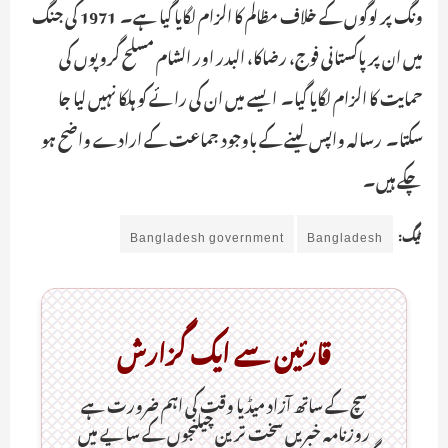
ونگ پر لوگوں کے خلاف مظالم کا الزام لگایا گیا ہے۔ 1971 کی جنگ
میں ان پر پاکستانی فوج، رضاکا، البدر اور الشام مسلح گروپوں کی
حمایت کا الزام لگایا گیا۔ ایسے میں ان کی رائے کو ہلکا نہیں لیا جا
سکتا۔ رسالہ واپس لینے کے باوجود جماعت کے ارادے واضح ہو
چکے ہیں۔
ٹیگ:
Bangladesh
Bangladesh government
قارئین سے ایک گزارش
سچ کے ساتھ آزاد میڈیا وقت کی اہم ضرورت ہےـ
روزنامہ خبریں سخت ترین چیلنجوں کے سایے میں