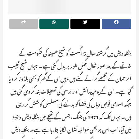
بنگلہ دیش میں گزشتہ سال 5 اگست کو شیخ حسینہ کی حکومت کے
خاتمے کے بعد صورتحال مکمل طور پر بدل گئی ہے۔ جہاں شیخ مجیب
الرحمان کے مجسمے گرائے گئے ہیں وہیں ان کے گھر کو بھی بلڈوز کر دیا
گیا ہے۔ ان کے یوم پیدائش اور برسی کی تعطیلات بند کر دی گئی ہیں
جبکہ اسلامی قوتیں وہاں کی فضا کو بدلنے کی مسلسل کوشش کر رہی
ہیں۔ یہاں تک کہ 1971 کی جنگ، جس کے نتیجے میں بنگلہ دیش وجود
میں آیا، اب اس پر بھی سوالیہ نشان لگایا جارہا ہے ہے۔ بنگلہ دیش