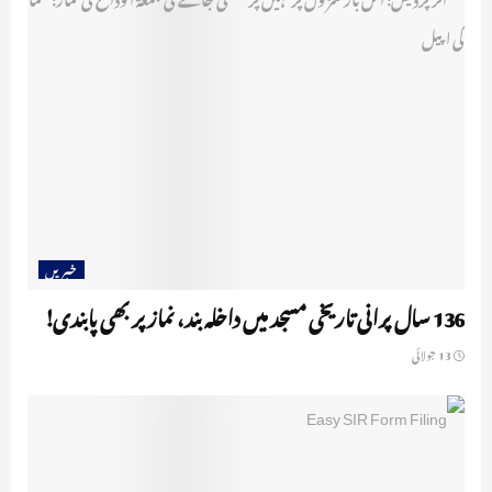
خبریں
136 سال پرانی تاریخی مسجد میں داخلہ بند، نماز پر بھی پابندی!
13 جولائی