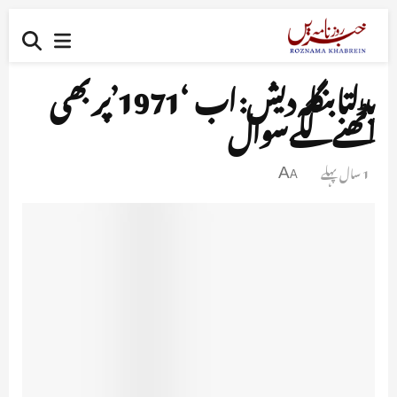
بدلتا بنگلہ دیش: اب ‘1971’پر بھی
اٹھنے لگے سوال
1 سال پہلے
A
A