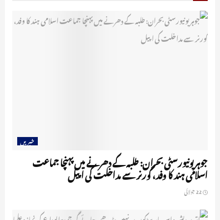
خبریں
جوہر یونیورسٹی بحران: طلبہ کے دھرنے میں پہنچا جماعت
اسلامی ہند کا وفد، گورنر سے مداخلت کی اپیل
22 جولائی