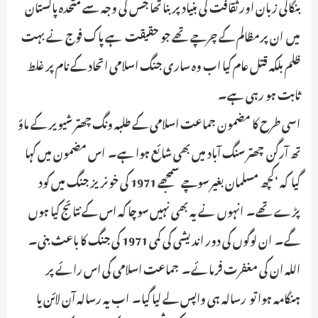
بنگالی زبان اور ثقافت کی بنیاد پر بنا تھا جس کی وجہ سے متحدہ پاکستان
میں ان پرمظالم کے چرچے تھے جو حقیقت ہے پاک فوج نے بہت
ظلم بلکہ قتل عام کیا اب وہ ساری جنگ اسلامی اتحاد کے نام پر غلط
ثابت ہو رہی ہے۔
اسی طرح کا مضمون جماعت اسلامی کے طلبہ ونگ چھتر شیویر کے ماؤ
تھ آرگن چھتر سنگ آباد میں بھی شائع ہوا ہے۔ اس مضمون میں کہا
گیا کہ ‘کچھ مسلمان بغیر سوچے سمجھے 1971 کی خونریز جنگ میں کود
پڑے تھے۔ انہوں نے یہ بھی نہیں سوچا کہ اس کے نتائج کیا ہوں
گے۔ ان لوگوں کی دور اندیشی کی کمی 1971 کی جنگ کا باعث بنی۔
اللہ ان کی مغفرت فرمائے۔ جماعت اسلامی کی اس رائے پر
ہنگامہ ہوا تو رسالہ ہی واپس لے لیا گیا۔ اب یہ رسالہ آن لائن یا