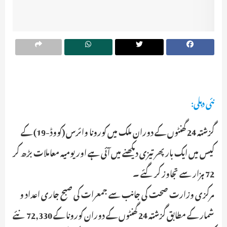
نئی دہلی:
گزشتہ 24 گھنٹوں کے دوران ملک میں کورونا وائرس (کووڈ-19) کے
کیس میں ایک بار پھر تیزی دیکھنے میں آئی ہے اور یومیہ معاملات بڑھ کر
72 ہزار سے تجاوز کر گئے ۔
مرکزی وزارت صحت کی جانب سے جمعرات کی صبح جاری اعداد و
شمار کے مطابق گزشتہ 24 گھنٹوں کے دوران کورونا کے 72,330 نئے