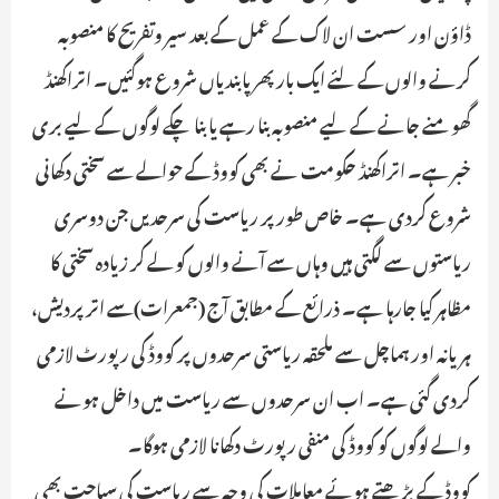
ڈاؤن اور سست ان لاک کے عمل کے بعد سیر وتفریح کا منصوبہ
کرنے والوں کے لئے ایک بار پھر پابندیاں شروع ہوگئیں۔ اتراکھنڈ
گھومنے جانے کے لیے منصوبہ بنا رہے یا بنا چکے لوگوں کے لیے بری
خبر ہے۔ اتراکھنڈ حکومت نے بھی کووڈ کے حوالے سے سختی دکھانی
شروع کردی ہے۔ خاص طور پر ریاست کی سرحدیں جن دوسری
ریاستوں سے لگتی ہیں وہاں سے آنے والوں کو لے کر زیادہ سختی کا
مظاہر کیا جارہا ہے۔ ذرائع کے مطابق آج (جمعرات)سے اتر پردیش،
ہریانہ اور ہماچل سے ملحقہ ریاستی سرحدوں پر کووڈ کی رپورٹ لازمی
کردی گئی ہے۔ اب ان سرحدوں سے ریاست میں داخل ہونے
والے لوگوں کو کووڈ کی منفی رپورٹ دکھانا لازمی ہوگا۔
کووڈ کے بڑھتے ہوئے معاملات کی وجہ سے ریاست کی سیاحت بھی