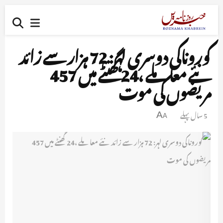
کوروناکی دوسری لہر: 72 ہزار سے زائد
نئے معاملے ،24 گھنٹے میں 457
مریضوں کی موت
5 سال پہلے
A
A