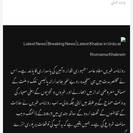
12 جولائی
روزنامہ خبریں مفاد عامہ ‘ جمہوری اقدار وآئین کی پاسداری کا پابند ہے۔ اس
نے مختصر مدت میں ہی سنجیدہ رویے‘غیر جانبدارانہ پالیسی ‘ملک و ملت کے
مسائل معروضی انداز میں ابھارنے اور خبروں و تجزیوں کے اعلی معیار کی
بدولت سماج کے ہر طبقہ میں اپنی جگہ بنالی۔ اب روزنامہ خبریں نے حالات
کے تقاضوں کے تحت اردو کے ساتھ ہندی میں24x7کے ڈائمنگ ویب
سائٹ شروع کی ہے۔ ہمیں یقین ہے کہ یہ آپ کی توقعات پر پوری اترے