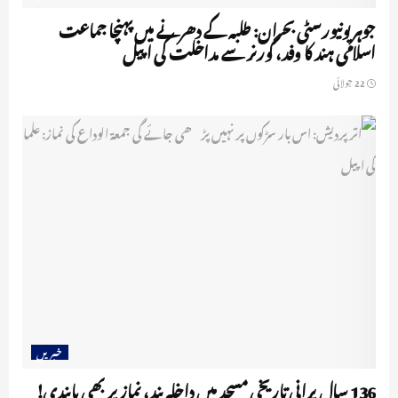
جوہر یونیورسٹی بحران: طلبہ کے دھرنے میں پہنچا جماعت
اسلامی ہند کا وفد، گورنر سے مداخلت کی اپیل
22 جولائی
خبریں
136 سال پرانی تاریخی مسجد میں داخلہ بند، نماز پر بھی پابندی!