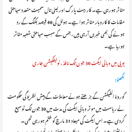
متاثر ہورہی ہے۔ کاربیٹ پارک اور نینی تال سمیت متعدد سیاحتی
مقامات کا کاروبار متاثر ہوا ہے۔ ہوٹل کی 40 فیصد بکنگ کے رد
ہونے کی بھی خبریں آرہی ہیں ، جس کے سبب سیاحتی شعبہ متاثر
ہورہا ہے۔
یوپی میں وبائی ایکٹ 30 جون تک نافذ ، نوٹیفکیشن جاری
لکھنؤ:
کورونا انفیکشن کے بڑھتے ہوئے معاملات کے پیش نظر یوگی حکومت
نے ریاست میں موثر وبائی ایکٹ کی مدت میں 30 جون تک توسیع
کردی ہے۔ اس ایکٹ کی میعاد 31 مارچ کو ختم ہورہی تھی۔
ایڈیشنل چیف سکریٹری میڈیکل اینڈ ہیلتھ ڈپارٹمنٹ امت موہن