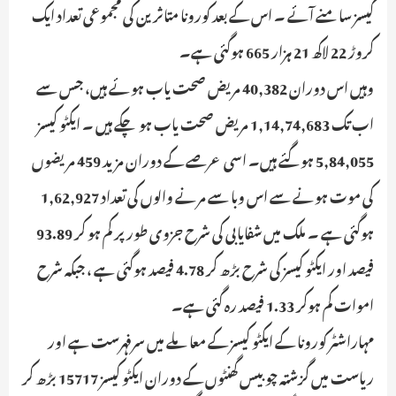
کیسز سامنے آئے ۔ اس کے بعد کورونا متاثرین کی مجموعی تعداد ایک
کروڑ 22 لاکھ 21 ہزار 665 ہوگئی ہے۔
وہیں اس دوران 40,382 مریض صحت یاب ہوئے ہیں، جس سے
اب تک 1,14,74,683 مریض صحت یاب ہو چکے ہیں ۔ ایکٹو کیسز
5,84,055 ہوگئے ہیں۔ اسی عرصے کے دوران مزید 459 مریضوں
کی موت ہونے سے اس وبا سے مرنے والوں کی تعداد 1,62,927
ہوگئی ہے ۔ ملک میں شفایابی کی شرح جزوی طور پر کم ہو کر 93.89
فیصد اور ایکٹو کیسز کی شرح بڑھ کر 4.78 فیصد ہوگئی ہے ، جبکہ شرح
اموات کم ہوکر 1.33 فیصد رہ گئی ہے۔
مہاراشٹر کورونا کے ایکٹو کیسز کے معاملے میں سرفہرست ہے اور
ریاست میں گزشتہ چوبیس گھنٹوں کے دوران ایکٹو کیسز 15717 بڑھ کر