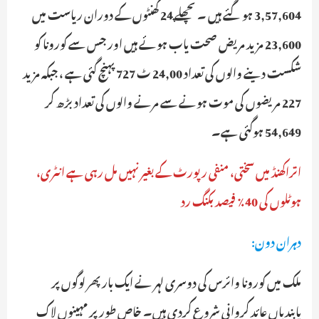
3,57,604 ہو گئے ہیں ۔ پچھلے 24 گھنٹوں کے دوران ریاست میں
23,600 مزید مریض صحت یاب ہوئے ہیں اور جس سے کورونا کو
شکست دینے والوں کی تعداد 24,00 ٹ 727 پہنچ گئی ہے ، جبکہ مزید
227 مریضوں کی موت ہونے سے مرنے والوں کی تعداد بڑھ کر
54,649 ہوگئی ہے۔
اتراکھنڈ میں سختی، منفی رپورٹ کے بغیر نہیں مل رہی ہے انٹری،
ہوٹلوں کی 40٪ فیصد بکنگ رد
دہران دون:
ملک میں کورونا وائرس کی دوسری لہر نے ایک بار پھر لوگوں پر
پابندیاں عائد کروانی شروع کردی ہیں۔ خاص طور پر مہینوں لاک