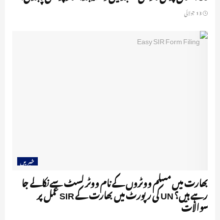
13 جولائی
خبریں
بھارت میں مسلم ووٹروں کے نام ووٹر لسٹ سے نکالے جا
رہے ہیں؟ UN کی رپورٹ میں بھارت کے SIR عمل پر
سوالات