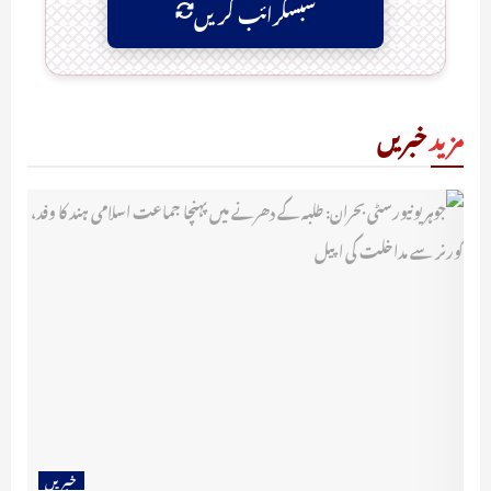
سبسکرائب کریں
مزید
خبریں
خبریں