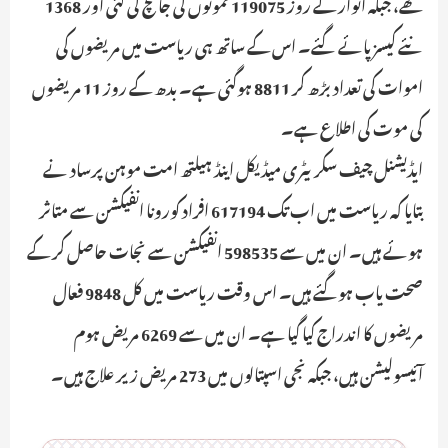
تھے، جبکہ اتوار کے روز 119075 نمونوں کی جانچ کی گئی اور 1368
نئے کیسز پائے گئے۔ اس کے ساتھ ہی ریاست میں مریضوں کی
اموات کی تعداد بڑھ کر 8811 ہوگئی ہے۔ بدھ کے روز 11 مریضوں
کی موت کی اطلاع ہے۔
ایڈیشنل چیف سکریٹری میڈیکل اینڈ ہیلتھ امت موہن پرساد نے
بتایا کہ ریاست میں اب تک 617194 افراد کورونا انفیکشن سے متاثر
ہوئے ہیں۔ ان میں سے 598535 انفیکشن سے نجات حاصل کر کے
صحت یاب ہوگئے ہیں۔ اس وقت ریاست میں کل 9848 فعال
مریضوں کا اندراج کیا گیا ہے۔ ان میں سے 6269 مریض ہوم
آئیسولیشن ہیں، جبکہ نجی اسپتالوں میں 273 مریض زیر علاج ہیں۔