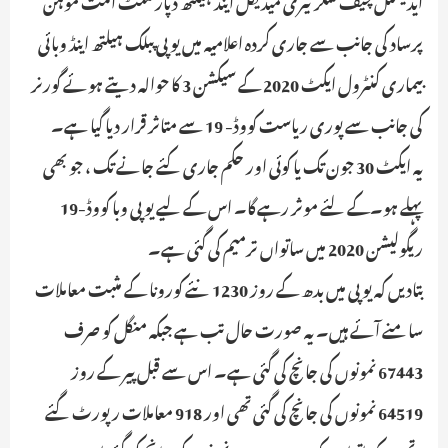
پرساد کی جانب سے جاری کردہ اعلامیہ میں یوپی پبلک ہیلتھ اینڈ وبائی
بیماری کنٹرول ایکٹ 2020 کے سیکشن 3 کا حوالہ دیتے ہوئے گورنر
کی جانب سے پوری ریاست کووڈ- 19 سے متاثر قرار دیا گیا ہے۔
یہ ایکٹ 30 جون تک یا کوئی اور حکم جاری کئے جانے تک ، جو بھی
پہلے ہو۔کے لئے موثر رہے گا۔ اس کے لیے یوپی وبا کووڈ-19
ریگولیشن 2020 میں ساتواں ترمیم کی گئی ہے۔
بتادیں کہ یوپی میں بدھ کے روز 1230 نئے کورونا کے مثبت معاملات
سامنے آئے ہیں۔ یہ صورت حال تب ہے جبکہ منگل کو صرف
67443 نمونوں کی جانچ کی گئی ہے۔ اس سے قبل پیر کے روز
64519 نمونوں کی جانچ کی گئی تھی اور 918 معاملات رپورٹ گئے