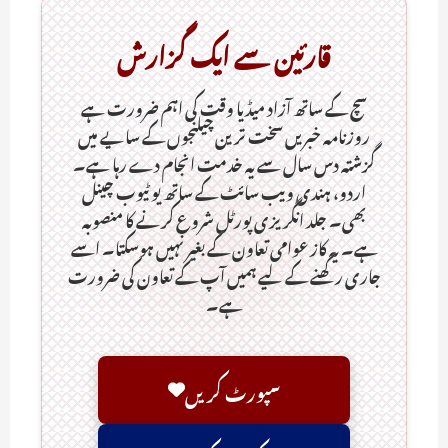
قارئین سے ایک گزارش
سچ کے ساتھ آزاد میڈیا وقت کی اہم ضرورت ہےـ
روزنامہ خبریں سخت ترین چیلنجوں کے سایے میں
گزشتہ دس سال سے یہ خدمت انجام دے رہا ہے۔
اردو، ہندی ویب سائٹ کے ساتھ یو ٹیوب چینل
بھی۔ جلد انگریزی پورٹل شروع کرنے کا منصوبہ
ہے۔ یہ کاز عوامی تعاون کے بغیر نہیں ہوسکتا۔ اسے
جاری رکھنے کے لیے ہمیں آپ کے تعاون کی ضرورت
ہے۔
سپورٹ کریں