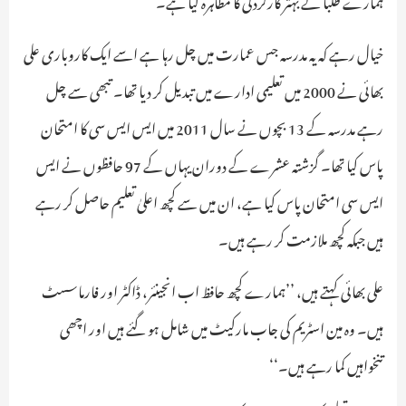
ہمارے طلبا نے بہتر کارکردگی کا مظاہرہ کیا ہے۔‘‘
خیال رہے کہ یہ مدرسہ جس عمارت میں چل رہا ہے اسے ایک کاروباری علی
بھائی نے 2000 میں تعلیمی ادارے میں تبدیل کر دیا تھا۔ تبھی سے چل
رہے مدرسہ کے 13 بچوں نے سال 2011 میں ایس ایس سی کا امتحان
پاس کیا تھا۔ گزشتہ عشرے کے دوران یہاں کے 97 حافظوں نے ایس
ایس سی امتحان پاس کیا ہے، ان میں سے کچھ اعلیٰ تعلیم حاصل کر رہے
ہیں جبکہ کچھ ملازمت کر رہے ہیں۔
علی بھائی کہتے ہیں، ’’ہمارے کچھ حافظ اب انجینئر، ڈاکٹر اور فارماسسٹ
ہیں۔ وہ مین اسٹریم کی جاب مارکیٹ میں شامل ہو گئے ہیں اور اچھی
تنخواہیں کما رہے ہیں۔‘‘