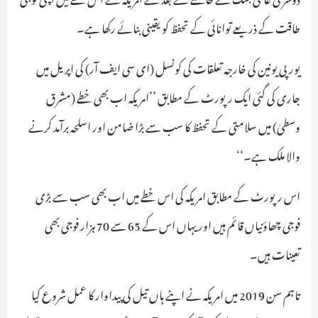
طاقت کے ذریعے توانائی کے تحفظ کو یقینی بنائے رکھا ہے۔
یورپی یونین کی خارجہ تعلقات کی کونسل (ای سی ایف آر) کی اپریل میں
جاری کی گئی ایک رپورٹ کے مطابق ’’امریکہ اب بھی خطے (مشرق
وسطیٰ) میں سلامتی کے تحفظ کا سب سے بڑا ضامن اور اسلحہ برآمد کرنے
والا ملک ہے۔‘‘
اس رپورٹ کے مطابق امریکہ کی اس خطے میں اب بھی سب سے بڑی
فوجی چھاؤنیاں قائم ہیں اور یہاں اس کے 65 سے 70 ہزار فوجی بھی
تعینات ہیں۔
تاہم سن 2019 میں امریکہ نے اپنے ہاں تیل کی پیداوار کا عمل شروع کیا