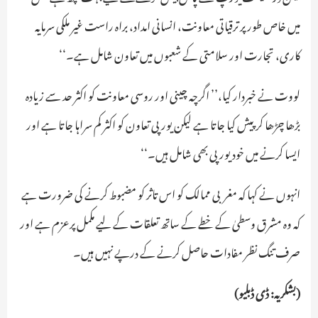
میں خاص طور پر ترقیاتی معاونت، انسانی امداد، براہ راست غیر ملکی سرمایہ
کاری، تجارت اور سلامتی کے شعبوں میں تعاون شامل ہے۔‘‘
لووت نے خبردار کیا،’’ اگرچہ چینی اور روسی معاونت کو اکثر حد سے زیادہ
بڑھا چڑھا کر پیش کیا جاتا ہے لیکن یورپی تعاون کو اکثر کم سراہا جاتا ہے اور
ایسا کرنے میں خود یورپی بھی شامل ہیں۔‘‘
انہوں نے کہا کہ مغربی ممالک کو اس تاثر کو مضبوط کرنے کی ضرورت ہے
کہ وہ مشرق وسطیٰ کے خطے کے ساتھ تعلقات کے لیے مکمل پرعزم ہے اور
صرف تنگ نظر مفادات حاصل کرنے کے درپے نہیں ہیں۔
(بشکریہ: ڈی ڈبلیو)