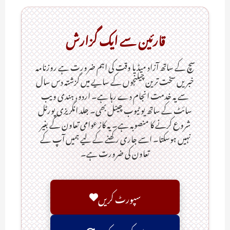
قارئین سے ایک گزارش
سچ کے ساتھ آزاد میڈیا وقت کی اہم ضرورت ہےـ روزنامہ
خبریں سخت ترین چیلنجوں کے سایے میں گزشتہ دس سال
سے یہ خدمت انجام دے رہا ہے۔ اردو، ہندی ویب
سائٹ کے ساتھ یو ٹیوب چینل بھی۔ جلد انگریزی پورٹل
شروع کرنے کا منصوبہ ہے۔ یہ کاز عوامی تعاون کے بغیر
نہیں ہوسکتا۔ اسے جاری رکھنے کے لیے ہمیں آپ کے
تعاون کی ضرورت ہے۔
سپورٹ کریں