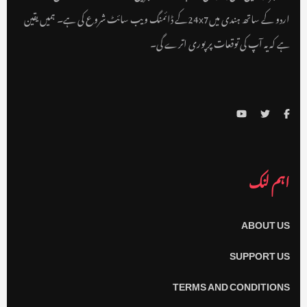
اردو کے ساتھ ہندی میں24x7کے ڈائمنگ ویب سائٹ شروع کی ہے۔ ہمیں یقین
ہے کہ یہ آپ کی توقعات پر پوری اترے گی۔
اہم لنک
ABOUT US
SUPPORT US
TERMS AND CONDITIONS