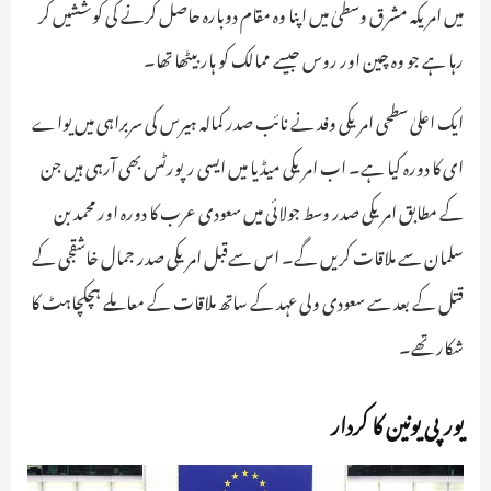
میں امریکہ مشرق وسطیٰ میں اپنا وہ مقام دوبارہ حاصل کرنے کی کوششیں کر
رہا ہے جو وہ چین اور روس جیسے ممالک کو ہار بیٹھا تھا۔
ایک اعلیٰ سطحی امریکی وفد نے نائب صدر کمالہ ہیرس کی سربراہی میں یواے
ای کا دورہ کیا ہے۔ اب امریکی میڈیا میں ایسی رپورٹس بھی آرہی ہیں جن
کے مطابق امریکی صدر وسط جولائی میں سعودی عرب کا دورہ اور محمد بن
سلمان سے ملاقات کریں گے۔ اس سےقبل امریکی صدر جمال خاشقجی کے
قتل کے بعد سے سعودی ولی عہد کے ساتھ ملاقات کے معاملے ہچکچاہٹ کا
شکار تھے۔
یورپی یونین کا کردار