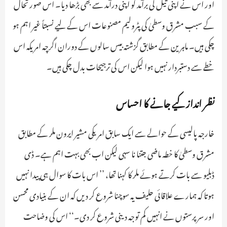
اور اس نے اپنی تیل کی برآمد کو اپنی درآمد سے بھی بڑھا دیا۔ اس صورتحال
کے سبب مشرق وسطیٰ کی پٹرولیم مصنوعات اس کے لیے نسبتاً غیر اہم ہو
چکی ہیں۔ ماہرین کے مطابق گزشتہ بیس سالوں کے دوران اگرچہ امریکہ اس
خطے سے دستبردار نہیں ہوا لیکن اس کی ترجیحات بدل چکی ہیں۔
نظر انداز کیے جانے کا احساس
خارجہ پالیسی کے حوالے سے ایک سابق امریکی مشیر ایرون ملر کے مطابق
مشرق وسطیٰ کا خطہ ماضی جتنا نا سہی لیکن اب بھی بہت اہم ہے۔ ڈی
ڈبلیو سے بات کرتے ہوئے ملر کا کہنا تھا، ’’ اس بات کا سوال ہی پیدا نہیں
ہوتا کہ ہمارے علاقائی حلیف یہ سوچنا شروع کر دیں کہ ان کے بنیادی محسن
اور سرپرستوں نے انہیں کم توجہ دینی شروع کر دی۔‘‘ اس کی وضاحت