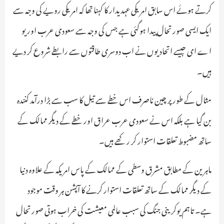
کرتے ہوئے اس سابق امریکی عہدیدار کا کہنا تھا کہ امریکی رویے کی وجہ سے
ایک ایسی صورتحال پیدا ہوگئی ہے جس کی وجہ سے سعودی عرب اور یو
اے ای جیسے اتحادیوں نے اب دوسری طاقتوں سے رابطے شروع کر دیے
ہیں۔
مثال کے طور پر چین ناصرف اس خطے سے تیل کا سب سے بڑا درآمد کنندہ
بن گیا ہے بلکہ اس نے سعودی عرب عراق اور خطے کے دیگر ممالک کے
ساتھ مضبوط تعلقات استوار کر رکھے ہیں۔
ماہرین کے مطابق مشرق وسطی کے ممالک کے پاس امریکہ کے علاوہ دنیا
کے دیگر ممالک کے ساتھ تعلقات استوار کرنے کا آپشن ہر وقت موجود
ہے۔ تاہم یوکرینی جنگ کی سبب عالمی معیشت کی خراب ہوتی صورتحال