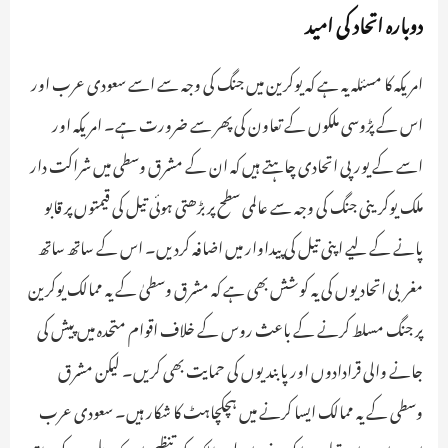
دوبارہ اتحاد کی امید
امریکہ کا مسئلہ یہ ہے کہ یوکرین میں جنگ کی وجہ سے اسے سعودی عرب اور
اس کے پڑوسی ملکوں کے تعاون کی پھر سے ضرورت ہے۔ امریکہ اور
اسے کے یورپی اتحادی چاہتے ہیں کہ ان کے مشرق وسطی میں شراکت دار
ملک یوکرینی جنگ کی وجہ سے عالمی سطح پر بڑھتی ہوئی تیل کی قیمتوں پر قابو
پانے کے لیے اپنی تیل کی پیداوار میں اضافہ کردیں۔ اس کے ساتھ ساتھ
مغربی اتحادیوں کی یہ کوشش بھی ہے کہ مشرق وسطیٰ کے یہ ممالک یوکرین
پر جنگ مسلط کرنے کے باعث روس کے خلاف اقوام متحدہ میں پیش کی
جانے والی قرادادوں اور پابندیوں کی حمایت بھی کریں۔ لیکن مشرق
وسطی کے یہ ممالک ایسا کرنے میں ہچکچاہٹ کا شکار ہیں۔ سعودی عرب