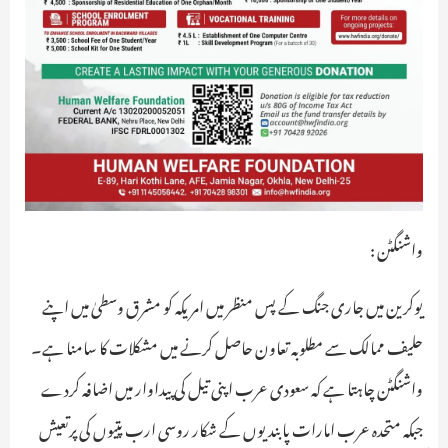
واشنگٹن :
یوکرین میں جاری جنگ کے پس منظر میں امریکہ کو مشرق وسطیٰ میں اپنے
حلیف ممالک سے مطلوبہ تعاون حاصل کرنے میں مشکلات کا سامنا ہے۔
واشنگٹن چاہتا ہے کہ سعودی عرب اپنی تیل کی پیداوار میں اضافہ کردے
جبکہ متحدہ عرب امارات پابندیوں کے شکار روسی ارب پتیوں کی پرتعیش