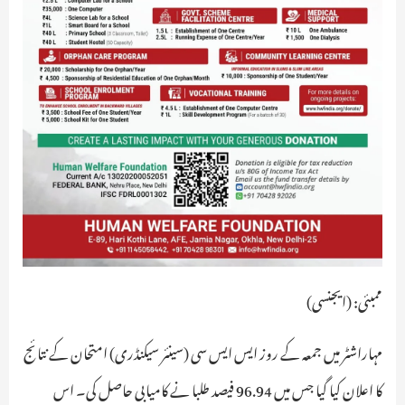
ممبئی: (ایجنسی)
مہاراشٹر میں جمعہ کے روز ایس ایس سی (سینئر سیکنڈری) امتحان کے نتائج
کا اعلان کیا گیا جس میں 96.94 فیصد طلبا نے کامیابی حاصل کی۔ اس