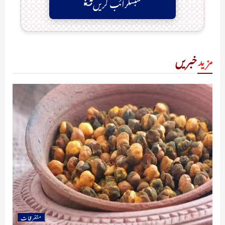
سبسکرائب کریں
مزید
خبریں
متفرقات