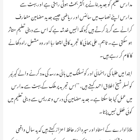
مدارس تعلیم کو جدید بنانے پر اکثر بحث ہوتی رہتی ہے اور بہت سے
مدارس اپنے نصاب میں سائنس اور ریاضی جیسے جدید مضامین متعارف
کرانے سے گریز کرتے ہیں کیونکہ انہیں خدشہ ہے کہ اس سے دینی تعلیم متاثر
ہو سکتی ہے۔ تاہم، علی بھائی کا تجربہ کافی اچھا رہا اور وہ مشعل راہ دکھانے
کا کام کر رہے ہیں۔
ابتدا میں طلبا کی رہنمائی اور کونسلنگ میں بانی مدرسہ کی مدد کرنے والے کیرئیر
کونسلر شیخ اخلاق احمد کہتے ہیں، ’’اس تجربہ پر ملک کے بہت سے مدارس
میں عمل کیا جا سکتا ہے۔ جدید مضامین کی درس و تدریس سے دینی تعلیم میں
کوئی خلل نہیں پڑتا۔
ملاڈ ادارے کے استاد اور سپروائزر حافظ اعزاز کہتے ہیں کہ یہ سال واقعی