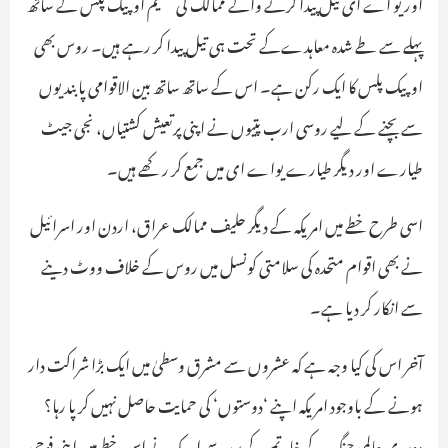
اور یو اے ای تیل پیدا کرنے والے ممالک کی تنظیم اوپیک پلس کے ساتھ
پہلے سے طے شدہ معاہدےکے تحت ہی تیل پیدا کر رہے ہیں۔ روس بھی
اوپیک پلس کا ایک رکن ہے۔ اس کے ساتھ ساتھ بین الاقوامی پابندیوں
سے بچنے کے لیے روسی ارب پتیوں نے اپنی پرتعیش کشتیاں، نجی جیٹ
طیارے اور دیگر طیارے یواے ای میں جمع کر رکھے ہیں۔
اسی طرح خطے میں امریکہ کے دیگر حلیف ممالک عراق، اردن اور اسرائیل
نے بھی اقوام متحدہ کی سلامتی کونسل میں روس کے خلاف ووٹ دینے
سے انکار کر دیا ہے۔
آخر اس کی کیا وجہ ہے کہ عشروں سے مشرق وسطیٰ میں ایک بڑا شراکت دار
ہونے کے باوجود امریکہ اپنے ‘دوستوں‘ کی حمایت حاصل نہیں کر پا رہا؟
دوسری عالمی جنگ کے خاتمے کے بعد سے امریکہ نے اس خطے میں اپنی فوجی