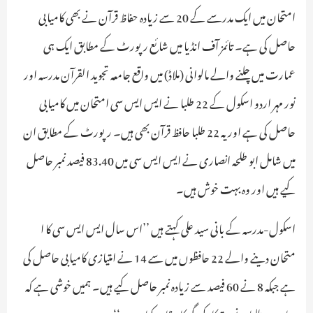
امتحان میں ایک مدرسے کے 20 سے زیادہ حفاظ قرآن نے بھی کامیابی
حاصل کی ہے۔ تائمز آف انڈیا میں شائع رپورٹ کے مطابق ایک ہی
عمارت میں چلنے والے مالوانی (ملاڈ) میں واقع جامعہ تجوید القرآن مدرسہ اور
نور مہر اردو اسکول کے 22 طلبا نے ایس ایس سی امتحان میں کامیابی
حاصل کی ہے اور یہ 22 طلبا حافظ قرآن بھی ہیں۔ رپورٹ کے مطابق ان
میں شامل ابو طلحہ انصاری نے ایس ایس سی میں 83.40 فیصد نمبر حاصل
کیے ہیں اور وہ بہت خوش ہیں۔
اسکول-مدرسہ کے بانی سید علی کہتے ہیں ’’اس سال ایس ایس سی کا ا
متحان دینے والے 22 حافظوں میں سے 14 نے امتیازی کامیابی حاصل کی
ہے جبکہ 8 نے 60 فیصد سے زیادہ نمبر حاصل کیے ہیں۔ ہمیں خوشی ہے کہ