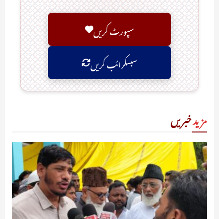
سپورٹ کریں
سبسکرائب کریں
مزید
خبریں