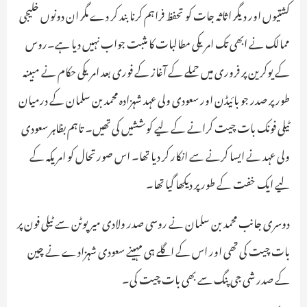
کشتیوں اور دیگر اثاثہ جات کو تحفظ فراہم کرنا بند کر دے مگر ان دونوں خلیجی
ممالک نے ابھی تک امریکی مطالبات کا مثبت جواب نہیں دیا ہے۔روس
کے یوکرین پر فروری میں حملے کے آغاز کے فوری بعد امریکی حکام نے مبینہ
طور پر صدر جو بائیڈن اور سعودی ولی عہد شہزادہ محمد بن سلمان کے درمیان
ٹیلی فونک بات چیت کرانے کے لیے کوششیں کی تھیں۔ تاہم بظاہر سعودی
ولی عہد نے ایسا کرنے سے انکار کر دیا تھا۔ اس صورتحال کو امریکہ کے
لیے ایک خفت کے طور پر دیکھا گیا تھا۔
دوسری جانب محمد بن سلمان نے روسی صدر ولادی میر پوٹن سے ٹیلی فون پر
بات چیت کی تھی اور اس کے اگلے ہی مہینے سعودی شہزادے نے چین
کے صدر شی جی پنگ سے بھی بات چیت کی۔