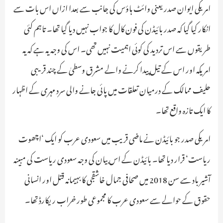
امریکی ایوان صدر یعنی وائٹ ہاؤس کی جانب سے بعدا ازاں اس بات سے
انکار کیا گیا کہ صدر بائیڈن کی فون کال کا جواب نہیں دیا گیا تھا۔ تاہم کئی
طریقوں سے اس تردید کی کوئی اہمیت نہیں تھی۔ اس کی وجہ یہ ہے کہ یہ
امریکہ اور اس کے تیل پیدا کرنے والے مشرق وسطیٰ کے چند قریبی
حلیف ممالک کے درمیان تعلقات میں پائی جانے والی سرد مہری کے اظہار
کا ایک تازہ واقع تھا۔
امریکی صدر جو بائیڈن نے ماضی قریب میں سعودی عرب کو ایک ‘اچھوت
ریاست‘ قرار دیا تھا۔ بائیڈن کے اس بیان کی وجہ سعودی ریاست کی مبینہ
آشیر باد سے سن 2018 میں صحافی جمال خاشقجی کا بہیمانہ قتل اور انسانی
حقوق کے حوالے سے سعودی عرب کا مجموعی طور خراب ریکارڈ تھا۔