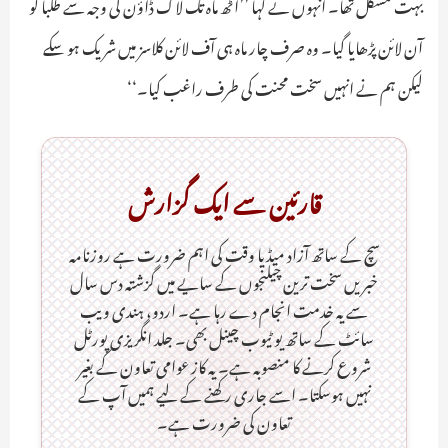
بہت مشکل تھا۔ انہوں نے کہا ’’آٹھ ماہ تک لاک ڈاؤن کی وجہ سے طلبا کو
آن لائن پڑھایا گیا۔ وہ صرف چار ماہ ہی آف لائن کلاسز میں شریک ہو سکے
لیکن ہم نے انہیں سخت محنت کی طرف راغب کیا۔‘‘
قارئین سے ایک گزارش
سچ کے ساتھ آزاد میڈیا وقت کی اہم ضرورت ہےـ روزنامہ
خبریں سخت ترین چیلنجوں کے سایے میں گزشتہ دس سال
سے یہ خدمت انجام دے رہا ہے۔ اردو، ہندی ویب
سائٹ کے ساتھ یو ٹیوب چینل بھی۔ جلد انگریزی پورٹل
شروع کرنے کا منصوبہ ہے۔ یہ کاز عوامی تعاون کے بغیر
نہیں ہوسکتا۔ اسے جاری رکھنے کے لیے ہمیں آپ کے
تعاون کی ضرورت ہے۔