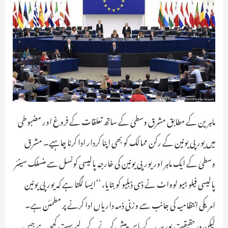
ماہرین کے مطابق مشرق وسطیٰ کے ساتھ تعلقات کے فروغ اور مضبوطی
میں یورپی یونین کے رکن ممالک کو بھی اپنا کردار ادا کرنا چاہیے۔ مشرق
وسطیٰ کے ایک ماہر اور یورپی یونین کی خارجہ پالیسی کونسل سے منسلک سینئر
پالیسی فیلو ہیو لوواٹ نے ڈی ڈبلیو کو بتایا، ’’ایسا لگتا ہے کہ یورپی یونین
امریکی انتظامیہ کی جانب سے وزنی ذمہ داریاں ادا کرنے پر مطمئن ہے۔
لیکن درحقیقت یورپ کے پاس پیش کرنےکے لیے بہت کچھ ہے جس