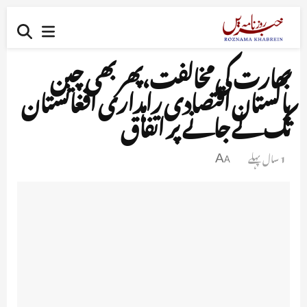
بھارت کی مخالفت،پھر بھی چین
پاکستان اقتصادی راہداری افغانستان
تک لے جانے پر اتفاق
1 سال پہلے
A
A