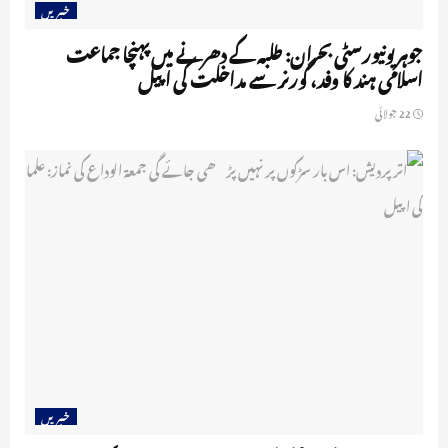
خبریں
جوہر یونیورسٹی بحران: طلبہ کے دھرنے میں پہنچا جماعت
اسلامی ہند کا وفد، گورنر سے مداخلت کی اپیل
22 جولائی
خبریں