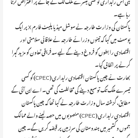
ہی اس راہداری کو کسی تیسرے ملک تک لے جانے پر اعتراض کرتا
رہا ہے۔
پاکستان کی وزارت خارجہ نے سوشل میڈیا پلیٹ فارم X پر ایک
پوسٹ میں کہا کہ تینوں وزرائے خارجہ نے علاقائی سلامتی اور
اقتصادی رابطوں کو فروغ دینے کے لیے سہ فریقی تعاون کو مزید گہرا
کرنے پر اتفاق کیا۔
بھارت نے چین پاکستان اقتصادی راہداری (CPEC) کو کسی
تیسرے ملک تک توسیع دینے کی مخالفت کی تھی۔ اے این آئی کے
مطابق، گزشتہ سال وزارت خارجہ نے کہا تھا کہ چین پاکستان
اقتصادی راہداری (CPEC) منصوبوں میں حصہ لینے والے ممالک
جموں و کشمیر میں ہندوستان کی سرزمین پر قبضہ کریں گے۔ چین