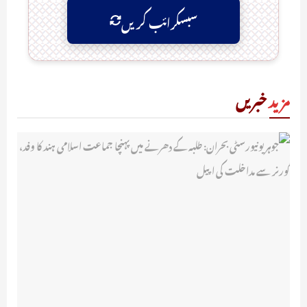
سبسکرائب کریں
مزید
خبریں