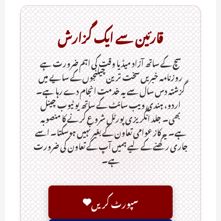
قارئین سے ایک گزارش
سچ کے ساتھ آزاد میڈیا وقت کی اہم ضرورت ہےـ
روزنامہ خبریں سخت ترین چیلنجوں کے سایے میں
گزشتہ دس سال سے یہ خدمت انجام دے رہا ہے۔
اردو، ہندی ویب سائٹ کے ساتھ یو ٹیوب چینل
بھی۔ جلد انگریزی پورٹل شروع کرنے کا منصوبہ
ہے۔ یہ کاز عوامی تعاون کے بغیر نہیں ہوسکتا۔ اسے
جاری رکھنے کے لیے ہمیں آپ کے تعاون کی ضرورت
ہے۔
سپورٹ کریں