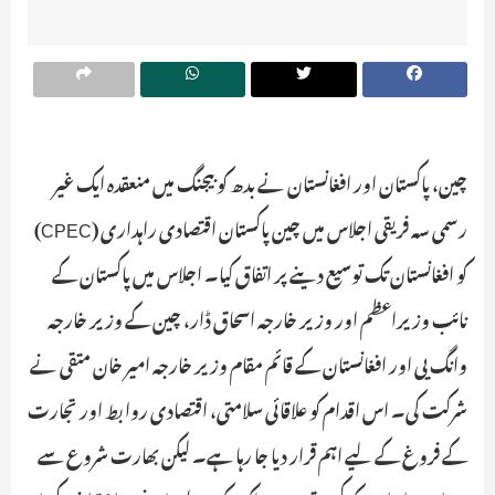
چین، پاکستان اور افغانستان نے بدھ کو بیجنگ میں منعقدہ ایک غیر
رسمی سہ فریقی اجلاس میں چین پاکستان اقتصادی راہداری (CPEC)
کو افغانستان تک توسیع دینے پر اتفاق کیا۔ اجلاس میں پاکستان کے
نائب وزیراعظم اور وزیر خارجہ اسحاق ڈار، چین کے وزیر خارجہ
وانگ یی اور افغانستان کے قائم مقام وزیر خارجہ امیر خان متقی نے
شرکت کی۔ اس اقدام کو علاقائی سلامتی، اقتصادی روابط اور تجارت
کے فروغ کے لیے اہم قرار دیا جا رہا ہے۔ لیکن بھارت شروع سے