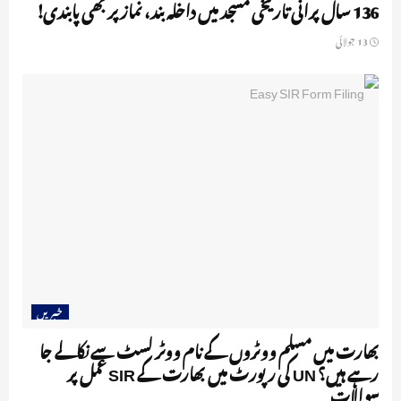
136 سال پرانی تاریخی مسجد میں داخلہ بند، نماز پر بھی پابندی!
13 جولائی
خبریں
بھارت میں مسلم ووٹروں کے نام ووٹر لسٹ سے نکالے جا
رہے ہیں؟ UN کی رپورٹ میں بھارت کے SIR عمل پر
سوالات