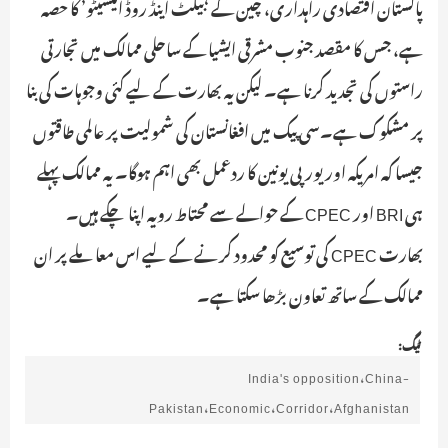
پاکستان اقتصادی راہداری، چین کے ‘بیلٹ اینڈ روڈ انیشیٹو’ کا حصہ
ہے، جس کا مقصد جنوب مشرقی ایشیا کے ساحلی ممالک میں تجارتی
راستوں کی تجدید کرنا ہے۔ لیکن یہ بھارت کے لیے کئی وجوہات کی بنا
پر مشکوک ہے۔سی پیک میں افغانستان کی شمولیت پر عالمی طاقتوں
جیسا کہ امریکہ اور یورپی یونین کا ردعمل بھی اہم ہوگا۔ یہ ممالک پہلے
ہی BRI اور CPEC کے حوالے سے محتاط رویہ اپنا چکے ہیں۔
بھارت CPEC کی توسیع کو محدود کرنے کے لیے اس معاملے پر ان
ممالک کے ساتھ تعاون بڑھا سکتا ہے۔
ٹیگ:
India's opposition،China-
Pakistan،Economic،Corridor،Afghanistan