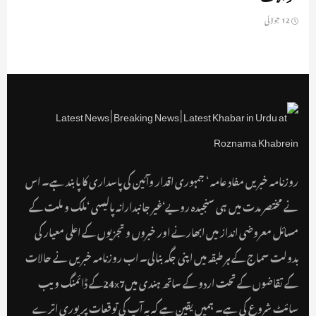
12 جولائی
روزنامہ خبریں مفاد عامہ ‘ جمہوری اقدار وآئین کی پاسداری کا پابند ہے۔ اس
نے مختصر مدت میں ہی سنجیدہ رویے‘غیر جانبدارانہ پالیسی ‘ملک و ملت کے
مسائل معروضی انداز میں ابھارنے اور خبروں و تجزیوں کے اعلی معیار کی
بدولت سماج کے ہر طبقہ میں اپنی جگہ بنالی۔ اب روزنامہ خبریں نے حالات
کے تقاضوں کے تحت اردو کے ساتھ ہندی میں24x7کے ڈائمنگ ویب
سائٹ شروع کی ہے۔ ہمیں یقین ہے کہ یہ آپ کی توقعات پر پوری اترے