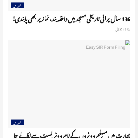
خبریں
136 سال پرانی تاریخی مسجد میں داخلہ بند، نماز پر بھی پابندی!
13 جولائی
خبریں
بھارت میں مسلم ووٹروں کے نام ووٹر لسٹ سے نکالے جا