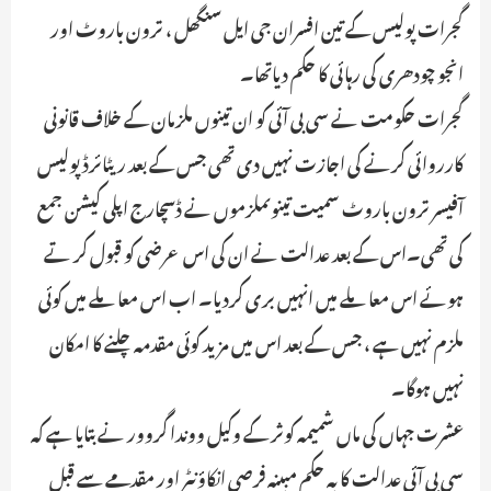
گجرات پولیس کے تین افسران جی ایل سنگھل ، ترون باروٹ اور
انجو چودھری کی رہائی کا حکم دیاتھا۔
گجرات حکومت نے سی بی آئی کو ان تینوں ملزمان کے خلاف قانونی
کارروائی کرنے کی اجازت نہیں دی تھی جس کے بعد ریٹائرڈ پولیس
آفیسر ترون باروٹ سمیت تینوںملزموں نے ڈسچارج اپلی کیشن جمع
کی تھی۔اس کے بعد عدالت نے ان کی اس عرضی کو قبول کر تے
ہوئے اس معاملے میں انہیں بری کردیا۔ اب اس معاملے میں کوئی
ملزم نہیں ہے ، جس کے بعد اس میں مزید کوئی مقدمہ چلنے کا امکان
نہیں ہوگا۔
عشرت جہاں کی ماں شمیمہ کوثر کے وکیل ووندا گروور نے بتایا ہے کہ
سی بی آئی عدالت کا یہ حکم مبینہ فرصی انکاؤنٹر اور مقدمے سے قبل