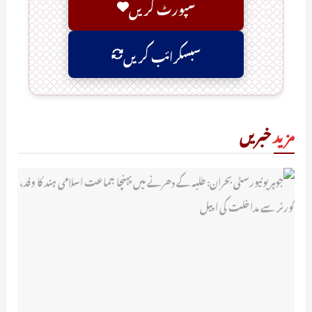
سپورٹ کریں
سبسکرائب کریں
مزید
خبریں