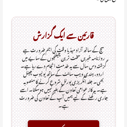
قارئین سے ایک گزارش
سچ کے ساتھ آزاد میڈیا وقت کی اہم ضرورت ہےـ
روزنامہ خبریں سخت ترین چیلنجوں کے سایے میں
گزشتہ دس سال سے یہ خدمت انجام دے رہا ہے۔
اردو، ہندی ویب سائٹ کے ساتھ یو ٹیوب چینل
بھی۔ جلد انگریزی پورٹل شروع کرنے کا منصوبہ
ہے۔ یہ کاز عوامی تعاون کے بغیر نہیں ہوسکتا۔ اسے
جاری رکھنے کے لیے ہمیں آپ کے تعاون کی ضرورت
ہے۔