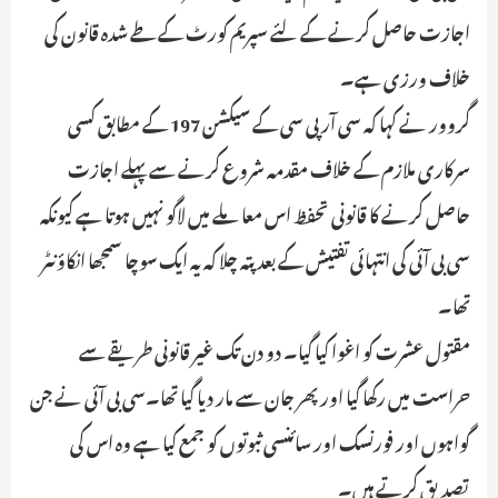
اجازت حاصل کرنے کے لئے سپریم کورٹ کے طے شدہ قانون کی
خلاف ورزی ہے۔
گروور نے کہا کہ سی آر پی سی کے سیکشن 197 کے مطابق کسی
سرکاری ملازم کے خلاف مقدمہ شروع کرنے سے پہلے اجازت
حاصل کرنے کا قانونی تحفظ اس معاملے میں لاگو نہیں ہوتا ہے کیونکہ
سی بی آئی کی انتہائی تفتیش کے بعد پتہ چلا کہ یہ ایک سوچا سمجھا انکاؤنٹر
تھا۔
مقتول عشرت کو اغوا کیا گیا۔ دو دن تک غیر قانونی طریقے سے
حراست میں رکھا گیا اور پھر جان سے مار دیا گیا تھا۔سی بی آئی نے جن
گواہوں اور فورنسک اور سائنسی ثبوتوں کو جمع کیا ہے وہ اس کی
تصدیق کرتے ہیں۔