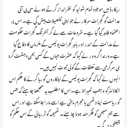
ریکارڈ میں موجود تمام شواہد کو نظرانداز کرتے ہوئے سی بی آئی
عدالت کو گجرات سرکار نے جو اپنی تفصیلات پیش کی ہے۔ اس پر
اعتماد ظاہر کیا گیا ہے۔ شروعات سے لے کر آخر تک گجرات حکومت
نے عدالت کے اندر اور باہر گجرات پولیس کے ملزمان کا دفاع کیا
ہے۔ورندا گروور نے کہا کہ عشرت جہاں کے کسی بھی دہشت گرد
ی سرگرمی سے تعلقات کے کوئی ثبوت نہیں ہیں۔
انہوں نے کہا کہ گجرات پولیس کے اہلکاروں کو رہا کرنے کا حکم اس
انکاؤنٹر کو واجب ٹھہراتا ہے۔اس کا مطلب یہ سمجھنا چاہئے کہ جس
کو ریاست اپنا دشمن یا مجرم مانتی ہے اسے مارا جاسکتا ہے اور اس
سے ہم سبھی کو فکر مند ہونا چاہئے۔ شمیمہ کوثر رہائی کے اس حکم کو
چیلنج دیں گی۔