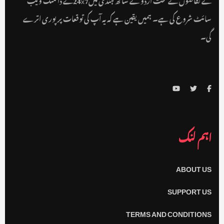
سائٹ شروع کی ہے۔ ہمیں یقین ہے کہ یہ آپ کی توقعات پر پوری اترے
گی۔
اہم لنک
ABOUT US
SUPPORT US
TERMS AND CONDITIONS