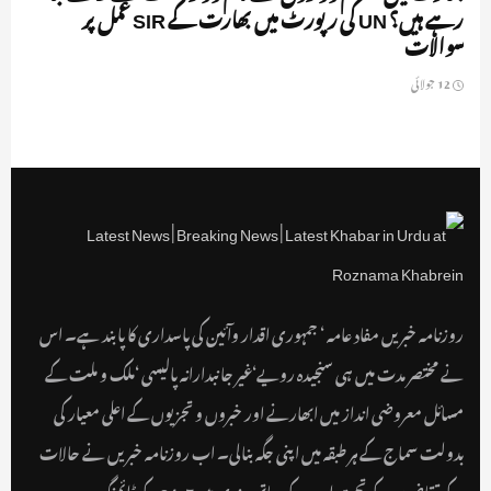
رہے ہیں؟ UN کی رپورٹ میں بھارت کے SIR عمل پر
سوالات
12 جولائی
روزنامہ خبریں مفاد عامہ ‘ جمہوری اقدار وآئین کی پاسداری کا پابند ہے۔ اس
نے مختصر مدت میں ہی سنجیدہ رویے‘غیر جانبدارانہ پالیسی ‘ملک و ملت کے
مسائل معروضی انداز میں ابھارنے اور خبروں و تجزیوں کے اعلی معیار کی
بدولت سماج کے ہر طبقہ میں اپنی جگہ بنالی۔ اب روزنامہ خبریں نے حالات
کے تقاضوں کے تحت اردو کے ساتھ ہندی میں24x7کے ڈائمنگ ویب