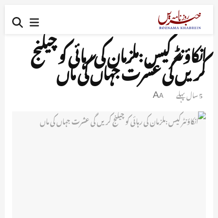
انکاؤنٹر کیس :ملزمان کی رہائی کو چیلنج
کریں گی عشرت جہاں کی ماں
5 سال پہلے
A
A