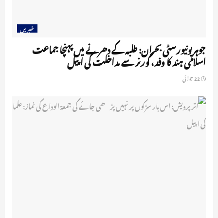
خبریں
جوہر یونیورسٹی بحران: طلبہ کے دھرنے میں پہنچا جماعت
اسلامی ہند کا وفد، گورنر سے مداخلت کی اپیل
22 جولائی