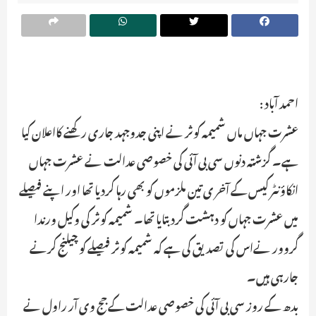
احمد آباد :
عشرت جہاں ماں شمیمہ کوثر نے اپنی جدوجہد جاری رکھنے کااعلان کیا
ہے۔ گزشتہ دنوں سی بی آئی کی خصوصی عدالت نے عشرت جہاں
انکاؤنٹر کیس کے آخر ی تین ملزموں کو بھی رہا کردیا تھا اور اپنے فیصلے
میں عشرت جہاں کو دہشت گرد بتایا تھا۔ شمیمہ کوثر کی وکیل ورندا
گروور نےاس کی تصدیق کی ہے کہ شمیمہ کوثر فیصلے کو چیلنج کرنے
جارہی ہیں۔
بدھ کے روز سی بی آئی کی خصوصی عدالت کے جج وی آر راول نے