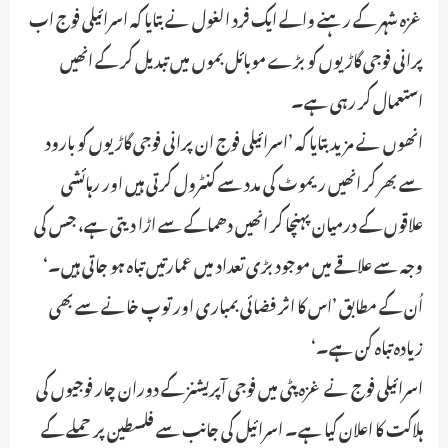
غزہ شہر کے رہنے والے ایک فرد الغول نے بتایا کہ اسرائیلی فوج اب
پرانی فوجی گاڑیوں کو بڑے موبائل بموں میں تبدیل کر کے انھیں
استعمال کر رہی ہے۔
انھوں نے مزید بتایا کہ ’اسرائیلی فوج ان پرانی فوجی گاڑیوں کو بارود
سے بھر کر انھیں ریموٹ کی مدد سے کنٹرول کرتی ہیں اور رہائشی
علاقوں کے درمیان پہنچا کر انھیں دھماکے سے اڑا دیتی ہے، جس کی
وجہ سے علاقے میں موجود بڑی تعداد میں عمارتیں تباہ ہو جاتی ہیں۔‘
اُن کے مطابق ’اس کا اثر فضائی بمباری اور توپ خانے سے بھی
زیادہ تباہ کن ہے۔‘
اسرائیلی فوج نے غزہ پٹی میں فوجی آپریشنز کے دوران چار فوجیوں کی
ہلاکت کا اعلان کیا ہے۔ اسرائیل کی جانب سے فلسطین پر حملے کے