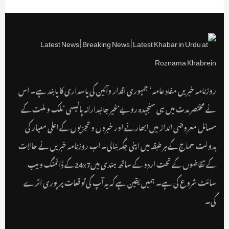
روزنامہ خبریں مفاد عامہ ‘ جمہوری اقدار وآئین کی پاسداری کا پابند ہے۔ اس
نے مختصر مدت میں ہی سنجیدہ رویے‘غیر جانبدارانہ پالیسی ‘ملک و ملت کے
مسائل معروضی انداز میں ابھارنے اور خبروں و تجزیوں کے اعلی معیار کی
بدولت سماج کے ہر طبقہ میں اپنی جگہ بنالی۔ اب روزنامہ خبریں نے حالات
کے تقاضوں کے تحت اردو کے ساتھ ہندی میں24x7کے ڈائمنگ ویب
سائٹ شروع کی ہے۔ ہمیں یقین ہے کہ یہ آپ کی توقعات پر پوری اترے
گی۔