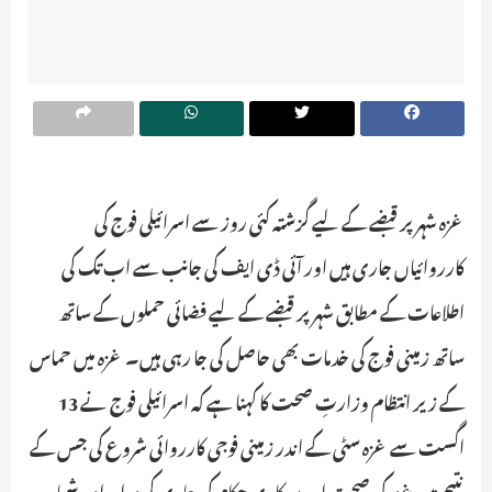
غزہ شہر پر قبضے کے لیے گزشتہ کئی روز سے اسرائیلی فوج کی
کارروائیاں جاری ہیں اور آئی ڈی ایف کی جانب سے اب تک کی
اطلاعات کے مطابق شہر پر قبضے کے لیے فضائی حملوں کے ساتھ
ساتھ زمینی فوج کی خدمات بھی حاصل کی جا رہی ہیں۔ غزہ میں حماس
کے زیر انتظام وزارتِ صحت کا کہنا ہے کہ اسرائیلی فوج نے 13
اگست سے غزہ سٹی کے اندر زمینی فوجی کارروائی شروع کی جس کے
نتیجے میں غزہ کی صحت اور سرکاری حکام کی جاری کردہ اعداد و شمار