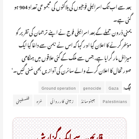
بعد سے اب تک اسرائیلی فوجیوں کی ہلاکتوں کی مجموعی تعداد 904 ہو
گئی ہے۔
یمنی ڈرون حملے کے بعد اسرائیلی فوج نے اپنے ترجمان کی تقریر کو
مؤخر کرنے کا اعلان کیا اور کہا کہ اس نے ’یمن سے داغا گیا ایک
میزائل مار گرایا ہے، جس سے ملک کے کئی علاقوں میں ہنگامی
صورتحال کا اعلان کرنے والے سائرن کی آوازیں بھی سُنی گئیں۔‘
ٹیگ:
Gaza
genocide
Ground operation
Palestinians
جینوسائڈ
زمینی کارروائی
غزہ
فلسطینی
قارئین سے ایک گزارش