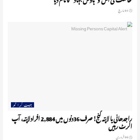
01 مارچ
ہیٹ کرا ئم
راجدھانی یا لاپتہ گنج! صرف 36دنوں میں 2,884 افرادلاپتہ، آپ
الرٹ رہیں
06 فروری