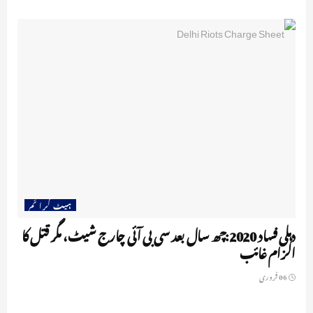
ہیٹ کرا ئم
دہلی فساد 2020:چھ سال بعد سی بی آئی چارج شیٹ، مگر قتل کا
الزام غائب
06 فروری