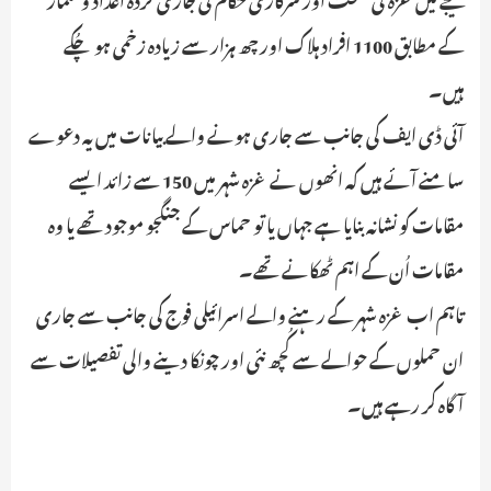
کے مطابق 1100 افراد ہلاک اور چھ ہزار سے زیادہ زخمی ہو چُکے
ہیں۔
آئی ڈی ایف کی جانب سے جاری ہونے والے بیانات میں یہ دعوے
سامنے آئے ہیں کہ انھوں نے غزہ شہر میں 150 سے زائد ایسے
مقامات کو نشانہ بنایا ہے جہاں یا تو حماس کے جنگجو موجود تھے یا وہ
مقامات اُن کے اہم ٹھکانے تھے۔
تاہم اب غزہ شہر کے رہنے والے اسرائیلی فوج کی جانب سے جاری
ان حملوں کے حوالے سے کُچھ نئی اور چونکا دینے والی تفصیلات سے
آگاہ کر رہے ہیں۔