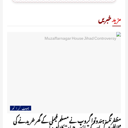
مزید
خبریں
ہیٹ کرا ئم
مظفر نگر: ہندوتوا گروپ نے مسلم فیملی کے گھر خریدنے کی
مخالفت کی اس کو”ہاؤس جہاد‘‘ کا نام دیا