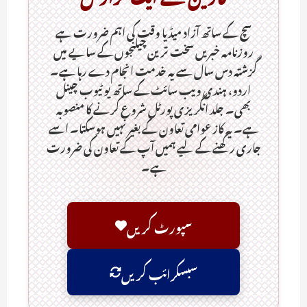
سچ کے ساتھ آزاد میڈیا وقت کی اہم ضرورت ہےـ
روزنامہ خبریں سخت ترین چیلنجوں کے سایے میں
گزشتہ دس سال سے یہ خدمت انجام دے رہا ہے۔
اردو، ہندی ویب سائٹ کے ساتھ یو ٹیوب چینل
بھی۔ جلد انگریزی پورٹل شروع کرنے کا منصوبہ
ہے۔ یہ کاز عوامی تعاون کے بغیر نہیں ہوسکتا۔ اسے
جاری رکھنے کے لیے ہمیں آپ کے تعاون کی ضرورت
ہے۔
سپورٹ کریں
سبسکرائب کریں