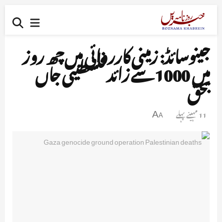
جینوسائڈ: زمینی کارروائی میں چھ روز
میں 1000 سے زائد فلسطینی جاں
بحق
11 مہینے پہلے
A
A