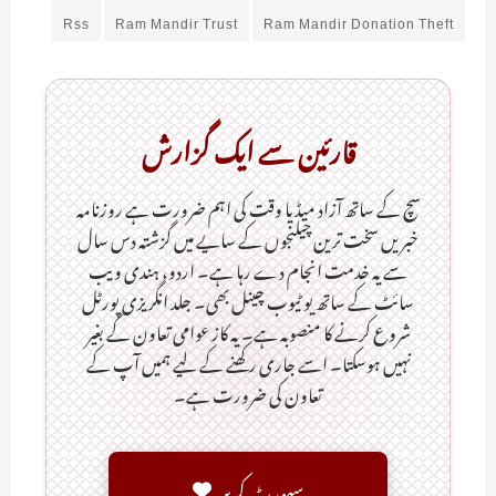
Rss
Ram Mandir Trust
Ram Mandir Donation Theft
قارئین سے ایک گزارش
سچ کے ساتھ آزاد میڈیا وقت کی اہم ضرورت ہےـ روزنامہ
خبریں سخت ترین چیلنجوں کے سایے میں گزشتہ دس سال
سے یہ خدمت انجام دے رہا ہے۔ اردو، ہندی ویب
سائٹ کے ساتھ یو ٹیوب چینل بھی۔ جلد انگریزی پورٹل
شروع کرنے کا منصوبہ ہے۔ یہ کاز عوامی تعاون کے بغیر
نہیں ہوسکتا۔ اسے جاری رکھنے کے لیے ہمیں آپ کے
تعاون کی ضرورت ہے۔
سپورٹ کریں