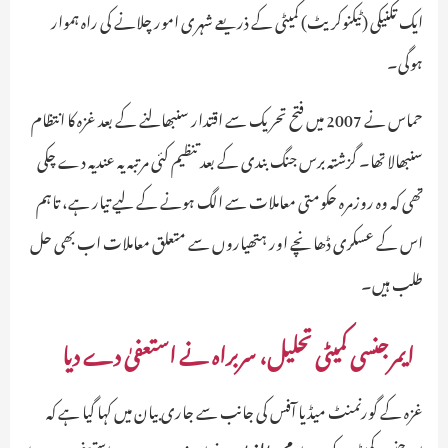
ایک تکنیکی (ٹیکنوکریٹ) کمیٹی کے ذریعے شہری امور چلانے کی راہ ہموار
ہوگی۔
حماس نے 2007 میں فتح تحریک سے اقتدار سنبھالنے کے بعد غزہ کا انتظام
سنبھالا تھا۔ گزشتہ برس جنگ بندی کے بعد تنظیم کئی مرتبہ یہ عندیہ دے چکی
تھی کہ وہ روزمرہ حکومتی معاملات سے الگ ہونے کے لیے تیار ہے، تاہم
اس کے عسکری ڈھانچے اور ہتھیاروں سے متعلق معاملات اب بھی حل
طلب ہیں۔
ایمرجنسی کمیٹی تحلیل، سربراہ نے استعفیٰ دے دیا
غزہ کے گورنمنٹ میڈیا آفس کی جانب سے جاری بیان میں کہا گیا ہے کہ