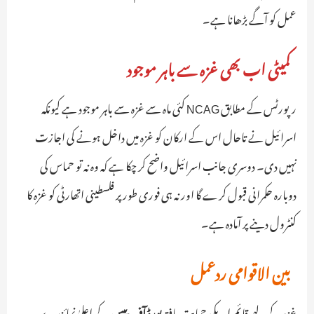
عمل کو آگے بڑھانا ہے۔
کمیٹی اب بھی غزہ سے باہر موجود
رپورٹس کے مطابق NCAG کئی ماہ سے غزہ سے باہر موجود ہے کیونکہ
اسرائیل نے تاحال اس کے ارکان کو غزہ میں داخل ہونے کی اجازت
نہیں دی۔ دوسری جانب اسرائیل واضح کر چکا ہے کہ وہ نہ تو حماس کی
دوبارہ حکمرانی قبول کرے گا اور نہ ہی فوری طور پر فلسطینی اتھارٹی کو غزہ کا
کنٹرول دینے پر آمادہ ہے۔
بین الاقوامی ردعمل
غزہ کے لیے قائم امریکی حمایت یافتہ
بورڈ آف پیس
کے اعلیٰ نمائندے