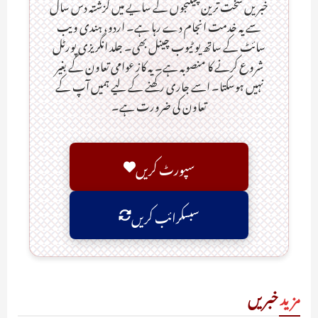
خبریں سخت ترین چیلنجوں کے سایے میں گزشتہ دس سال
سے یہ خدمت انجام دے رہا ہے۔ اردو، ہندی ویب
سائٹ کے ساتھ یو ٹیوب چینل بھی۔ جلد انگریزی پورٹل
شروع کرنے کا منصوبہ ہے۔ یہ کاز عوامی تعاون کے بغیر
نہیں ہوسکتا۔ اسے جاری رکھنے کے لیے ہمیں آپ کے
تعاون کی ضرورت ہے۔
سپورٹ کریں
سبسکرائب کریں
مزید
خبریں