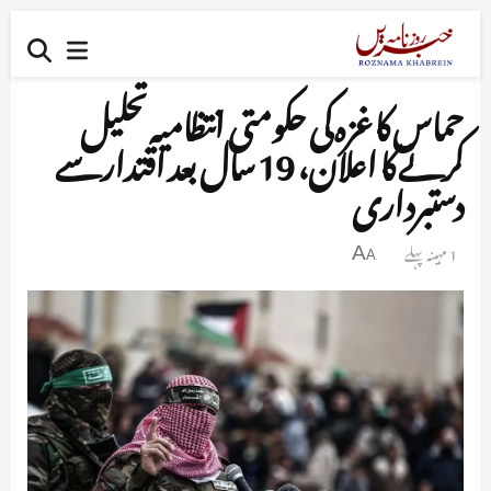
حماس کا غزہ کی حکومتی انتظامیہ تحلیل
کرنے کا اعلان، 19 سال بعد اقتدار سے
دستبرداری
1 مہینہ پہلے
A
A