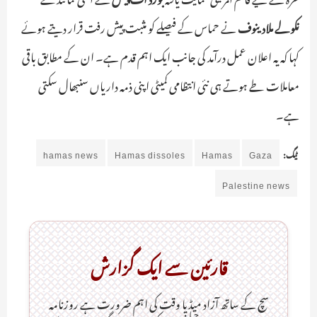
نکولے ملادینوف
نے حماس کے فیصلے کو مثبت پیش رفت قرار دیتے ہوئے
کہا کہ یہ اعلان عمل درآمد کی جانب ایک اہم قدم ہے۔ ان کے مطابق باقی
معاملات طے ہوتے ہی نئی انتظامی کمیٹی اپنی ذمہ داریاں سنبھال سکتی
ہے۔
ٹیگ:
Gaza
Hamas
Hamas dissoles
hamas news
Palestine news
قارئین سے ایک گزارش
سچ کے ساتھ آزاد میڈیا وقت کی اہم ضرورت ہےـ روزنامہ