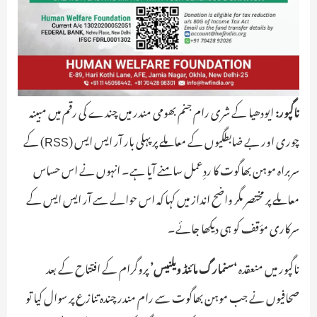
ناگپور:
ایودھیا کے شری رام جنم بھومی مندر میں چندے کی رقم میں مبینہ
چوری اور بے ضابطگیوں کے معاملے پر پہلی بار آر ایس ایس (RSS) کے
سربراہ موہن بھاگوت کا ردِعمل سامنے آیا ہے۔ انہوں نے اس حساس
معاملے پر مختصر مگر واضح انداز میں کہا کہ اس حوالے سے آر ایس ایس کے
سرکاری مؤقف کو ہی دیکھا جائے۔
ناگپور میں منعقدہ
‘سنمارگ مائنڈ ویلنیس’
پروگرام کے افتتاح کے بعد
صحافیوں نے جب موہن بھاگوت سے رام مندر چندہ تنازع پر سوال کیا تو