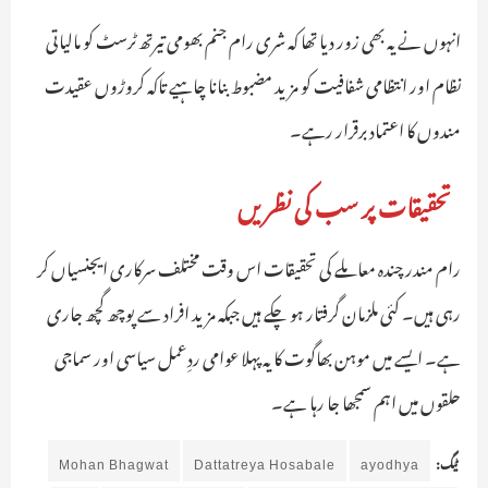
انہوں نے یہ بھی زور دیا تھا کہ شری رام جنم بھومی تیرتھ ٹرسٹ کو مالیاتی
نظام اور انتظامی شفافیت کو مزید مضبوط بنانا چاہیے تاکہ کروڑوں عقیدت
مندوں کا اعتماد برقرار رہے۔
تحقیقات پر سب کی نظریں
رام مندر چندہ معاملے کی تحقیقات اس وقت مختلف سرکاری ایجنسیاں کر
رہی ہیں۔ کئی ملزمان گرفتار ہو چکے ہیں جبکہ مزید افراد سے پوچھ گچھ جاری
ہے۔ ایسے میں موہن بھاگوت کا یہ پہلا عوامی ردِعمل سیاسی اور سماجی
حلقوں میں اہم سمجھا جا رہا ہے۔
ٹیگ:
ayodhya
Dattatreya Hosabale
Mohan Bhagwat