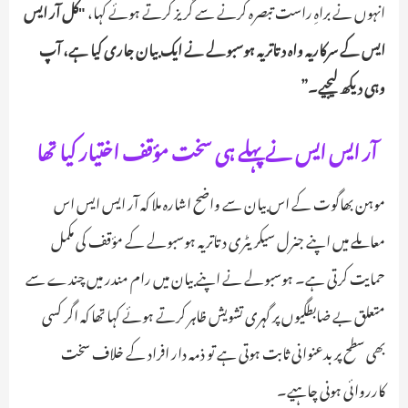
انہوں نے براہِ راست تبصرہ کرنے سے گریز کرتے ہوئے کہا،
"کل آر ایس
ایس کے سرکاریہ واہ دتاتریہ ہوسبولے نے ایک بیان جاری کیا ہے، آپ
وہی دیکھ لیجیے۔”
آر ایس ایس نے پہلے ہی سخت مؤقف اختیار کیا تھا
موہن بھاگوت کے اس بیان سے واضح اشارہ ملا کہ آر ایس ایس اس
معاملے میں اپنے جنرل سیکریٹری دتاتریہ ہوسبولے کے مؤقف کی مکمل
حمایت کرتی ہے۔ ہوسبولے نے اپنے بیان میں رام مندر میں چندے سے
متعلق بے ضابطگیوں پر گہری تشویش ظاہر کرتے ہوئے کہا تھا کہ اگر کسی
بھی سطح پر بدعنوانی ثابت ہوتی ہے تو ذمہ دار افراد کے خلاف سخت
کارروائی ہونی چاہیے۔