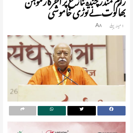
بھاگوت نے توڑی خاموشی
1 مہینہ پہلے
A
A