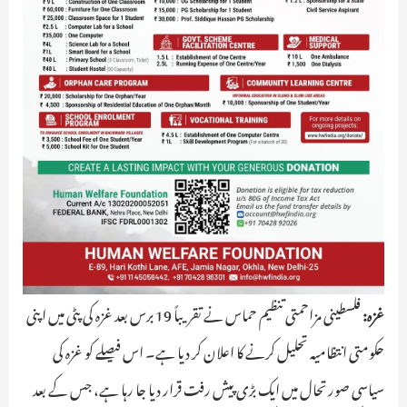
غزہ:
فلسطینی مزاحمتی تنظیم حماس نے تقریباً 19 برس بعد غزہ کی پٹی میں اپنی
حکومتی انتظامیہ تحلیل کرنے کا اعلان کر دیا ہے۔ اس فیصلے کو غزہ کی
سیاسی صورتحال میں ایک بڑی پیش رفت قرار دیا جا رہا ہے، جس کے بعد