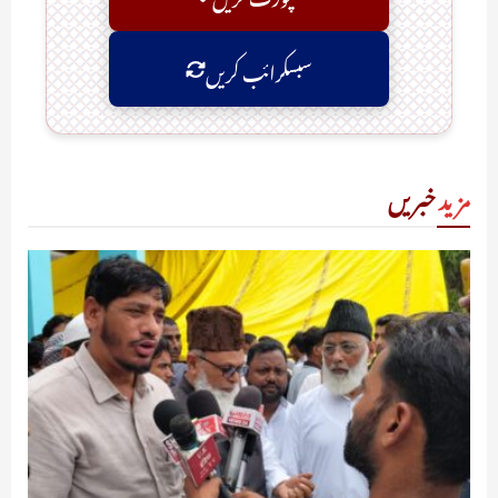
سبسکرائب کریں
مزید
خبریں