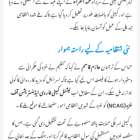
ایمرجنسی کمیٹی کے سربراہ
محمد الفراء
نے اپنے عہدے سے استعفیٰ دے دیا
ہے اور کمیٹی کو باضابطہ طور پر تحلیل کر دیا گیا ہے تاکہ طے شدہ انتظامی
تبدیلی کے عمل کو آسان بنایا جا سکے۔
نئی انتظامیہ کے لیے راستہ ہموار
حماس کے ترجمان
حازم قاسم
نے کہا کہ تنظیم نے غزہ کی حکمرانی سے
دستبردار ہونے کا فیصلہ اس لیے کیا ہے تاکہ اسرائیل کو مزید کارروائی کا کوئی
جواز نہ مل سکے۔ ان کے مطابق اب
نیشنل کمیٹی فار دی ایڈمنسٹریشن آف
غزہ (NCAG)
کو غزہ کے شہری انتظامی امور سنبھالنے کا موقع ملے گا۔
یہ کمیٹی امریکی حمایت یافتہ منصوبے کے تحت تشکیل دی گئی ہے، جس کا
مقصد غزہ میں مستقبل کی سول انتظامیہ قائم کرنا اور جنگ کے بعد بحالی کے