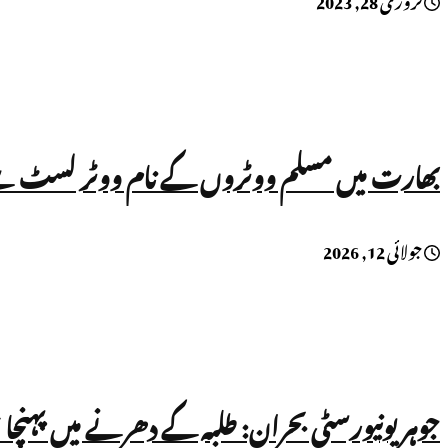
بھارت میں مسلم ووٹروں کے نام ووٹر لسٹ سے نکالے جا رہے ہیں؟ UN کی رپور
جولائی 12, 2026
جوہر یونیورسٹی بحران: طلبہ کے دھرنے میں پہنچا