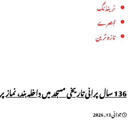
ٹرینڈنگ
تبصرے
تازہ ترین
136 سال پرانی تاریخی مسجد میں داخلہ بند، نماز پر بھی پابندی!
جولائی 13, 2026