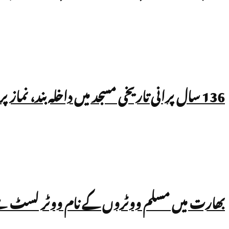
136 سال پرانی تاریخی مسجد میں داخلہ بند، نماز پر بھی پابندی!
بھارت میں مسلم ووٹروں کے نام ووٹر لسٹ سے نکالے جا رہے ہیں؟ UN کی رپور