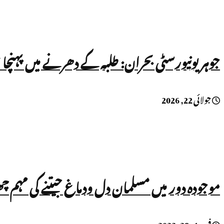
جوہر یونیورسٹی بحران: طلبہ کے دھرنے میں پہنچا
جولائی 22, 2026
موجودہ دور میں مسلمان دل ودماغ جیتنے کی مہم 
فروری 28, 2023