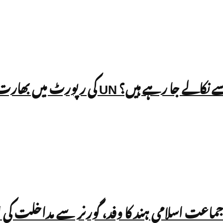
ٹ میں بھارت کے SIR عمل پر سوالات
 جماعت اسلامی ہند کا وفد، گورنر سے مداخلت کی 