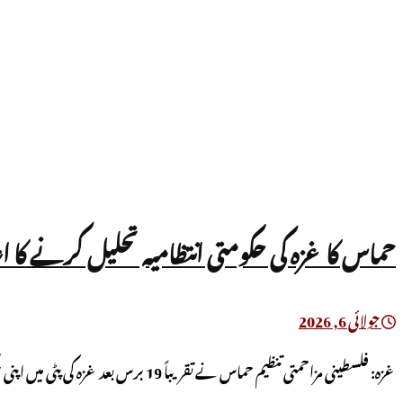
حماس کا غزہ کی حکومتی انتظامیہ تحلیل کرنے کا اعلان، 19 سال بعد اقتدار سے 
جولائی 6, 2026
غزہ: فلسطینی مزاحمتی تنظیم حماس نے تقریباً 19 برس بعد غزہ کی پٹی میں اپنی حکومتی انتظامیہ تحلیل کرنے کا ...