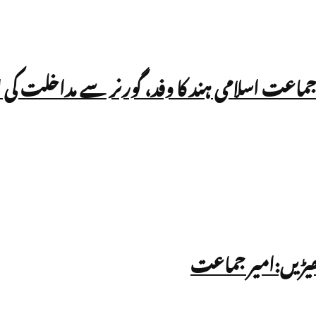
 جماعت اسلامی ہند کا وفد، گورنر سے مداخلت کی 
چھیڑیں:امیر جماعت