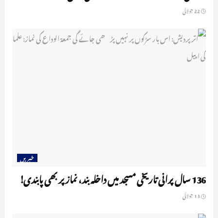
22 جولائی
خبریں
136 سال پرانی تاریخی مسجد میں داخلہ بند، نماز پر بھی پابندی!
13 جولائی