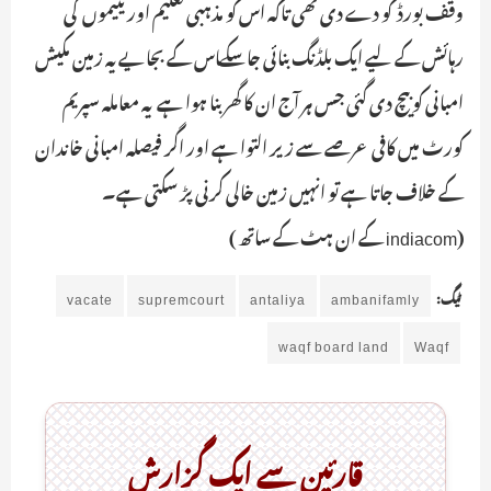
وقف بورڈ کو دے دی تھی تاکہ اس کو مذہبی تعلیم اور یتیموں کی
رہائش کے لیے ایک بلڈنگ بنائی جاسکےـاس کے بجایے یہ زمین مکیش
امبانی کو بیچ دی گئی جس ہر آج ان کا گھر بنا ہوا ہے ـ یہ معاملہ سپریم
کورٹ میں کافی عرصے سے زیر التوا ہے اور اگر فیصلہ امبانی خاندان
کے خلاف جاتا ہے تو انہیں زمین خالی کرنی پڑ سکتی ہے۔
(indiacom کے ان ہٹ کے ساتھ )
ٹیگ:
ambanifamly
antaliya
supremcourt
vacate
waqf board land
Waqf
قارئین سے ایک گزارش