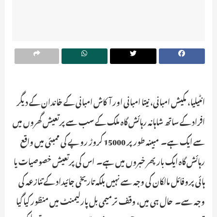
انٹیلیا، مکیش امبانی، نیتا امبانی اور آکاش امبانی کے خاندان کے دیگر
افراد کے ساتھ شاہانہ رہائش گاہ ملک کے سب سے پرتعیش گھروں میں
سے ایک ہے۔ مبینہ طور پر 15000 کروڑ روپے کی ممبئی میں واقع
رہائش گاہ ایک بار پھر خبروں میں ہے۔ اس کی پرتعیش خصوصیات یا
ہائی پروفائل مالکان کی وجہ سے نہیں بلکہ تاریخی جائیداد کے تنازعہ کی
وجہ سے۔ حال ہی میں، وقف ترمیمی بل پارلیمنٹ میں منظور کیا گیا