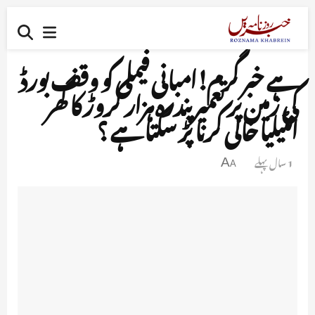
ہے خبر گرم!امبانی فیملی کو وقف بورڈ
کی زمین پر تعمیر پندرہ ہزار کروڑ کا گھر
انٹیلیا خالی کرنا پڑ سکتا ہے ؟
1 سال پہلے
A
A