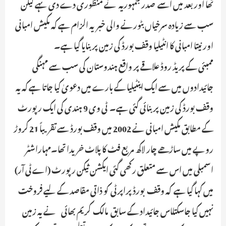
تھا اور بعد میں اسے صدر جمہوریہ نے منظوری دے دی تہے لیکن
سب سے زیادہ سرخیاں بٹورنے والی خبر یہ الزام ہے کہ مکیش امبانی
اور نیتا امبانی کا انٹیلیا وقف بورڈ کی زمین پر بنایا گیا ہے۔
ممبئی کے پریڈ روڈ علاقے پر واقع ہندوستان کی سب سے مہنگی
جائیدادوں میں سے ایک اینٹیلیا کے بارے میں دعویٰ کیا جاتا ہے کہ یہ
وقف بورڈ کی زمین پر بنائی گئی ہے۔ ٹی وی 9 ہندی کی ایک رپورٹ
کے مطابق مکیش امبانی نے 2002 میں وقف بورڈ سے تقریباً 21 کروڑ
روپے میں ساڑھے چار لاکھ مربع فٹ کا پلاٹ خریدا تھا۔مہاراشٹر
اسمبلی میں اس سے متعلق رکھی گئی ایکشن ثیکن رپورٹ (اے ٹی آر)
میں کہا گیا ہے کہ وقف بورڈ پراپرٹی کو ذاتی مقاصد کے لیے فروخت
نہیں کیا جاسکتاـاس جائیداد کے سابق مالک کریم بھائی نے یہ زمین