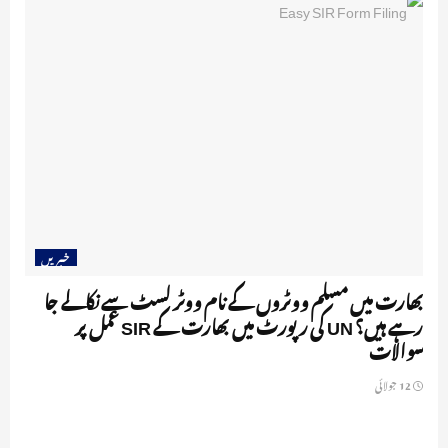
خبریں
بھارت میں مسلم ووٹروں کے نام ووٹر لسٹ سے نکالے جا
رہے ہیں؟ UN کی رپورٹ میں بھارت کے SIR عمل پر
سوالات
12 جولائی