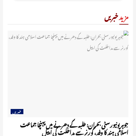
مزید
خبریں
خبریں
جوہر یونیورسٹی بحران: طلبہ کے دھرنے میں پہنچا جماعت
اسلامی ہند کا وفد، گورنر سے مداخلت کی اپیل