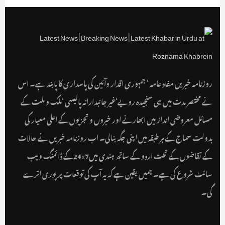
روزنامہ خبریں مفاد عامہ ‘ جمہوری اقدار وآئین کی پاسداری کا پابند ہے۔ اس
نے مختصر مدت میں ہی سنجیدہ رویے‘غیر جانبدارانہ پالیسی ‘ملک و ملت کے
مسائل معروضی انداز میں ابھارنے اور خبروں و تجزیوں کے اعلی معیار کی
بدولت سماج کے ہر طبقہ میں اپنی جگہ بنالی۔ اب روزنامہ خبریں نے حالات
کے تقاضوں کے تحت اردو کے ساتھ ہندی میں24x7کے ڈائمنگ ویب
سائٹ شروع کی ہے۔ ہمیں یقین ہے کہ یہ آپ کی توقعات پر پوری اترے
گی۔