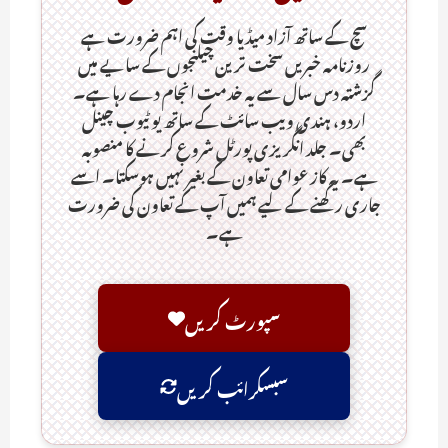
سچ کے ساتھ آزاد میڈیا وقت کی اہم ضرورت ہےـ
روزنامہ خبریں سخت ترین چیلنجوں کے سایے میں
گزشتہ دس سال سے یہ خدمت انجام دے رہا ہے۔
اردو، ہندی ویب سائٹ کے ساتھ یو ٹیوب چینل
بھی۔ جلد انگریزی پورٹل شروع کرنے کا منصوبہ
ہے۔ یہ کاز عوامی تعاون کے بغیر نہیں ہوسکتا۔ اسے
جاری رکھنے کے لیے ہمیں آپ کے تعاون کی ضرورت
ہے۔
سپورٹ کریں
سبسکرائب کریں