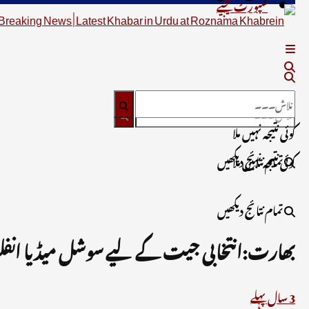
سپورٹ کیجیے
کوئی نتیجہ نہیں ملا
تمام نتائج دیکھیں
کوئی نتیجہ نہیں ملا
تمام نتائج دیکھیں
بھارت:انتخابی جیت کے لیے سوشل میڈیا انفلون
3 سال پہلے