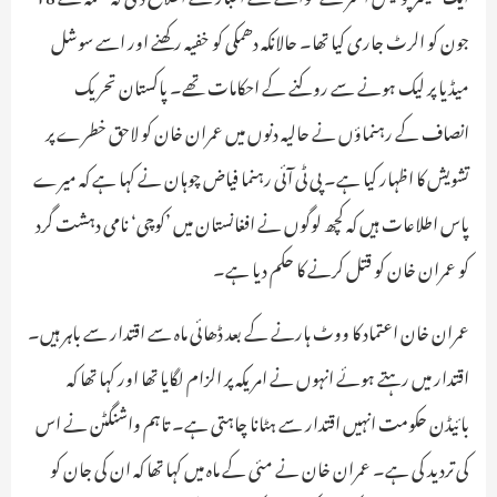
جون کو الرٹ جاری کیا تھا۔ حالانکہ دھمکی کو خفیہ رکھنے اور اسے سوشل
میڈیا پر لیک ہونے سے روکنے کے احکامات تھے۔ پاکستان تحریک
انصاف کے رہنماؤں نے حالیہ دنوں میں عمران خان کو لاحق خطرے پر
تشویش کا اظہار کیا ہے۔ پی ٹی آئی رہنما فیاض چوہان نے کہا ہے کہ میرے
پاس اطلاعات ہیں کہ کچھ لوگوں نے افغانستان میں ’کوچی‘ نامی دہشت گرد
کو عمران خان کو قتل کرنے کا حکم دیا ہے۔
عمران خان اعتماد کا ووٹ ہارنے کے بعد ڈھائی ماہ سے اقتدار سے باہر ہیں۔
اقتدار میں رہتے ہوئے انہوں نے امریکہ پر الزام لگایا تھا اور کہا تھا کہ
بائیڈن حکومت انہیں اقتدار سے ہٹانا چاہتی ہے۔ تاہم واشنگٹن نے اس
کی تردید کی ہے۔ عمران خان نے مئی کے ماہ میں کہا تھا کہ ان کی جان کو