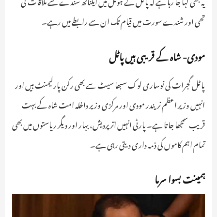
یہ بھی کہا جا رہا ہے کہ پاٹل نے ہوٹل میں ایکناتھ شندے سے ملاقات کی
تھی اور شندے سورت میں قیام تک ان سے رابطے میں رہے۔
مودی- شاہ کے قریبی ہیں پاٹل
پاٹل گجرات کی نوساری لوک سبھا سیٹ سے بھی رکن پارلیمنٹ ہیں اور
انہیں وزیر اعظم نریندر مودی اور مرکزی وزیر داخلہ امت شاہ کے بہت
قریب سمجھا جاتا ہے۔ پارٹی انہیں اتر پردیش، بہار اور دیگر ریاستوں میں بھی
تمام اہم کاموں کی ذمہ داری دیتی رہی ہے۔
ہمینت بسوا سرما