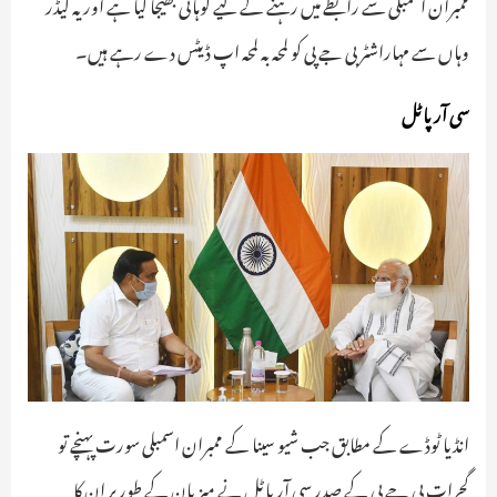
ممبران اسمبلی سے رابطے میں رہنے کے لیے گوہاٹی بھیجا گیا ہے اور یہ لیڈر
وہاں سے مہاراشٹر بی جے پی کو لمحہ بہ لمحہ اپ ڈیٹس دے رہے ہیں۔
سی آر پاٹل
انڈیا ٹوڈے کے مطابق جب شیو سینا کے ممبران اسمبلی سورت پہنچے تو
گجرات بی جے پی کے صدر سی آر پاٹل نے میزبان کے طور پر ان کا