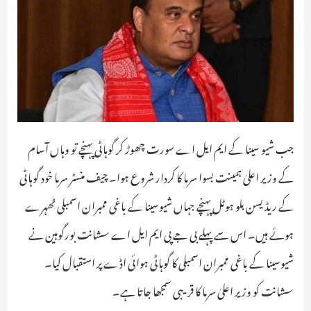
جب شیو سینا کے ایم ایل اے سورت چھوڑ کر گوہاٹی پہنچے تو وہاں آسام
کے وزیر اعلیٰ ہمینت بسوا سرما کا کردار شروع ہوا۔ چیف منسٹر سرما خود گوہاٹی
کے ریڈیسن بلو ہوٹل پہنچے جہاں شیوسینا کے باغی ممبران اسمبلی ٹھہرے
ہوئے ہیں۔ اس سے پہلے بی جے پی ایم ایل اے سشانت بورگوہین نے
شیوسینا کے باغی ممبران اسمبلی کا گوہاٹی ہوائی اڈے پر استقبال کیا۔
سشانت کو وزیر اعلیٰ سرما کا قریبی سمجھا جاتا ہے۔