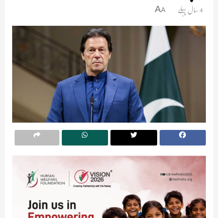
4 سال پہلے
A
A