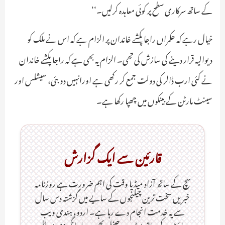
کے ساتھ سرکاری سطح پر کوئی معاہدہ کرلیں۔‘‘
خیال رہے کہ حکمراں راجا پکشے خاندان پر الزام ہے کہ اس نے ملک کو
دیوالیہ قرار دینے کی سازش کی تھی۔ الزام یہ بھی ہے کہ راجا پکشے خاندان
نے کئی ارب ڈالر کی دولت جمع کر رکھی ہے اورانہیں دوبئی، سیشلس اور
سینٹ مارٹن کے بینکوں میں چھپا رکھا ہے۔
قارئین سے ایک گزارش
سچ کے ساتھ آزاد میڈیا وقت کی اہم ضرورت ہےـ روزنامہ
خبریں سخت ترین چیلنجوں کے سایے میں گزشتہ دس سال
سے یہ خدمت انجام دے رہا ہے۔ اردو، ہندی ویب
سائٹ کے ساتھ یو ٹیوب چینل بھی۔ جلد انگریزی پورٹل