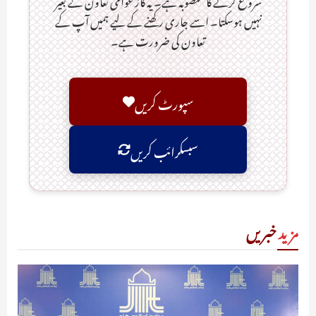
شروع کرنے کا منصوبہ ہے۔ یہ کاز عوامی تعاون کے بغیر
نہیں ہوسکتا۔ اسے جاری رکھنے کے لیے ہمیں آپ کے
تعاون کی ضرورت ہے۔
سپورٹ کریں
سبسکرائب کریں
مزید
خبریں