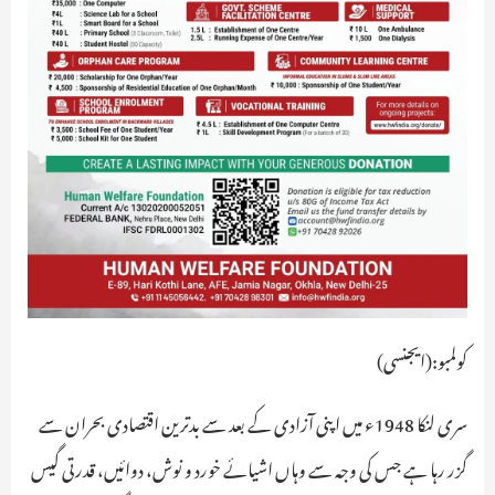
کولمبو:(ایجنسی)
سری لنکا 1948ء میں اپنی آزادی کے بعد سے بدترین اقتصادی بحران سے
گزر رہا ہے جس کی وجہ سے وہاں اشیائے خورد و نوش، دوائیں، قدرتی گیس