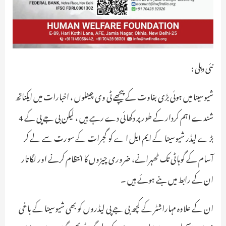
نئی دہلی :
شیوسینا میں ہوئی بڑی بغاوت کے پیچھے ٹی وی چینلوں ، اخبارات میں ایکناتھ
شندے اہم کردار کے طور پر دکھائی دے رہے ہیں ، لیکن بی جے پی کے 4
بڑے لیڈر شیوسینا کے ایم ایل اے کو گجرات کے سورت سے لے کر
آسام کے گوہاٹی تک ٹھہرانے، ضروری چیزوں کا انتظام کرنے اور لگاتار
ان کے رابط میں بنے ہوئے ہیں ۔
ان کے علاوہ مہاراشٹر کے کچھ بی جے پی لیڈروں کو بھی شیوسینا کے باغی