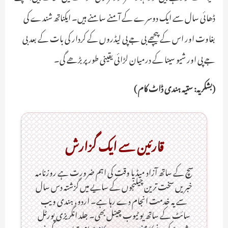
ڈھائی سال سے ایک دوسرے کے آمنے سامنے ہیں۔ ایکناتھ شندے کی
بغاوت اور اس کے پیچھے بی جے پی لیڈروں کے کردار کی بات کے بعد بی
جے پی اور شیو سینا کے درمیان لڑائی یقینی طور پر بڑھے گی۔
(بشکریہ: ستیہ ہندی ڈاٹ کام )
قارئین سے ایک گزارش
سچ کے ساتھ آزاد میڈیا وقت کی اہم ضرورت ہےـ روزنامہ
خبریں سخت ترین چیلنجوں کے سایے میں گزشتہ دس سال
سے یہ خدمت انجام دے رہا ہے۔ اردو، ہندی ویب
سائٹ کے ساتھ یو ٹیوب چینل بھی۔ جلد انگریزی پورٹل