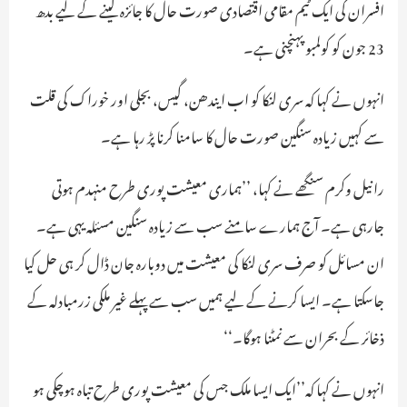
افسران کی ایک ٹیم مقامی اقتصادی صورت حال کا جائزہ لینے کے لیے بدھ
23 جون کو کولمبو پہنچنی ہے۔
انہوں نے کہا کہ سری لنکا کو اب ایندھن، گیس، بجلی اور خوراک کی قلت
سے کہیں زیادہ سنگین صورت حال کا سامنا کرنا پڑ رہا ہے۔
رانیل وکرم سنگھے نے کہا، ’’ہماری معیشت پوری طرح منہدم ہوتی
جارہی ہے۔ آج ہمارے سامنے سب سے زیادہ سنگین مسئلہ یہی ہے۔
ان مسائل کو صرف سری لنکا کی معیشت میں دوبارہ جان ڈال کر ہی حل کیا
جاسکتا ہے۔ ایسا کرنے کے لیے ہمیں سب سے پہلے غیر ملکی زرمبادلہ کے
ذخائر کے بحران سے نمٹنا ہوگا۔‘‘
انہوں نے کہا کہ’’ایک ایسا ملک جس کی معیشت پوری طرح تباہ ہوچکی ہو