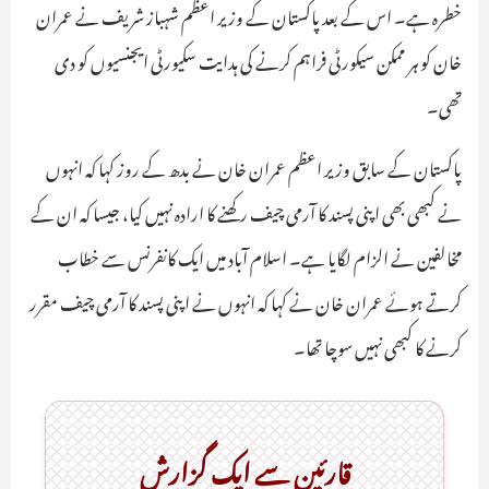
خطرہ ہے۔ اس کے بعد پاکستان کے وزیر اعظم شہباز شریف نے عمران
خان کو ہر ممکن سیکورٹی فراہم کرنے کی ہدایت سکیورٹی ایجنسیوں کو دی
تھی۔
پاکستان کے سابق وزیر اعظم عمران خان نے بدھ کے روز کہا کہ انہوں
نے کبھی بھی اپنی پسند کا آرمی چیف رکھنے کا ارادہ نہیں کیا، جیسا کہ ان کے
مخالفین نے الزام لگایا ہے۔ اسلام آباد میں ایک کانفرنس سے خطاب
کرتے ہوئے عمران خان نے کہا کہ انہوں نے اپنی پسند کا آرمی چیف مقرر
کرنے کا کبھی نہیں سوچا تھا۔
قارئین سے ایک گزارش