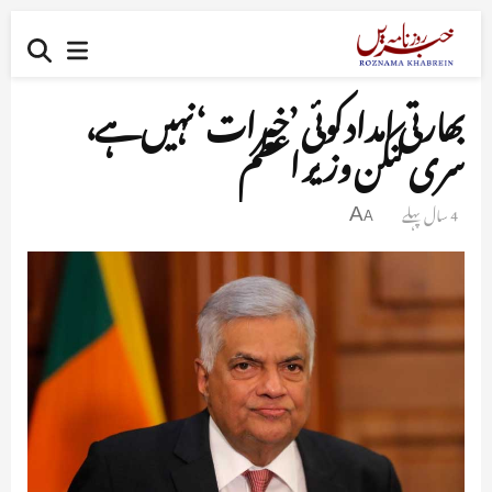
بھارتی امداد کوئی ’خیرات‘ نہیں ہے،
سری لنکن وزیر اعظم
4 سال پہلے
A
A