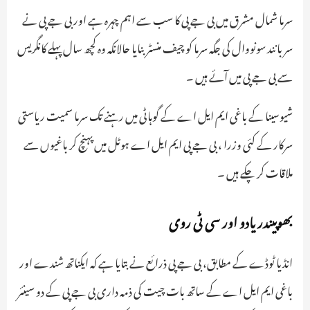
سرما شمال مشرق میں بی جے پی کا سب سے اہم چہرہ ہے اور بی جے پی نے
سربانند سونووال کی جگہ سرما کو چیف منسٹر بنایا حالانکہ وہ کچھ سال پہلے کانگریس
سے بی جے پی میں آئے ہیں ۔
شیوسینا کے باغی ایم ایل اے کے گوہاٹی میں رہنے تک سرما سمیت ریاستی
سرکار کے کئی وزرا ، بی جے پی ایم ایل اے ہوٹل میں پہنچ کر باغیوں سے
ملاقات کر چکے ہیں ۔
بھوپیندر یادو اور سی ٹی روی
انڈیا ٹوڈے کے مطابق، بی جے پی ذرائع نے بتایا ہے کہ ایکناتھ شندے اور
باغی ایم ایل اے کے ساتھ بات چیت کی ذمہ داری بی جے پی کے دو سینئر