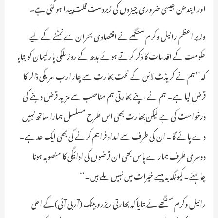
اور ایندھن جیسی ضروری چیزوں کی زبردست قلت پیدا ہو گئی ہے۔
وزیر اعظم رانیل وکرم سنگھے نے اقتصادی بحران سے نمٹنے کے لیے
حکومت کے اقدامات کا ذکر کرتے ہوئے بدھ کے روز ملکی پارلیمان کو بتایا
کہ ’’ہم نے کریڈٹ لائن کے تحت بھارت سے چار ارب امریکی ڈالر کا
قرض لیا ہے۔ ہم نے اپنے بھارتی ہم مناصب سے مزید قرض دینے کی
درخواست کی ہے لیکن بھارت بھی اس طرح مسلسل ہمارا ساتھ نہیں
دے پائے گا۔ ان کی طرف سے امداد فراہم کرنے کی بھی ایک حد ہے۔
دوسری طرف ہمارے پاس بھی ان قرضوں کی ادائیگی کا منصوبہ ہونا
چاہئے۔ کیونکہ یہ پیسے خیرات میں نہیں ملے ہیں۔‘‘
رانیل وکرم سنگھے نے بتایا کہ بھارتی ریزرو بینک (آر بی آئی) کے اعلی