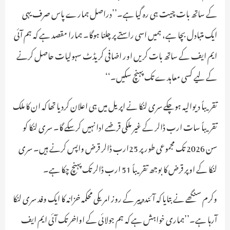
کے ساتھ بات چیت ہی رہ گیا ہے۔’’دراصل ہمارے پاس صرف یہی
ایک متبادل بچا ہے، ہمیں اسی راستے پر چلنا ہوگا۔ ہمارا مقصد ہے کہ ہم آئی
ایم ایف کے ساتھ بات کریں اور اضافی کریڈٹ سہولیات حاصل کرنے
کے لیے کسی معاہدے تک پہنچ سکیں۔‘‘
تقریباً دیوالیہ ہوچکے سری لنکا نے اپریل میں ہی اعلان کردیا تھا کہ ان کا ملک
تقریباً سات ارب ڈالر کے غیر ملکی قرضے ادا نہیں کرسکے گا۔ سری لنکا کو
سن 2026 تک مجموعی طورپر 25ارب ڈالر قرض واپس کرنے ہیں۔ سری
لنکا کے اوپر قرض کا بوجھ تقریباً 51 ارب ڈالر تک پہنچ چکا ہے۔
وکرم سنگھے نے بتایا کہ آئندہ پیر کے روز امریکی محکمہ خزانہ کا ایک وفد سری لنکا
آرہا ہے۔’’ہماری خواہش ہے کہ ہم جولائی کے اواخر تک آئی ایم ایف