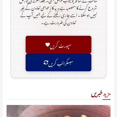
شروع کرنے کا منصوبہ ہے۔ یہ کاز عوامی تعاون کے بغیر
نہیں ہوسکتا۔ اسے جاری رکھنے کے لیے ہمیں آپ کے
تعاون کی ضرورت ہے۔
سپورٹ کریں
سبسکرائب کریں
مزید
خبریں