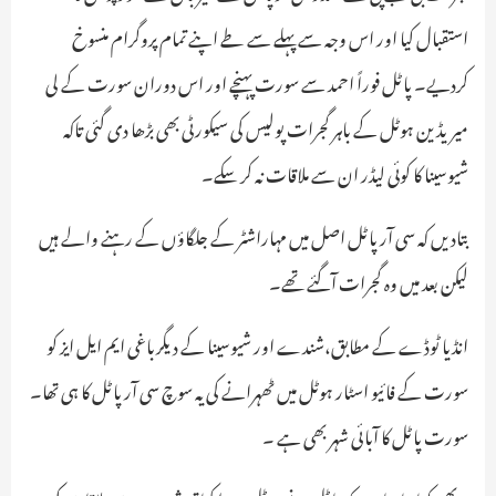
استقبال کیا اور اس وجہ سے پہلے سے طے اپنے تمام پروگرام منسوخ
کردیے۔ پاٹل فوراً احمد سے سورت پہنچے اور اس دوران سورت کے لی
میریڈین ہوٹل کے باہر گجرات پولیس کی سیکورٹی بھی بڑھا دی گئی تاکہ
شیوسینا کا کوئی لیڈر ان سے ملاقات نہ کر سکے۔
بتادیں کہ سی آر پاٹل اصل میں مہاراشٹر کے جلگاؤں کے رہنے والے ہیں
لیکن بعد میں وہ گجرات آگئے تھے۔
انڈیا ٹوڈے کے مطابق،شندے اور شیوسینا کے دیگرباغی ایم ایل ایز کو
سورت کے فائیو اسٹار ہوٹل میں ٹھہرانے کی یہ سوچ سی آر پاٹل کا ہی تھا۔
سورت پاٹل کا آبائی شہر بھی ہے ۔