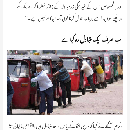
اور بالخصوص جس کے غیر ملکی زرمبادلہ کے ذخائر خطرناک حد تک کم
ہوچکے ہوں، اسے دوبارہ بحال کرنا کوئی آسان کام نہیں ہے۔‘‘
اب صرف ایک متبادل رہ گیا ہے
وکرم سنگھے نے کہا کہ سری لنکا کے پاس واحد متبادل بین الاقوامی مالیاتی فنڈ