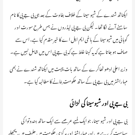
ایکناتھ شندے کے شیو سینا کے خلاف بغاوت کے بعد ہی بی جے پی کا نام
سامنے آنے لگا تھا۔ لیکن بی جے پی لیڈروں نے جس طرح سورت اور
گوہاٹی میں شیوسینا کے باغی ایم ایل اے کا خیر مقدم کیا ہے، اس سے
صاف ہو جاتا ہے کہ یہ کہنا غلط ہے کہ بی جے پی اس میں شامل نہیں ہے۔
وزیر اعلیٰ ادھو ٹھاکرے کے ساتھ بات چیت میں ایکناتھ شندے نے بھی
مہاراشٹر میں بی جے پی کے ساتھ حکومت بنانے کا مطالبہ کیا ہے۔
بی جے پی اور شیوسینا کی لڑائی
بی جے پی اور شیو سینا، جو ایک لمبے عرصے سے ایک ساتھ ہندوتوا کی
سیاست کر رہے ہیں اور مہاراشٹر اور مرکزی حکومت میں حلیف ہیں، پچھلے