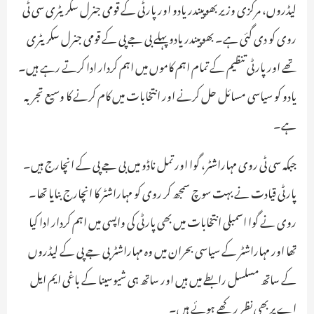
لیڈروں، مرکزی وزیر بھوپیندر یادو اور پارٹی کے قومی جنرل سکریٹری سی ٹی
روی کو دی گئی ہے۔ بھوپیندر یادو پہلے بی جے پی کے قومی جنرل سکریٹری
تھے اور پارٹی تنظیم کے تمام اہم کاموں میں اہم کردار ادا کرتے رہے ہیں۔
یادو کو سیاسی مسائل حل کرنے اور انتخابات میں کام کرنے کا وسیع تجربہ
ہے۔
جبکہ سی ٹی روی مہاراشٹر، گوا اور تمل ناڈو میں بی جے پی کے انچارج ہیں۔
پارٹی قیادت نے بہت سوچ سمجھ کر روی کو مہاراشٹر کا انچارج بنایا تھا۔
روی نے گوا اسمبلی انتخابات میں بھی پارٹی کی واپسی میں اہم کردار ادا کیا
تھا اور مہاراشٹر کے سیاسی بحران میں وہ مہاراشٹر بی جے پی کے لیڈروں
کے ساتھ مسلسل رابطے میں ہیں اور ساتھ ہی شیوسینا کے باغی ایم ایل
اے پر بھی نظر رکھے ہوئے ہیں۔