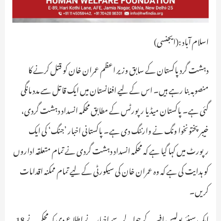
اسلام آباد :(ایجنسی)
دہشت گرد پاکستان کے سابق وزیر اعظم عمران خان کو قتل کرنے کا
منصوبہ بنا رہے ہیں۔ اس کے لیے افغانستان میں ایک قاتل سے مدد مانگی
گئی ہے۔ پاکستان میڈیا رپورٹس کے مطابق محکمہ انسداد دہشت گردی،
خیبر پختونخوا ونگ نے وارننگ دی ہے۔ پاکستانی اخبار ’جنگ‘ کی ایک
رپورٹ میں کہا گیا ہے کہ محکمہ انسداد دہشت گردی نے تمام متعلقہ اداروں
کو ہدایت کی ہے کہ وہ عمران خان کی سیکورٹی کے لیے تمام ممکنہ اقدامات
کریں۔
ایک سینئر پولیس افسر کے حوالے سے اخبار نے اطلاع دی کہ محکمہ نے 18