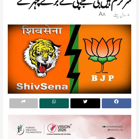
4 سال پہلے
A
A