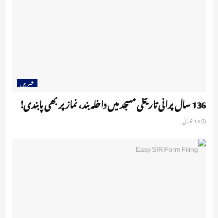
خبریں
136 سال پرانی تاریخی مسجد میں داخلہ بند، نماز پر بھی پابندی!
13 جولائی