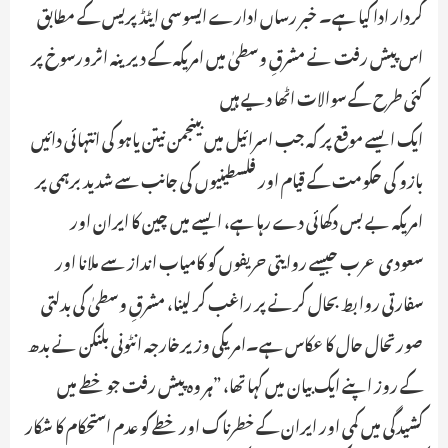
کردار ادا کیا ہے۔ خبر رساں ادارے ایسوسی ایٹڈ پریس کے مطابق
اس پیش رفت نے مشرقِ وسطیٰ میں امریکہ کے دیرینہ اثرورسوخ پر
کئی طرح کے سوالات اٹھا دیے ہیں
ایک ایسے موقع پر کہ جب اسرائیل میں بینجمن نیتن یاہو کی انتہائی دائیں
بازو کی حکومت کے قیام اور فلسطینیوں کی جانب سے شدید برہمی پر
امریکہ بے بس دکھائی دے رہا ہے، ایسے میں چین کا ایران اور
سعودی عرب جیسے روایتی حریفوں کو کامیاب انداز سے ملانا اور
سفارتی روابط بحال کرنے پر راغب کر لینا، مشرقِ وسطیٰ کی بدلتی
صورتحال حال کا عکاس ہے۔امریکی وزیرخارجہ انٹونی بلنکن نے بدھ
کے روز اپنے ایک بیان میں کہا تھا، ”ہر وہ پیش رفت جو خطے میں
کشیدگی میں کمی اور ایران کے خطرناک اور خطے کو عدم استحکام کا شکار