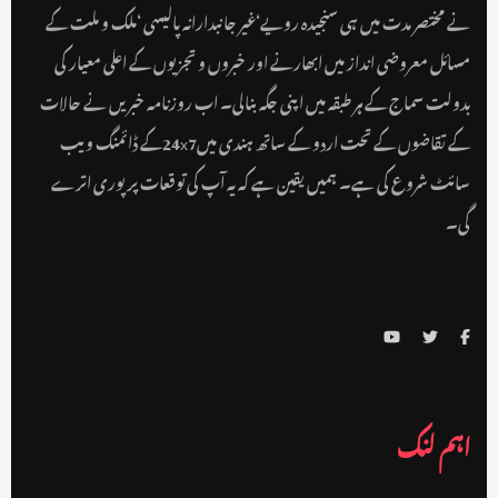
نے مختصر مدت میں ہی سنجیدہ رویے‘غیر جانبدارانہ پالیسی ‘ملک و ملت کے
مسائل معروضی انداز میں ابھارنے اور خبروں و تجزیوں کے اعلی معیار کی
بدولت سماج کے ہر طبقہ میں اپنی جگہ بنالی۔ اب روزنامہ خبریں نے حالات
کے تقاضوں کے تحت اردو کے ساتھ ہندی میں24x7کے ڈائمنگ ویب
سائٹ شروع کی ہے۔ ہمیں یقین ہے کہ یہ آپ کی توقعات پر پوری اترے
گی۔
اہم لنک