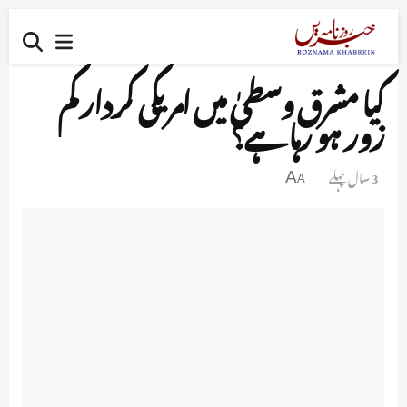
کیا مشرق وسطیٰ میں امریکی کردار کم
زور ہو رہا ہے؟
3 سال پہلے
A
A