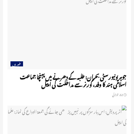
خبریں
جوہر یونیورسٹی بحران: طلبہ کے دھرنے میں پہنچا جماعت
اسلامی ہند کا وفد، گورنر سے مداخلت کی اپیل
22 جولائی