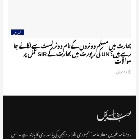
خبریں
بھارت میں مسلم ووٹروں کے نام ووٹر لسٹ سے نکالے جا
رہے ہیں؟ UN کی رپورٹ میں بھارت کے SIR عمل پر
سوالات
12 جولائی
روزنامہ خبریں مفاد عامہ ‘ جمہوری اقدار وآئین کی پاسداری کا پابند ہے۔ اس