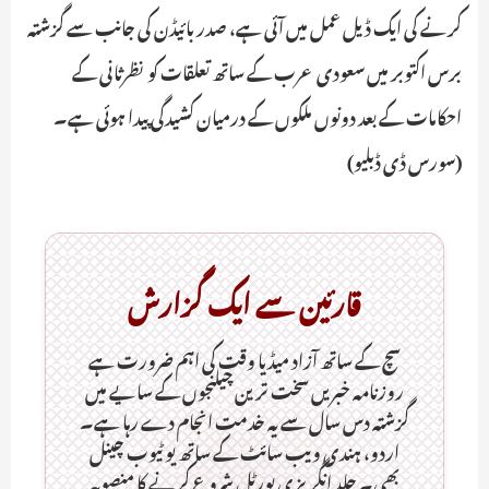
کرنے کی ایک ڈیل عمل میں آئی ہے، صدر بائیڈن کی جانب سے گزشتہ
برس اکتوبر میں سعودی عرب کے ساتھ تعلقات کو نظرثانی کے
احکامات کے بعد دونوں ملکوں کے درمیان کشیدگی پیدا ہوئی ہے۔
(سورس ڈی ڈبلیو)
قارئین سے ایک گزارش
سچ کے ساتھ آزاد میڈیا وقت کی اہم ضرورت ہےـ
روزنامہ خبریں سخت ترین چیلنجوں کے سایے میں
گزشتہ دس سال سے یہ خدمت انجام دے رہا ہے۔
اردو، ہندی ویب سائٹ کے ساتھ یو ٹیوب چینل
بھی۔ جلد انگریزی پورٹل شروع کرنے کا منصوبہ