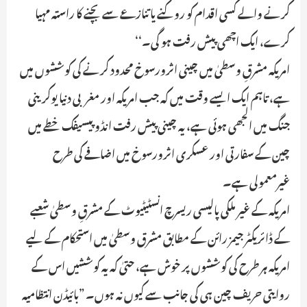
کرنے والے کسی اقدام کو روکنے یا تنازعے سے بچنے کا راستہ مہیا
کرے، ایک اچھی پیش رفت ہو گی۔‘‘
امریکہ مشرقِ وسطیٰ میں چینی اثرورسوخ محدود کرنے کی کوششوں میں
ہے، تاہم ایک ایسے وقت میں کہ جب امریکہ اور مغربی دنیا یوکرینی
جنگ میں الجھی ہوئی ہے، یہ چینی پیش رفت انڈو پیسیفک خطے میں
چین کے سفارتی اور عسکری اثرورسوخ میں اضافے کی طرح
غیرمعمولی ہے۔
امریکہ کے غیر ملکی پالیسی ریسرچ انسٹیٹیوٹ کے مشرقِ وسطیٰ شعبے
کے ڈائریکٹر جیمز رائن کے مطابق مشرق وسطیٰ میں استحکام کے لیے
امریکہ ہر طرح کی کوششوں پر خوش ہے، حتیٰ کہ یہ کوششیں اس کے
روایتی حریف چین ہی کی جانب سے کیوں نہ ہوں۔ ”بائیڈن انتظامیہ