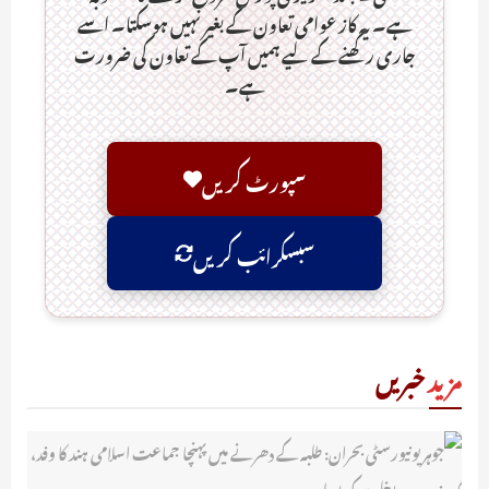
ہے۔ یہ کاز عوامی تعاون کے بغیر نہیں ہوسکتا۔ اسے
جاری رکھنے کے لیے ہمیں آپ کے تعاون کی ضرورت
ہے۔
سپورٹ کریں
سبسکرائب کریں
مزید
خبریں