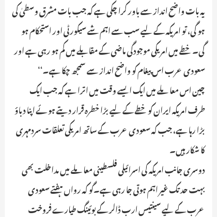
یہ بات واضح انداز سے باور کرا چکی ہے کہ جب بات مشرق وسطیٰ کی
ہو گی، تو امریکہ کے لیے سب سے اہم شے سیکورٹی اور استحکام ہو
گی۔ خطے میں امریکی موجودگی ماضی کے مقابلے میں کم ہو رہی ہے اور
سعودی عرب اس پیغام کو واضح انداز سے سمجھ چکا ہے۔‘‘
چین اس معاملے میں ایک ایسے وقت میں اترا ہے کہ جب ایک
طرف امریکہ ایران کو خطے کے لیے بڑا خطرہ قرار دیتے ہوئے اپنا دباؤ
بڑا رہا ہے، جب کہ سعودی عرب کے ساتھ امریکی تعلقات سردمہری
کا شکار ہیں۔
دوسری جانب امریکہ کی اسرائیلی فلسطینی معاملے میں مداخلت بھی
بہت حد تک غیر اہم ہوتی جا رہی ہے۔گو کہ رواں ہفتے سعودی
عرب کے لیے سینتیس ارب ڈالر کے بوئینگ طیارے فروخت