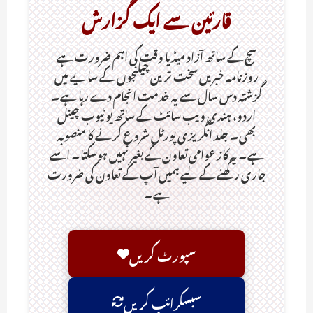
قارئین سے ایک گزارش
سچ کے ساتھ آزاد میڈیا وقت کی اہم ضرورت ہےـ
روزنامہ خبریں سخت ترین چیلنجوں کے سایے میں
گزشتہ دس سال سے یہ خدمت انجام دے رہا ہے۔
اردو، ہندی ویب سائٹ کے ساتھ یو ٹیوب چینل
بھی۔ جلد انگریزی پورٹل شروع کرنے کا منصوبہ
ہے۔ یہ کاز عوامی تعاون کے بغیر نہیں ہوسکتا۔ اسے
جاری رکھنے کے لیے ہمیں آپ کے تعاون کی ضرورت
ہے۔
سپورٹ کریں
سبسکرائب کریں