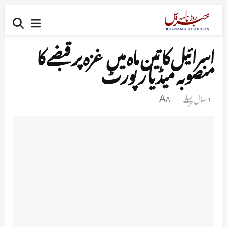
اسرائیل کا تین ماہ میں غزہ پر قبضے کا
منصوبہ میڈیا رپورٹ
1 سال پہلے
A
A