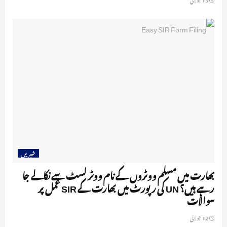
خبریں
بھارت میں مسلم ووٹروں کے نام ووٹر لسٹ سے نکالے جا
رہے ہیں؟ UN کی رپورٹ میں بھارت کے SIR عمل پر
سوالات
12 جولائی