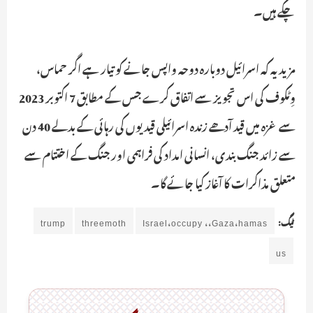
چکے ہیں۔
مزید یہ کہ اسرائیل دوبارہ دوحہ واپس جانے کو تیار ہے اگر حماس،
وِٹکوف کی اس تجویز سے اتفاق کرے جس کے مطابق 7 اکتوبر 2023
سے غزہ میں قید آدھے زندہ اسرائیلی قیدیوں کی رہائی کے بدلے 40 دن
سے زائد جنگ بندی، انسانی امداد کی فراہمی اور جنگ کے اختتام سے
متعلق مذاکرات کا آغاز کیا جائے گا۔
ٹیگ:
Israel،occupy ،،Gaza،hamas
threemoth
trump
us