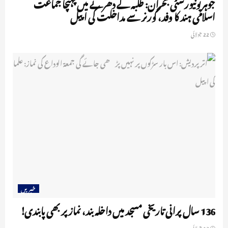
جوہر یونیورسٹی بحران: طلبہ کے دھرنے میں پہنچا جماعت
اسلامی ہند کا وفد، گورنر سے مداخلت کی اپیل
22 جولائی
خبریں
136 سال پرانی تاریخی مسجد میں داخلہ بند، نماز پر بھی پابندی!
13 جولائی