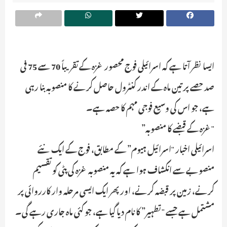
ایسا نظر آتا ہے کہ اسرائیلی فوج محصور غزہ کے تقریباً 70 سے 75 فی
صد حصے پر تین ماہ کے اندر کنٹرول حاصل کرنے کا منصوبہ بنا رہی
ہے، جو اس کی وسیع فوجی مہم کا حصہ ہے۔
"غزہ کے قبضے کا منصوبہ”
اسرائیلی اخبار "اسرائیل ہیوم” کے مطابق، فوج کے ایک نئے
منصوبے سے انکشاف ہوا ہے کہ یہ منصوبہ غزہ کی پٹی کو تقسیم
کرنے، زمین پر قبضہ کرنے، اور پھر ایک ایسی مرحلہ وار کارروائی پر
مشتمل ہے جسے "تطہیر” کا نام دیا گیا ہے، جو کئی ماہ جاری رہے گی۔