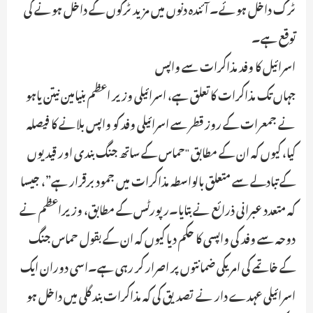
ٹرک داخل ہوئے۔ آئندہ دنوں میں مزید ٹرکوں کے داخل ہونے کی
توقع ہے۔
اسرائیل کا وفد مذاکرات سے واپس
جہاں تک مذاکرات کا تعلق ہے، اسرائیلی وزیر اعظم بنیامین نیتن یاہو
نے جمعرات کے روز قطر سے اسرائیلی وفد کو واپس بلانے کا فیصلہ
کیا، کیوں کہ ان کے مطابق "حماس کے ساتھ جنگ بندی اور قیدیوں
کے تبادلے سے متعلق بالواسطہ مذاکرات میں جمود برقرار ہے”، جیسا
کہ متعدد عبرانی ذرائع نے بتایا۔رپورٹس کے مطابق، وزیراعظم نے
دوحہ سے وفد کی واپسی کا حکم دیا کیوں کہ ان کے بقول حماس جنگ
کے خاتمے کی امریکی ضمانتوں پر اصرار کر رہی ہے۔اسی دوران ایک
اسرائیلی عہدے دار نے تصدیق کی کہ مذاکرات بند گلی میں داخل ہو