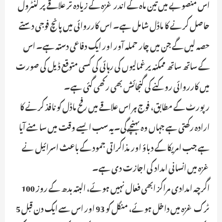
اس منصوبے میں تین ماہ کے اندر غزہ کے زیادہ تر علاقے پر کنٹرول
حاصل کرنے کا ماڈل شامل ہے۔ اس کارروائی میں پانچ فوجی دستے
حصہ لیں گے جن میں چار حملہ آور اور ایک دفاعی دستہ ہے۔ اس
کے ساتھ ساتھ ممکنہ یرغمالیوں کی رہائی کی کسی متوقع ڈیل کی صورت
میں کارروائی روکنے کی گنجائش بھی رکھی گئی ہے۔
رپورٹ کے مطابق، فوج ہر اس علاقے میں رفح ماڈل کو نافذ کرنے کا
ارادہ رکھتی ہے جہاں وہ پہنچے گی۔یہ سب ایسے وقت میں سامنے آیا
ہے جب امریکا کے دباؤ اور مذاکراتی جمود کے باعث اسرائیل نے
غزہ میں انسانی امداد کی اجازت دی ہے۔
اگرچہ امدادی مراکز ابھی فعال نہیں ہوئے، البتہ بدھ کے روز 100
ٹرک غزہ میں داخل ہوئے، منگل کو 93 اور اس سے ایک دن قبل 5