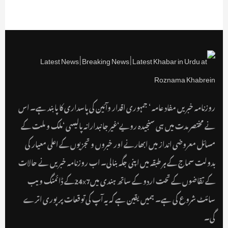
روزنامہ خبریں مفاد عامہ ‘ جمہوری اقدار وآئین کی پاسداری کا پابند ہے۔ اس
نے مختصر مدت میں ہی سنجیدہ رویے‘غیر جانبدارانہ پالیسی ‘ملک و ملت کے
مسائل معروضی انداز میں ابھارنے اور خبروں و تجزیوں کے اعلی معیار کی
بدولت سماج کے ہر طبقہ میں اپنی جگہ بنالی۔ اب روزنامہ خبریں نے حالات
کے تقاضوں کے تحت اردو کے ساتھ ہندی میں24x7کے ڈائمنگ ویب
سائٹ شروع کی ہے۔ ہمیں یقین ہے کہ یہ آپ کی توقعات پر پوری اترے
گی۔