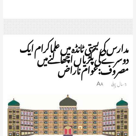
مدارس کی بستی ٹانڈہ میں علماکرام ایک
دوسرے کی پگڑیاں اچھالنےمیں
مصروف:عوام ناراض
5 سال پہلے
A
A