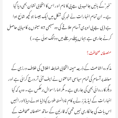
’خبر‘کے بائیں جانب بی جے پی کا نام اور اس کا انتخابی نشان بھی دیا گیا
ہے۔ ان تمام اخبارات نے خبر کی شکل میں ایک جیسا جو کچھ شائع ہوا
ہے ( بی جے پی اوپری آسام علاقے کی وہ سبھی 47 سیٹوں پر کامیابی حاصل
کرنے جارہی ہے جہاں پہلے مرحلے میں ووٹنگ ہوئی ہے۔ )
منصفانہ صحافت؟
مذکورہ اشاعت کے ذریعہ مبینہ انتخابی ضابطہ اخلاق کی خلاف ورزی کے
معاملہ پر آسام کی تمام سیاسی جماعتوں نے ایف آئی آر درج کرائی ہے اور
دیگر کارروائی بھی کی جارہی ہے۔ مگر ہمارا سوال برعکس ہے۔ وہ یہ کہ کیا
اخبارات کے ایڈیٹرز نے یہ کام نادانستہ طور پرکیا (یا ہونے دیا)اور انہیں
اس بات کی جانکاری نہیں تھی کہ قارئین کے ساتھ منصفانہ صحافت کے