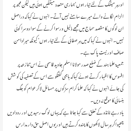
اورہر میٹنگ کے لئے تیار ہوں‘ہماری متعدد میٹنگیں ہوئی ہیں لیکن مجھ پر
الزام لگانے والے میرے سامنے نہیں آتے۔ انہوں نے کہاکہ دراصل
ان لوگوں کا مقصد سماج میں مجھے ذلیل ورسوا کرنے کے سوا دوسرا کوئی
نہیں۔ انہوں نے کہا کہ میں ہر صفائی کے لئے تیار ہوں‘ کیونکہ میرادامن
صاف اور نیت پاک ہے۔
جمعیۃ علما ہند کے ضلع صدر مولانا اسلم جاوید قاسمی نے اس تنازعہ پر
افسوس کا اظہار کرتے ہوئے کہاکہ باہمی گفتگو سے اس کے تصفیہ کی کوشش
کی جائے انہوں نے کہا کہ علما کرام سڑکوں پر مسائل لاکر عوام کو جگ
ہنسائی کا موقع نہ دیں۔
یاد رہے ٹانڈہ کے تعلق سے کہا جاتا ہے کہ یہاں لوگ رسیدیں اور رودادیں
چھپواکر ہرسال لاکھوں کا چندہ کرتے ہیں اور یوں اصل حق دار مدارس