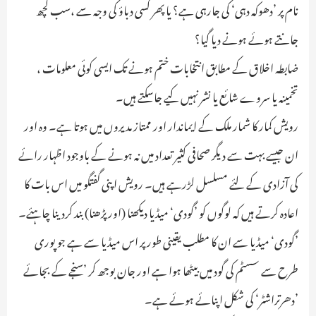
نام پر ’دھوکہ دہی‘ کی جارہی ہے؟ یا پھر کسی دباؤ کی وجہ سے ،سب کچھ
جانتے ہوئے ہونے دیا گیا؟
ضابطہ اخلاق کے مطابق انتخابات ختم ہونے تک ایسی کوئی معلومات ،
تخمینہ یا سروے شائع یا نشر نہیں کیے جاسکتے ہیں۔
رویش کمار کا شمار ملک کے ایماندار اور ممتاز مدیروں میں ہوتا ہے۔ وہ اور
ان جیسے بہت سے دیگر صحافی کثیر تعداد میں نہ ہونے کے باوجود اظہار رائے
کی آزادی کے لئے مسلسل لڑرہے ہیں۔ رویش اپنی گفتگو میں اس بات کا
اعادہ کرتے ہیں کہ لوگوں کو ’گودی‘ میڈیا دیکھنا (اور پڑھنا) بند کردینا چاہئے۔
’گودی‘ میڈیا سے ان کا مطلب یقینی طور پر اس میڈیا سے ہے جو پوری
طرح سے سسٹم کی گود میں بیٹھا ہوا ہے اور جان بوجھ کر ’سنجے کے بجائے
’دھرتراشٹر‘ کی شکل اپنائے ہوئے ہے۔