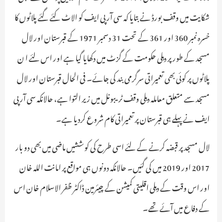
شکایت میں وقف بورڈ نے بتایا کہ سی آر پی ایف کو الاٹ کئے گئے پلاٹوں کا
خسرہ نمبر 360 اور 361 کے تحت 31 دسمبر 1971 کے قبرستان اور لال
مسجد کے طور پر دہلی حکومت کے گزٹ میں دکھایا گیا ہے اور اس لئے ا ن
پلاٹوں پر کوئی بھی تعمیراتی سرگرمی بند کی جائے۔ فی الحال قبرستان اور لال
مسجد سے متعلق معاملہ دہلی وقف ٹریبونل میں زیر التوا ہے، حالانکہ سی آر پی
ایف نے پہلے ہی قبرستان پر تعمیراتی کام شروع کردیا ہے۔
لال مسجد پر قبضہ کرنے کے لئے اسی طرح کی کوششیں ماضی میں بھی دو بار
2017 اور 2019 میں کی گئیں۔ حالانکہ دونوں ہی مواقع پر امانت اللہ خان
اور اس وقت کے دہلی اقلیتی کمیشن کے چیئرمین ڈاکٹر ظفر الاسلام خان اس
کے دفاع میں آئے تھے۔