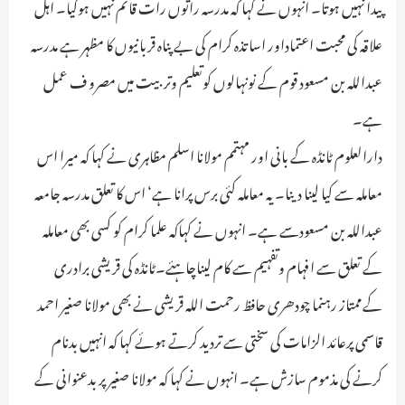
پیدا نہیں ہوتا۔ انہوں نے کہا کہ مدرسہ راتوں رات قائم نہیں ہوگیا۔ اہل
علاقہ کی محبت اعتماداور اساتذہ کرام کی بے پناہ قربانیوں کا مظہر ہے مدرسہ
عبداللہ بن مسعود قوم کے نونہالوں کوتعلیم وتربیت میں مصرو ف عمل
ہے۔
دارالعلوم ٹانڈہ کے بانی اور مہتمم مولانا اسلم مظاہری نے کہا کہ میرا اس
معاملہ سے کیا لینا دینا۔ یہ معاملہ کئی برس پرانا ہے‘ اس کا تعلق مدرسہ جامعہ
عبداللہ بن مسعودسے ہے۔ انہوں نے کہاکہ علما کرام کو کسی بھی معاملہ
کے تعلق سے افہام وتفہیم سے کام لیناچاہئے۔ٹانڈہ کی قریشی برادری
کےممتاز رہنما چودھری حافظ رحمت اللہ قریشی نے بھی مولانا صغیر احمد
قاسمی پرعائد الزامات کی سختی سے تردید کرتے ہوئے کہا کہ انہیں بدنام
کرنے کی مذموم سازش ہے۔ انہوں نے کہا کہ مولانا صغیر پر بدعنوانی کے