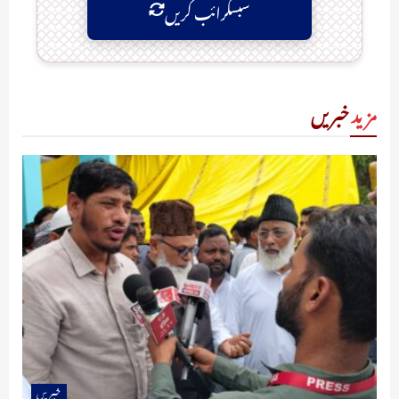
سبسکرائب کریں
مزید
خبریں
خبریں