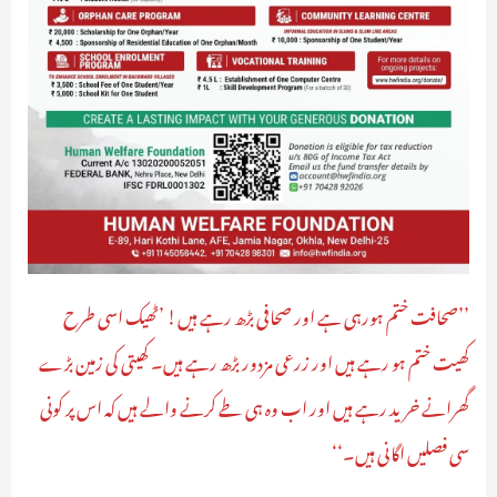
’’صحافت ختم ہورہی ہے اور صحافی بڑھ رہے ہیں! ’ٹھیک اسی طرح
کھیت ختم ہو رہے ہیں اور زرعی مزدور بڑھ رہے ہیں۔ کھیتی کی زمین بڑے
گھرانے خرید رہے ہیں اور اب وہ ہی طے کرنے والے ہیں کہ اس پر کونی
سی فصلیں اگانی ہیں۔‘‘