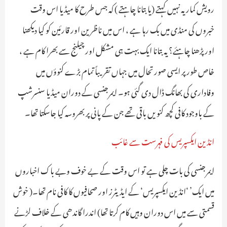
رویش کمار یہ نہیں کہتے (یا بتانا چاہتے ) کہ جس طرح کا میڈیا اس وقت
خبروں کی منڈی میں بک رہا ہے ، اس میں ناظرین اور قارئین کو کیا دیکھنا
اور پڑھنا چاہئے؟ یہ بتانا ایک بہت ہی مشکل اور چیلنج سے بھرا کام ہے ،
خاص طور پر ایسی صورتحال میں جہاں تقریباً تمام بڑے کنوؤں میں
وفاداری کی بھانگ ڈال دی گئی ہو۔ ایمرجنسی کے دوران میڈیا سنسرشپ
کے باوجود کافی کچھ کنویں باقی تھے جن کے پانی پر بھروسہ کیا جاسکتا تھا۔
انڈین ایکسپریس کی فہرست سے غائب
ایمرجنسی کی بات چلی ہے تو اس وقت کے بے خوف وبے باک اخباروں
میں ایک’ ‘انڈین ایکسپریس‘ کے ایڈیٹرز اور صحافیوں کا کافی نام تھا۔( خوش
قسمتی سے میں اس دوران وہیں کام کرتا تھا) اندرا گاندھی کے خلاف لڑنے