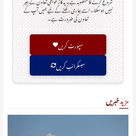
شروع کرنے کا منصوبہ ہے۔ یہ کاز عوامی تعاون کے بغیر
نہیں ہوسکتا۔ اسے جاری رکھنے کے لیے ہمیں آپ کے
تعاون کی ضرورت ہے۔
سپورٹ کریں
سبسکرائب کریں
مزید
خبریں