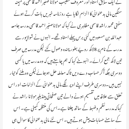
کے ایک سابق استاد اور معروف خطیب مولانا صغیر احمد قاسمی پر مبینہ
سنگین مالی بدعنوانی کا الزام لگایا ہے روزنامہ خبریں بات کرتے ہوئے
مفتی محمد راشد قاسمی مظاہری نے کہا کہ مولاناصغیر احمد قاسمی مدرسہ جامعہ
عبداللہ بن مسعود میں کئی برس پہلے استاد تھے۔ انہوں نے شولاپور سے
مدرسہ کے نام پر 8لاکھ روپے بطور چندہ وصول کئے لیکن مدرسہ میں صرف
تین لاکھ جمع کرائے۔ انہوںنے کہا کہ ہم چاہتےہیں کہ وہ مدرسہ میں یا کسی
دوسری جگہ آکر حساب دے دیں تاکہ معاملہ حل ہوجائےلیکن وہ ملنے کو تیار
نہیں ہیں۔دوسری طرف اپنے اوپر لگے مالی بدعنوانی کے الزامات اور اس
تعلق سے علاقہ میں تقسیم ہونے والے تین صفحاتی ہینڈبلپرمولانا راشد نے
کہاکہ مدرسہ نظم وضبط کے ساتھ چلتا ہے۔اس کی منتظمہ کمیٹی ہے۔ اس
کے سامنے حسابات پیش ہوتےہیں۔ اس لئے مالی بدعنوانی کا سوال ہی