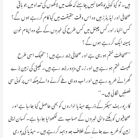
ہیں۔ تو کیا کوئی پوچھنا نہیں چاہئے کہ ملک میں لاکھوں کی تعداد میں جو باقی
صحافی اور ایڈیٹرز ہیں وہ اس وقت حقیقت میں کیا کام کررہے ہوں گے؟
کس اخبار اور کس چینل میں کس طرح کی خبروں کے لیے وہ اپنام خون
پسینہ ایک کررہے ہوں گے ؟
’’صحافت ختم ہورہی ہے اور صحافی بڑھ رہے ہیں! ’ٹھیک اسی طرح
کھیت ختم ہو رہے ہیں اور زرعی مزدور بڑھ رہے ہیں۔ کھیتی کی زمین بڑے
گھرانے خرید رہے ہیں اور اب وہ ہی طے کرنے والے ہیںکہ اس پر کونی سی
فصلیں اگانی ہیں۔‘‘
کارپوریٹ سیکٹر کے ذریعے میڈیا اداروں کو بھی حاصل کیا جارہا ہے اور
صحافیوں کو بکنے والی خبروں کے حساب سے لکھوایا جارہا ہے۔ کسان اپنی
زمین کو خریدے جانے کے خلاف جد وجہد کررہے ہیں ۔ میڈیا کی پوری