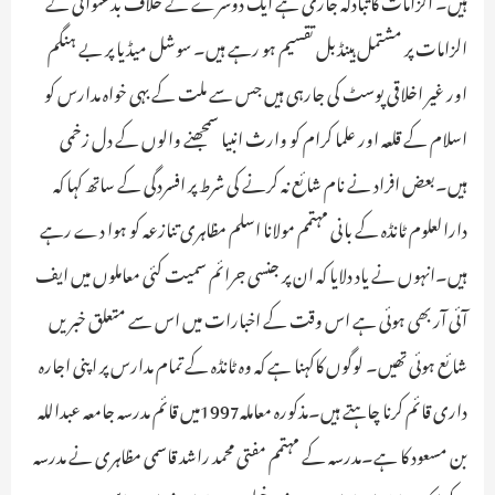
ہیں۔ الزامات کاتبادلہ جاری ہے ایک دوسرے کے خلاف بدعنوانی کے
الزامات پر مشتمل ہینڈبل تقسیم ہو رہے ہیں۔ سوشل میڈیا پر بے ہنگم
اور غیر اخلاقی پوسٹ کی جارہی ہیں جس سے ملت کے بہی خواہ مدارس کو
اسلام کے قلعہ اور علما کرام کو وارث انبیا سمجھنے والوں کے دل زخمی
ہیں۔بعض افراد نے نام شائع نہ کرنے کی شرط پر افسردگی کے ساتھ کہا کہ
دارالعلوم ٹانڈہ کے بانی مہتمم مولانا اسلم مظاہری تنازعہ کو ہوا دے رہے
ہیں۔انہوں نے یاد دلایا کہ ان پر جنسی جرائم سمیت کئی معاملوں میں ایف
آئی آر بھی ہوئی ہے اس وقت کے اخبارات میں اس سے متعلق خبریں
شائع ہوئی تھیں۔ لوگوں کاکہنا ہے کہ وہ ٹانڈہ کے تمام مدارس پر اپنی اجارہ
داری قائم کرنا چاہتے ہیں۔مذکورہ معاملہ1997میں قائم مدرسہ جامعہ عبداللہ
بن مسعود کا ہے۔مدرسہ کے مہتمم مفتی محمد راشد قاسمی مظاہری نے مدرسہ