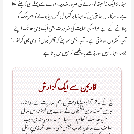
میڈیا کاایک بڑا طبقہ تو ڈرنے کی ضرورت پیدا ہونے سے پہلے ہی کانپنے لگتا
ہے۔ سرکاریں جانتی ہیں کہ میڈیا پر کنٹرول کس دیاجائے تو پھر ملک کو
چلانے کے لیے عوام کی حمایت کی ضرورت بھی ایک بڑی حد تک اپنے
آپ کنٹرول ہوجاتی ہے۔ آپ بھی سوچئے کہ آخر کیوں؟ ’د ی ٹیلی گراف ‘
جیسا اخبار کہیں اور پڑھنے یا دیکھنے کو نہیں مل پاتا ہے۔
قارئین سے ایک گزارش
سچ کے ساتھ آزاد میڈیا وقت کی اہم ضرورت ہےـ روزنامہ
خبریں سخت ترین چیلنجوں کے سایے میں گزشتہ دس سال
سے یہ خدمت انجام دے رہا ہے۔ اردو، ہندی ویب
سائٹ کے ساتھ یو ٹیوب چینل بھی۔ جلد انگریزی پورٹل