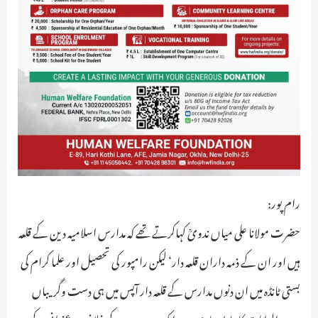
رام پور:
حضرت مولانا علی میاں ندویؒ کہاکرتے تھے کہ مدارس اسلامیہ دین کے قلعہ
ہیں اور ان کے ذمہ داران قلعہ دار‘ لیکن رامپور کی تحصیل اور علما کرام کی
بستی ٹانڈہ میں ان دنوں مدارس کے قلعہ دار آپس میں ہی دست وگریباں