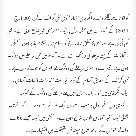
کولکاتا سے نکلنے والے انگریزی اخبار ‘’دی ٹیلی گراف‘ کے پیر (29 مارچ
2021) کے شمارے میں صفحہ اول پر ایک خصوصی خبر شائع ہوئی ہے۔ خبر
گوہاٹی کی ہے اور اس کا تعلق 27 مارچ کو آسام میں اختتام ٖپذیر ہوئی اسمبلی
انتخابات کے پہلے مرحلہ کی ووٹنگ سے ہے۔ آسام میں تین مرحلے میں ووٹنگ
ہونی ہے۔تیسرے و آخری مرحلے کی ووٹنگ چھ اپریل کو ہونے والی ہے۔
ٹیلی گراف کے مطابق آسام کے نو سر فہرست اخبارات (سات آسامی ،
ایک انگریزی میں اور ایک ہندی) میں پہلے مرحلے کی ووٹنگ کے ٹھیک
اگلےہی دن صفحہ اول پر سب سے اوپر ایک کونے سے دوسرے کونے تک
پھیلی ایک ’خبر‘ نمایاں طور پر شائع ہوئی ہے۔ سبھی میں ایک جیسے چوکانے
والے عنوان کے ساتھ شائع مبینہ خبر حقیقت میں اشتہار ہے۔