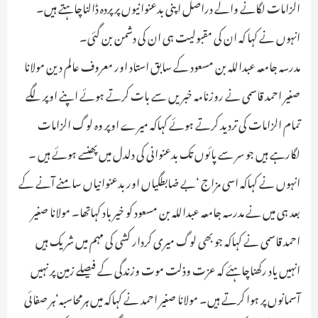
الزامات لگانے والے دراصل اپنی بدعنوانیوں پر پردہ ڈالناچاہتے ہیں۔
انہوں نے کہا کہ ان کی مقبولیت ہی ان کی دشمن بن گئی۔
مدرسہ جامعہ عبداللہ بن مسعود کے سابق استاد اور معروف عالم دین مولانا
صغیر احمد قاسمی نے روزنامہ خبریں سے بات کرتے ہوئے اپنے اوپر لگے
تمام الزامات کی تردید کرتے ہوئے کہاکہ میرے اوپر وہ لوگ الزامات
لگارہے ہیں جو سر سے پائوں تک بدعنوانی کی دلدل میں پھنسے ہوئے ہیں ۔
انہوں نے کہاکہ اسی مزاج ‘بے ضابطگیاں اور بدعنوانیاں سامنے آنے کے
بعد ہی میں نے مدرسہ جامعہ عبداللہ بن مسعود کو خیر باد کہاتھا۔ مولانا صغیر
احمد قاسمی نے کہاکہ جو بھی لوگ میری کردار کشی کی مہم میں شریک ہیں
انہیں یاد رکھناچاہئے کہ عزت وذلت موت وزندگی کے فیصلے زمین پر نہیں
آسمانوں پر ہوا کرتے ہیں۔ مولانا صغیر احمد نے کہاکہ میں ہرمحاسبہ‘ہر صفائی