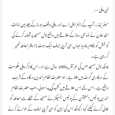
نئی دہلی — :
سینئر لیڈر، آپ کے ایم ایل اے اور دہلی وقف بورڈ کے چیئرمین امانت
اللہ خان نے لودھی روڈ کے علاقے میں واقع لال مسجد پر قبضہ کرنے کی
کوشش کو ناکام بنادیا جہاں سی آر پی ایف ایک بہت بڑا دفتر احاطہ تعمیر
کررہی ہے۔
چونکہ لال مسجد جس کی عمر تقریباً200 سال ہے اور اس کا ذکر دہلی حکومت
کے سرکاری گزٹ میں ملتا ہے ، جو حضرت نظام الدین درگاہ کے قریب
واقع ہے ، اس لئے اس علاقے میں کشیدگی پیدا ہوئی، جب حضرت نظام
الدین پولیس اسٹیشن کے پولیس انسپکٹر نے مسجد کے عملے سے احاطہ کو
خالی کرنے کیلئے کہا ،کیونکہ اس کی زمین کو سی آر پی ایف کے حوالے کرنے