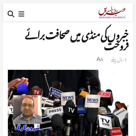
خبروں کی منڈی میں صحافت برائے
فروخت
5 سال پہلے
A
A