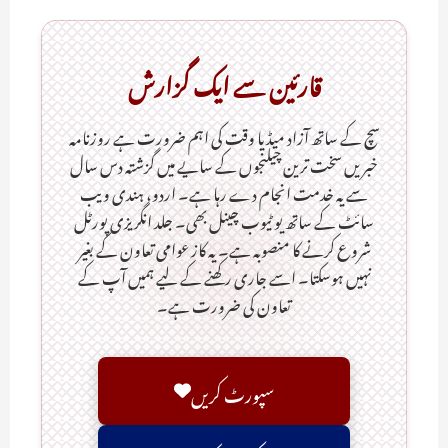
قارئین سے ایک گزارش
سچ کے ساتھ آزاد میڈیا وقت کی اہم ضرورت ہےـ روزنامہ
خبریں سخت ترین چیلنجوں کے سایے میں گزشتہ دس سال
سے یہ خدمت انجام دے رہا ہے۔ اردو، ہندی ویب
سائٹ کے ساتھ یو ٹیوب چینل بھی۔ جلد انگریزی پورٹل
شروع کرنے کا منصوبہ ہے۔ یہ کاز عوامی تعاون کے بغیر
نہیں ہوسکتا۔ اسے جاری رکھنے کے لیے ہمیں آپ کے
تعاون کی ضرورت ہے۔
سپورٹ کریں