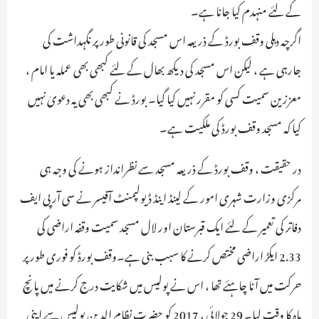
کے لئے منہدم کیا جانا ہے۔
اگرچہ دہلی وقف بورڈ کے ذریعہ اس مسجد کی قانونی طور پر نگہداشت کی
جارہی ہے ، لیکن اس مسجد کی دیکھ بھال کے لئے کبھی بھی عملہ یا امام ،
معززین سمیت کسی کو مقرر نہیں کیا گیا۔ بورڈ نے کبھی بھی یہ دعویٰ نہیں
کیا کہ مسجد وقف بورڈ کی ملکیت ہے۔
در حقیقت ، وقف بورڈ کے ذریعہ مسجد سے نظرانداز ہونے کی وجہ ہی
مرکزی وزارت شہری امور کے لینڈ اینڈ ڈیولپمنٹ آفیسر نے سی آر پی ایف
دفاتر کی تعمیر کے لئے ایک قبرستان اور لال مسجد سمیت وقفہ اراضی کی
2.33 ایکڑ اراضی مختص کرنے کا سبب بنی ہے۔وقف بورڈ کو فوری طور پر
حرکت میں آنا چاہئے تھا ، اس نے پولیس میں شکایت درج کرنے میں پانچ
ماہ کا وقت لیا۔ 29 جولائی ، 2017 کو حضرت نظام الدین پولیس سے اپنی