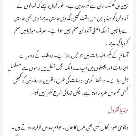
زمین ہی کھسک رہی ہے مگر وہ مین ہے۔ غور کرنا چاہئے کہ کسانوں کے
آندولن کو میڈیا میں اس وقت کتنی جگہ دی جارہی ہے؟ د ی بھی جارہی
ہے یا نہیں ؟ جبکہ اصلی آندولن ختم نہیں ہوا ہے۔ صرف میڈیا میں ختم
کردیا گیا ہے۔
آسام کے کچھ اخبارات میں جو تجربہ ہوا ہے۔ وہ ملک کے دوسرے
اخبارات اور چینلوں میں آپ نے الگ الگ شکل میں برسوں سے مسلسل
چل رہا ہے۔ وہ ٹھنڈ، گرمی ،برسات کی طرح ناظرین اور قارئین کو کبھی
کبھی محسوس ضرور ہوتا ہے ، لیکن خدا کی طرح نظر نہیں آتا۔
میڈیا کنٹرول
ہنگامی صورتحال کسی بھی طرح کا حال ، عوام بعد میں خوفزدہ ہوتے ہیں۔