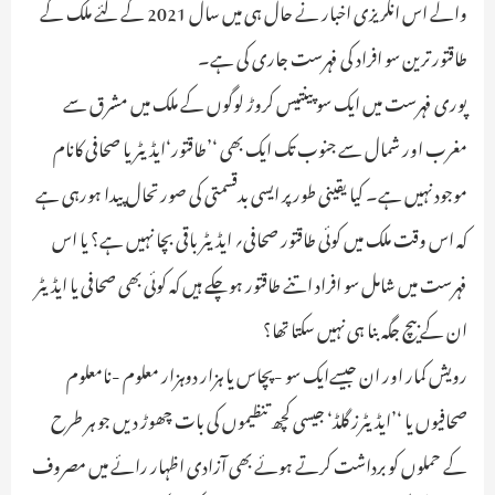
والے اس انگریزی اخبار نے حال ہی میں سال 2021 کے لئے ملک کے
طاقتور ترین سو افراد کی فہرست جاری کی ہے۔
پوری فہرست میں ایک سو پینتیس کروڑ لوگوں کے ملک میں مشرق سے
مغرب اور شمال سے جنوب تک ایک بھی ‘’طاقتور‘ایڈیٹر یا صحافی کانام
موجود نہیں ہے۔ کیا یقینی طور پر ایسی بدقسمتی کی صورتحال پیدا ہورہی ہے
کہ اس وقت ملک میں کوئی طاقتور صحافی؍ ایڈیٹر باقی بچا نہیں ہے؟ یا اس
فہرست میں شامل سو افراد اتنے طاقتور ہوچکے ہیں کہ کوئی بھی صحافی یا ایڈیٹر
ان کے بیچ جگہ بنا ہی نہیں سکتا تھا؟
رویش کمار اور ان جیسےایک سو -پچاس یا ہزار دوہزار معلوم -نامعلوم
صحافیوں یا ‘’ایڈیٹرز گلڈ‘ جیسی کچھ تنظیموں کی بات چھوڑ دیں جو ہر طرح
کے حملوں کو برداشت کرتے ہوئے بھی آزادی اظہار رائے میں مصروف