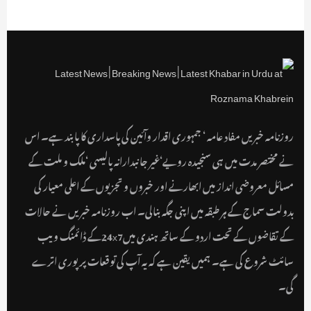
روزنامہ خبریں مفاد عامہ ‘ جمہوری اقدار وآئین کی پاسداری کا پابند ہے۔ اس
نے مختصر مدت میں ہی سنجیدہ رویے‘غیر جانبدارانہ پالیسی ‘ملک و ملت کے
مسائل معروضی انداز میں ابھارنے اور خبروں و تجزیوں کے اعلی معیار کی
بدولت سماج کے ہر طبقہ میں اپنی جگہ بنالی۔ اب روزنامہ خبریں نے حالات
کے تقاضوں کے تحت اردو کے ساتھ ہندی میں24x7کے ڈائمنگ ویب
سائٹ شروع کی ہے۔ ہمیں یقین ہے کہ یہ آپ کی توقعات پر پوری اترے
گی۔