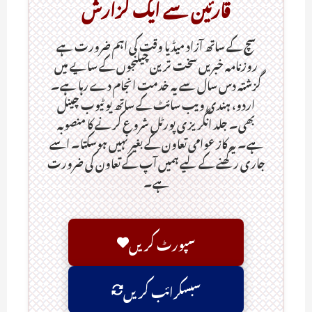
قارئین سے ایک گزارش
سچ کے ساتھ آزاد میڈیا وقت کی اہم ضرورت ہےـ
روزنامہ خبریں سخت ترین چیلنجوں کے سایے میں
گزشتہ دس سال سے یہ خدمت انجام دے رہا ہے۔
اردو، ہندی ویب سائٹ کے ساتھ یو ٹیوب چینل
بھی۔ جلد انگریزی پورٹل شروع کرنے کا منصوبہ
ہے۔ یہ کاز عوامی تعاون کے بغیر نہیں ہوسکتا۔ اسے
جاری رکھنے کے لیے ہمیں آپ کے تعاون کی ضرورت
ہے۔
سپورٹ کریں
سبسکرائب کریں