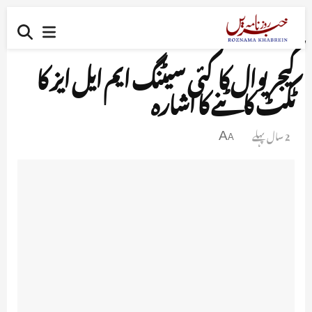
کیجریوال کا کئی سیٹنگ ایم ایل ایز کا
ٹکٹ کاٹنے کا اشارہ
2 سال پہلے
A
A