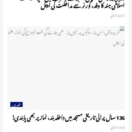
اسلامی ہند کا وفد، گورنر سے مداخلت کی اپیل
22 جولائی
خبریں
136 سال پرانی تاریخی مسجد میں داخلہ بند، نماز پر بھی پابندی!
13 جولائی