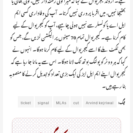
ہے۔ اروند کیجریوال نے کہا کہ میرا کوئی رشتہ دار نہیں، کوئی بھائی یا
بھتیجا نہیں، میں اقربا پروری نہیں کرتا۔ آپ کی وفاداری کسی ایم
ایل اے یا کونسلر سے نہیں ہونی چاہیے، آپ کو کیجریوال کے لیے
کام کرنا ہے۔ کیجریوال تمام 70 سیٹوں پر الیکشن لڑیں گے، جس کو
بھی ٹکٹ ملے گا اسے کیجریوال کے لیے کام کرنا ہوگا۔ انہوں نے
کہا کہ ہر ووٹر کو پولنگ بوتھ تک لانا ہوگا۔ اس سے یہ مانا جا رہا ہے کہ
کیجریوال اپنے ایم ایل ایز کی ایک بڑی تعداد کو تبدیل کرنے کا منصوبہ
بنا رہے ہیں۔
ٹیگ:
Arvind kejriwal
cut
MLAs
signal
ticket