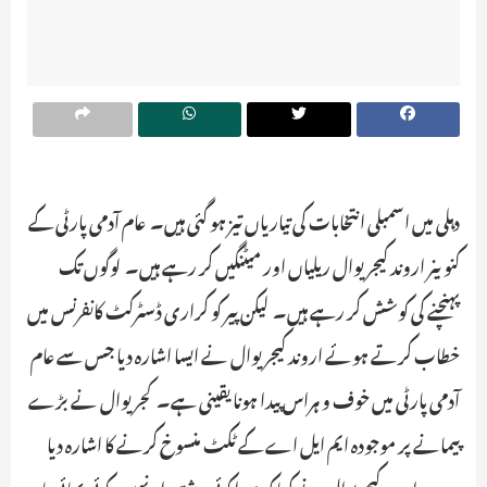
دہلی میں اسمبلی انتخابات کی تیاریاں تیز ہو گئی ہیں۔ عام آدمی پارٹی کے
کنوینر اروند کیجریوال ریلیاں اور میٹنگیں کر رہے ہیں۔ لوگوں تک
پہنچنے کی کوشش کر رہے ہیں۔ لیکن پیر کو کراری ڈسٹرکٹ کانفرنس میں
خطاب کرتے ہوئے اروند کیجریوال نے ایسا اشارہ دیا جس سے عام
آدمی پارٹی میں خوف و ہراس پیدا ہونا یقینی ہے۔ کجریوال نے بڑے
پیمانے پر موجودہ ایم ایل اے کے ٹکٹ منسوخ کرنے کا اشارہ دیا