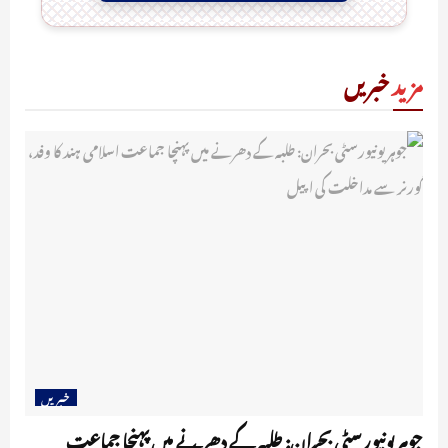
مزید
خبریں
خبریں
جوہر یونیورسٹی بحران: طلبہ کے دھرنے میں پہنچا جماعت