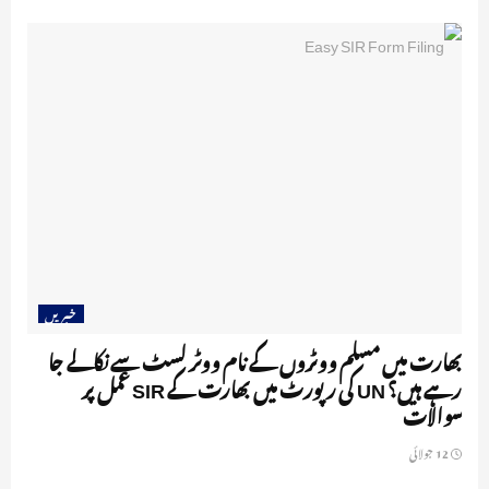
خبریں
بھارت میں مسلم ووٹروں کے نام ووٹر لسٹ سے نکالے جا
رہے ہیں؟ UN کی رپورٹ میں بھارت کے SIR عمل پر
سوالات
12 جولائی