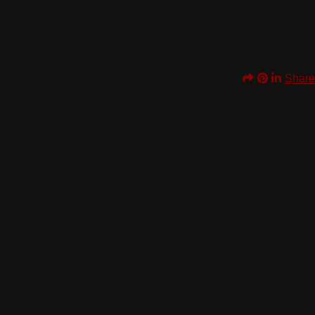
Share