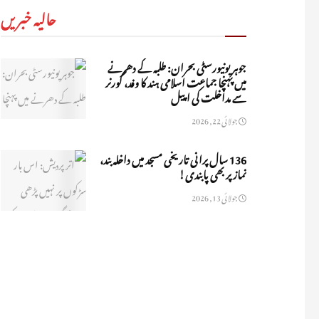
حالیہ خبریں
جوہر یونیورسٹی بحران: طلبہ کے دھرنے
میں پہنچا جماعت اسلامی ہند کا وفد، گورنر
سے مداخلت کی اپیل
جولائی 22, 2026
136 سال پرانی تاریخی مسجد میں داخلہ بند،
نماز پر بھی پابندی!
جولائی 13, 2026