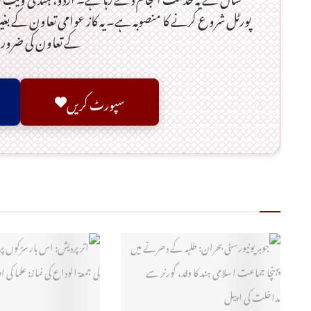
پورٹل شروع کرنے کا منصوبہ ہے۔ یہ کاز عوامی تعاون کے بغ
کے تعاون کی ضر
سپورٹ کریں