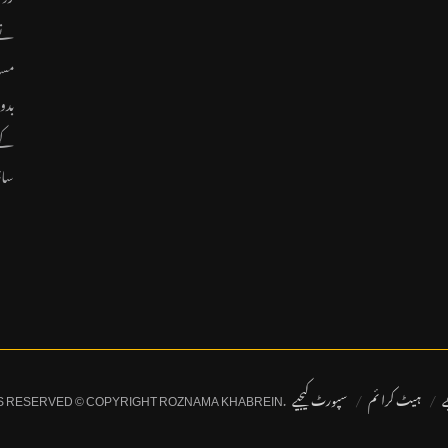
نے 
مسا
بدو
سائ
ے
ہیٹ کرا ئم
سپورٹ کیجیے
.ALL RIGHTS RESERVED © COPYRIGHT ROZNAMA KHABREIN