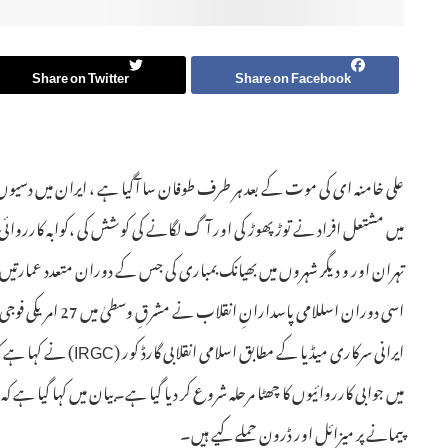
Share on Twitter
Share on Facebook
علی خامنہ ای کی موت کے بعد ہر طرف طوفان سا آگیا ہے ، ایران میں دسیوں لاک
میں مشتعل افراد نے توڑ پھوڑ کی اور آگ لگانے کی کوشش کی ،کوابہ کارروائی
تہران اور و دیگر شہروں میں بھیانک بمباری کی جس کے دوران متعدد عمارتیں ملب
اسی دوران اسللامی پاسدارانِ انقلاب نے مشرقِ وسطیٰ میں 27 امریکی فوجی اڈوں پر نیا حملہ کردیا۔
ایرانی سرکاری میڈیا کے م
میں جوابی کارروائیوں کا چھٹا مرحلہ شروع کر دیا گیا ہے۔بیان میں کہا گیا ہے ک
پیمانے پر میزائل اور ڈرون حملے کیے ہیں۔