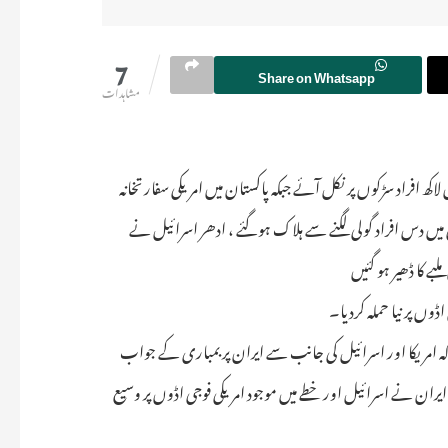
7
Share on Whatsapp
مشاہدات
ھ افراد سڑکوں پر نکل آئے جبکہ پاکستان میں امریکی سفارتخانہ
 میں دس افراد گولی لگنے سے ہلاک ہوگئے ، ادھر اسرائیل نے
ے کا ڈھیر ہو گئیں
طابق اسلامی انقلابی گارڈ کور (IRGC) نے کہا ہے کہ امریکا اور اسرائیل کی جانب سے ایران پر بمباری کے جواب
ہ ایران نے اسرائیل اور خطے میں موجود امریکی فوجی اڈوں پر وسیع