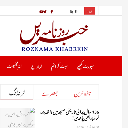
اردو
हिन्दी
سپورٹ کیجیے
ہیٹ کرا ئم
اداریے
انٹرٹینمینٹ
تازہ ترین
تبصرے
ٹرینڈنگ
136 سال پرانی تاریخی مسجد میں داخلہ بند،
نماز پر بھی پابندی!
جولائی 13, 2026