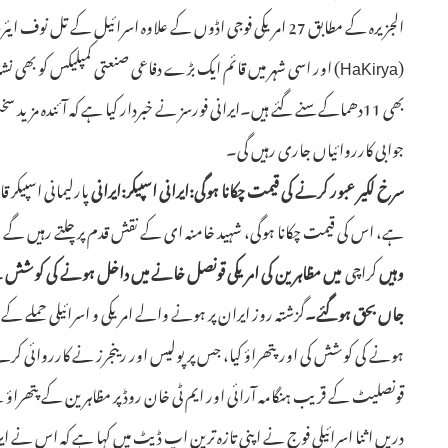
الجزیرہ کے مطابق 27 امریکی فوجی اڈوں کے علاوہ اسرائیل کے تل 
(HaKirya) اور اسی شہر میں قائم ایک بڑے دفاعی صنعتی کمپلیکس کو بھ
بھی 11دھماکے سنے گئے ہیں۔ایرانی فورسز نے خبردار کیا ہے کہ آئندہ م
جوابی کارروائیاں جاری رہیں گی۔
سرخ لکیر عبور کرنے کی قیمت چکانا ہوگی:ایرانی اسپیکر:ایرانی
پارلیمانی اسپیکر 
ہے، اس کی قیمت چکانا ہوگی، شہید خامنہ ای کے نقش قدم پر چلتے رہیں گے
وہیں
کراچی
جاں بحق ہوگئے۔
گزشتہ روز ایران پر ہونے والے امریکی و اسرائیلی حملے 
ہونے کی کوشش کی اور پتھراؤ کیا، جس پر پولیس اور رینجرز نے کارروائی کرتے 
قونصلیٹ کے قریب ہنگامہ آرائی اور ایم ٹی خان روڈ پر مظاہرین کے پتھراؤ 
دریں اثنا اسرائیلی فوج نے اپنی تازہ ترین اپ ڈیٹ میں کہا ہے کہ اس نے 