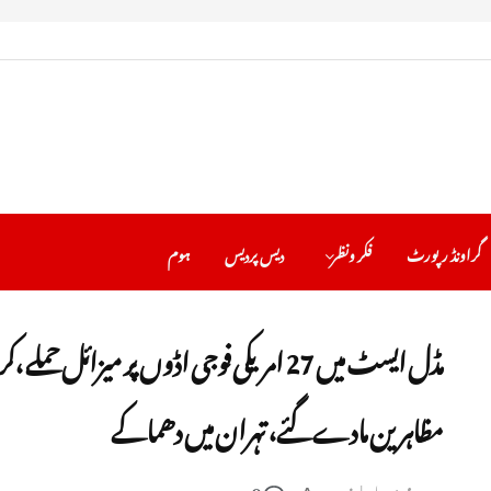
گراونڈ رپورٹ
فکر ونظر
دیس پردیس
ہوم
مڈل ایسٹ میں 27 امریکی فوجی اڈوں پر میزائل 
مظاہرین مادے گئے، تہران میں دھماکے
0