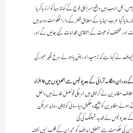
نوف ایئربیس، تل ابیب میں واقع اسرائیلی فوج کے کمانڈ ہیڈکوارٹر ہاکریا
ی نشانہ بنایا گیا عرب میڈیا کے مطابق قطر کے دارالحکومت دوحہ میں
زید سخت اور مختلف نوعیت کے انتقامی اقدامات کیے جائیں گے اور
قالیباف نے کہا ہے کہ ٹرمپ اور نیتن یاہو نے سرخ لکیر عبور کی
میں مظاہرین کی امریکی قونصل خانے میں داخل ہونے کی کوشش کے دوران ہنگامہ آرائی کے بعد پولیس سے جھڑپوں میں 9 افراد
کے خلاف مظاہرین نے کراچی میں امریکی قونصل خانے میں داخل
ہوئے مظاہرین کو پیچھے دھکیل دیا۔مائی کولاچی روڈ پر امریکن
کے بعد پولیس نےشدید شیلنگ کی گئ
ایران کی حکومت سے متعلق اہداف کو ’تہران کے قلب‘ میں نشانہ