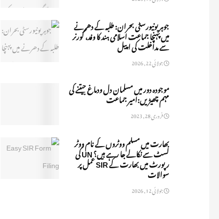
جوہر یونیورسٹی بحران: طلبہ کے دھرنے
میں پہنچا جماعت اسلامی ہند کا وفد، گورنر
سے مداخلت کی اپیل
جولائی 22, 2026
موجودہ دور میں مسلمان دل ودماغ جیتنے کی
مہم چھیڑیں:امیر جماعت
فروری 28, 2023
بھارت میں مسلم ووٹروں کے نام ووٹر
لسٹ سے نکالے جا رہے ہیں؟ UN کی
رپورٹ میں بھارت کے SIR عمل پر
سوالات
جولائی 12, 2026