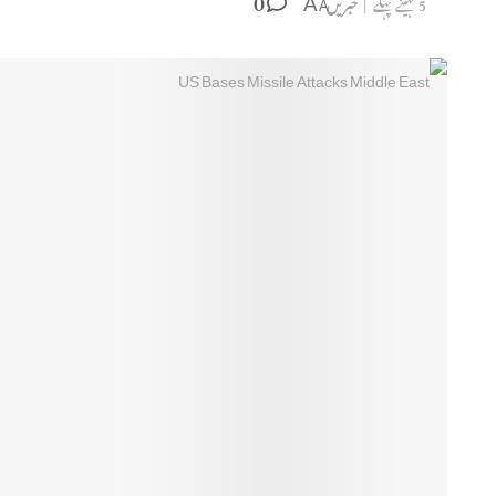
5 مہینے پہلے
خبریں
A
A