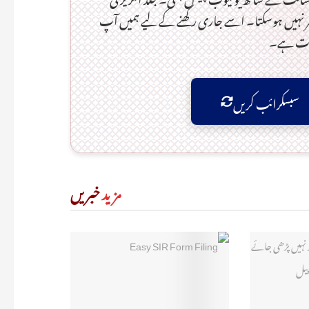
یر نہیں ہوسکتا۔ اسے جاری رکھنے کے لیے ہمیں آپ
ورت ہے۔
سبسکرائب کریں
مزید
خبریں