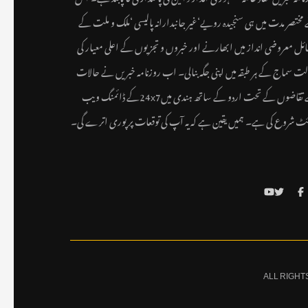
مختصر مدت میں ہی سنجیدہ رویے‘غیر جانبدارانہ پالیسی ‘ملک و ملت کے
ئل معروضی انداز میں ابھارنے اور خبروں و تجزیوں کے اعلی معیار کی
لت سماج کے ہر طبقہ میں اپنی جگہ بنالی۔ اب روزنامہ خبریں نے حالات
کے تقاضوں کے تحت اردو کے ساتھ ہندی میں24x7کے ڈائمنگ ویب
ٹ شروع کی ہے۔ ہمیں یقین ہے کہ یہ آپ کی توقعات پر پوری اترے گی۔