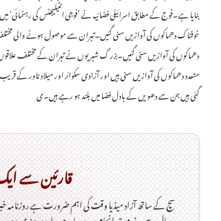
بنایا ہے۔فوج کے مطابق اسرائیلی فضائیہ نے ’فوجی انٹیلیجنس کی رہنمائی‘ میں
خوفناک دھماکوں کی آوازیں سنی گئیں۔تہران سے موصول ہونے والی مختلف
دھماکوں کی آوازیں سنی گئیں۔بزر گ شہریوں نے تہران کے مختلف علاقوں س
متعدد دھماکوں کی آوازیں سنی ہیں اور آزادی سکوائر اور میلاد ٹاور کے قری
گئی ہیں جن سے دھویں کے بادل فضا میں بلند ہو رہے ہیں۔ی
قارئین سے ای
سچ کے ساتھ آزاد میڈیا وقت کی اہم ضرورت ہےـ روزنامہ خ
سال سے یہ خدمت انجام دے رہا ہے۔ اردو، ہندی ویب سا