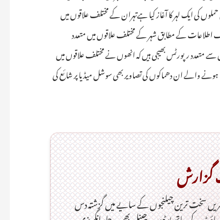
 حملوں کی ایک لہر کا آغاز کیا ہےتہران کے مختلف علاقوں میں
 اطلاعات کے مطابق شہر کے مختلف علاقوں میں متعدد
ے متعدد رپورٹس بھیجی ہیں کہ انھوں نے مختلف علاقوں میں
ب ہونے والے ان دھماکوں کی تصاویر بھی سوشل میڈیا پر شائع کی
ک گزارش
بریں سخت ترین چیلنجوں کے سایے میں گزشتہ دس
ئٹ کے ساتھ یو ٹیوب چینل بھی۔ جلد انگریزی