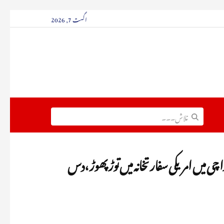
اگست 7, 2026
حملے ،کرا چی میں امریکی سفارتخانہ میں توڑ پھوڑ ،دس