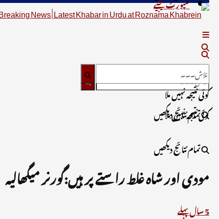
سپورٹ کیجیے
کوئی نتیجہ نہیں ملا
تمام نتائج دیکھیں
کوئی نتیجہ نہیں ملا
تمام نتائج دیکھیں
مودی اور شاہ غلط راستے پر ہیں:گورنر میگھالیہ
5 سال پہلے