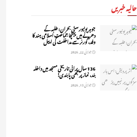
حالیہ خبریں
جوہر یونیورسٹی بحران: طلبہ کے
دھرنے میں پہنچا جماعت اسلامی ہند کا
وفد، گورنر سے مداخلت کی اپیل
جولائی 22, 2026
136 سال پرانی تاریخی مسجد میں داخلہ
بند، نماز پر بھی پابندی!
جولائی 13, 2026