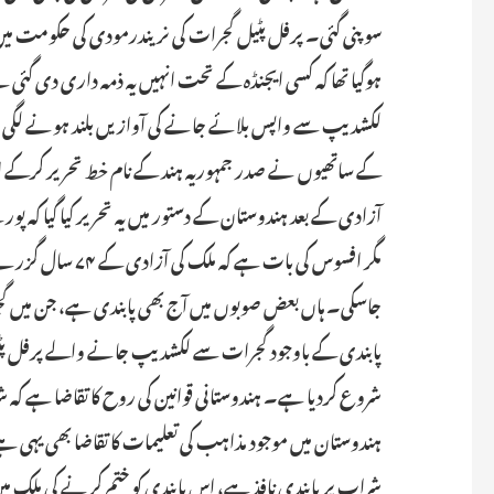
سوپنی گئی۔ پرفل پٹیل گجرات کی نریندرمودی کی حکومت میں 
ہوگیا تھا کہ کسی ایجنڈہ کے تحت انہیں یہ ذمہ داری دی گئی
لکشدیپ سے واپس بلائے جانے کی آوازیں بلند ہونے لگی ہیں
کے ساتھیوں نے صدر جمہوریہ ہند کے نام خط تحریر کرکے 
آزادی کے بعد ہندوستان کے دستور میں یہ تحریر کیا گیا ک
مگر افسوس کی بات ہ
جاسکی۔ ہاں بعض صوبوں میں آج بھی پابندی ہے، جن میں
پابندی کے باوجود گجرات سے لکشدیپ جانے والے پرفل پٹی
شروع کردیا ہے۔ ہندوستانی قوانین کی روح کا تقاضا ہے کہ 
شراب پر پابندی نافذ ہے، اس پابندی کو ختم کرنے کی ملک می