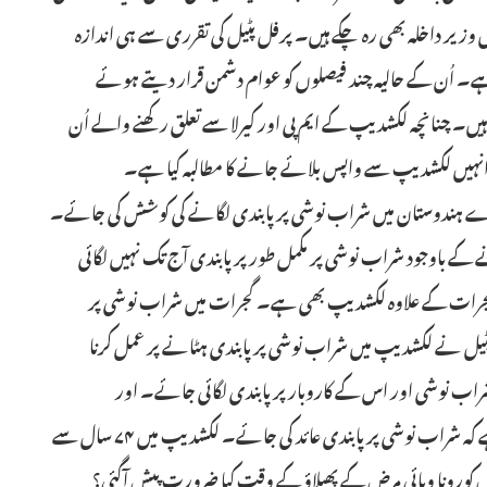
وزیر داخلہ بھی رہ چکے ہیں۔ پرفل پٹیل کی تقرری سے ہی اندازہ
 ہے۔ اُن کے حالیہ چند فیصلوں کو عوام دشمن قرار دیتے ہوئے
۔ چنانچہ لکشدیپ کے ایم پی اور کیرلا سے تعلق رکھنے والے اُن
انہیں لکشدیپ سے واپس بلائے جانے کا مطالبہ کیا ہے۔
ہ پورے ہندوستان میں شراب نوشی پر پابندی لگانے کی کوشش کی جائے۔
ے کہ ملک کی آزادی کے ۷۴ سال گزرنے کے باوجود شراب نوشی پر مکمل طور پر پابندی آج تک نہیں لگائی
 گجرات کے علاوہ لکشدیپ بھی ہے۔ گجرات میں شراب نوشی پر
ل نے لکشدیپ میں شراب نوشی پر پابندی ہٹانے پر عمل کرنا
شراب نوشی اور اس کے کاروبار پر پابندی لگائی جائے۔ اور
ہندوستان میں موجود مذاہب کی تعلیمات کا تقاضا بھی یہی ہے کہ شراب نوشی پر پابندی عائد کی جائے۔ لکشدیپ میں ۷۴ سال سے
ں کورونا وبائی مرض کے پھیلاؤ کے وقت کیا ضرورت پیش آگئی؟