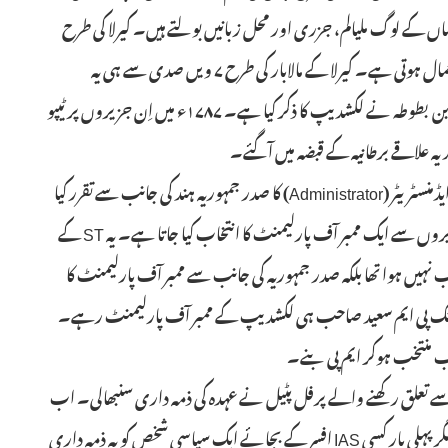
ہاں کے لوگ ملیالم، جزری اور محل زبانیں بولتے ہیں۔ کیرلا کی طرح
یہاں بھی عمومی طور پر ملیالم زبان ہی سرکاری دفاتر میں استعمال ہوتی ہے۔ کیرلا کے مالابار کی طرح ۷ ویں صدی سے ہی یہ
جزیرے اسلام کے زیر اثر رہے ہیں۔ مشہور مسلم سیّاح ابن بطوطہ نے لکشدیپ کا ذکر کیا ہے۔ ۱۷۸۷ء میں اِن جزیروں پر ٹیپو
ہ علاقے برطانیہ کے قبضہ میں آگئے۔
یکم نومبر ۱۹۵۶ء میں یونین علاقہ بنائے جانے سے یہاں ایک ایڈمنسٹریٹر (Administrator) کا صدر جمہوریہ ہند کی جانب سے تقرر کیا
جاتا ہے۔ وہی علاقہ کا ہیڈ ہوتا ہے۔ لکشدیپ کے تمام جزیروں سے ایک ممبر آف پارلیمنٹ کا انتخاب کیا جاتا ہے۔ یہ ST کے
 اور ۱۹۶۲ء میں یہاں انتخاب نہیں ہوا تھا بلکہ صدر جمہوریہ کی جانب سے ممبر آف پارلیمنٹ کا
ن کیا گیا تھا۔ ۱۹۶۷ء میں پہلے الیکشن سے لے کر ۲۰۰۴ء تک پی ایم سعید صاحب ہی لکشدیپ کے ممبر آف پارلیمنٹ رہے۔
 کی حیثیت سے ۵ دسمبر ۲۰۲۰ء کو گجرات سے تعلق رکھنے والے پرفل پٹیل نے عہدہ کی ذمہ داری سنبھالی۔ اب
تک اس عہدہ پر آئی اے ایس افسران کی تقرری کی جاتی تھی مگر پہلی بار کسی IAS افسر کے بجائے ایک سیاسی شخص کو یہ ذمہ داری