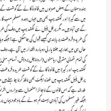
ہندوستان کے بعض صوبوں میں قانوناً گائے کے گوشت کے خ
میں سے کیرلا اور لکشدیپ بھی ہیں جہاں ہندو مسلم سب گائ
کے ہی آباد ہیں۔ مگر پرفل پٹیل نے لکشدیپ میں بیف کی خر
کی خریدوفروخت پر پابندی کیسے قبول کی جاسکتی ہے؟ جبکہ وہا
حال ہی میں بھارتیہ جنتا پارٹی دوبارہ اقتدار میں آئی ہے،
کی تمام شمالی مشرقی ریاستوں (اروناچل پردیش، آسام، منی پور،
لکشدیپ اور کیرلا میں قانوناً گائے کے گوشت خریدوفروخ
پرفل پٹیل لکشدیپ میں غنڈہ ایکٹ بھی نافذ کرنا چاہتے ہیں
جبکہ غیر مسلموں کی آبادی بہت کم ہونے کے باوجود یہاں 
زندگی بسر کررہے ہیں۔