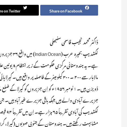
e on Twitter
Share on Facebook
ڈاکٹر محمد نجیب قاسمی سنبھلی
لکشدیپ بحیرہ
ہے۔ یہ ہندوس
لکشدیب 
مشابہت رکھتے ہیں۔ ہندوستان کے جنوبی صوبوں (کیرلا، کرناٹ