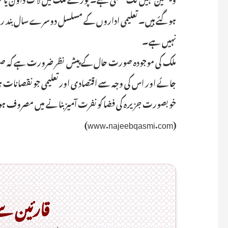
ہوگئے ہیں۔ تعلیمی اداروں کے مسلسل دوسرے سال بند رہنے 
نہیں ہے۔
ملک کی موجودہ صورت حال کے پیش نظر ضرورت ہے کہ صلاحیتی
جائے اور اس کی وجہ سے اقتصادی اور تعلیمی جو نقصانات ہو
خوبصورت جزیرہ کی فضا کو نفرت آمیز بنانے میں مصروف ہوجائیں، جس کی آباد
(www.najeebqasmi.com)
قارئین س