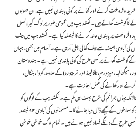
رید وفروخت کرنے اور کھانے پر کوئی پابندی نہیں ہے، ان صوبوں
ے کا گوشت کھاتے ہیں۔ لکشدیپ میں عمومی طور پر لوگ کیرلا نسل
ید وفروخت پر پابندی عائد کرنے کا فیصلہ کیا ہے۔ لکشدیپ میں بیف
ں کی آبادی ہمیشہ سے بیف کھاتی چلی آرہی ہے۔ آسام میں بھی، جہاں
 بیف کے گوشت کھانے پر کسی طرح کی کوئی پابندی نہیں ہے۔ ہندوستان
 میگھالیہ، میزورم، ناگالینڈ اور تریپورہ) کے علاوہ، گووا، بنگال،
ت کرنے اور کھانے کی مکمل اجازت ہے۔
 حالانکہ یہاں جرائم کی شرح بہت ہی کم ہے۔ لکشدیپ کے لوگوں کو
خدشہ ہے کہ اس قانون کے ناجائز استعمال سے ہزاروں افراد کو سلاخوں کے پیچھے ڈال دیا جائے گا۔ مسلمانوں کی آبادی ۹۴ فیصد
پر کسی طرح کے دنگے فساد نہیں ہوتے ہیں۔ تمام لوگ خوشی خوشی