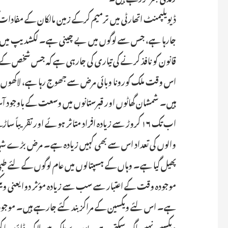
ڈیویلپمنٹ اتھارٹی میں ترمیم کرکے زمین مالکان کے مفادات ک
جارہا ہے، جس سے لوگوں میں بے چینی ہے۔ لکشدیپ میں شرح
قانون کو نافذ کرنے کی تیاری کی جارہی ہے کہ جس شخص کے 
اس وقت ملک کورونا وبائی مرض سے جھوج رہا ہے، لاکھوں اف
ہیں۔ شمشان گھاٹوں اور قبرستانوں میں وسعت کے باوجود ا
اب تک ۱۶ کروڑ سے زیادہ افراد متاثر ہوئے اور تقریبا
والوں کی تعداد اس سے بھی کہیں زیادہ ہے۔ مرض بڑے شہر
پھیل گیا ہے۔ وہاں کے ہسپتالوں میں عام لوگوں کے لئے طب
موجودہ وقت کے اعتبار سے سب سے زیادہ مؤثر دوا یعنی ویک
ویکسین نہیں لگ سکتی ہے۔ پورے ملک میں لاک ڈاؤن یا کرف