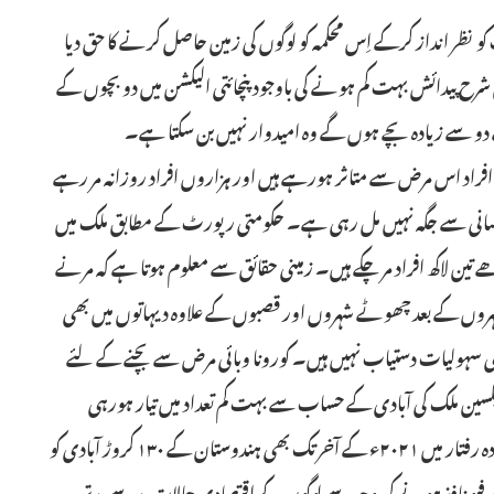
و نظر انداز کرکے اِس محکمہ کو لوگوں کی زمین حاصل کرنے کا حق دیا
 پیدائش بہت کم ہونے کی باوجود پنچائتی الیکشن میں دو بچوں کے
دو سے زیادہ بچے ہوں گے وہ امیدوار نہیں بن سکتا ہے۔
راد اس مرض سے متاثر ہورہے ہیں اور ہزاروں افراد روزانہ مر رہے
ٓسانی سے جگہ نہیں مل رہی ہے۔ حکومتی رپورٹ کے مطابق ملک میں
ً ساڑھے تین لاکھ افراد مرچکے ہیں۔ زمینی حقائق سے معلوم ہوتا ہے کہ مرنے
وں کے بعد چھوٹے شہروں اور قصبوں کے علاوہ دیہاتوں میں بھی
ی سہولیات دستیاب نہیں ہیں۔ کورونا وبائی مرض سے بچنے کے لئے
سین ملک کی آبادی کے حساب سے بہت کم تعداد میں تیار ہورہی
ہے۔ اس لئے ویکسین کے مراکز بند کئے جارہے ہیں۔ موجودہ رفتار میں ۲۰۲۱ء کے آخر تک بھی ہندوستان کے ۱۳۰ کروڑ آبادی کو
یو نافذ ہونے کی وجہ سے لوگوں کے اقتصادی حالات بد سے بدتر