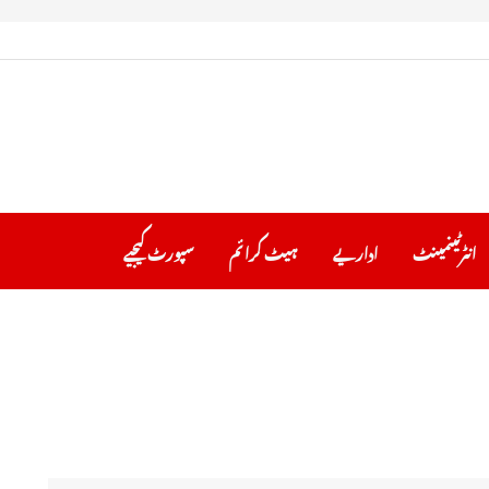
انٹرٹینمینٹ
اداریے
ہیٹ کرا ئم
سپورٹ کیجیے