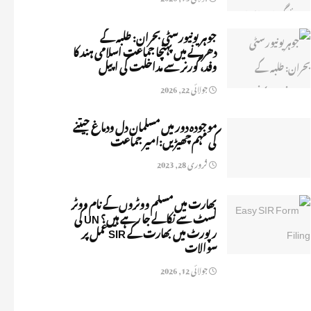
جوہر یونیورسٹی بحران: طلبہ کے
دھرنے میں پہنچا جماعت اسلامی ہند کا
وفد، گورنر سے مداخلت کی اپیل
جولائی 22, 2026
موجودہ دور میں مسلمان دل ودماغ جیتنے
کی مہم چھیڑیں:امیر جماعت
فروری 28, 2023
بھارت میں مسلم ووٹروں کے نام ووٹر
لسٹ سے نکالے جا رہے ہیں؟ UN کی
رپورٹ میں بھارت کے SIR عمل پر
سوالات
جولائی 12, 2026