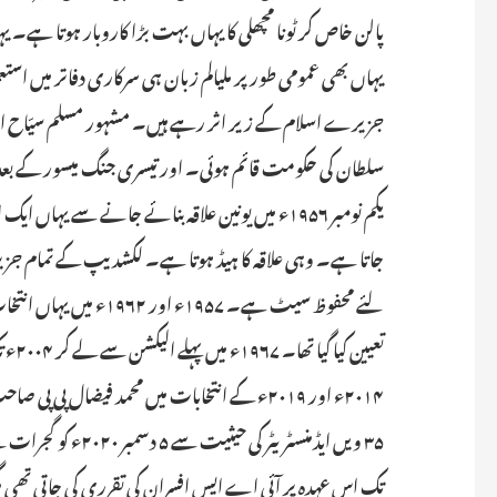
پالن خاص کر ٹونا مچھلی کا یہاں بہت بڑا کاروبار ہوتا ہے۔ ی
سلطان کی حکومت قائم ہوئی۔ اور تیسری جنگ میسور کے بعد ی
لئے محفوظ سیٹ ہے۔ ۱۹۵۷ء
تعیی
۲۰۱۴ء اور ۲۰۱۹ء کے انتخابات میں محمد فیضال پی پی صاحب منتخب ہوکر ایم پی بنے۔
۳۵ ویں ایڈمنسٹریٹر