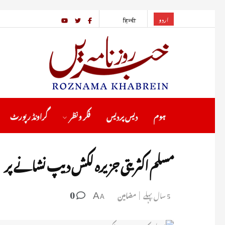
اردو
हिन्दी
ہوم
دیس پردیس
فکر ونظر
گراونڈ رپورٹ
مسلم اکثریتی جزیرہ لکش دیپ نشانے پر
0
5 سال پہلے
مضامین
A
A