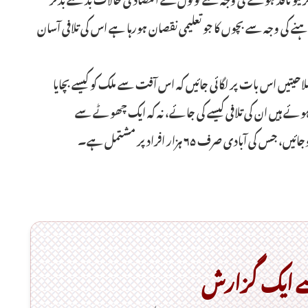
کی وجہ سے بچوں کا جو تعلیمی نقصان ہورہا ہے اس کی تلافی آسان
ں اس بات پر لگائی جائیں کہ اس آفت سے ملک کو کیسے بچایا
ئے ہیں ان کی تلافی کیسے کی جائے، نہ کہ ایک چھوٹے سے
ی صرف ۶۵ ہزار افراد پر مشتمل ہے۔
ے ایک گزارش