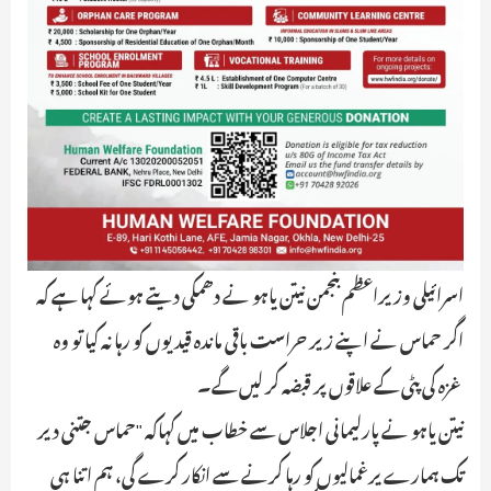
اسرائیلی وزیراعظم بنجمن نیتن یاہو نے دھمکی دیتے ہوئے کہا ہے کہ
اگر حماس نے اپنے زیر حراست باقی ماندہ قیدیوں کو رہا نہ کیا تو وہ
غزہ کی پٹی کے علاقوں پر قبضہ کر لیں گے۔
نیتن یاہو نے پارلیمانی اجلاس سے خطاب میں کہاکہ "حماس جتنی دیر
تک ہمارے یرغمالیوں کو رہا کرنے سے انکار کرے گی، ہم اتنا ہی