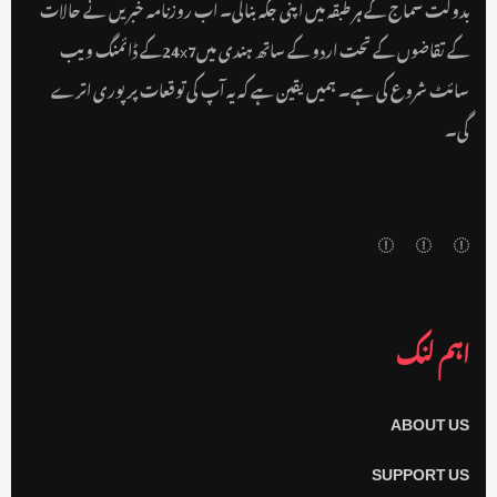
بدولت سماج کے ہر طبقہ میں اپنی جگہ بنالی۔ اب روزنامہ خبریں نے حالات
کے تقاضوں کے تحت اردو کے ساتھ ہندی میں24x7کے ڈائمنگ ویب
سائٹ شروع کی ہے۔ ہمیں یقین ہے کہ یہ آپ کی توقعات پر پوری اترے
گی۔
اہم لنک
ABOUT US
SUPPORT US