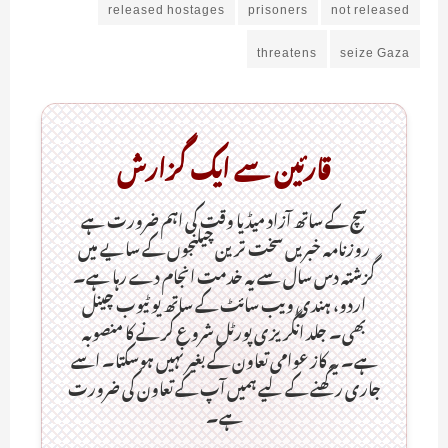
released hostages
prisoners
not released
threatens
seize Gaza
قارئین سے ایک گزارش
سچ کے ساتھ آزاد میڈیا وقت کی اہم ضرورت ہےـ
روزنامہ خبریں سخت ترین چیلنجوں کے سایے میں
گزشتہ دس سال سے یہ خدمت انجام دے رہا ہے۔
اردو، ہندی ویب سائٹ کے ساتھ یو ٹیوب چینل
بھی۔ جلد انگریزی پورٹل شروع کرنے کا منصوبہ
ہے۔ یہ کاز عوامی تعاون کے بغیر نہیں ہوسکتا۔ اسے
جاری رکھنے کے لیے ہمیں آپ کے تعاون کی ضرورت
ہے۔