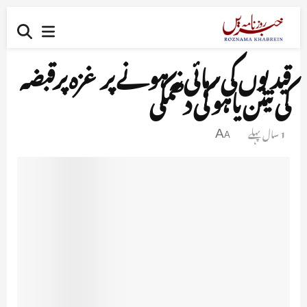
قیدیوں کی رہائی نہ ہونے پر غزہ پرقبضہ
کی نیتن یاہو کی دھمکی
1 سال پہلے
A
A