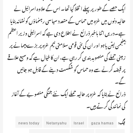
ایک حصے کے طور پر پہلے انخلا کیا تھا۔ اس کے علاوہ اسرائیل نے
حالیہ دنوں میں غزہ میں حماس کے متعدد سیاسی رہنماؤں کو نشانہ بنایا
ہے۔دریں اثنا باخبر ذرائع نے اطلاع دی ہے کہ اسرائیلی وزیر اعظم
بینجمن نیتن یاہو اور ان کی نئی قومی سلامتی ٹیم غزہ پر بڑے پیمانے پر
زمینی حملے کی منصوبہ بندی کر رہی ہے، ان کا خیال ہے کہ وسیع علاقے
پر قبضہ کرنے سے وہ حماس کو شکست دینے کے قابل ہو جائیں
گے۔
ذرائع نے بتایا کہ غزہ پر حالیہ حملے ایک نئے جنگی منصوبے کے آغاز
کی نمائندگی کرتے ہیں۔
ٹیگ:
gaza hamas
Israel
Netanyahu
news today