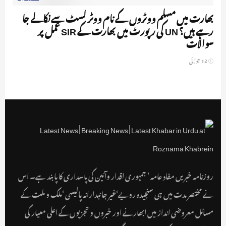
بھارت میں مسلم ووٹروں کے نام ووٹر لسٹ سے نکالے جا
رہے ہیں؟ UN کی رپورٹ میں بھارت کے SIR عمل پر
سوالات
12 جولائی
روزنامہ خبریں مفاد عامہ ‘ جمہوری اقدار وآئین کی پاسداری کا پابند ہے۔ اس
نے مختصر مدت میں ہی سنجیدہ رویے‘غیر جانبدارانہ پالیسی ‘ملک و ملت کے
مسائل معروضی انداز میں ابھارنے اور خبروں و تجزیوں کے اعلی معیار کی