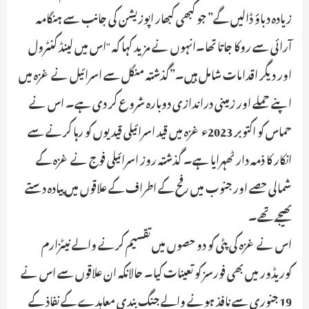
زیادہ دباؤ ڈالیں گے” جو کبھی کبھار اپوزیشن کی جانب سے ہنگامہ
آرائی سے روکا جاتا تھا۔انہوں نے مزید کہا کہ "اس میں لینڈ کنٹرول
اور دیگر اقدامات شامل ہیں۔”گذشتہ منگل سے اسرائیل نے غزہ میں
اپنے حملے اور زمینی دراندازی دوبارہ شروع کر دی ہے۔ اس نے
حماس کو اکتوبر 2023ء غزہ میں قید اسرائیلی قیدیوں کو رہا کرنے سے
انکار کا ذمہ دار ٹھہرایا ہے۔ گذشتہ روز اسرائیلی فوج نے غزہ کے
شمالی حصے اور جنوب میں رفح کے اطراف کے علاقوں میں پیادہ دستے
بھیجے تھے۔
اس نے غزہ کی پٹی کو دو حصوں میں تقسیم کرنے والے نیٹزارم
کوریڈور میں بھی فورسز کو تعینات کیا۔ حالانکہ ان علاقوں سے اس نے
19 جنوری سے نافذ ہونے والے جنگ بندی معاہدے کے نفاذ کے