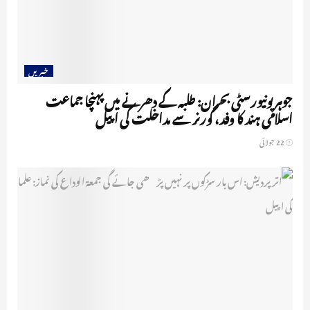
خبریں
جوہر یونیورسٹی بحران: طلبہ کے دھرنے میں پہنچا جماعت
اسلامی ہند کا وفد، گورنر سے مداخلت کی اپیل
22 جولائی