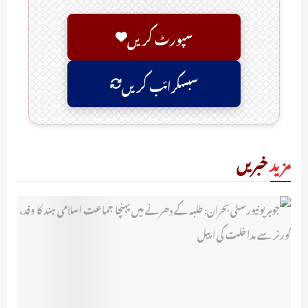
سپورٹ کریں
سبسکرائب کریں
مزید
خبریں