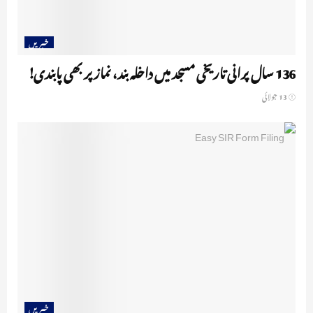
خبریں
136 سال پرانی تاریخی مسجد میں داخلہ بند، نماز پر بھی پابندی!
13 جولائی
خبریں