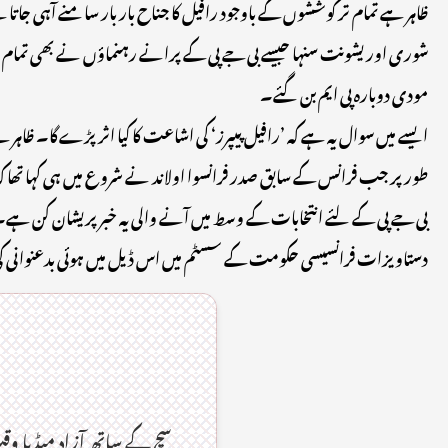
ظاہر ہے تمام تر کوششوں کے باوجود رافیل کا جناح بار بار سامنے آہی جا
شوری اور یشونت سنہا جیسے بی جے پی کے پرانے رہنماؤں نے بھی تمام دستا
مودی دوبارہ پی ایم بن گئے۔
ایسے میں سوال یہ ہے کہ ’رافیل پیپرز‘ کی اشاعت کا کیا اثر پڑے گا۔ ظا
طور پر جب فرانس کے سابق صدر فرانسوا اولاند نے شروع میں ہی کہا تھا ک
بی جے پی کے لئے انتخابات کے وسط میں آنے والی یہ خبر پریشان کن ہے۔
دستاویزات فرانسیسی حکومت کے سسٹم میں اس ڈیل میں ہوئی بدعنوانی 
سچ کے ساتھ آزاد میڈیا 