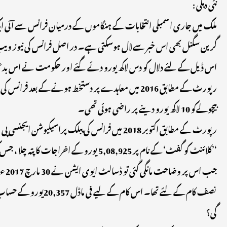
نئی دہلی :
ملک میں جاری اسمبلی انتخابات کے ہنگاموں کے درمیان فرانس سے آئی
گرین سگنل بھی اس خبر سےلال ہوسکتی ہے۔ در اصل فرانس کی نیوز ویب 
اس ڈیل کے لئے دلال کو دس لاکھ یورو دئے گئے اور حکومت نے اس بدعنو
رپورٹ کے مطابق 2016 میں معاہدے پر دستخط ہونے کے
بیچولےکو 10 لاکھ یورو دینے پر راضی ہوئی تھی۔
‘’کلائنٹ کو گفٹ‘ کے نام پر 5,08,925 یورو کے اخراجات کا پتہ چلا ، جس کی وجہ سے یہ شک پیدا ہوا۔
نصف کام کے لئے تھا
گی؟