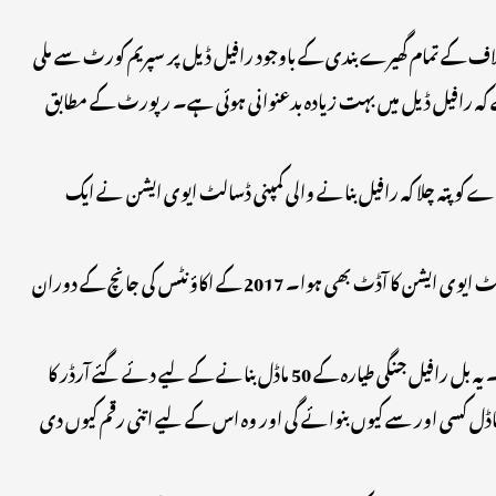
ف کے تمام گھیرے بندی کے باوجود رافیل ڈیل پر سپریم کورٹ سے ملی
کہ رافیل ڈیل میں بہت زیادہ بدعنوانی ہوئی ہے۔ رپورٹ کے مطابق
ف اے کو پتہ چلا کہ رافیل بنانے والی کمپنی ڈسالٹ ایوی ایشن نے ایک
رپورٹ کے مطابق اکتوبر 2018 میں فرانس کی پبلک پراسیکیوشن ایجنسی پی این ایف کو رافیل سودے میں گڑبڑی کے لیے الرٹ ملا تھا۔ اسی وقت ڈسالٹ ایوی ایشن کا آڈٹ بھی ہوا۔ 2017 کے اکاؤنٹس کی جانچ کے دوران
جب اس پر وضاحت مانگی گئی تو ڈسالٹ ایوی ایشن نے 30 مارچ 2017 ء کا ایک بل اے ایف اے کو فراہم کیا جو ڈیفنس سولیشن آف انڈیا نے دیا تھا۔ یہ بل رافیل جنگی طیارہ کے 50 ماڈل بنانے کے لیے دئے گئے آرڈر کا
لٹ اپنے ہی طیاروں کا ماڈل کسی اور سے کیوں بنوائے گی اور وہ اس کے لیے اتنی رقم کیوں دی