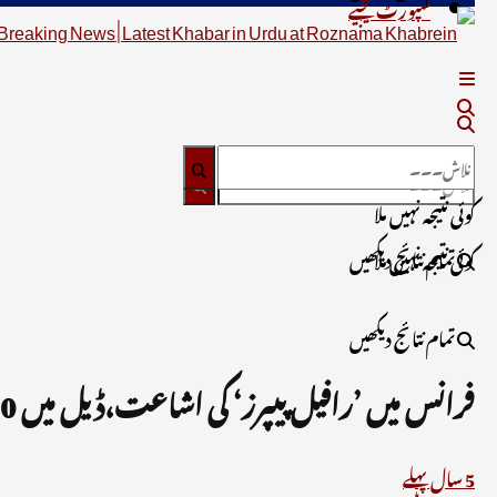
سپورٹ کیجیے
کوئی نتیجہ نہیں ملا
تمام نتائج دیکھیں
کوئی نتیجہ نہیں ملا
تمام نتائج دیکھیں
فرانس میں ’رافیل پیپرز‘ کی اشاعت،ڈیل میں 10 لاکھ یورو دلالی دینے کادعویٰ!
5 سال پہلے