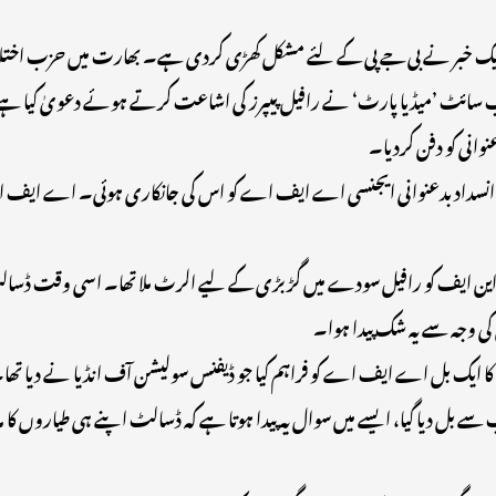
 ایک خبر نے بی جے پی کے لئے مشکل کھڑی کردی ہے۔ بھارت میں حزب اختلا
سائٹ ’میڈیا پارٹ‘ نے رافیل پیپرز کی اشاعت کرتے ہوئے دعویٰ کیا ہے 
انی کو دفن کردیا۔
 بعد فرانس کی انسداد بدعنوانی ایجنسی اے ایف اے کو اس کی جانکاری ہوئی۔ اے ای
۔ اس کام کے لیے فی ماڈل 20,357یورو کے حساب سے بل دیا گیا، ایسے میں سوال یہ پیدا ہوتا ہے کہ ڈسا