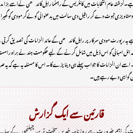
تا ہے۔گزشتہ عام انتخابات میں کانگریس کے رہنما راہل گاندھی نےاسے بڑا مد
ویزی ثبوت دے کر رافیل دی سالٹ میں بدعنوانی کو لےکر مودی کو گھیرا تھا ،
ہر ہے یہ رپورٹ مودی سرکار پر راہل گاندھی کے عائد الزامات کی تصدیق کرتی
ہ انل امبانی کو اس ڈیل میں شامل کرنے کے لیے حکومت ہند نے براہ راست دب
 اسے ان الزامات کا جواب پہلے ہی دینا پڑے گا۔ اس کا مسئلہ یہ ہے کہ یہ
کی گواہی دیے رہے ہیں۔
قارئین سے ایک گزارش
وقت کی اہم ضرورت ہےـ روزنامہ خبریں سخت ترین چیلنجوں کے سای