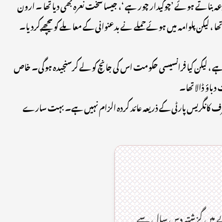
عہ بناتے ہوئے ’چوکیدار چور ہے ‘، جیسا سخت نعرہ بھی دیا تھا ۔ ارون
 لیکن پلوامہ میں ہوئےحملے نے بدعنوانی کے معاملے کو پیچھے کرد یا۔
 ہے ، لیکن کیا فرانسیسی حکومت اس کی جانچ کو لے کرسنجیدہ ہوگی۔ خاص
اؤ ڈالا تھا۔
 صرف کانگریس پارٹی کے ذریعہ عائد کردہ الزام نہیں ہے۔ بہت سارے
ے میں گزشتہ دس سال سے