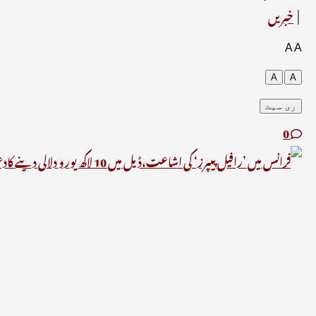
خبریں
A
A
A
A
ری سیٹ
0