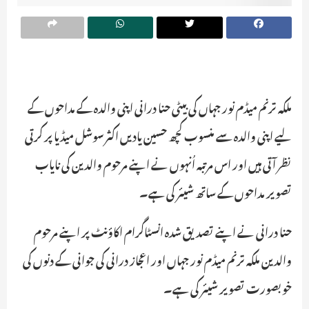
ملکہ ترنم میڈم نور جہاں کی بیٹی حنا درانی اپنی والدہ کے مداحوں کے
لیے اپنی والدہ سے منسوب کچھ حسین یادیں اکثر سوشل میڈیا پر کرتی
نظر آتی ہیں اور اس مرتبہ اُنہوں نے اپنے مرحوم والدین کی نایاب
تصویر مداحوں کے ساتھ شیئر کی ہے۔
حنا درانی نے اپنے تصدیق شدہ انسٹاگرام اکاؤنٹ پر اپنے مرحوم
والدین ملکہ ترنم میڈم نور جہاں اور اعجاز درانی کی جوانی کے دنوں کی
خوبصورت تصویر شیئر کی ہے۔