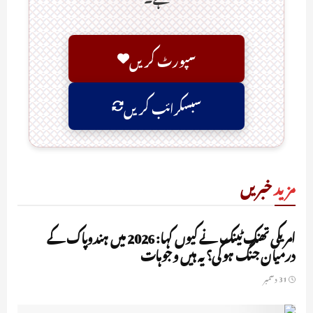
سپورٹ کریں
سبسکرائب کریں
مزید
خبریں
UNCATEGORIZED
امریکی تھنک ٹینک نے کیوں کہا: 2026 میں ہندوپاک کے
درمیان جنگ ہوگی؟ یہ ہیں وجوہات
31 دسمبر