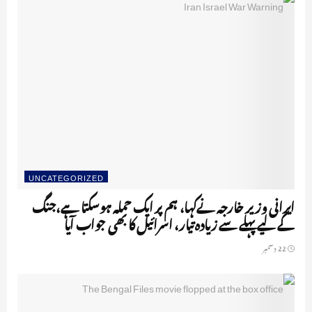
UNCATEGORIZED
ایرانی وزیر خارجہ نےکہا، ہم پر ایک حملہ ہوسکتا ہے،جنگ
کے لیے پہلے سے زیادہ تیار، اسرائیل کا بھی جواب آیا
22 دسمبر