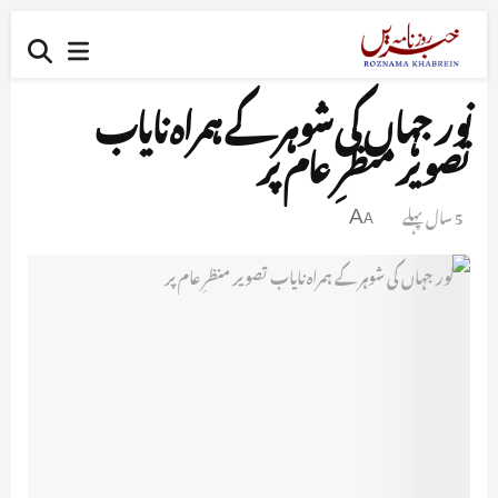
نور جہاں کی شوہر کے ہمراہ نایاب
تصویر منظرِ عام پر
5 سال پہلے
A
A