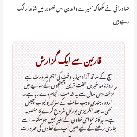
حنا درانی نے لکھا کہ ’میرے والدین اس تصویر میں شاندار لگ
رہے ہیں
قارئین سے ایک گزارش
سچ کے ساتھ آزاد میڈیا وقت کی اہم ضرورت ہےـ
روزنامہ خبریں سخت ترین چیلنجوں کے سایے میں
گزشتہ دس سال سے یہ خدمت انجام دے رہا ہے۔
اردو، ہندی ویب سائٹ کے ساتھ یو ٹیوب چینل
بھی۔ جلد انگریزی پورٹل شروع کرنے کا منصوبہ
ہے۔ یہ کاز عوامی تعاون کے بغیر نہیں ہوسکتا۔ اسے
جاری رکھنے کے لیے ہمیں آپ کے تعاون کی ضرورت
ہے۔