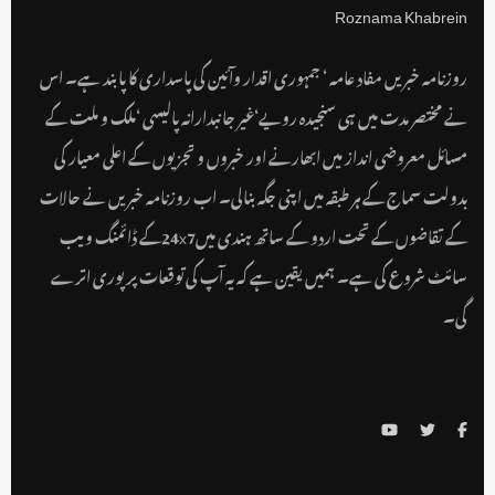
روزنامہ خبریں مفاد عامہ ‘ جمہوری اقدار وآئین کی پاسداری کا پابند ہے۔ اس
نے مختصر مدت میں ہی سنجیدہ رویے‘غیر جانبدارانہ پالیسی ‘ملک و ملت کے
مسائل معروضی انداز میں ابھارنے اور خبروں و تجزیوں کے اعلی معیار کی
بدولت سماج کے ہر طبقہ میں اپنی جگہ بنالی۔ اب روزنامہ خبریں نے حالات
کے تقاضوں کے تحت اردو کے ساتھ ہندی میں24x7کے ڈائمنگ ویب
سائٹ شروع کی ہے۔ ہمیں یقین ہے کہ یہ آپ کی توقعات پر پوری اترے
گی۔