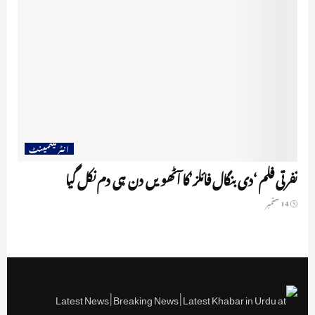
انٹرٹینمینٹ
نفرتی فلم ‘دی بنگال فائلز’کا آٹھویں دن ہی دم نکل گیا
14 ستمبر