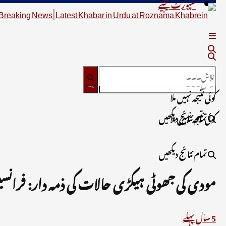
سپورٹ کیجیے
کوئی نتیجہ نہیں ملا
تمام نتائج دیکھیں
کوئی نتیجہ نہیں ملا
تمام نتائج دیکھیں
مودی کی جھوٹی ہیکڑی حالات کی ذمہ دار: فرانسی
5 سال پہلے