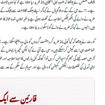
چیف جسٹس نے پوچھا کہ جب کوئی انتخابی بانڈ خرید رہا ہوتا ہے تو کیا وہ یہ ثابت
ہے۔ ؟ اے جی کے کے وینوگوپال نے کہاکہ اپنے بینک اکاؤنٹ سے چیک کے ذری
خریدنے والے کی انکم ٹیکس اعلامیہ کے تحت ہوتی ہے یا غیر اعلان شدہ اثاثہ کا 
ہیں ،انہوں نے کہاکہ خریدنے والے کو ڈسکوزر دینا ہوتا ہے۔
کورٹ نے پوچھا کہ کیا کوئی بانڈ خرید کر دہشت گردوں کو مالی مدد پہنچاسکتا ہے
جماعت ہی اسے کیش کراسکتے ہیں۔ سی جے آئی نے کہا لیکن کچھ پارٹیاوں کے
آڑ میں حصہ لینے کی مہم کو اسپانس کریں تو؟ کیونکہ کئی پارٹیوں کا ایسا اعلامیہ اور
اپنی آمدنی کی تفصیلات الیکشن کمیشن کو دیتی ہے اور سپریم کے حکم کے بعد سے 
قارئین سے ای