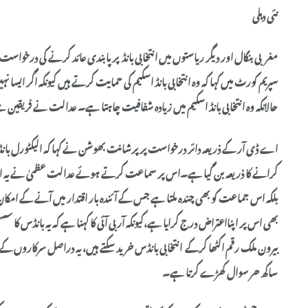
نئی دہلی
مغربی بنگال اور دیگر ریاستوں میں انتخابی بانڈ پر پابندی عائد کرنے کی درخو
سپریم کورٹ میں کہا کہ وہ انتخابی بانڈ اسکیم کی حمایت کرتے ہیں کیونکہ اگر ایسا ن
حالانکہ وہ انتخابی بانڈ اسکیم میں زیادہ شفافیت چاہتا ہے۔ عدالت نے فریقین سے 
اے ڈی آر کے ذریعہ دائر درخواست پر پرشانت بھوشن نے کہا کہ الیکٹورل با
کرانے کا ذریعہ بن گیا ہے۔اس پر سماعت کرتے ہوئے عدالت عظمیٰ نے یہ اہم تب
بلکہ اس جماعت کو بھی چندہ ملتا ہے جس کے آئندہ بار اقتدار میں آنے کے امک
بھی اس پر اپنااعتراض درج کرایا ہے،کیونکہ آر بی آئی کا کہنا ہے کہ یہ بانڈس کا 
بیرون ملک رقم اکٹھا کرکے انتخابی بانڈس خرید سکتے ہیں، یہ دراصل سرکاروں کے 
ساکھ ھر سوال کھڑے کرتا ہے۔