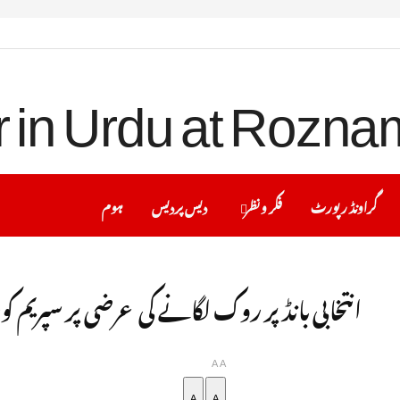
گراونڈ رپورٹ
فکر ونظر
دیس پردیس
ہوم
انتخابی بانڈ پر روک لگانے کی عرضی پر سپریم ک
A
A
A
A