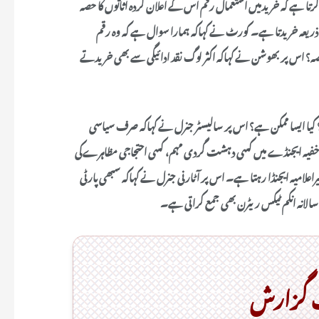
 کرتا ہے کہ خریدمیں استعمال رقم اس کے اعلان کردہ اثاثوں کا حصہ
عہ خریدتا ہے۔ کورٹ نے کہاکہ ہمارا سوال ہے کہ وہ رقم
حصہ؟ اس پر بھوشن نے کہاکہ اکثر لوگ نقد ادائیگی سے بھی خریدتے
۔ ؟ کیا ایسا ممکن ہے؟ اس پر سالیسٹر جنرل نے کہاکہ صرف سیاسی
 خفیہ ایجنڈے میں کسی دہشت گردی مہم، کسی احتجاجی مظاہرےکی
 غیراعلامیہ ایجنڈا رہتا ہے۔ اس پر آٹارنی جنرل نے کہاکہ سبھی پارٹی
سالانہ انکم ٹیکس ریٹرن بھی جمع کراتی ہے۔
ک گزارش