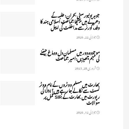
جوہر یونیورسٹی بحران: طلبہ کے
دھرنے میں پہنچا جماعت اسلامی ہند کا
وفد، گورنر سے مداخلت کی اپیل
جولائی 22, 2026
موجودہ دور میں مسلمان دل ودماغ جیتنے
کی مہم چھیڑیں:امیر جماعت
فروری 28, 2023
بھارت میں مسلم ووٹروں کے نام ووٹر
لسٹ سے نکالے جا رہے ہیں؟ UN کی
رپورٹ میں بھارت کے SIR عمل پر
سوالات
جولائی 12, 2026