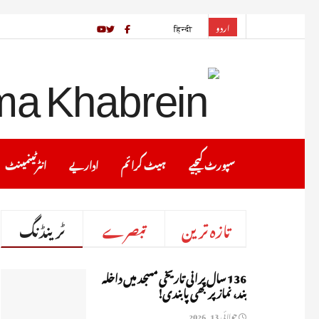
اردو
हिन्दी
سپورٹ کیجیے
ہیٹ کرا ئم
اداریے
انٹرٹینمینٹ
تازہ ترین
تبصرے
ٹرینڈنگ
136 سال پرانی تاریخی مسجد میں داخلہ
بند، نماز پر بھی پابندی!
جولائی 13, 2026