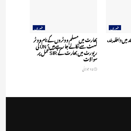
خبریں
خبریں
د میں داخلہ بند،
بھارت میں مسلم ووٹروں کے نام ووٹر
لسٹ سے نکالے جا رہے ہیں؟ UN کی
رپورٹ میں بھارت کے SIR عمل پر
سوالات
12 جولائی