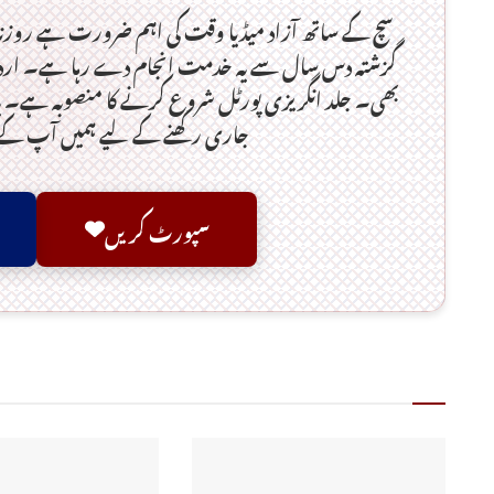
سچ کے ساتھ آزاد میڈیا وقت کی اہم ضرورت ہےـ روزن
گزشتہ دس سال سے یہ خدمت انجام دے رہا ہے۔ اردو
بھی۔ جلد انگریزی پورٹل شروع کرنے کا منصوبہ ہے۔ یہ
جاری رکھنے کے لیے ہمیں آپ ک
سپورٹ کریں