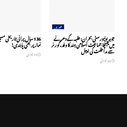
خبریں
جوہر یونیورسٹی بحران: طلبہ کے دھرنے
136 سال پرانی تاریخی مسج
میں پہنچا جماعت اسلامی ہند کا وفد، گورنر
نماز پر بھی پابندی!
سے مداخلت کی اپیل
13 جولائی
22 جولائی