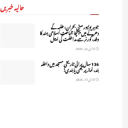
حالیہ خبریں
جوہر یونیورسٹی بحران: طلبہ کے
دھرنے میں پہنچا جماعت اسلامی ہند کا
وفد، گورنر سے مداخلت کی اپیل
جولائی 22, 2026
136 سال پرانی تاریخی مسجد میں داخلہ
بند، نماز پر بھی پابندی!
جولائی 13, 2026