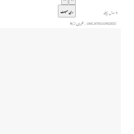
ری سیٹ
5 سال پہلے
UNCATEGORIZED
,
خبریں
0