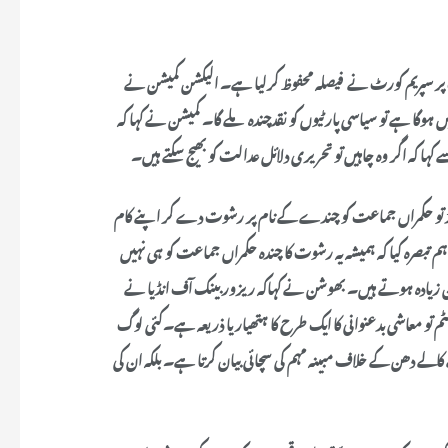
است پر سپریم کورٹ نے فیصلہ محفوظ کرلیا ہے۔ الیکشن کمیشن نے
ہیں ہوگا ہے تو سیاسی پارٹیوں کو نقدچندہ ملے گا۔ کمیشن نے کہا کہ
کہا کہ اگر وہ چاہیں تو تحریری دلائل عدالت کو بھیج سکتے ہیں۔
نڈ تو حکمراں جماعت کو چندے کے نام پر رشوت دے کر اپنے کام
صرہ کیا کہ ہمیشہ یہ رشوت کا چندہ حکمراں جماعت کو ہی نہیں
ان زیادہ ہوتے ہیں۔ بھوشن نے کہاکہ ریزور بینک آف انڈیا نے
سسٹم تو معاشی بدعنوانی کا ایک طرح کا ہتھیار یا ذریعہ ہے۔کئی لوگ
کالے دھن کے خلاف مبینہ مہم کی سچائی بیان کرتا ہے۔ بلکہ ان کی