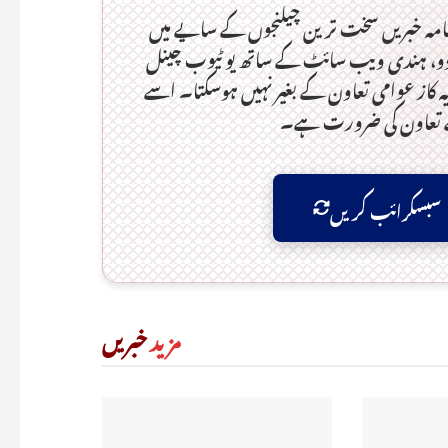
امہ خبریں سخت ترین چیلنجوں کے سایے میں
، ہندی ویب سائٹ کے ساتھ یو ٹیوب چینل
 کاز عوامی تعاون کے بغیر نہیں ہوسکتا۔ اسے
ے تعاون کی ضرورت ہے۔
سبسکرائب کریں
مزید
خبریں