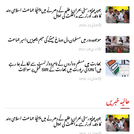
جوہر یونیورسٹی بحران: طلبہ کے دھرنے میں پہنچا جماعت اسلامی ہند
کا وفد، گورنر سے مداخلت کی اپیل
جولائی 22, 2026
موجودہ دور میں مسلمان دل ودماغ جیتنے کی مہم چھیڑیں:امیر جماعت
فروری 28, 2023
بھارت میں مسلم ووٹروں کے نام ووٹر لسٹ سے نکالے جا رہے
ہیں؟ UN کی رپورٹ میں بھارت کے SIR عمل پر سوالات
جولائی 12, 2026
حالیہ خبریں
جوہر یونیورسٹی بحران: طلبہ کے دھرنے میں پہنچا جماعت اسلامی ہند
کا وفد، گورنر سے مداخلت کی اپیل
جولائی 22, 2026