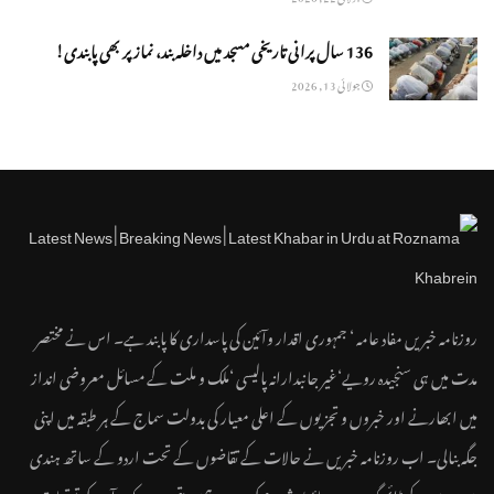
136 سال پرانی تاریخی مسجد میں داخلہ بند، نماز پر بھی پابندی!
جولائی 13, 2026
روزنامہ خبریں مفاد عامہ ‘ جمہوری اقدار وآئین کی پاسداری کا پابند ہے۔ اس نے مختصر
مدت میں ہی سنجیدہ رویے‘غیر جانبدارانہ پالیسی ‘ملک و ملت کے مسائل معروضی انداز
میں ابھارنے اور خبروں و تجزیوں کے اعلی معیار کی بدولت سماج کے ہر طبقہ میں اپنی
جگہ بنالی۔ اب روزنامہ خبریں نے حالات کے تقاضوں کے تحت اردو کے ساتھ ہندی
میں24x7کے ڈائمنگ ویب سائٹ شروع کی ہے۔ ہمیں یقین ہے کہ یہ آپ کی توقعات پر