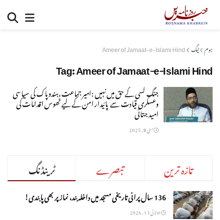
ہوم
ٹیگ
Ameer of Jamaat-e-Islami Hind
Tag:
Ameer of Jamaat-e-Islami Hind
جنگ کسی کے حق میں نہیں :امیر جماعت ،ہندوپاک کی سیاسی
وعسکری قیادت سے پائیدار امن کے لیے ٹھوس اقدامات کی
امید جتائی
مئی 9, 2025
تازہ ترین
تبصرے
ٹرینڈنگ
136 سال پرانی تاریخی مسجد میں داخلہ بند، نماز پر بھی پابندی!
جولائی 13, 2026