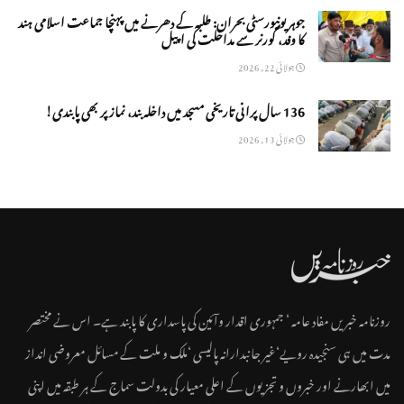
جوہر یونیورسٹی بحران: طلبہ کے دھرنے میں پہنچا جماعت اسلامی ہند
کا وفد، گورنر سے مداخلت کی اپیل
جولائی 22, 2026
136 سال پرانی تاریخی مسجد میں داخلہ بند، نماز پر بھی پابندی!
جولائی 13, 2026
روزنامہ خبریں مفاد عامہ ‘ جمہوری اقدار وآئین کی پاسداری کا پابند ہے۔ اس نے مختصر
مدت میں ہی سنجیدہ رویے‘غیر جانبدارانہ پالیسی ‘ملک و ملت کے مسائل معروضی انداز
میں ابھارنے اور خبروں و تجزیوں کے اعلی معیار کی بدولت سماج کے ہر طبقہ میں اپنی