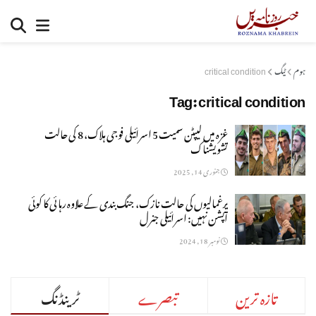
ہوم
ٹیگ
critical condition
Tag:
critical condition
غزہ میں کیپٹن سمیت 5 اسرائیلی فوجی ہلاک، 8 کی حالت
تشویشناک
جنوری 14, 2025
یرغمالیوں کی حالت نازک، جنگ بندی کے علاوہ رہائی کا کوئی
آپشن نہیں: اسرائیلی جنرل
نومبر 18, 2024
تازہ ترین
تبصرے
ٹرینڈنگ