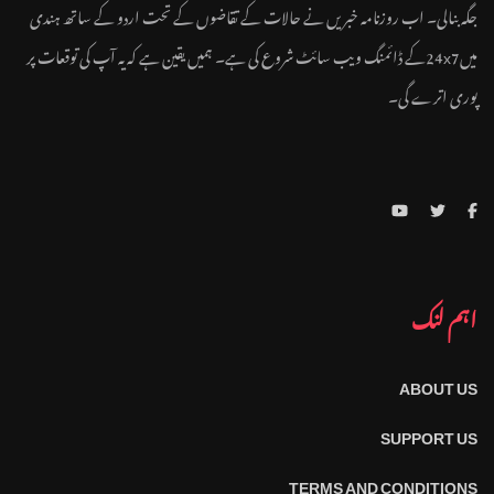
جگہ بنالی۔ اب روزنامہ خبریں نے حالات کے تقاضوں کے تحت اردو کے ساتھ ہندی
میں24x7کے ڈائمنگ ویب سائٹ شروع کی ہے۔ ہمیں یقین ہے کہ یہ آپ کی توقعات پر
پوری اترے گی۔
اہم لنک
ABOUT US
SUPPORT US
TERMS AND CONDITIONS