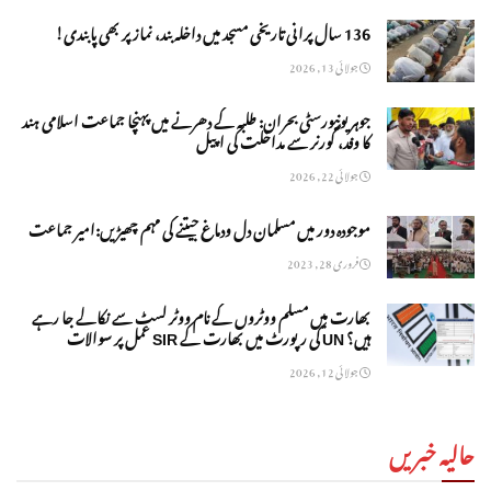
136 سال پرانی تاریخی مسجد میں داخلہ بند، نماز پر بھی پابندی!
جولائی 13, 2026
جوہر یونیورسٹی بحران: طلبہ کے دھرنے میں پہنچا جماعت اسلامی ہند
کا وفد، گورنر سے مداخلت کی اپیل
جولائی 22, 2026
موجودہ دور میں مسلمان دل ودماغ جیتنے کی مہم چھیڑیں:امیر جماعت
فروری 28, 2023
بھارت میں مسلم ووٹروں کے نام ووٹر لسٹ سے نکالے جا رہے
ہیں؟ UN کی رپورٹ میں بھارت کے SIR عمل پر سوالات
جولائی 12, 2026
حالیہ خبریں