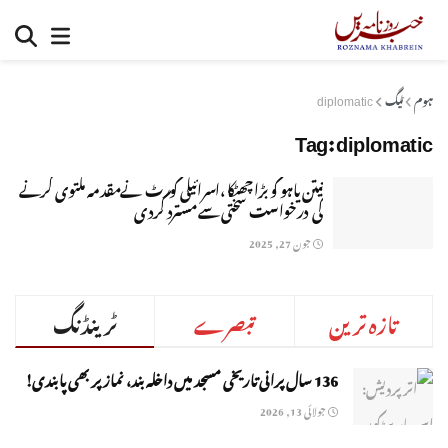
ہوم
ٹیگ
diplomatic
Tag:
diplomatic
نیتن یاہو کو بڑا چھٹکا ،اسرائیلی کورٹ نےمقدمہ ملتوی کرنے
کی درخواست سختی سے مسترد کردی
جون 27, 2025
تازہ ترین
تبصرے
ٹرینڈنگ
136 سال پرانی تاریخی مسجد میں داخلہ بند، نماز پر بھی پابندی!
جولائی 13, 2026