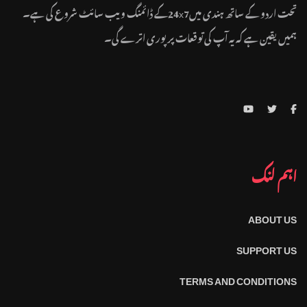
تحت اردو کے ساتھ ہندی میں24x7کے ڈائمنگ ویب سائٹ شروع کی ہے۔
ہمیں یقین ہے کہ یہ آپ کی توقعات پر پوری اترے گی۔
اہم لنک
ABOUT US
SUPPORT US
TERMS AND CONDITIONS