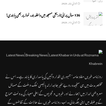
جولائی 22, 2026
136 سال پرانی تاریخی مسجد میں داخلہ بند، نماز پر بھی پابندی!
جولائی 13, 2026
روزنامہ خبریں مفاد عامہ ‘ جمہوری اقدار وآئین کی پاسداری کا پابند ہے۔ اس نے
مختصر مدت میں ہی سنجیدہ رویے‘غیر جانبدارانہ پالیسی ‘ملک و ملت کے مسائل
معروضی انداز میں ابھارنے اور خبروں و تجزیوں کے اعلی معیار کی بدولت سماج
کے ہر طبقہ میں اپنی جگہ بنالی۔ اب روزنامہ خبریں نے حالات کے تقاضوں کے