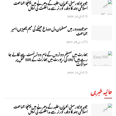
جوہر یونیورسٹی بحران: طلبہ کے دھرنے میں پہنچا جماعت
اسلامی ہند کا وفد، گورنر سے مداخلت کی اپیل
جولائی 22, 2026
موجودہ دور میں مسلمان دل ودماغ جیتنے کی مہم چھیڑیں:امیر
جماعت
فروری 28, 2023
بھارت میں مسلم ووٹروں کے نام ووٹر لسٹ سے نکالے جا
رہے ہیں؟ UN کی رپورٹ میں بھارت کے SIR عمل پر
سوالات
جولائی 12, 2026
حالیہ خبریں
جوہر یونیورسٹی بحران: طلبہ کے دھرنے میں پہنچا جماعت
اسلامی ہند کا وفد، گورنر سے مداخلت کی اپیل