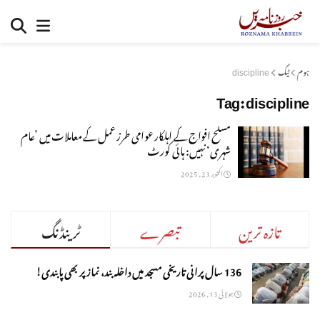
ہوم
ٹیگ
discipline
Tag:
discipline
مسلح افواج کے اہلکار عوامی طرز عمل کے معاملات میں ’عام
شہری‘ نہیں: ہائی کورٹ
اکتوبر 23, 2025
تازہ ترین
تبصرے
ٹرینڈنگ
136 سال پرانی تاریخی مسجد میں داخلہ بند، نماز پر بھی پابندی!
جولائی 13, 2026