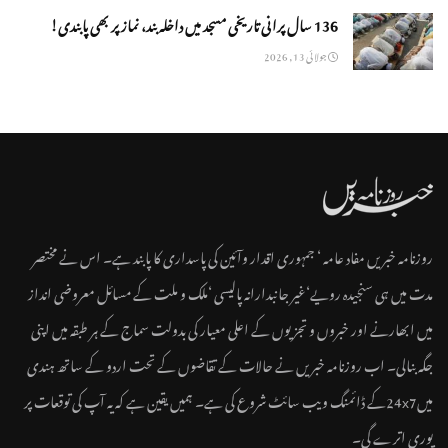
136 سال پرانی تاریخی مسجد میں داخلہ بند، نماز پر بھی پابندی!
جولائی 13, 2026
روزنامہ خبریں مفاد عامہ ‘ جمہوری اقدار وآئین کی پاسداری کا پابند ہے۔ اس نے مختصر
مدت میں ہی سنجیدہ رویے‘غیر جانبدارانہ پالیسی ‘ملک و ملت کے مسائل معروضی انداز
میں ابھارنے اور خبروں و تجزیوں کے اعلی معیار کی بدولت سماج کے ہر طبقہ میں اپنی
جگہ بنالی۔ اب روزنامہ خبریں نے حالات کے تقاضوں کے تحت اردو کے ساتھ ہندی
میں24x7کے ڈائمنگ ویب سائٹ شروع کی ہے۔ ہمیں یقین ہے کہ یہ آپ کی توقعات پر
پوری اترے گی۔