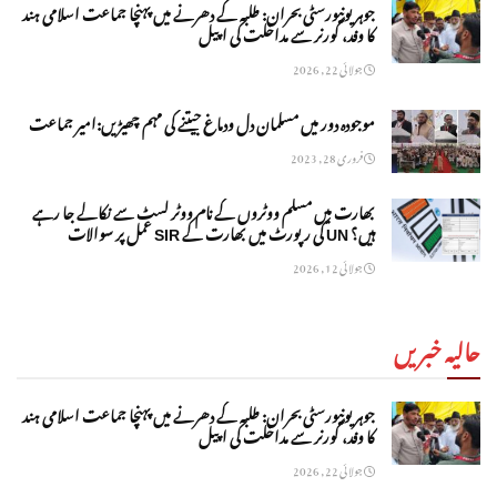
جوہر یونیورسٹی بحران: طلبہ کے دھرنے میں پہنچا جماعت اسلامی ہند
کا وفد، گورنر سے مداخلت کی اپیل
جولائی 22, 2026
موجودہ دور میں مسلمان دل ودماغ جیتنے کی مہم چھیڑیں:امیر جماعت
فروری 28, 2023
بھارت میں مسلم ووٹروں کے نام ووٹر لسٹ سے نکالے جا رہے
ہیں؟ UN کی رپورٹ میں بھارت کے SIR عمل پر سوالات
جولائی 12, 2026
حالیہ خبریں
جوہر یونیورسٹی بحران: طلبہ کے دھرنے میں پہنچا جماعت اسلامی ہند
کا وفد، گورنر سے مداخلت کی اپیل
جولائی 22, 2026