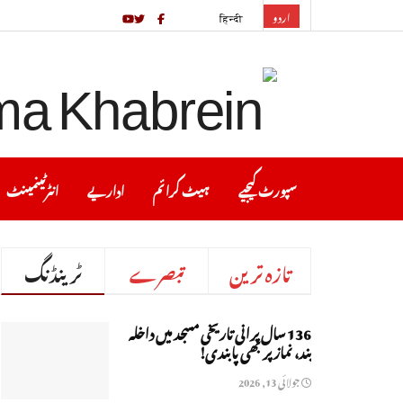
اردو
हिन्दी
سپورٹ کیجیے
ہیٹ کرا ئم
اداریے
انٹرٹینمینٹ
تازہ ترین
تبصرے
ٹرینڈنگ
136 سال پرانی تاریخی مسجد میں داخلہ
بند، نماز پر بھی پابندی!
جولائی 13, 2026