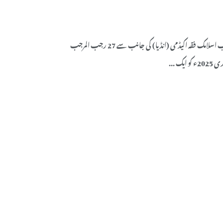
رپورتاژ:ڈاکٹر شاہد حبیب اسلامک فقہ اکیڈمی (انڈیا) کی جانب سے 27 رجب المرجب