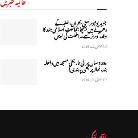
حالیہ خبریں
جوہر یونیورسٹی بحران: طلبہ کے
دھرنے میں پہنچا جماعت اسلامی ہند کا
وفد، گورنر سے مداخلت کی اپیل
جولائی 22, 2026
136 سال پرانی تاریخی مسجد میں داخلہ
بند، نماز پر بھی پابندی!
جولائی 13, 2026
اہم لنک