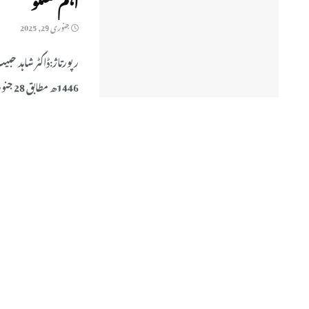
جنوری 29, 2025
1446ھ مطابق 28 جنوری 2025ء کو ایک ...