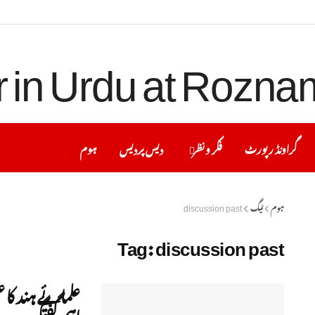
گراونڈ رپورٹ
فکر ونظر
دیس پردیس
ہوم
ہوم
ٹیگ
discussion past
Tag:
discussion past
علمائے ہند کا 
اہم گفتگو