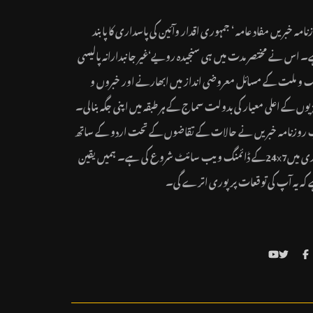
نامہ خبریں مفاد عامہ ‘ جمہوری اقدار وآئین کی پاسداری کا پابند
 اس نے مختصر مدت میں ہی سنجیدہ رویے‘غیر جانبدارانہ پالیسی
ک و ملت کے مسائل معروضی انداز میں ابھارنے اور خبروں و
یوں کے اعلی معیار کی بدولت سماج کے ہر طبقہ میں اپنی جگہ بنالی۔
روزنامہ خبریں نے حالات کے تقاضوں کے تحت اردو کے ساتھ
ہندی میں24x7کے ڈائمنگ ویب سائٹ شروع کی ہے۔ ہمیں یقین
کہ یہ آپ کی توقعات پر پوری اترے گی۔