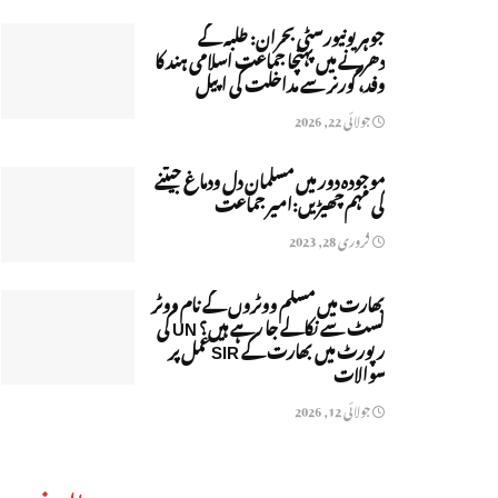
جوہر یونیورسٹی بحران: طلبہ کے
دھرنے میں پہنچا جماعت اسلامی ہند کا
وفد، گورنر سے مداخلت کی اپیل
جولائی 22, 2026
موجودہ دور میں مسلمان دل ودماغ جیتنے
کی مہم چھیڑیں:امیر جماعت
فروری 28, 2023
بھارت میں مسلم ووٹروں کے نام ووٹر
لسٹ سے نکالے جا رہے ہیں؟ UN کی
رپورٹ میں بھارت کے SIR عمل پر
سوالات
جولائی 12, 2026