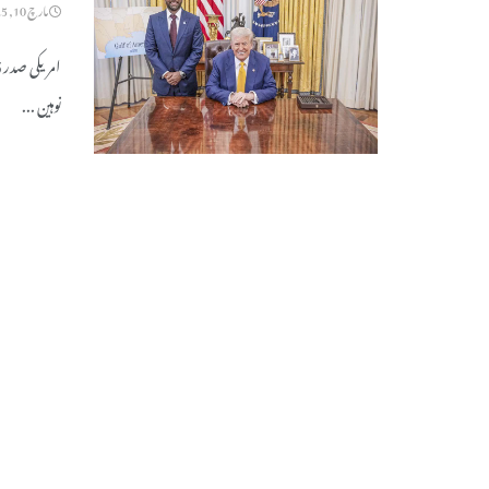
مارچ 10, 2025
امریکی صدر 
توہین ...