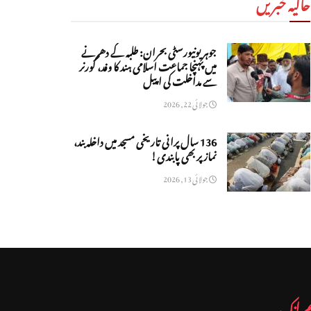
حالیہ خبریں
جوہر یونیورسٹی بحران: طلبہ کے دھرنے
میں پہنچا جماعت اسلامی ہند کا وفد، گورنر
سے مداخلت کی اپیل
جولائی 22, 2026
136 سال پرانی تاریخی مسجد میں داخلہ بند،
نماز پر بھی پابندی!
جولائی 13, 2026
م لنک