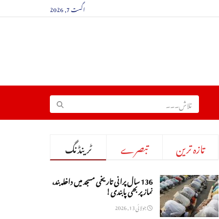
اگست 7, 2026
تازہ ترین
تبصرے
ٹرینڈنگ
136 سال پرانی تاریخی مسجد میں داخلہ بند،
نماز پر بھی پابندی!
جولائی 13, 2026