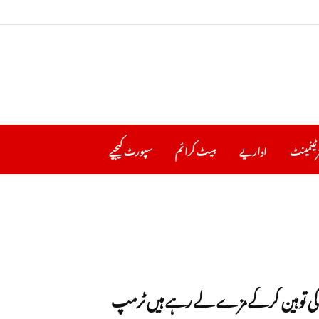
رٹینمینٹ
اداریے
ہیٹ کرا ئم
سپورٹ کیجیے
ی توہین کرکے مزے لے رہے ہیں ٹرمپ