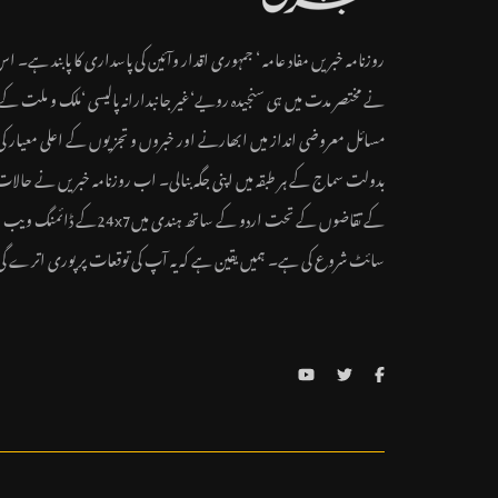
روزنامہ خبریں مفاد عامہ ‘ جمہوری اقدار وآئین کی پاسداری کا پابند ہے۔ ا
نے مختصر مدت میں ہی سنجیدہ رویے‘غیر جانبدارانہ پالیسی ‘ملک و ملت کے
مسائل معروضی انداز میں ابھارنے اور خبروں و تجزیوں کے اعلی معیار کی
بدولت سماج کے ہر طبقہ میں اپنی جگہ بنالی۔ اب روزنامہ خبریں نے حالات
کے تقاضوں کے تحت اردو کے ساتھ ہندی میں24x7کے ڈائمنگ ویب
سائٹ شروع کی ہے۔ ہمیں یقین ہے کہ یہ آپ کی توقعات پر پوری اترے گ