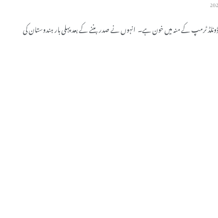
ڈونلڈ ٹرمپ کے منہ میں خون ہے۔ انہوں نے صدر بننے کے بعد پہلی بار ہندوستان کی