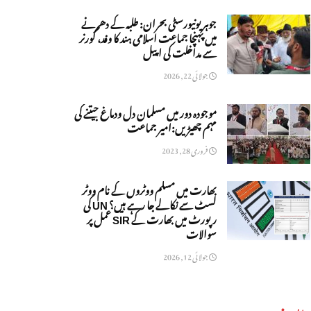
جوہر یونیورسٹی بحران: طلبہ کے دھرنے
میں پہنچا جماعت اسلامی ہند کا وفد، گورنر
سے مداخلت کی اپیل
جولائی 22, 2026
موجودہ دور میں مسلمان دل ودماغ جیتنے کی
مہم چھیڑیں:امیر جماعت
فروری 28, 2023
بھارت میں مسلم ووٹروں کے نام ووٹر
لسٹ سے نکالے جا رہے ہیں؟ UN کی
رپورٹ میں بھارت کے SIR عمل پر
سوالات
جولائی 12, 2026