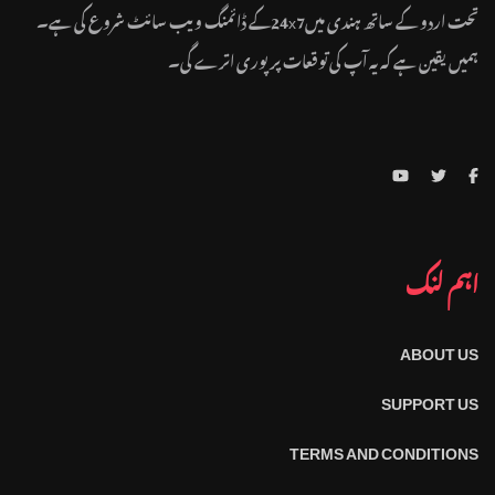
تحت اردو کے ساتھ ہندی میں24x7کے ڈائمنگ ویب سائٹ شروع کی ہے۔
ہمیں یقین ہے کہ یہ آپ کی توقعات پر پوری اترے گی۔
اہم لنک
ABOUT US
SUPPORT US
TERMS AND CONDITIONS