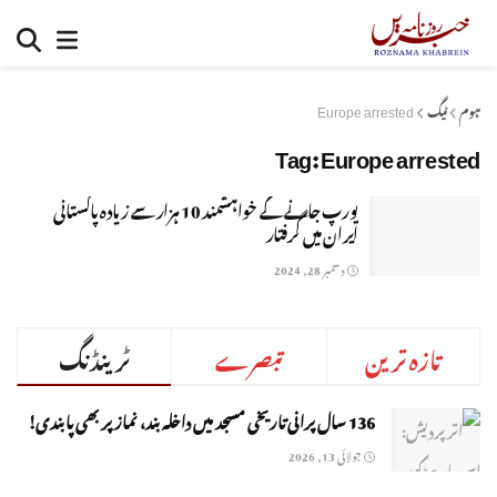
ہوم
ٹیگ
Europe arrested
Tag:
Europe arrested
یورپ جانے کے خواہشمند 10 ہزار سے زیادہ پاکستانی
ایران میں گرفتار
دسمبر 28, 2024
تازہ ترین
تبصرے
ٹرینڈنگ
136 سال پرانی تاریخی مسجد میں داخلہ بند، نماز پر بھی پابندی!
جولائی 13, 2026