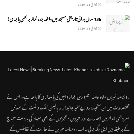
جولائی 22, 2026
136 سال پرانی تاریخی مسجد میں داخلہ بند، نماز پر بھی پابندی!
جولائی 13, 2026
روزنامہ خبریں مفاد عامہ ‘ جمہوری اقدار وآئین کی پاسداری کا پابند ہے۔ اس نے
مختصر مدت میں ہی سنجیدہ رویے‘غیر جانبدارانہ پالیسی ‘ملک و ملت کے مسائل
معروضی انداز میں ابھارنے اور خبروں و تجزیوں کے اعلی معیار کی بدولت سماج
کے ہر طبقہ میں اپنی جگہ بنالی۔ اب روزنامہ خبریں نے حالات کے تقاضوں کے