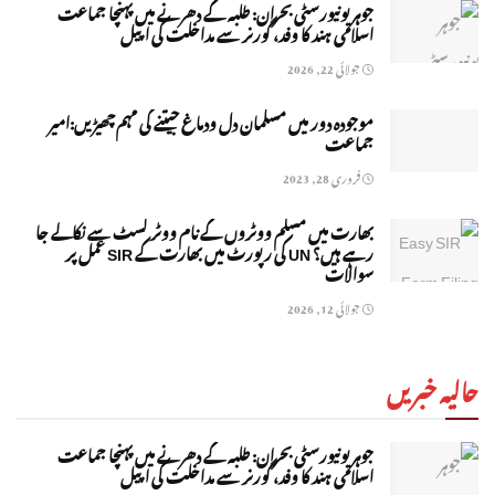
جوہر یونیورسٹی بحران: طلبہ کے دھرنے میں پہنچا جماعت
اسلامی ہند کا وفد، گورنر سے مداخلت کی اپیل
جولائی 22, 2026
موجودہ دور میں مسلمان دل ودماغ جیتنے کی مہم چھیڑیں:امیر
جماعت
فروری 28, 2023
بھارت میں مسلم ووٹروں کے نام ووٹر لسٹ سے نکالے جا
رہے ہیں؟ UN کی رپورٹ میں بھارت کے SIR عمل پر
سوالات
جولائی 12, 2026
حالیہ خبریں
جوہر یونیورسٹی بحران: طلبہ کے دھرنے میں پہنچا جماعت
اسلامی ہند کا وفد، گورنر سے مداخلت کی اپیل