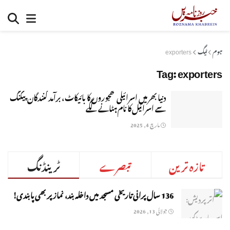
ہوم
ٹیگ
exporters
Tag:
exporters
دنیا بھر میں اسرائیلی کھجوروں کا بائیکاٹ ، برآمد کنندگان پیکنگ
سے اسرائیل کا نام ہٹانے لگے
مارچ 4, 2025
تازہ ترین
تبصرے
ٹرینڈنگ
136 سال پرانی تاریخی مسجد میں داخلہ بند، نماز پر بھی پابندی!
جولائی 13, 2026