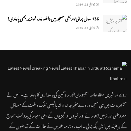
جولائی 22, 2026
136 سال پرانی تاریخی مسجد میں داخلہ بند، نماز پر بھی پابندی!
جولائی 13, 2026
روزنامہ خبریں مفاد عامہ ‘ جمہوری اقدار وآئین کی پاسداری کا پابند ہے۔ اس نے
مختصر مدت میں ہی سنجیدہ رویے‘غیر جانبدارانہ پالیسی ‘ملک و ملت کے مسائل
معروضی انداز میں ابھارنے اور خبروں و تجزیوں کے اعلی معیار کی بدولت سماج
کے ہر طبقہ میں اپنی جگہ بنالی۔ اب روزنامہ خبریں نے حالات کے تقاضوں کے