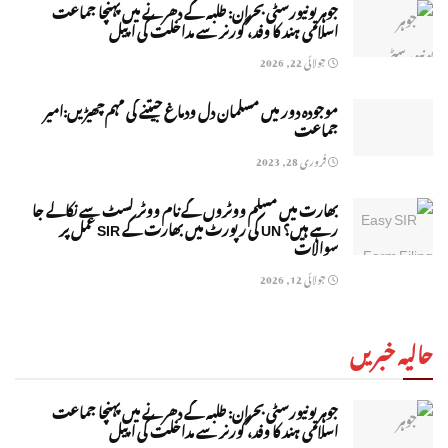
جوہر یونیورسٹی بحران: طلبہ کے دھرنے میں پہنچا جماعت
اسلامی ہند کا وفد، گورنر سے مداخلت کی اپیل
جولائی 22, 2026
موجودہ دور میں مسلمان دل ودماغ جیتنے کی مہم چھیڑیں:امیر
جماعت
فروری 28, 2023
بھارت میں مسلم ووٹروں کے نام ووٹر لسٹ سے نکالے جا
رہے ہیں؟ UN کی رپورٹ میں بھارت کے SIR عمل پر
سوالات
جولائی 12, 2026
حالیہ خبریں
جوہر یونیورسٹی بحران: طلبہ کے دھرنے میں پہنچا جماعت
اسلامی ہند کا وفد، گورنر سے مداخلت کی اپیل