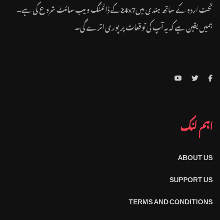
تحت اردو کے ساتھ ہندی میں24x7کے ڈائمنگ ویب سائٹ شروع کی ہے۔
ہمیں یقین ہے کہ یہ آپ کی توقعات پر پوری اترے گی۔
اہم لنک
ABOUT US
SUPPORT US
TERMS AND CONDITIONS