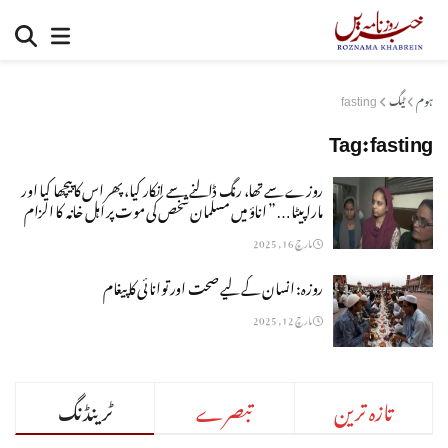
ہوم
ٹیگ
fasting
Tag:
fasting
روزے سے تھا، رنگ ڈالنے سے انکار کیا، پھر اس کا پیچھا کیا اور
مارا پیٹا…” اناؤ میں مسلمان شخص کی موت پر اہل خانہ کا الزام
مارچ 16, 2025
روزہ: انسان کے لیے صحت اور توانائی کا پیغام
مارچ 12, 2025
تازہ ترین
تبصرے
ٹرینڈنگ