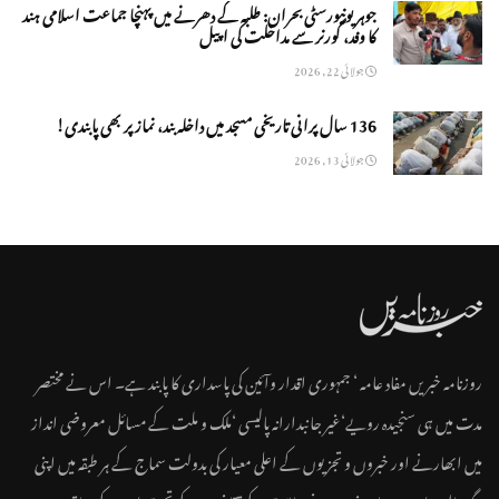
جوہر یونیورسٹی بحران: طلبہ کے دھرنے میں پہنچا جماعت اسلامی ہند
کا وفد، گورنر سے مداخلت کی اپیل
جولائی 22, 2026
136 سال پرانی تاریخی مسجد میں داخلہ بند، نماز پر بھی پابندی!
جولائی 13, 2026
روزنامہ خبریں مفاد عامہ ‘ جمہوری اقدار وآئین کی پاسداری کا پابند ہے۔ اس نے مختصر
مدت میں ہی سنجیدہ رویے‘غیر جانبدارانہ پالیسی ‘ملک و ملت کے مسائل معروضی انداز
میں ابھارنے اور خبروں و تجزیوں کے اعلی معیار کی بدولت سماج کے ہر طبقہ میں اپنی