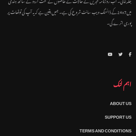
جگہ بنالی۔ اب روزنامہ خبریں نے حالات کے تقاضوں کے تحت اردو کے ساتھ ہندی
میں24x7کے ڈائمنگ ویب سائٹ شروع کی ہے۔ ہمیں یقین ہے کہ یہ آپ کی توقعات پر
پوری اترے گی۔
اہم لنک
ABOUT US
SUPPORT US
TERMS AND CONDITIONS