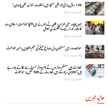
136 سال پرانی تاریخی مسجد میں داخلہ بند، نماز پر بھی پابندی!
جولائی 13, 2026
جوہر یونیورسٹی بحران: طلبہ کے دھرنے میں پہنچا جماعت اسلامی ہند
کا وفد، گورنر سے مداخلت کی اپیل
جولائی 22, 2026
موجودہ دور میں مسلمان دل ودماغ جیتنے کی مہم چھیڑیں:امیر جماعت
فروری 28, 2023
بھارت میں مسلم ووٹروں کے نام ووٹر لسٹ سے نکالے جا رہے
ہیں؟ UN کی رپورٹ میں بھارت کے SIR عمل پر سوالات
جولائی 12, 2026
حالیہ خبریں