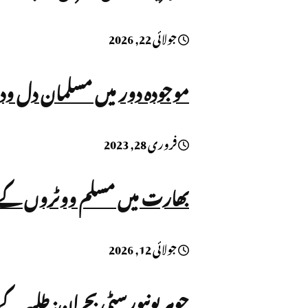
جولائی 22, 2026
موجودہ دور میں مسلمان دل ودم
فروری 28, 2023
بھارت میں مسلم ووٹروں کے نام ووٹر لسٹ سے نک
جولائی 12, 2026
جوہر یونیورسٹی بحران: طلبہ ک