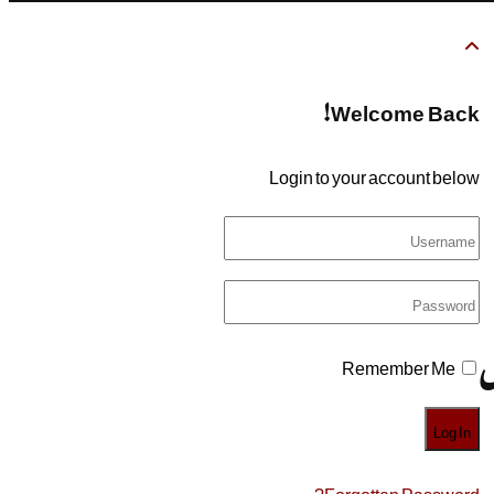
Welcome Back!
Login to your account below
ل
Remember Me
Forgotten Password?