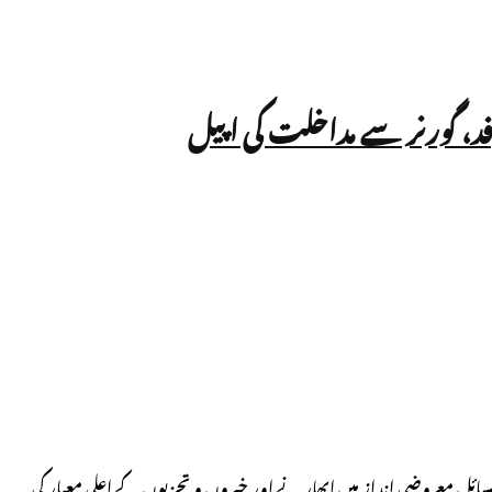
فد، گورنر سے مداخلت کی اپیل
مسائل معروضی انداز میں ابھارنے اور خبروں و تجزیوں کے اعلی معیار کی