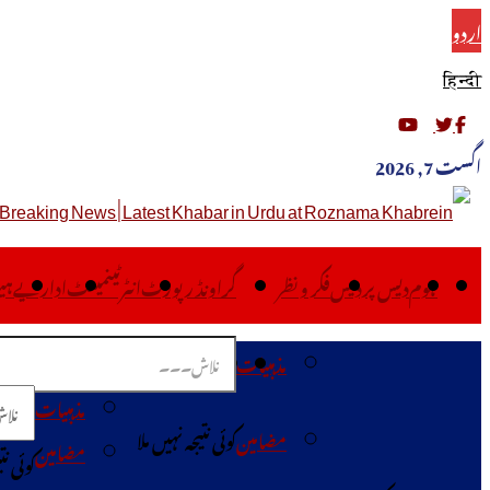
اردو
हिन्दी
اگست 7, 2026
ہوم
دیس پردیس
فکر ونظر
گراونڈ رپورٹ
انٹرٹینمینٹ
اداریے
ہی
مذہبیات
ہوم
دیس پردیس
فکر ونظر
گراون
مذہبیات
مضامین
کوئی نتیجہ نہیں ملا
مضامین
کوئی نت