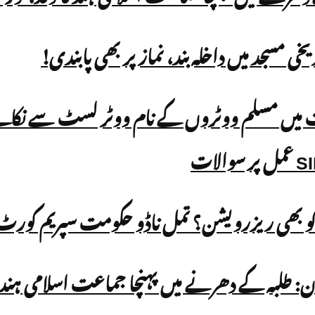
و بھی ریزرویشن؟ تمل ناڈو حکومت سپریم کورٹ پ
ان: طلبہ کے دھرنے میں پہنچا جماعت اسلامی ہند 