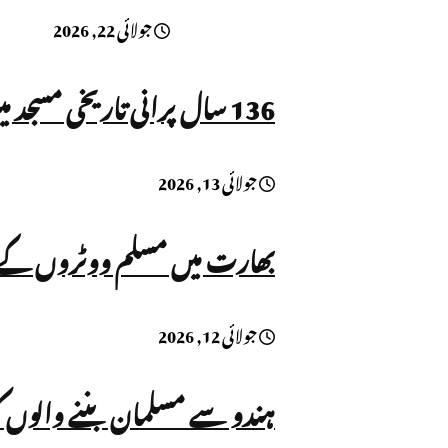
جولائی 22, 2026
136 سال پرانی تاریخی مسجد میں داخلہ بند، نماز پر بھی پابندی!
جولائی 13, 2026
بھارت میں مسلم ووٹروں کے نام ووٹر لسٹ سے نک
جولائی 12, 2026
ہندو سے مسلمان بننے والوں ک