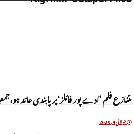
متنازع فلم ’ادے پور فائلز‘پر پابندی عائد ہو،جمع
جولائی 9, 2025