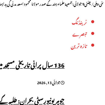
نئی دہلی/ چنئی9 جولائی:جمعیۃ علماء ہند کے صدر مولانا محمود اسعد مدنی کی ہدایت اور دارالعلوم دیوبند کے مہتمم مولانا ...
ٹرینڈنگ
تبصرے
تازہ ترین
136 سال پرانی تاریخی مسجد میں داخلہ بند، نماز پر بھی پابندی!
جولائی 13, 2026
جوہر یونیورسٹی بحران: طلبہ ک