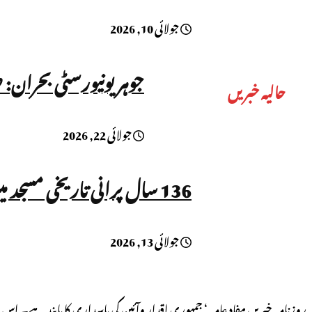
جولائی 10, 2026
جوہر یونیورسٹی بحران:
حالیہ خبریں
جولائی 22, 2026
136 سال پرانی تاریخی مسجد میں داخلہ بند، نماز پر بھی پابندی!
جولائی 13, 2026
روزنامہ خبریں مفاد عامہ ‘ جمہوری اقدار وآئین کی پاسداری کا پابند ہے۔ 