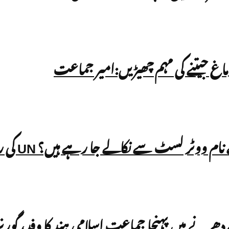
اغ جیتنے کی مہم چھیڑیں:امیر جماعت
الے جا رہے ہیں؟ UN کی رپورٹ میں بھارت کے SIR عمل پر سوالات
ے دھرنے میں پہنچا جماعت اسلامی ہند کا وفد، گو