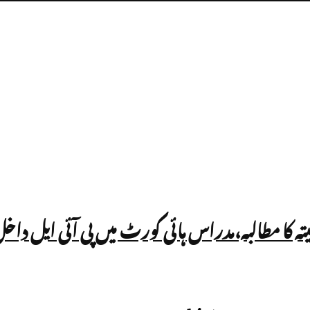
یتہ کا مطالبہ،مدراس ہائی کورٹ میں پی آئی ایل داخ