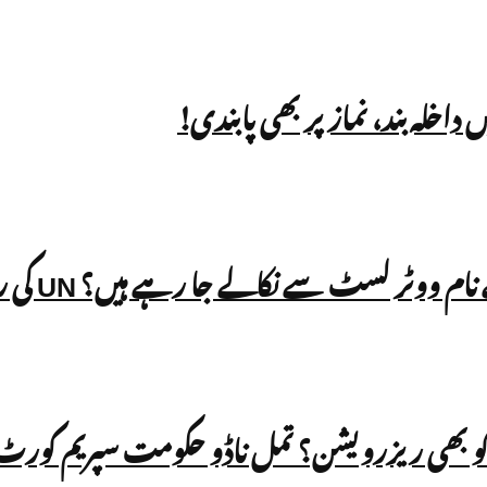
الے جا رہے ہیں؟ UN کی رپورٹ میں بھارت کے SIR عمل پر سوالات
و بھی ریزرویشن؟ تمل ناڈو حکومت سپریم کورٹ پ