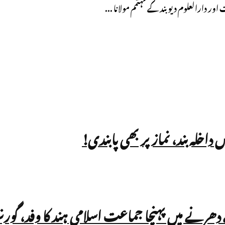
ے دھرنے میں پہنچا جماعت اسلامی ہند کا وفد، گو