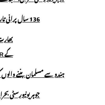
136 سال پرانی تاریخی مسجد میں داخلہ بند، نماز پر بھی پابندی!
کے SIR عمل پر سوالات
ہندو سے مسلمان بننے والوں ک
جوہر یونیورسٹی بحر