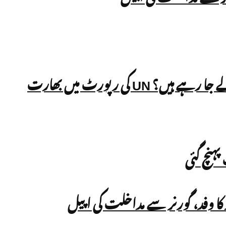
بھارت میں مسلم ووٹروں کے نام ووٹر لسٹ سے نکالے جا رہے ہیں؟ UN کی رپورٹ میں بھارت
ہنچ گئی
کا وفد، گورنر سے مداخلت کی اپیل