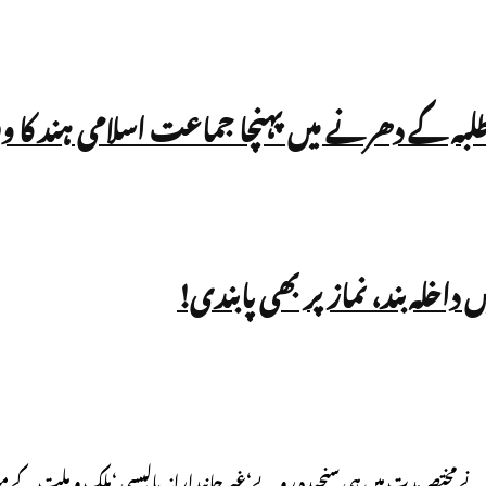
 طلبہ کے دھرنے میں پہنچا جماعت اسلامی ہند کا و
اس نے مختصر مدت میں ہی سنجیدہ رویے‘غیر جانبدارانہ پالیسی ‘ملک و ملت کے 