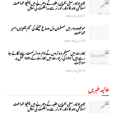
جوہر یونیورسٹی بحران: طلبہ کے دھرنے میں پہنچا جماعت
اسلامی ہند کا وفد، گورنر سے مداخلت کی اپیل
جولائی 22, 2026
موجودہ دور میں مسلمان دل ودماغ جیتنے کی مہم چھیڑیں:امیر
جماعت
فروری 28, 2023
بھارت میں مسلم ووٹروں کے نام ووٹر لسٹ سے نکالے جا
رہے ہیں؟ UN کی رپورٹ میں بھارت کے SIR عمل پر
سوالات
جولائی 12, 2026
حالیہ خبریں
جوہر یونیورسٹی بحران: طلبہ کے دھرنے میں پہنچا جماعت
اسلامی ہند کا وفد، گورنر سے مداخلت کی اپیل