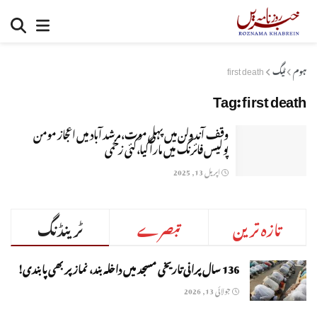
ہوم
ٹیگ
first death
Tag:
first death
وقف آندولن میں پہلی موت،مرشد آباد میں اعجاز مومن
پولیس فائرنگ میں مارا گیا،کئی زخمی
اپریل 13, 2025
تازہ ترین
تبصرے
ٹرینڈنگ
136 سال پرانی تاریخی مسجد میں داخلہ بند، نماز پر بھی پابندی!
جولائی 13, 2026