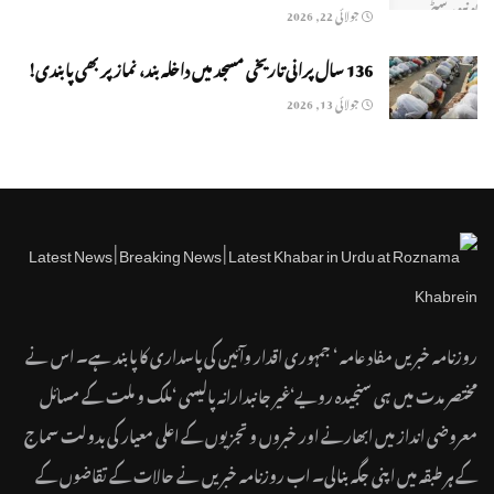
جولائی 22, 2026
136 سال پرانی تاریخی مسجد میں داخلہ بند، نماز پر بھی پابندی!
جولائی 13, 2026
روزنامہ خبریں مفاد عامہ ‘ جمہوری اقدار وآئین کی پاسداری کا پابند ہے۔ اس نے
مختصر مدت میں ہی سنجیدہ رویے‘غیر جانبدارانہ پالیسی ‘ملک و ملت کے مسائل
معروضی انداز میں ابھارنے اور خبروں و تجزیوں کے اعلی معیار کی بدولت سماج
کے ہر طبقہ میں اپنی جگہ بنالی۔ اب روزنامہ خبریں نے حالات کے تقاضوں کے