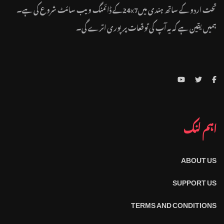
تحت اردو کے ساتھ ہندی میں24x7کے ڈائمنگ ویب سائٹ شروع کی ہے۔
ہمیں یقین ہے کہ یہ آپ کی توقعات پر پوری اترے گی۔
اہم لنک
ABOUT US
SUPPORT US
TERMS AND CONDITIONS