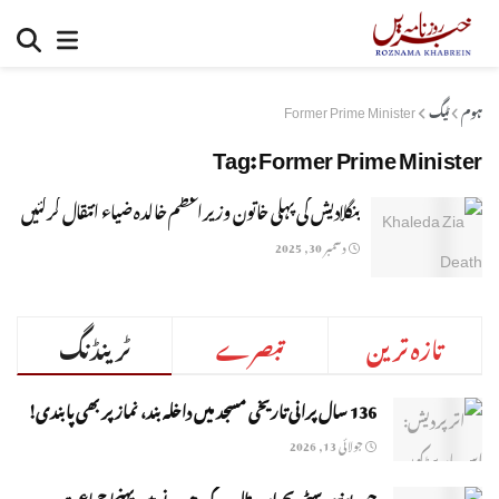
ہوم
ٹیگ
Former Prime Minister
Tag:
Former Prime Minister
بنگلادیش کی پہلی خاتون وزیراعظم خالدہ ضیاء انتقال کرگئیں
دسمبر 30, 2025
تازہ ترین
تبصرے
ٹرینڈنگ
136 سال پرانی تاریخی مسجد میں داخلہ بند، نماز پر بھی پابندی!
جولائی 13, 2026
جوہر یونیورسٹی بحران: طلبہ کے دھرنے میں پہنچا جماعت