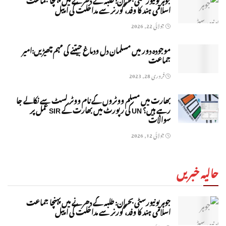
اسلامی ہند کا وفد، گورنر سے مداخلت کی اپیل
جولائی 22, 2026
موجودہ دور میں مسلمان دل ودماغ جیتنے کی مہم چھیڑیں:امیر
جماعت
فروری 28, 2023
بھارت میں مسلم ووٹروں کے نام ووٹر لسٹ سے نکالے جا
رہے ہیں؟ UN کی رپورٹ میں بھارت کے SIR عمل پر
سوالات
جولائی 12, 2026
حالیہ خبریں
جوہر یونیورسٹی بحران: طلبہ کے دھرنے میں پہنچا جماعت
اسلامی ہند کا وفد، گورنر سے مداخلت کی اپیل