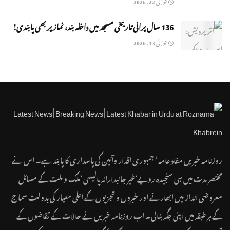
جولائی 22, 2026
136 سال پرانی تاریخی مسجد میں داخلہ بند، نماز پر بھی پابندی!
جولائی 13, 2026
روزنامہ خبریں مفاد عامہ ‘ جمہوری اقدار وآئین کی پاسداری کا پابند ہے۔ اس نے
مختصر مدت میں ہی سنجیدہ رویے‘غیر جانبدارانہ پالیسی ‘ملک و ملت کے مسائل
معروضی انداز میں ابھارنے اور خبروں و تجزیوں کے اعلی معیار کی بدولت سماج
کے ہر طبقہ میں اپنی جگہ بنالی۔ اب روزنامہ خبریں نے حالات کے تقاضوں کے