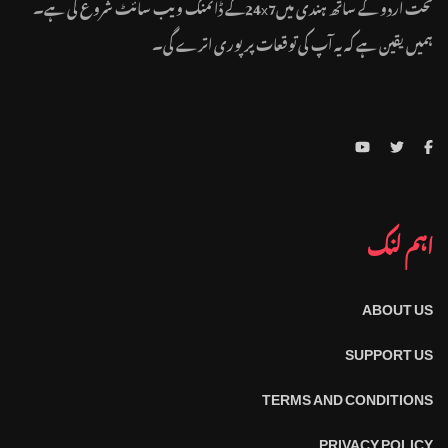
تحت اردو کے ساتھ ہندی میں24x7کے ڈائمنگ ویب سائٹ شروع کی ہے۔
ہمیں یقین ہے کہ یہ آپ کی توقعات پر پوری اترے گی۔
اہم لنک
ABOUT US
SUPPORT US
TERMS AND CONDITIONS
PRIVACY POLICY